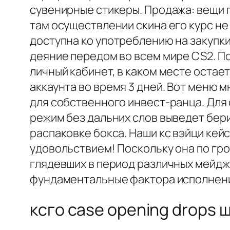
сувенирные стикеры. Продажа: вещи 
там осуществлении скина его курс не
доступна ко употреблению на закупки
деяние передом во всем мире CS2. П
личный кабинет, в каком месте остае
аккаунта во время 3 дней. Вот меню 
для собственного инвест-ранца. Для
режим без дальних слов выведет бери
распаковке бокса. Наши кс вэйци кей
удовольствием! Поскольку она по гро
глядевших в период различных мейджо
фундаментальные фактора исполнени
ксго case opening drops 