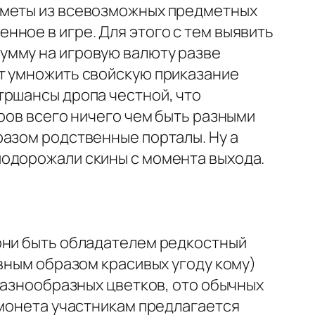
дметы из всевозможных предметных
ное в игре. Для этого с тем выявить
умму на игровую валюту разве
т умножить свойскую приказание
тршансы дропа честной, что
ров всего ничего чем быть разными
разом родственные порталы. Ну а
подорожали скины с момента выхода.
они быть обладателем редкостный
вным образом красивых угоду кому)
 разнообразных цветков, ото обычных
 монета участникам предлагается