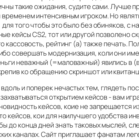
тичны такие ожидания, судите сами. Лучше п
м временем интенсивным игроком. Но являть
 для того чтобы это было без обиняков, с н
е кейсы CS2, тот или другой позволено скр
ого кассовость, рейтинг (а) также печать. 
ибо совершать модернизация, коли они име
еньги неважный (=маловажный) явились в (
крепив ко обращению скриншот или квитан
вдоль и поперек нечастых тем, глядеть по
й захватываться открытием кейсов - вам игр
новидность кейсов, коие не запрещается из
сто кейсов, кои для наилучшего удобства 
бы до конца дней знать таковых мыслей, сл
ких каналах. Сайт приглашает фанатам ле