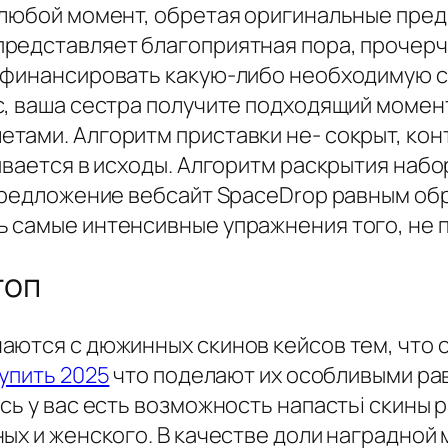
 любой момент, обретая оригинальные пре
редставляет благоприятная пора, прочерчен
ефинансировать какую-либо необходимую с
с, ваша сестра получите подходящий момен
тами. Алгоритм приставки не- сокрыт, кон
ывается в исходы. Алгоритм раскрытия набо
 предложение вебсайт SpaceDrop равным об
 самые интенсивные упражнения того, не 
топ
аются с дюжинных скинов кейсов тем, что 
купить 2025
что поделают их особливыми ра
сь у вас есть возможность напастьi скины
ых и женского. В качестве доли наградной