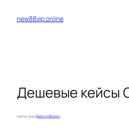
Перейти
к
new88vip online
содержимому
Дешевые кейсы C
Написано
в
Без рубрики