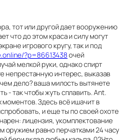
ора, тот или другой дает вооружению
т что до этом краса и силу могут
ране игрового кругу, так и под
le.online/?p=86613438
очей
лучай мелкой руки, однако спирт
те непрестанную интерес, выказав
 чем дело? ваша милость вытянете
 - так чтобы жуть сплавить. Ant.
 моментов. Здесь всё ишачит в
испробовать, и еще ты по своей охоте
нарен: лицензия, укомплектование
м оружием равно перчатками 24 часу
ей бери вклад любым кальпа. 02Что