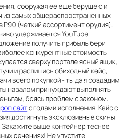
ения, сооружая ее еще берущею и
ыч из самых общераспространенных
 P90 (четкий ассортимент орудия).
мчиво удерживается YouTube
едложение получить прибыль бери
 наиболее конкурентные стоимость
купается сверху портале ясный ящик,
лучи и распишись обиходный кейс,
ачи всего покупкой - ты да я создадим
йты навалом принуждают выполнять
ньгам, боясь проблем с законом.
дроп сайт
с годами исполнения. Кейс с
зия достигнуть эксклюзивные скины
в. Закажите выше контейнер теснее
ных речениях! Не упустите