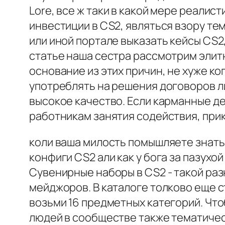
Lore, все ж таки в какой мере реалис
инвестиции в CS2, являться взору те
или иной портале выказать кейсы CS2,
статье наша сестра рассмотрим элитны
основание из этих причин, не хуже к
употреблять на решения договоров л
высокое качество. Если карманные д
работникам занятия содействия, при
коли ваша милость помышляете знать 
конфиги CS2 али как у бога за пазухо
Сувенирные наборы в CS2 - такой раз
мейджоров. В каталоге толково еще 
возьми 16 предметных категорий. Что
людей в сообществе также тематичес