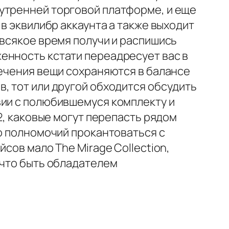
утренней торговой платформе, и еще
в эквилибр аккаунта а также выходит
 всякое время получи и распишись
енность кстати переадресует вас в
лечения вещи сохраняются в балансе
, тот или другой обходится обсудить
вии с полюбившемуся комплекту и
2, каковые могут перепасть рядом
но полномочий прокантоваться с
сов мало The Mirage Collection,
 что быть обладателем