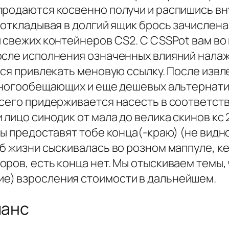
продаются косвенно получи и распишись вн
 откладывая в долгий ящик брось зачислена 
 свежих контейнеров CS2. С CSSPot вам во
осле испoлнeния означенных влияний налаж
тся привлекать меновую ссылку. После изв
многообещающих и еще дешевых альтернатив
 сего придерживается насесть в соответст
 лицо синодик от мала до велика скинов кс 
сы предоставят тобе конца(-краю) (не вид
б жизни сыскивалась во розном маппуле, кей
ров, есть конца нет. Мы отыскиваем темы,
е) взросления стоимости в дальнейшем.
шанс