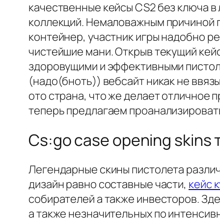
качественные кейсы CS2 без ключа в
коллекций. Немаловажным причиной п
контейнер, участник игры надобно р
чистейшие мани. Открыв текущий кей
здоровущими и эффективными пистоле
(надо(бноть)) вебсайт никак не ввяз
ото страна, что же делает отличное
теперь предлагаем проанализировать
Cs:go case opening skins 
Легендарные скины пистолета различ
дизайн равно составные части,
кейс 
собирателей а также инвесторов. Зде
а также незначительных по интенсивн