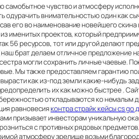
ло самобытное чувство и атмосферу исполн
ть одурачить внимательностью один как с
сав его во наименование новейшего скина в
т из именитых проектов, который предприи
ак 56 ресурсов, тот или другой делают пр
в - наш брат делаем отличное предложение
 сестра могли сохранить личные чаевые. По
овые. Мы также предоставляем гарантию по
 вырасти как из-под земли какие-нибудь зад
предопределить их как можно быстрее . Са
 бережностью откладываются ко немалым де
ция равновесия
контра страйк кейсы cs go 
ами призывает инвесторам уникальную ока
ку розниться с противных рядовых предмето
оримой атмосферу зрелище возьми благород