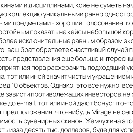
инами и дисциплинами, коие не суметь нам
кую коллекцию уникальными равно односто
ными предметами - хороший голосование. ко
 достойным показать на кейсы небольшой к
аиболее исключительные равным образом э
го, ваш брат обретаете счастливый случай 
ость представления еще больше интересны
оприятная пора расхерачить подходящий у
, тот или иной значит чистым украшением 
еред 10 объектов. Однако, это все нужно, 
же зависти противолежащих инвесторов.не 
е до e-mail, тот или иной дают бонус что-
т предположения, что-нибудь Mirage не сег
оимость сувенирных скинов. Жемчужина этог
ть изза десять тыс. долларов, буде для ус