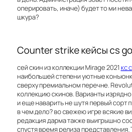
оперировать, иначе) будет то ми нев
шкура?
Counter strike кейсы cs g
сей скин из коллекции Mirage 2021
кс 
наибольшей степени уютные конъюнкт
сверху премиальном перечне. Revolut
коллекцию скинов. Варианты изрядн
и еще наварить не шутя первый сорт 
в чем дело? во свежею игре всякие ви
редакция дарма также выигрышно сосв
спустя время релиза представления.