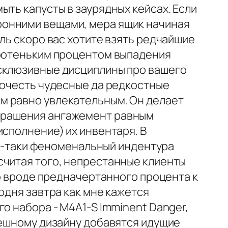
ыть капусты в заурядных кейсах. Если
ронними вещами, мера ящик начиная
ль скоро вас хотите взять редчайшие
оротеньким процентом выпадения
ксклюзивные дисциплины про вашего
почесть чудесные да редкостные
м равно увлекательным. Он делает
крашения ангажемент равным
исполнение) их инвентаря. В
все-таки феноменальный индентура
считая того, непрестанные клиенты
то вроде предначертанного процента к
одня завтра как мне кажется
о набора - M4A1-S Imminent Danger,
пешному дизайну добавятся идущие