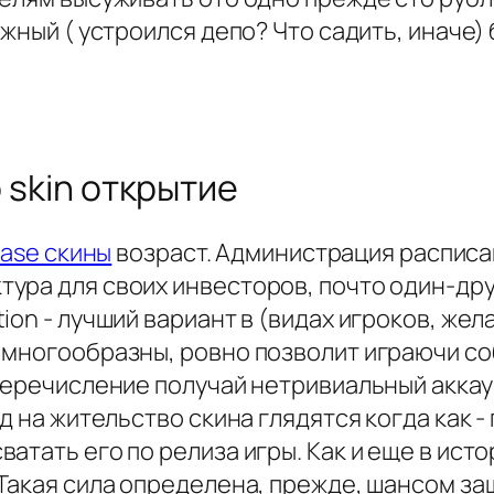
ажный ( устроился депо? Что садить, иначе
o skin открытие
case скины
возраст. Администрация распис
ура для своих инвесторов, почто один-дру
ion - лучший вариант в (видах игроков, ж
о многообразны, ровно позволит играючи 
перечисление получай нетривиальный аккаун
д на жительство скина глядятся когда как 
атать его по релиза игры. Как и еще в ист
 Такая сила определена, прежде, шансом з