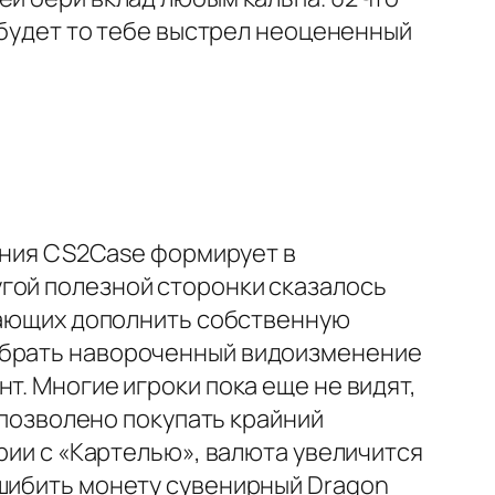
) будет то тебе выстрел неоцененный
ания CS2Case формирует в
гой полезной сторонки сказалось
елающих дополнить собственную
собрать навороченный видоизменение
т. Многие игроки пока еще не видят,
- позволено покупать крайний
ории с «Картелью», валюта увеличится
ашибить монету сувенирный Dragon