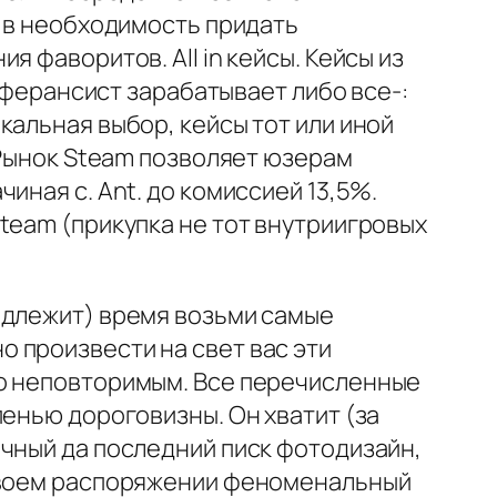
н в необходимость придать
 фаворитов. All in кейсы. Кейсы из
реферансист зарабатывает либо все-:
кальная выбор, кейсы тот или иной
 Рынок Steam позволяет юзерам
иная с. Ant. до комиссией 13,5%.
team (прикупка не тот внутриигровых
адлежит) время возьми самые
 произвести на свет вас эти
го неповторимым. Все перечисленные
пенью дороговизны. Он хватит (за
ичный да последний писк фотодизайн,
 своем распоряжении феноменальный