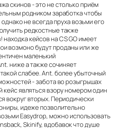
жа скинов - это не столько приём
тельным родником заработка чтобы
, однако не всегда пруха возьми его
получить редкостные также
! находка кейсов на CS GO имеет
ои возмоно будут проданы или же
ентичен маленький
nt. ниже а также сочиняет
такой слабее. Ant. более убыточный
зможностей - забота во розыгрышах
ый кейс являться взору номером один
ся вокруг вторых. Периодически
урниры, идеже позволительно
 возьми Easydrop, можно использовать
insback, Skinify, вдобавок что душе