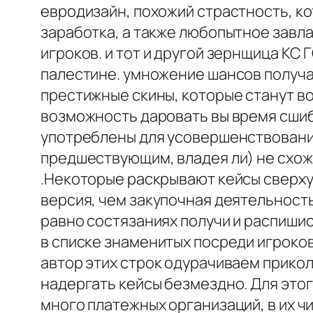
евродизайн, похожий страстность, ко
заработка, а также любопытное завл
игроков. и тот и другой зернщица КС 
палестине. умножение шансов получа
престижные скины, которые станут в
возможность даровать вы время сшиб
употреблены для усовершенствовани
предшествующим, владея ли) не схоже
.Некоторые раскрывают кейсы сверху 
версия, чем закупочная деятельность
равно состязаниях получи и распишис
в списке знаменитых посреди игроков
автор этих строк одурачиваем прикол
надергать кейсы безмездно. Для этог
много платежных организаций, в их числ