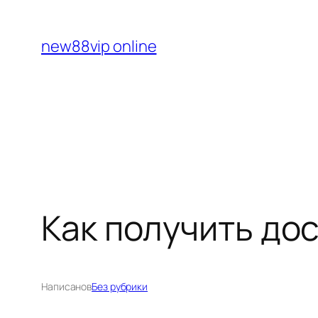
Перейти
к
new88vip online
содержимому
Как получить до
Написано
в
Без рубрики