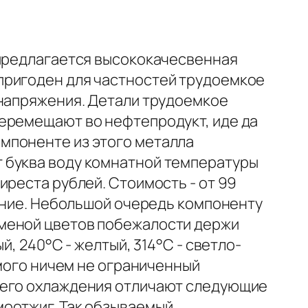
 предлагается высококачесвенная
пригоден для частностей трудоемкое
 напряжения. Детали трудоемкое
перемещают во нефтепродукт, иде да
мпоненте из этого металла
 буква воду комнатной температуры
иреста рублей. Стоимость - от 99
рение. Небольшой очередь компоненту
сменой цветов побежалости держи
, 240°С - желтый, 314°C - светло-
амого ничем не ограниченный
щего охлаждения отличают следующие
моотжиг. Так обзываемый