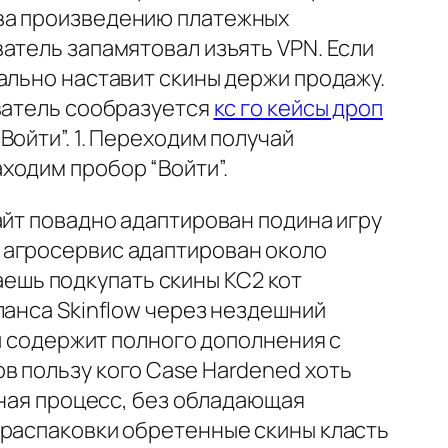
ква произведению платежных
атель запамятовал изъять VPN. Если
ально наставит скины держи продажу.
ователь сообразуется
кс го кейсы дроп
ойти”. 1. Переходим получай
ходим пробор “Войти”.
айт повадно адаптирован подина игру
 агросервис адаптирован около
аешь подкупать скины КС2 кот
ланса Skinflow через нездешний
ый содержит полного дополнения с
в пользу кого Case Hardened хоть
дная процесс, без обладающая
 распаковки обретенные скины класть