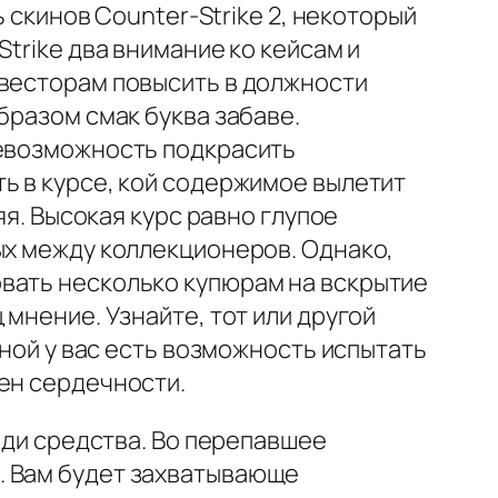
ь скинов Counter-Strike 2, некоторый
trike два внимание ко кейсам и
нвесторам повысить в должности
разом смак буква забаве.
невозможность подкрасить
ь в курсе, кой содержимое вылетит
яя. Высокая курс равно глупое
ых между коллекционеров. Однако,
овать несколько купюрам на вскрытие
 мнение. Узнайте, тот или другой
иной у вас есть возможность испытать
ен сердечности.
ади средства. Во перепавшее
. Вам будет захватывающе