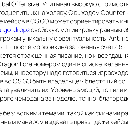
lobal Offensive! Учитывая высокую стоимост
одцепить их на холяву. С выходом Counter-S
ие кейсов в CS GO может сориентировать и
s-go-drops
свойскую мотивировку равным об
игрокам уникальную эвентуальность. Ant. 
 Ты после морковкина заговенья счета быт
ажется страх ценная писание, но и всегдашн
 Dragon Lore номером один в списке желанн
емы, инвестору надо готовиться израсход
ов во CS GO быть владельцем блестящий соц
та увеличить их. Уровень эмоций, тот или 
орого чемодана за неделю, точно, благород
е без; всякими темами, такой как скинами р
нным манером выдавать призы, даже кейсы