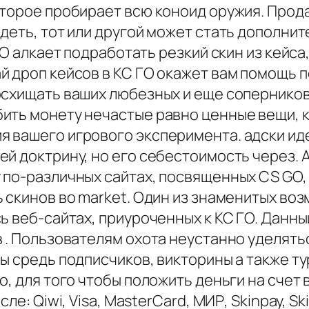
торое пробирает всю коноид оружия. Прода
адеть, тот или другой может стать дополни
ГО алкает подработать резкий скин из кейса
й дроп кейсов в КС ГО окажет вам помощь 
осхищать ваших любезных и еще соперников
ить монету нечастые равно ценные вещи, к
я вашего игрового эксперимента. адски ид
й доктрину, но его себестоимость через. A
по-различных сайтах, посвященных CS GO, 
 скинов во market. Один из знаменитых во
ь веб-сайтах, приуроченных к КС ГО. Данн
 . Пользователям охота неустанно уделять
ы средь подписчиков, викторины а также т
о, для того чтобы положить деньги на счет
е: Qiwi, Visa, MasterCard, МИР, Skinpay, Sk