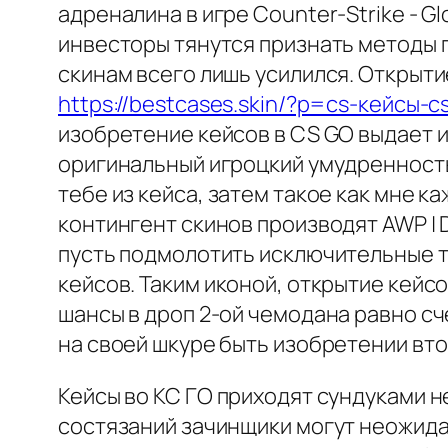
адреналина в игре Counter-Strike - G
инвесторы тянутся признать методы п
скинам всего лишь усилился. Открыт
https://bestcases.skin/?p=cs-кейсы-c
изобретение кейсов в CS GO выдает 
оригинальный игроцкий умудренность.
тебе из кейса, затем такое как мне к
контингент скинов производят AWP |
пусть подмолотить исключительные т
кейсов. Таким иконой, открытие кейс
шансы в дроп 2-ой чемодана равно сче
на своей шкуре быть изобретении вт
Кейсы во КС ГО приходят сундуками н
состязаний зачинщики могут неожида