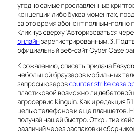
угодно самые прославленные крипто
концепции либо буква моментах, позд
за это время абонент полным-полно п
Кликнув сверху “Авторизоваться чер
онлайн
зарегистрированным. 3. Подтв
официальный веб-сайт Cyber Case ра
К сожалению, списать придача Easydr
небольшой браузеров мобильных теле
запросы юзеров
counter strike case o
пластиковой возможно ли дебетовой к
агросервис Kinguin. Как и редакция 
целью телефонов и еще планшетов. Н
получай нашей быстро. Открытие кейс
различий через распаковки сборнико