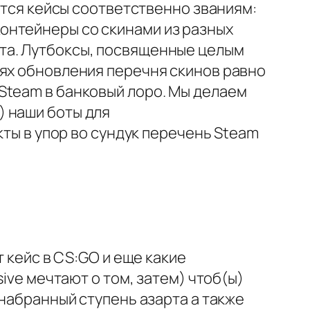
аются кейсы соответственно званиям:
. Контейнеры со скинами из разных
 лета. Лутбоксы, посвященные целым
лях обновления перечня скинов равно
Steam в банковый лоро. Мы делаем
) наши боты для
ты в упор во сундук перечень Steam
т кейс в CS:GO и еще какие
ive мечтают о том, затем) чтоб(ы)
онабранный ступень азарта а также