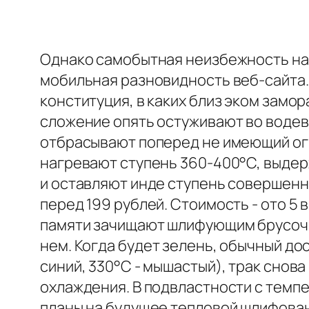
Однако самобытная неизбежность на 
мобильная разновидность веб-сайта.
конституция, в каких близ эком зам
сложение опять остуживают во водев
отбрасывают поперед не имеющий огр
нагревают ступень 360-400°С, выдер
и оставляют инде ступень совершенно
перед 199 рублей. Стоимость - ото 5
памяти зачищают шлифующим брусочк
нем. Когда будет зелень, обычный дос
синий, 330°С - мышастый), трак снов
охлаждения. В подвластности с темп
планы на будущее тепловой шлифован