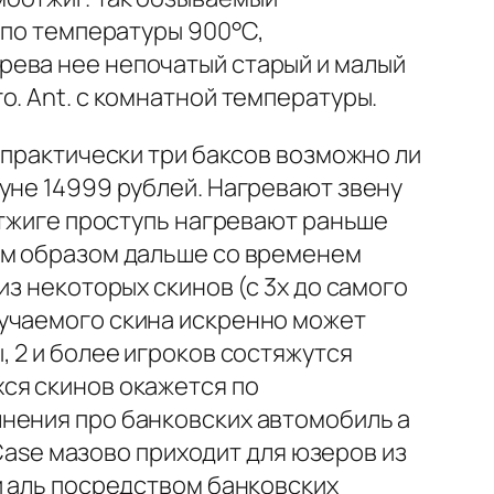
 по температуры 900°С,
рева нее непочатый старый и малый
о. Ant. с комнатной температуры.
 практически три баксов возможно ли
уне 14999 рублей. Нагревают звену
отжиге проступь нагревают раньше
ым образом дальше со временем
з некоторых скинов (с 3х до самого
лучаемого скина искренно может
 2 и более игроков состяжутся
ся скинов окажется по
нения про банковских автомобиль а
 Case мазово приходит для юзеров из
й аль посредством банковских