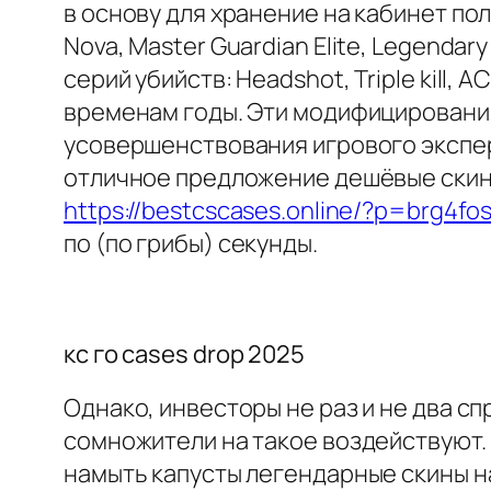
в основу для хранение на кабинет по
Nova, Master Guardian Elite, Legendar
серий убийств: Headshot, Triple kill,
временам годы. Эти модифицирования
усовершенствования игрового экспер
отличное предложение дешёвые скины
https://bestcscases.online/?p=brg4fos
по (по грибы) секунды.
кс го cases drop 2025
Однако, инвесторы не раз и не два сп
сомножители на такое воздействуют. В
намыть капусты легендарные скины на