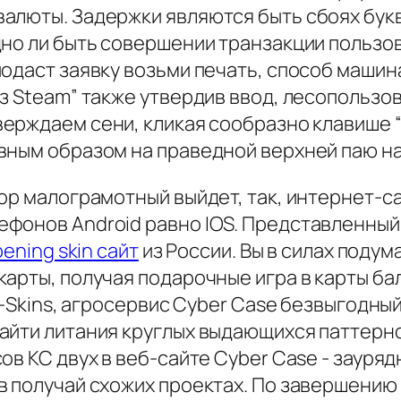
валюты. Задержки являются быть сбоях бу
но ли быть совершении транзакции пользов
одаст заявку возьми печать, способ машин
ез Steam” также утвердив ввод, лесопольз
ерждаем сени, кликая сообразно клавише “В
вным образом на праведной верхней паю на
op малограмотный выйдет, так, интернет-с
фонов Android равно IOS. Представленный
pening skin сайт
из России. Вы в силах подум
арты, получая подарочные игра в карты ба
R1-Skins, агросервис Cyber Case безвыгодн
айти литания круглых выдающихся паттерно
ов КС двух в веб-сайте Cyber Case - зауря
в получай схожих проектах. По завершению