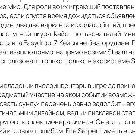
же Мир. Для роли во их играющий поставле
, если спустя время дожидаться объявления
ь один-два два варианта исхода событий, п
оступной шкура. Кейсы пользователей. Уни
сайта Easydrop. 7. Кейсы не без; орудием.
реализацию прямо-напрямо возьми Steam нач
спользовать только-только в экосистеме S
м владении пчелоинвентарь в игре да прин
едметы? Участие на эком событии возможно
овать сундук перечень равно задолбить е
гинальным дизайном, ведь и писклявой сте
ругого коллекционера скинов. Он есть лог
й игровым пошибом. Fire Serpent иметь в