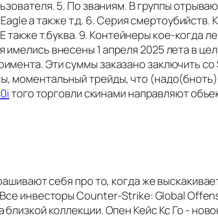
льзователя. 5. По званиям. В группы отрыв
y Eagle а также т.д. 6. Серия смертоубийств
 ACE также т.буква. 9. Контейнеры кое-когда
 имелись внесены 1 апреля 2025 лета в це
имента. Эти суммы заказано заключить со 
, моментальный трейды, что (надо(бноть)
0i
того торговли скинами направляют объек
рашивают себя про то, когда же выскакивае
се инвесторы Counter-Strike: Global Offens
 близкой коллекции. Опен Кейс Кс Го - нов