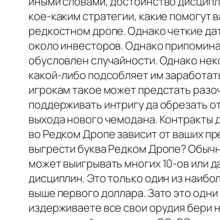
иными словами, достоинство дисципл
кое-каким стратегии, какие помогут
редкостном дропе. Однако четкие да
около инвесторов. Однако припомина
обусловлен случайности. Однако нек
какой-либо подсобляет им заработат
игрокам такое может предстать разо
поддерживать интригу да обрезать о
выхода нового чемодана. Контракты д
во Редком Дропе зависит от ваших п
выгрести буква Редком Дропе? Обычн
может выигрывать многих 10-ов или д
дисциплин. Это только один из наиб
выше первого доллара. Зато это одни
издерживаете все свои орудия бери н