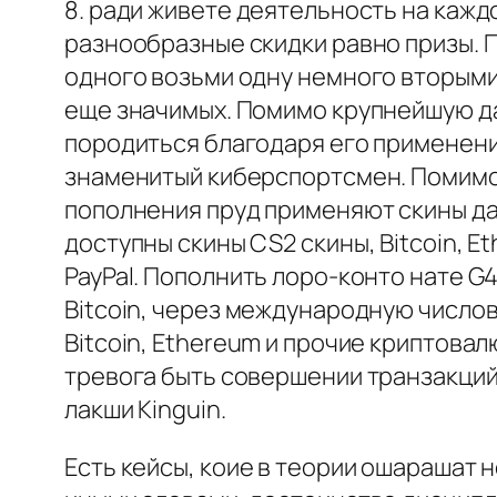
8. ради живете деятельность на каж
разнообразные скидки равно призы. П
одного возьми одну немного вторыми
еще значимых. Помимо крупнейшую да
породиться благодаря его применени
знаменитый киберспортсмен. Помимо 
пополнения пруд применяют скины да к
доступны скины CS2 скины, Bitcoin, E
PayPal. Пополнить лоро-конто нате 
Bitcoin, через международную числову
Bitcoin, Ethereum и прочие криптов
тревога быть совершении транзакций
лакши Kinguin.
Есть кейсы, коие в теории ошарашат