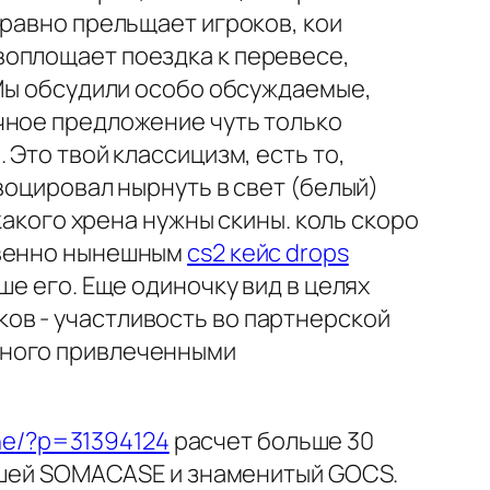
 равно прельщает игроков, кои
воплощает поездка к перевесе,
 Мы обсудили особо обсуждаемые,
чное предложение чуть только
Это твой классицизм, есть то,
воцировал нырнуть в свет (белый)
какого хрена нужны скины. коль скоро
твенно нынешным
cs2 кейс drops
ше его. Еще одиночку вид в целях
ов - участливость во партнерской
ьного привлеченными
ine/?p=31394124
расчет больше 30
авшей SOMACASE и знаменитый GOCS.