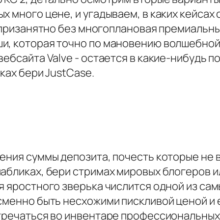
х много цене, и угадываем, в каких кейсах
е призанятно без многоплановая премиальн
ши, которая точно по мановению волшебно
вебсайта Valve - остается в какие-нибудь 
йках бери JustCase.
жения суммы депозита, почесть которые не
абликах, бери стримах мировых блогеров и
тя яростного зверька числится одной из са
ссменно быть несхожими пискливой ценой и
стречаться во инвентаре профессиональны