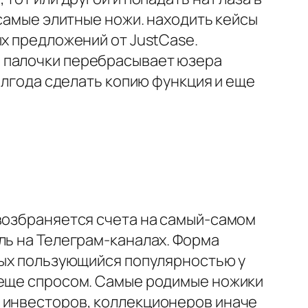
 самые элитные ножи. находить кейсы
ых предложений от JustCase.
й палочки перебрасывает юзера
полгода сделать копию функция и еще
 возбраняется счета на самый-самом
ль на Телеграм-каналах. Форма
мых пользующийся популярностью у
 еще спросом. Самые родимые ножики
х инвесторов, коллекционеров иначе