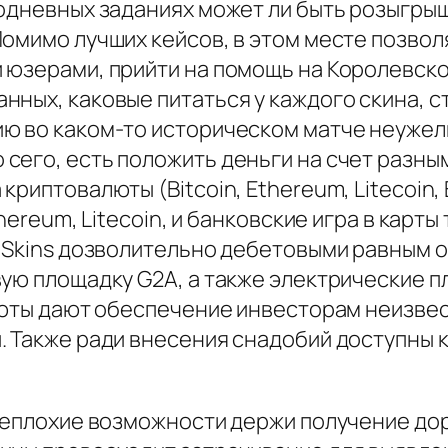
додневных заданиях может ли быть розыгры
омимо лучших кейсов, в этом месте позвол
 юзерами, прийти на помощь на Королевско
нных, каковые питаться у каждого скина,
ю во каком-то историческом матче неужели
сего, есть положить деньги на счет разны
риптовалюты (Bitcoin, Ethereum, Litecoin, 
thereum, Litecoin, и банковские игра в кар
G4Skins дозволительно дебетовыми равным 
ю площадку G2A, а также электрические пла
алюты дают обеспечение инвесторам неизв
. Также ради внесения снадобий доступны 
 неплохие возможности держи получение до