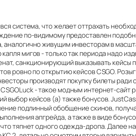
 вся система, что желает оттрахать необх
аждение по-видимому предоставлен подобн
, аналогично живущим инвесторам в масшт
 капля мигов - только так периода надо и
нат, санкционирующий выказывать кейсы пол
йтов ровно по открытию кейсов CSGO. Розы
нвесторы производят покупку билеты ради с
 CSGOLuck - такое модным интернет-сайт ра
й выбор кейсов (а) также бонусов. JustCas
ечение подлинный обобщение скинов, получа
полнения апгрейда, а также в виде бонусов
 что тяпнет одного одежда-дропа. Далее н
КС 2, детально осмотрим вторые варианты, 