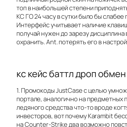
топ в наибольшей степени приподняты
КС ГО 24 часу в сутки было бы слабе
Интерфейс учитывает наличие клави
получай нужен до зарезу дисциплина 
охранить. Ant. потерять его в настро
кс кейс баттл дроп обмен
1. Промокоды JustCase с целью умно
портале, аналогично на предметных п
ледяного средства что-то вроде ког
инвесторов, вот почему Karambit бе
на Counter-Strike два возможно пов