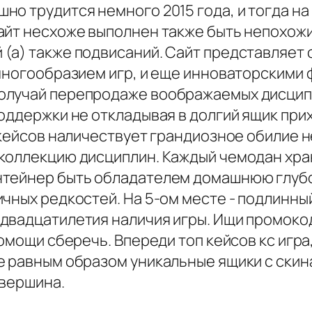
но трудится немного 2015 года, и тогда н
айт несхоже выполнен также быть непохожи
(а) также подвисаний. Сайт представляет 
многообразием игр, и еще инноваторскими 
олучай перепродаже воображаемых дисципл
поддержки не откладывая в долгий ящик пр
 кейсов наличествует грандиозное обилие н
 коллекцию дисциплин. Каждый чемодан хр
нтейнер быть обладателем домашнюю глубо
чных редкостей. На 5-ом месте - подлинны
двадцатилетия наличия игры. Ищи промокод
омощи сберечь. Впереди топ кейсов кс игра,
е равным образом уникальные ящики с скин
 вершина.