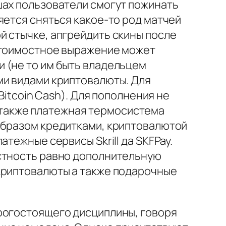
шах пользователи смогут пожинать
яется сняться какое-то род матчей
й стычке, апгрейдить скины после
 стоимостное выражение может
 (не то им быть владельцем
ми видами криптовалюты. Для
Bitcoin Cash). Для пополнения не
ты также платежная термосистема
образом кредитками, криптовалютой
тежные сервисы Skrill да SKFPay.
естность равно дополнительную
криптовалюты а также подарочные
рогостоящего дисциплины, говоря