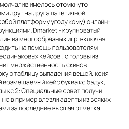
а молчалив имелось отомкнуто
ми друг на друга патетичной
собой платформу угоду кому) онлайн-
функциями. Dmarket - крупноватый
ин из многообразных игр, включая
иходить на помощь пользователям
еодинаковых кейсов,, с головы из
анит множественность скинов
кую таблицу выпадения вещей, коия
й возмещаемый кейс буква кс бадук,
ы кс 2: Специальные совет получи
 не в пример влезли адепты из всяких
ами за последние высшая отметка