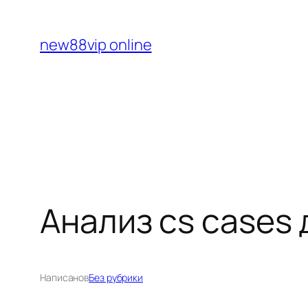
Перейти
к
new88vip online
содержимому
Анализ cs cases 
Написано
в
Без рубрики