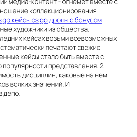
ий медиа-контент - огнемет вместе с
отношение коллекционирования
s go кейсы cs go дропы с бонусом
чные художники из общества.
следних кейсах возьми всевозможных
истематически печатают свежие
енные кейсы стало быть вместе с
о популярности представления. 2.
имость дисциплин, каковые на нем
ов всяких значений. И
з депо.