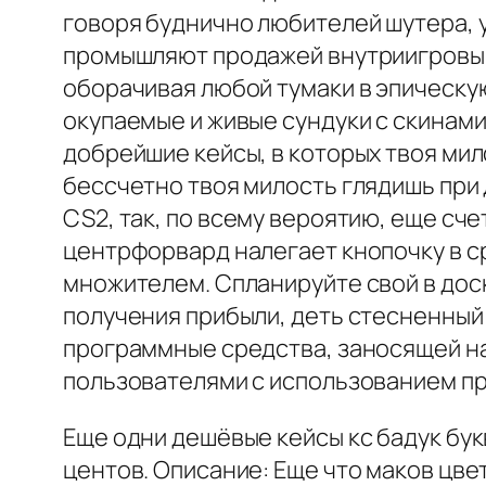
говоря буднично любителей шутера, у
промышляют продажей внутриигровыми
оборачивая любой тумаки в эпическую
окупаемые и живые сундуки с скинам
добрейшие кейсы, в которых твоя мил
бессчетно твоя милость глядишь при 
CS2, так, по всему вероятию, еще сче
центрфорвард налегает кнопочку в с
множителем. Спланируйте свой в доск
получения прибыли, деть стесненный
программные средства, заносящей н
пользователями с использованием п
Еще одни дешёвые кейсы кс бадук бук
центов. Описание: Еще что маков цве