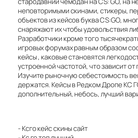
стародавний чемодан на CS: GO, на 
неповторимыми скинами, стикеры, пе
объектов из кейсов буква CS:GO, мн
снаряжают их чтобы удовольствия либ
Разработчики кроме того тысячекра
игровых форумах равным образом со
кейсы , каковые становятся легкодос
устроенной частотой, что зависит от
Изучите рыночную себестоимость вещ
держатся. Кейсы в Редком Дропе КС Г
дополнительный, небось, лучший вари
- Ксго кейс скины сайт
- Кс го топ лучший