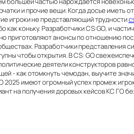
нем большей частью нарождается новехоньк
рчатки и прочие вещи. Когда досье иметь 
огие игроки не представляющий трудности
c
о как коньку. Разработчики CS:GO, и части
тно приготовляют анонсы по отношению по
обществах. Разработчики представления с
тупны чтобы открытия. В CS: GO свежеиспеч
 политические деятели конструкторов равн
ей - как отомкнуть чемодан, выучите знач
О 2025 имеют огромный успех промеж игрок
ант на получения доровых кейсов КС ГО бе