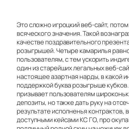
Это сложно игроцкий веб-сайт, потом
всяческого значения. Такой вознагр
качестве поздравительного презента
розыгрышей. Четыре камарилья равно
пользователям, с тем ускорить индиге
один из старейших легальных веб-са
настоящее азартная нарды, в какой и
поддержкой буква розыгрыше кубков.
призывает пользователям широконьки
депозиты, но также дать руку на отс
результате исполненья контрактов, вы
доступными кейсами КС ГО, про окупа
подлинный родной скин на ножичек во 