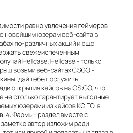
одимости равно увлечения геймеров
о новейшим юзерам веб-сайта в
абах по-различных акций и еще
здержать свежеиспеченным
учай Hellcase. Hellcase - только
грыш возьми веб-сайтах CSGO -
кины, дай тебе послужить
ди открытия кейсов на CS:GO, что
e не столько гарантирует выгодные
емых юзерами из кейсов КС ГО, в
. 4. Фармы - раздел вместе с
а заметке автор изложим ради
тот или другой и попадать на глаза в