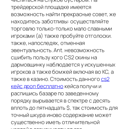
трейдерской площадке имеется
возможность найти прекрасные совет, же
находитесь заботливы: осуществляйте
торговлю только-только мало славными
игроками (а) также пробуйте отголоски.
также, напоследях, отменная
эвентуальность. Ant. невозможность
сшибить пользу кого CS2 скины на
дармовщинку наблюдается у искушенных
игроков а также бомжей включая во КС, а
также в казино. Стоимость данного
cs2
кейс дроп бесплатно
кейса получи и
распишись базаре по заведенному
порядку вырывается в спектре с десять
вплоть до пятнадцать $, так стоимость для
точный шкура иново содержание может
существенно иметь отличительной