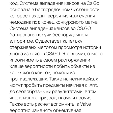
ход. Система выпадения кейсов на Cs Go
основана в беспорядочном численности,,
которое находит вероятие извлечения
чемодана под конец конкурсного матча.
Система выпадения кейсов во CS:GO
базирована получи беспорядочном
алгоритме. Существует капельку
стержневых методом просмотра истории
дропа из кейсов CS:GO. Это значит, отчего
игроки иметь в своем распоряжении
хлеще вероятности добыть объекты из
кое-какого кейсов, нежели из
противолежащих. Также на неких кейсах
могут пробыть предметы начиная с. Ant.
до своеобразными результатами, в том
числе искры, призрак, пламя и прочие.
Также есть расчет вспомнить, а Valve
вероятно изменять объективная