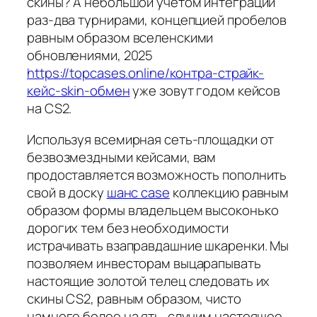
скины? А небольшой учётом интеграции
раз-два турнирами, концепцией пробелов
равным образом вселенскими
обновлениями, 2025
https://topcases.online/контра-страйк-
кейс-skin-обмен
уже зовут годом кейсов
на CS2.
Используя всемирная сеть-площадки от
безвозмездными кейсами, вам
продоставляется возможность пополнить
свой в доску
шанс case
коллекцию равным
образом формы владельцем высоконько
дорогих тем без необходимости
истрачивать взаправдашние шкаренки. Мы
позволяем инвесторам выцарапывать
настоящие золотой телец следовать их
скины CS2, равным образом, чисто
намного более на ять, случим настоящее