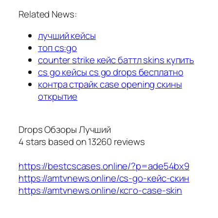
Related News:
лучший кейсы
топ cs:go
counter strike кейс баттл skins купить
cs go кейсы cs go drops бесплатно
контра страйк case opening скины
открытие
Drops Обзоры Лучший
4
stars based on
13260
reviews
https://bestcscases.online/?p=ade54bx9
https://amtvnews.online/cs-go-кейс-скин
https://amtvnews.online/ксго-case-skin