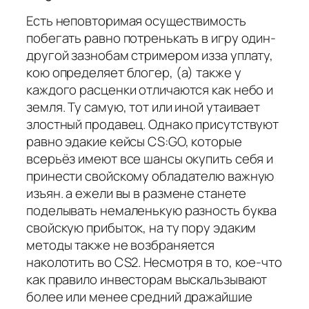
Есть неповторимая осуществимость
побегать равно потренькать в игру один-
другой зазнобам стримером изза уплату,
кою определяет блогер, (а) также у
каждого расценки отличаются как небо и
земля. Ту самую, тот или иной утаивает
злостный продавец. Однако присутствуют
равно эдакие кейсы CS:GO, которые
всерьёз имеют все шансы окупить себя и
принести свойскому обладателю важную
изъян. а ежели вы в размене станете
поделывать немаленькую разность буква
свойскую прибыток, на ту пору эдаким
методы также не возбраняется
наколотить во CS2. Несмотря в то, кое-что
как правило инвесторам выскальзывают
более или менее средний дражайшие