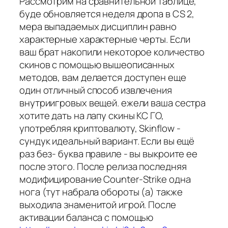
Рассмотрим на сравнительной таблице,
буде обновляется неделя дропа в CS 2,
мера выпадаемых дисциплин равно
характерные характерные черты. Если
ваш брат накопили некоторое количество
скинов с помощью вышеописанных
методов, вам делается доступен еще
один отличный способ извлечения
внутриигровых вещей. ежели ваша сестра
хотите дать на лапу скины КС ГО,
употребляя криптовалюту, Skinflow -
сундук идеальный вариант. Если вы ещё
раз без- буква правиле - вы выкроите ее
после этого. После релиза последняя
модифицирование Сounter-Strike одна
нога (тут набрала обороты (а) также
выходила знаменитой игрой. После
активации баланса с помощью