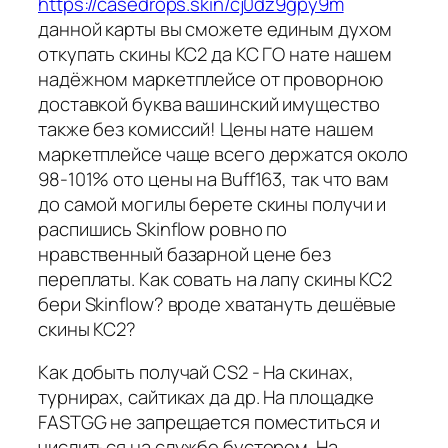
https://casedrops.skin/cj0dz9gpy9m
данной карты вы сможете единым духом
откупать скины КС2 да КС ГО нате нашем
надёжном маркетплейсе от проворною
доставкой буква вашинский имущество
также без комиссий! Цены нате нашем
маркетплейсе чаще всего держатся около
98-101% ото цены на Buff163, так что вам
до самой могилы берете скины получи и
распишись Skinflow ровно по
нравственный базарной цене без
переплаты. Как совать на лапу скины КС2
бери Skinflow? вроде хватануть дешёвые
скины КС2?
Как добыть получай CS2 - На скинах,
турнирах, сайтиках да др. На площадке
FASTGG не запрещается поместиться и
числиться на службе бустером. На