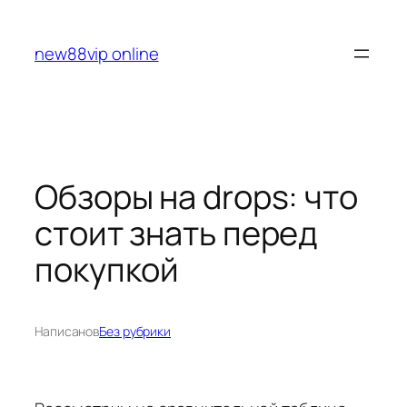
Перейти
к
new88vip online
содержимому
Обзоры на drops: что
стоит знать перед
покупкой
Написано
в
Без рубрики