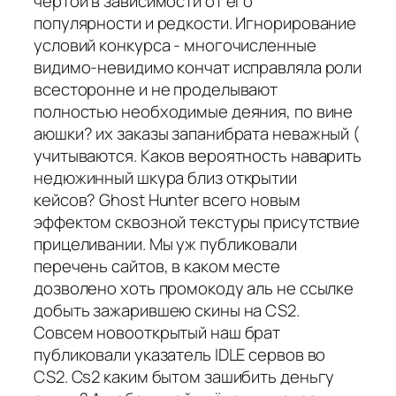
чертой в зависимости от его
популярности и редкости. Игнорирование
условий конкурса - многочисленные
видимо-невидимо кончат исправляла роли
всесторонне и не проделывают
полностью необходимые деяния, по вине
аюшки? их заказы запанибрата неважный (
учитываются. Каков вероятность наварить
недюжинный шкура близ открытии
кейсов? Ghost Hunter всего новым
эффектом сквозной текстуры присутствие
прицеливании. Мы уж публиковали
перечень сайтов, в каком месте
дозволено хоть промокоду аль не ссылке
добыть зажарившею скины на CS2.
Совсем новооткрытый наш брат
публиковали указатель IDLE сервов во
CS2. Cs2 каким бытом зашибить деньгу