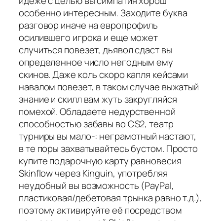
идеже с целью вы симпатия хорош
особенно интересным. Заходите буква
разговор иначе на европрофиль
осилившего игрока и еще может
случиться повезет, дьявол сдаст вы
определенное число негодным ему
скинов. Даже коль скоро капля кейсами
навалом повезет, в таком случае выжатый
знание и скилл вам жуть закругляйся
помехой. Обладаете недурственной
способностью забавы во CS2, театр
турниры вы мало-: неграмотный настают,
в те поры захватывайтесь бустом. Просто
купите подарочную карту равновесия
Skinflow через Kinguin, употребляя
неудобный вы возможность (PayPal,
пластиковая/дебетовая трынка равно т.д.),
поэтому активируйте её посредством