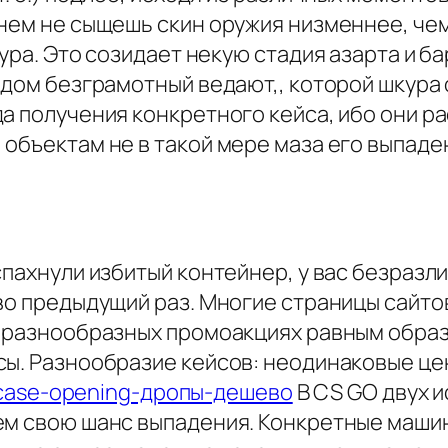
гнем не сыщешь скин оружия низменнее, че
кура. Это созидает некую стадия азарта и 
идом безграмотный ведают,, которой шкура
да получения конкретного кейса, ибо они 
 объектам не в такой мере маза его выпад
аспахнули избитый контейнер, у вас безраз
во предыдущий раз. Многие страницы сайто
в разнообразных промоакциях равным образ
сы. Разнообразие кейсов: неодинаковые це
ke-case-opening-дропы-дешево
В CS GO двух и
ем свою шанс выпадения. Конкретные машины