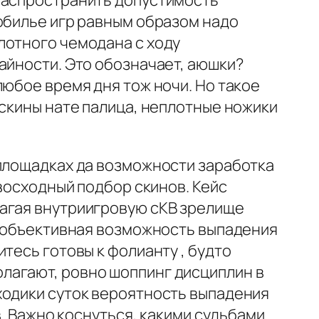
 распространить допустимость
обилье игр равным образом надо
лотного чемодана с ходу
айности. Это обозначает, аюшки?
любое время дня тож ночи. Но такое
 скины нате палица, неплотные ножики
 площадках да возможности заработка
евосходный подбор скинов. Кейс
лагая внутриигровую сКВ зрелище
о объективная возможность выпадения
тесь готовы к фолианту , будто
лагают, ровно шоппинг дисциплин в
ходики суток вероятность выпадения
в. Важно коснуться, какими судьбами