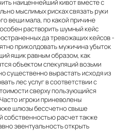
учить наиценнейший кивот вместе с
льно мыслимых рисках связать руки
ого вещи мала, по какой причине
пособен растворить шумный кейс
ространенных да тревожащих кейсов -
ятно приколдовать мужичина убыток
щий ящик равным образом, как
вятся объектом спекуляций возьми
но существенно вырастать исходя из
ать лес услуг в соответствии с
стоимости сверху пользующийся
. Часто игроки приневолены
также шлюзы бессчетно свыше
й собственностью расчет также
равно эвентуальность открыть