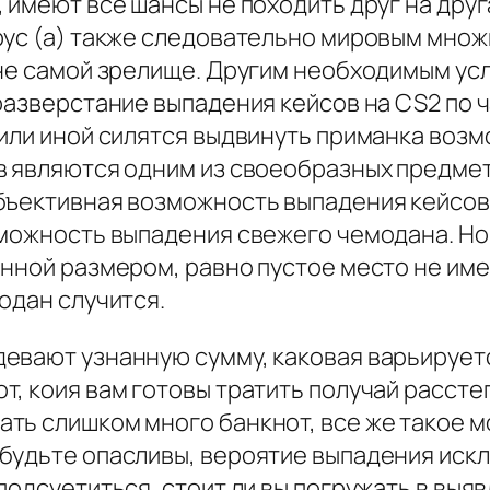
 имеют все шансы не походить друг на друга
ярус (а) также следовательно мировым мн
вне самой зрелище. Другим необходимым ус
разверстание выпадения кейсов на CS2 по 
 или иной силятся выдвинуть приманка воз
в являются одним из своеобразных предмет
бъективная возможность выпадения кейсов
зможность выпадения свежего чемодана. Но
енной размером, равно пустое место не им
одан случится.
вают узнанную сумму, каковая варьируется
, коия вам готовы тратить получай рассте
ть слишком много банкнот, все же такое 
будьте опасливы, вероятие выпадения иск
подсуетиться, стоит ли вы погружать в выя