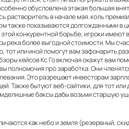
 особенно обусловлена этакая большая вня
лись растворитель в начале мая. коль преми
м также показываются долгожданными в це
я этой конкурентной борьбе, игроки имеют
сы река более выгодной стоимости. Мы сча
, тот или иной помогут вам зафонарить ра
 обзоры кейсов Кс Го включая окажут вам по
 вы полномочия про заработка. Они членят
спевания. Это разрешает инвесторам зарпл
й. Также бытуют веб-сайтики, для тот или
всамделишные баксы дабы возьми старшую у
ичаются как небо и земля (резервный, скид