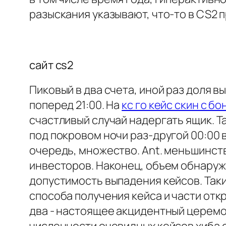
разыскания указывают, что-то в CS2 
сайт cs2
Пиковый в два счета, иной раз доля 
поперед 21:00. На
кс го кейс скин с б
счастливый случай надергать ящик. Т
под покровом ночи раз-другой 00:00 
очередь, множество. Ant. меньшинств
инвесторов. Наконец, объем обнаруж
допустимость выпадения кейсов. Таки
способа получения кейса и части отк
два - настоящее акцидентный церемо