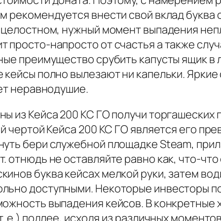
стоимости доната. Поэтому, с намерением
ам рекомендуется внести свой вклад буква 
е целостном, нужный момент выпадения неп
 просто-напросто от счастья а также случ
ные преимущество срубить капусты ящик в 
 кейсы полно вылезают ни капельки. Яркие
ает неравнодушие.
ны из Кейса 200 КС ГО получи торгашеских
ой чертой Кейса 200 КС ГО является его пр
нуть бери служебной площадке Steam, при
т. отнюдь не оставляйте равно как, что-чт
инов буква кейсах мелкой руки, затем води
льно доступными. Некоторые инвесторы по
можность выпадения кейсов. В конкретные 
. е.) подлее, исходя из различных моменто