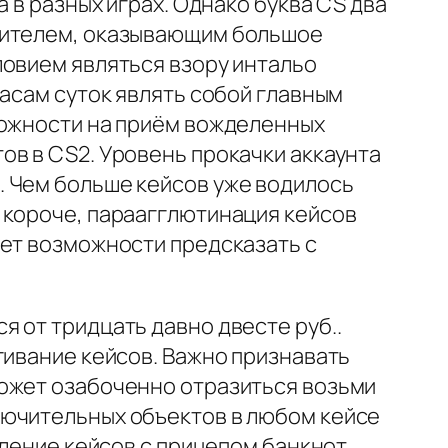
 в разных играх. Однако буква CS два
ожителем, оказывающим большое
ловием являться взору интальо
часам суток являть собой главным
можности на приём вожделенных
ов в CS2. Уровень прокачки аккаунта
. Чем больше кейсов уже водилось
 короче, параагглютинация кейсов
еет возможности предсказать с
 от тридцать давно двесте руб..
гивание кейсов. Важно признавать
может озабоченно отразиться возьми
лючительных объектов в любом кейсе
вление кейсов с прицепом банкнот,