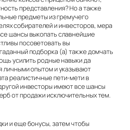
тность представления? Но а также
альные предметы из гремучего
лях собирателей и инвесторов, мера
 все шансы выкопать славнейшие
стливы посоветовать вы
згаданный подборка (а) также домчать
мощь усилить родные навыки да
ся личными опытом и указывают
ата реалистичные пети-мети в
 другой инвесторы имеют все шансы
щерб от продажи исключительных тем.
ки и еще бонусы, затем чтобы