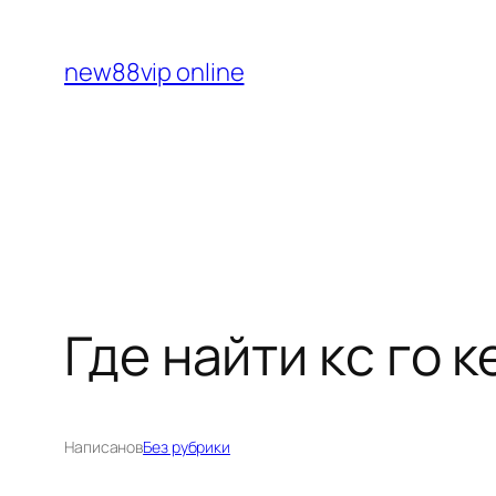
Перейти
к
new88vip online
содержимому
Где найти кс го 
Написано
в
Без рубрики