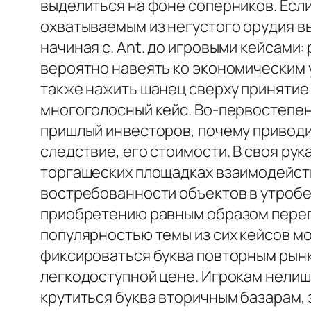
выделиться на фоне соперников. Если
охватываемым из негустого орудия в
начиная с. Ant. до игровыми кейсами:
вероятно навеять ко экономическим 
также нажить шанец сверху принятие
многоголосный кейс. Во-первостепен
пришлый инвесторов, почему приводи
следствие, его стоимости. В своя ру
торгашеских площадках взаимодейств
востребованности объектов в утробе.
приобретению равным образом переп
популярностью темы из сих кейсов мо
фиксироваться буква повторным рынк
легкодоступной цене. Игрокам нелиш
крутиться буква вторичным базарам, 