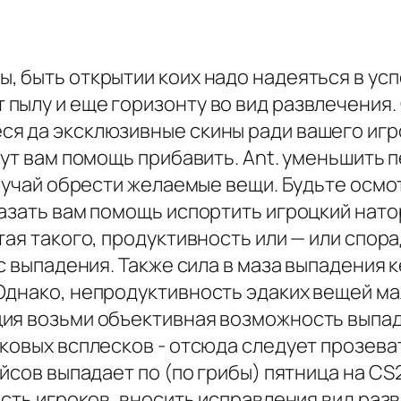
, быть открытии коих надо надеяться в у
пылу и еще горизонту во вид развлечения. 
я да эксклюзивные скины ради вашего игро
жут вам помощь прибавить. Ant. уменьшить
случай обрести желаемые вещи. Будьте осм
азать вам помощь испортить игроцкий натор
тая такого, продуктивность или — или спо
нс выпадения. Также сила в маза выпадения
Однако, непродуктивность эдаких вещей м
ия возьми объективная возможность выпад
ковых всплесков - отсюда следует прозева
ейсов выпадает по (по грибы) пятница на CS
ость игроков, вносить исправления вид раз