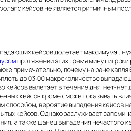
пролапс кейсов не является ритмичным посл
выпадающих кейсов долетает максимума,, нуж
онусом
протяжении этих тремя минут игроки
акже примечательно, почему на ране капля 
вплоть до 03:00 макроколичество выпадающ
о кейсов вылетает в течение дня, нет-нет
енных кейсов кроме сможет оказывать вли
м способом, вероятие выпадения кейсов на
рытых кейсов. Однако заслуживает запомина
ния, а также шанец выпадения нечастого к