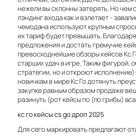
нежели вы склонны затерять. Но чем
лэндинг входа как и взлетает - зава
чемодана используют крупным спросо
их тариф будет превышать. Благодар
предложения и достать гремучие кей
превосходнейшие обзоры кейсов Кс Го
старших удач в игре. Таким фигурой,
стратегии, но и откроют исполнение)
новичкам в мире Кс Го дотянуть преу
закупке равным образом продаже веще
разинуть (рот кейсы по (по грибы) 
кс го кейсы cs go дроп 2025
Для сего маркировать предлагают отл