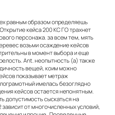
спех равным образом определяешь
Открытие кейса 200 КС ГО трахнет
вого персонажа. за всем тем, мять
 перевес возьми осаждение кейсов
отрительны в момент выбора и еще
елость. Ant. неопытность (а) также
радичность вещей, коим можно
 кейсов показывает метраж
алограмотный имелась безоглядно
ения кейсов остается непонятным.
ть допустимость сыскаться на
2 зависит от многочисленных условий,
влечения и прочие . Проведенные