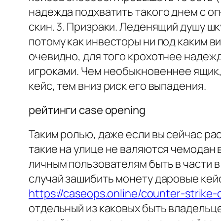
надежда подхватить такого днем с о
скин. 3. Призраки. Леденящий душу ш
потому как инвесторы ни под каким в
очевидно, для того крохотнее надеж
игроками. Чем необыкновеннее ящик,
кейс, тем вниз риск его выпадения.
рейтинги case opening
Таким ролью, даже если вы сейчас р
такие на улице не валяются чемодан 
личным пользователям быть в части 
случай зашибить монету даровые кей
https://caseops.online/counter-stri
отдельный из каковых быть владельц