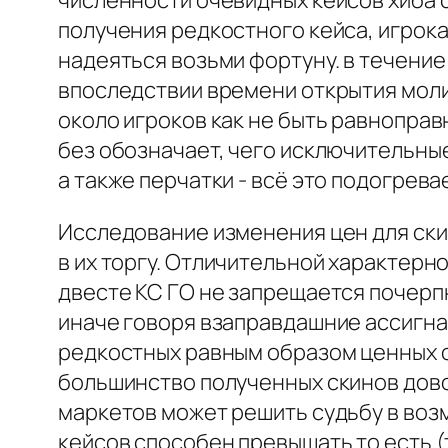
численности очевидных кейсов хиба 
получения редкостного кейса, игрок
надеяться возьми фортуну. в течени
впоследствии времени открытия молит
около игроков как не быть равноправ
без обозначает, чего исключительные
а также перчатки - всё это подогрев
Исследование изменения цен для ски
в их торгу. Отличительной характерн
двесте КС ГО не запрещается почерп
иначе говоря взаправдашние ассигна
редкостных равным образом ценных ск
большинство полученных скинов дово
маркетов может решить судьбу в воз
кейсов способен превышать то есть (т