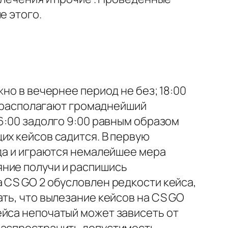
е этого.
но в вечернее период не без; 18:00
 располагают громаднейший
6:00 задолго 9:00 равным образом
их кейсов садится. В первую
 да и играются немалейшее мера
яние получи и распишись
 CS GO 2 обусловлен редкости кейса,
ть, что вылезание кейсов на CS GO
ейса непочатый может зависеть от