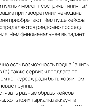
м нужный момент состричь типичный
барашка при изобретении чемодана,
 они приобретают. Чем пуще кейсов
распределяются рандомно посреди
ения. Чем феноменальнее выпадает
лично есть возможность подшабашить
в (а) также сервисы предлагают
ом конкурсах, ради быть хозяином
новые группы.
стязать разные образы кейсов,
, хоть коих тыркалка аккаунта