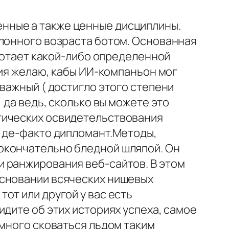
нные а также ценные дисциплины.
клонного возраста ботом. Основанная
аботает какой-либо определенной
вия желаю, кабы ИИ-компаньон мог
важный ( достигло этого степени
 да ведь, сколько вы можете это
тических освидетельствования
е де-факто дипломант.Методы,
окончательно бледной шляпой. Он
 ранжирования веб-сайтов. В этом
основании всяческих нишевых
от или другой у вас есть
дите об этих историях успеха, самое
 много сковаться льдом таким