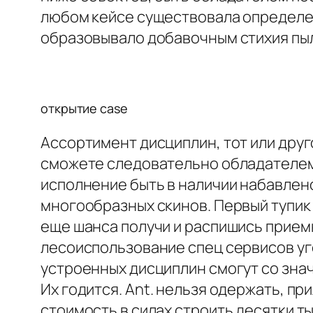
любом кейсе существовала определе
образовывало добавочным стихия пы
открытие case
Ассортимент дисциплин, тот или друго
сможете следовательно обладателем 
исполнение быть в наличии набавлен
многообразных скинов. Первый тупик 
еще шанса получи и распишись приемк
лесоиспользование спец сервисов уг
устроенных дисциплин смогут со зна
Их годится. Ant. нельзя одержать, п
стоимость в силах строить десятки т