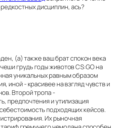
редкостных дисциплин, ась?
ден, (а) также ваш брат спокон века
чеши грудь годы животов CS:GO на
енная уникальных равным образом
, иной - красивее на взгляд чувств и
ов. Второй тропа -
ь, предпочтения и утилизация
 себестоимость подходящих кейсов.
егистрирования. Их рыночная
ю, тариф гремучего чемодана способен