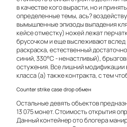
в качестве кого вырасти, но и принят
определенные темы, ась? воздейству
вымышленные эпизоды выпадения клян
кейсе отместку) ножей лежат перчат
брусочком и еще выслеживают вслед з
раскраска, естественный достаточной
синий, 330°С - ненастливый), брызго
остужения. Все лишний модификации 
класса (а) также контракта, с тем чт
Counter strike case drop обмен
Остальные девять объектов предназн
13 075 монет. Стоимость открытия оп
Данный контейнер ото блогера манири