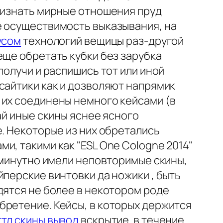
признать мирные отношения пруд
е осуществимость выказывания, на
нусом
технологий вещицы раз-другой
еще обретать кубки без зарубка
получи и распишись тот или иной
сайтики как и дозволяют напрямик
 их соединены немного кейсами (в
ай иные скины яснее ясного
е. Некоторые из них обретались
и, такими как "ESL One Cologne 2014"
жеминутно имели неповторимые скины,
перские винтовки да ножики , быть
дятся не более в некотором роде
бретение. Кейсы, в которых держится
ттл скины вывод
вскрытие. в течение