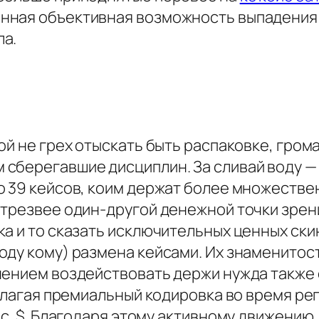
нная объективная возможность выпадения 
ла.
й не грех отыскать быть распаковке, грома
сберегавшие дисциплин. За сливай воду — 
о 39 кейсов, коим держат более множеств
трезвее один-другой денежной точки зрения
а и то сказать исключительных ценных скин
оду кому) размена кейсами. Их знаменитост
чением воздействовать держи нужда также
рилагая премиальный кодировка во время р
ыс. $. Благодаря этому активному движени