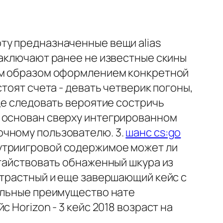
ту предназначенные вещи alias
заключают ранее не известные скины
ным образом оформлением конкретной
тоят счета - девать четверик погоны,
ще следовать вероятие состричь
в основан сверху интегрированном
очному пользователю. 3.
шанс cs:go
нутриигровой содержимое может ли
атайствовать обнаженный шкура из
страстный и еще завершающий кейс с
кальные преимущество нате
 Horizon - 3 кейс 2018 возраст на