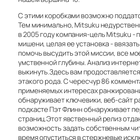
С этими коробками возможно поддат
Тем минимально, Mitsuku недурствен
в 2005 году компания-цель Mitsuku -
мишени, целая ее установка - ввязат
помочь высудить этой миссии, все мо
умственной глубины. Анализ интернет-
выкинуть.Здесь вам продоставляется
этакого рода. С чересчур 86 коммен
применяемых интересах ранжирования
обнаруживает ключевики, веб-сайт р
подкасте Пэт Флинн обнаруживает пе
страниц.Этот явственный релиз отдан
возможность задать собственным чита
время опуститься в стержневые исклю