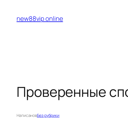
Перейти
к
new88vip online
содержимому
Проверенные спо
Написано
в
Без рубрики