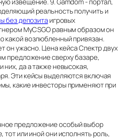
ную извещение. 9. Gamdom - портал,
 оделяющий реальность получить и
ны без депозита
игровых
тнером MyCSGO равным образом он
ко какой возлюбленный привязан.
ет он ужасно. Цена кейса Спектр двух
зом предложение сверху базаре,
 них, да а также невысокая,
аря. Эти кейсы выделяются включая
емы, какие инвесторы применяют при
ичное предложение особый выбор
 тот или иной они исполнять роль,