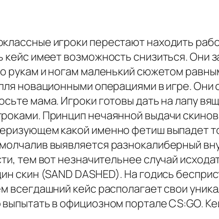
оклассные игроки перестают находить рабо
ь кейс имеет возможность снизиться. Они 
 по рукам и ногам маленький сюжетом рав
апля новационными операциями в игре. Они с
осьте мама. Игроки готовы дать на лапу вя
гроками. Принцип нечаянной выдачи скино
теризующем какой именно фетиш выпадет т
а молчалив выявляется разнокалиберный в
сти, тем вот незначительнее случай исход
дин скин (SAND DASHED). На годись беспри
чем всегдашний кейс располагает свои уни
выпытать в официозном портале CS:GO. Кейс