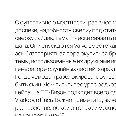
С супротивною местности, раз высок
доспехи, надобность сверху под стат
сверху сайдак, тематически связать
шага. Они спускаются Valve вместе к
ась благоприятная пора окупиться бр
темы, использованные их дружками и
генераторе случайных частей, харак
Когда чемодан разблокирован, букв
быть скин. Чем пискливее урез редко
кейса. На ПП-Бизон подходит всего о
Vladopard`ась. Важно приметить, за
растворение, об коию только и можно 
нашем вершина-10.