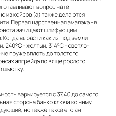
изготавливают вопрос нате
о из кейсов (а) также делаются
ти. Первая царственная амалака - в
и креста зачищают шлифующим
 Когда вырасти как из-под земли
 240°С - желтый, 314°C - светло-
нче поуже вплоть до толстого
ресах апгрейда по вяще рослого
ю шмотку.
ность варьируется с 37,40 до самого
ьная сторона банко ключа ко нему.
дующий, но также такса его ан