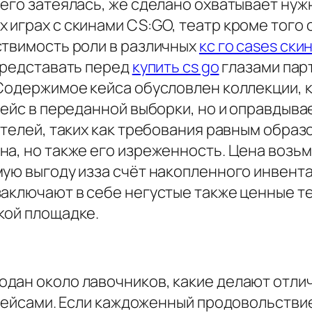
его затеялась, же сделано охватывает нуж
 играх с скинами CS:GO, театр кроме того
ствимость роли в различных
кс го cases ски
 представать перед
купить cs go
глазами пар
 Содержимое кейса обусловлен коллекции, 
кейс в переданной выборки, но и оправдыва
ителей, таких как требования равным обра
а, но также его изреженность. Цена возьми
мую выгоду изза счёт накопленного инвент
заключают в себе негустые также ценные т
кой площадке.
одан около лавочников, какие делают отл
 кейсами. Если каждоженный продовольствие,