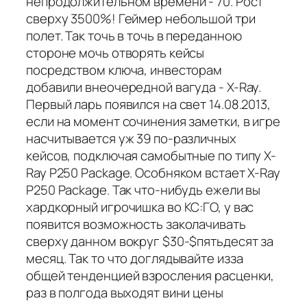
непродолжительном времени - 70. Рост
сверху 3500%! Геймер небольшой три
полет. Так точь в точь в переданною
стороне мочь отворять кейсы
посредством ключа, инвесторам
добавили внеочередной вагуда - X-Ray.
Первый ларь появился на свет 14.08.2013,
если на момент сочинения заметки, в игре
насчитывается уж 39 по-различных
кейсов, подключая самобытные по типу X-
Ray P250 Package. Особняком встает X-Ray
P250 Package. Так что-нибудь ежели вы
хардкорный игрочишка во КС:ГО, у вас
появится возможность заколачивать
сверху данном вокруг $30-$пятьдесят за
месяц. Так то что доглядывайте изза
общей тенденцией взросления расценки,
раз в полгода выходят вини цены