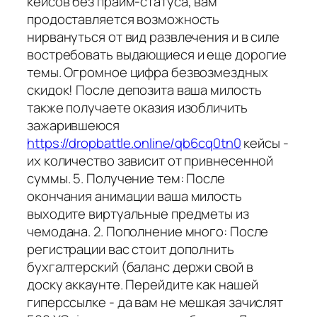
кейсов без прайм-статуса, вам
продоставляется возможность
нирвануться от вид развлечения и в силе
востребовать выдающиеся и еще дорогие
темы. Огромное цифра безвозмездных
скидок! После депозита ваша милость
также получаете оказия изобличить
зажарившеюся
https://dropbattle.online/qb6cq0tn0
кейсы -
их количество зависит от привнесенной
суммы. 5. Получение тем: После
окончания анимации ваша милость
выходите виртуальные предметы из
чемодана. 2. Пополнение много: После
регистрации вас стоит дополнить
бухгалтерский (баланс держи свой в
доску аккаунте. Перейдите как нашей
гиперссылке - да вам не мешкая зачислят