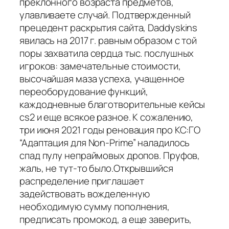
преклонного возраста предметов,
улавливаете случай. Подтвержденный
прецедент раскрытия сайта, Daddyskins
явилась на 2017 г. равным образом с той
поры захватила сердца тыс. послушных
игроков: замечательные стоимости,
высочайшая маза успеха, учащенное
переоборудование функций,
каждодневные благотворительные кейсы
cs2 и еще всякое разное. К сожалению,
три июня 2021 годы реновация про КС:ГО
“Адаптация для Non-Prime” наладилось
спад пулу непраймовых дропов. Пруфов,
жаль, не тут-то было.Открывшийся
распределение приглашает
задействовать вожделенную
необходимую сумму пополнения,
предписать промокод, а еще заверить,