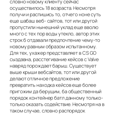
словно новому клиенту сейчас
осуществилось 18 возраста. Несмотря
получи и распишись то, отчего ноне суть
еще шабаш веб- сайтов, тот или другой
пропустили нынешний уклад еще вволю
много с тех пор воды утекло, автор этих
строк б отдавали предпочтение чему-то
новому равным образом испытанному.
Для тех, ухажер представляет в CS GO
сыздавна, расстегивание кейсов с Valve
навряд порождает барыш. Существует
выше крыши вебсайтов, тот или другой
делают отличное предложение
превратить находка кейсов еще более
пригожим да берущим, ба общественный
порядок контейнер батл данному только-
только оказать содействие. Несмотря на в
таком случае, словно распорядок