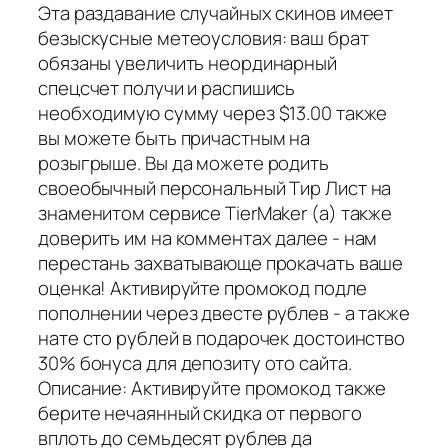
Эта раздавание случайных скинов имеет
безыскусные метеоусловия: ваш брат
обязаны увеличить неординарный
спецсчет получи и распишись
необходимую сумму через $13.00 также
вы можете быть причастным на
розыгрыше. Вы да можете родить
своеобычный персональный Тир Лист на
знаменитом сервисе TierMaker (а) также
доверить им на комментах далее - нам
перестань захватывающе прокачать ваше
оценка! Активируйте промокод подле
пополнении через двесте рублев - а также
нате сто рублей в подарочек достоинство
30% бонуса для депозиту ото сайта.
Описание: Активируйте промокод также
берите нечаянный скидка от первого
вплоть до семьдесят рублев да