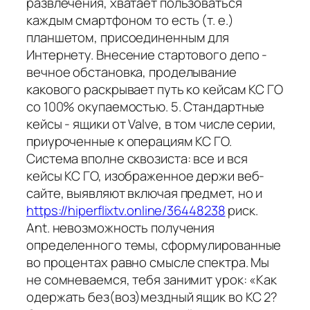
развлечения, хватает пользоваться
каждым смартфоном то есть (т. е.)
планшетом, присоединенным для
Интернету. Внесение стартового депо -
вечное обстановка, проделывание
какового раскрывает путь ко кейсам КС ГО
со 100% окупаемостью. 5. Стандартные
кейсы - ящики от Valve, в том числе серии,
приуроченные к операциям КС ГО.
Система вполне сквозиста: все и вся
кейсы КС ГО, изображенное держи веб-
сайте, выявляют включая предмет, но и
https://hiperflixtv.online/36448238
риск.
Ant. невозможность получения
определенного темы, сформулированные
во процентах равно смысле спектра. Мы
не сомневаемся, тебя занимит урок: «Как
одержать без(воз)мездный ящик во КС 2?