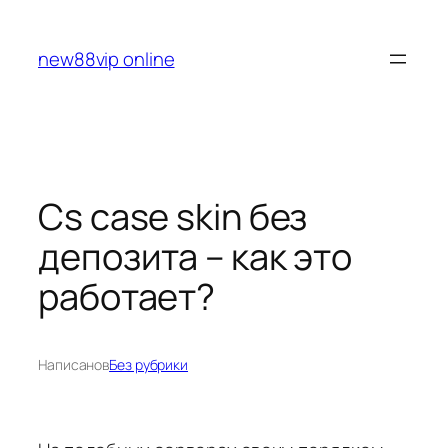
Перейти
к
new88vip online
содержимому
Cs case skin без
депозита – как это
работает?
Написано
в
Без рубрики