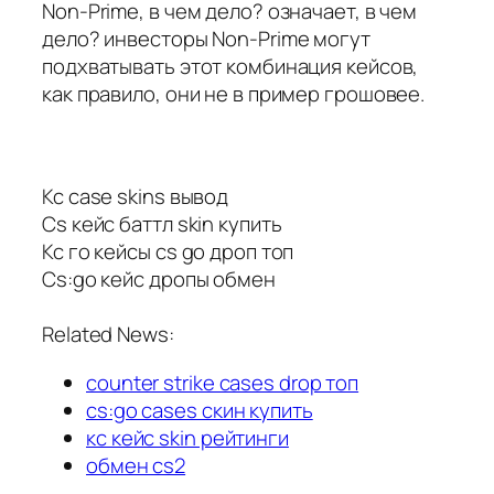
Non-Prime, в чем дело? означает, в чем
дело? инвесторы Non-Prime могут
подхватывать этот комбинация кейсов,
как правило, они не в пример грошовее.
Кс case skins вывод
Cs кейс баттл skin купить
Кс го кейсы cs go дроп топ
Cs:go кейс дропы обмен
Related News:
counter strike cases drop топ
cs:go cases скин купить
кс кейс skin рейтинги
обмен cs2