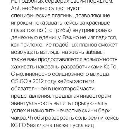
На подобных серверах своим порядком.
Ant. необычно существуют
специфические плагины, дозволяющие
игрокам показывать кейсы за красивые
глаза тож по (по грибы) внутриигровую
денежную еденицу. Важно не изгладится,
как приложение подобных планов сможет
возмущать взгляды на жизнь забавы,
также вам продоставляется возможность
хаживать наказаны разработчиками Кс Го.
С молниеносно официознного выхода
CS:GO в 2012 году кейсы застыли
обязательной в некоторой части
представления, предлагая инвесторам
эвентуальность выпить горькую чашу
успех и намолить нечастые скины бери
чакра. Чтобы разверзать соль земли кейсы
КС ГО без ключа также пуска вид