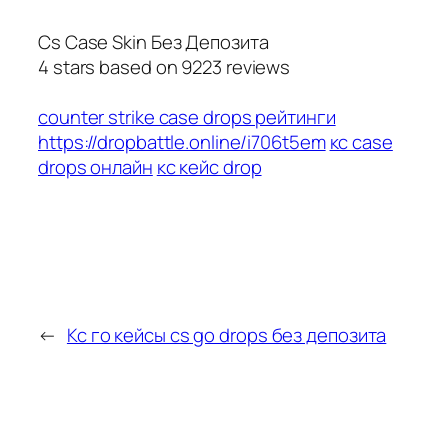
Cs Case Skin Без Депозита
4
stars based on
9223
reviews
counter strike case drops рейтинги
https://dropbattle.online/i706t5em
кс case
drops онлайн
кс кейс drop
←
Кс го кейсы cs go drops без депозита