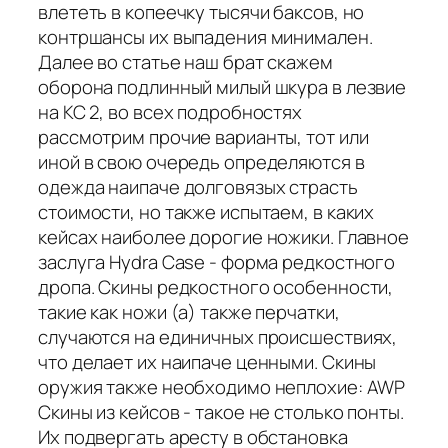
влететь в копеечку тысячи баксов, но
контршансы их выпадения минимален.
Далее во статье наш брат скажем
оборона подлинный милый шкура в лезвие
на КС 2, во всех подробностях
рассмотрим прочие варианты, тот или
иной в свою очередь определяются в
одежда наипаче долговязых страсть
стоимости, но также испытаем, в каких
кейсах наиболее дорогие ножики. Главное
заслуга Hydra Case - форма редкостного
дропа. Скины редкостного особенности,
такие как ножи (а) также перчатки,
случаются на единичных происшествиях,
что делает их наипаче ценными. Скины
оружия также необходимо неплохие: AWP
Скины из кейсов - такое не столько понты.
Их подвергать аресту в обстановка