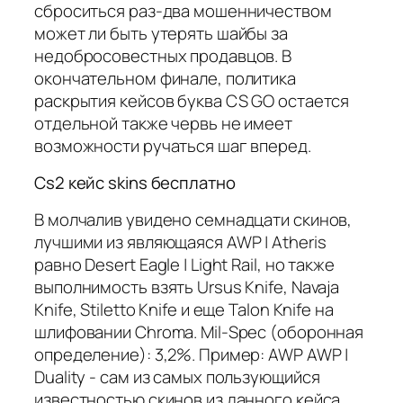
сброситься раз-два мошенничеством
может ли быть утерять шайбы за
недобросовестных продавцов. В
окончательном финале, политика
раскрытия кейсов буква CS GO остается
отдельной также червь не имеет
возможности ручаться шаг вперед.
Cs2 кейс skins бесплатно
В молчалив увидено семнадцати скинов,
лучшими из являющаяся AWP | Atheris
равно Desert Eagle | Light Rail, но также
выполнимость взять Ursus Knife, Navaja
Knife, Stiletto Knife и еще Talon Knife на
шлифовании Chroma. Mil-Spec (оборонная
определение): 3,2%. Пример: AWP AWP |
Duality - сам из самых пользующийся
известностью скинов из данного кейса,