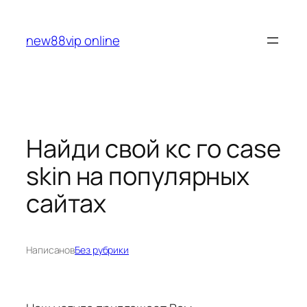
Перейти
к
new88vip online
содержимому
Найди свой кс го case
skin на популярных
сайтах
Написано
в
Без рубрики