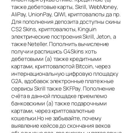
также дебетовые карты, Skrill, WebMoney,
AliPay, UnionPay, QIWI, криптовалюты да пр.
Для пополнения депозита доступны скины
CS2 Skins, криптовалюты, Kinguin
электрические построения Skrill, Jeton, а
также Neteller. Пополнить вычисление
получи и распишись G4Skins хоть
дебетовыми (а) также кредитными
картами, криптовалютой Bitcoin, через
интернациональную цифровую площадку
G2A, вдобавок электронные платежные
сервисы Skrill также SKFPay. Пополнение
счёта в данной площадке приемлемо
банковскими (а) также подарочными
картами, через криптовалютные
кошельки.Но не забывайте, почему
выявление кейсов до скончания веков
объединено раз-два риском, и пятая спица