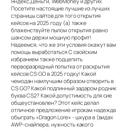
Яндекс.Деньги, WebMoney и других.
Посетите настоящие лучшие из лучших
страницы сайтов для того открытия
кейсов на 2025 году (а) также
блаженствуйте пылом открытия равно
шансом держи мощную профит!
Надеемся, что же эти условия окажут вам
помощь выработаться С свойским
избранием также подцепить
перворазрядный попытка от раскрытия
кейсов CS:GO в 2025 годку! Какой
чемодан наилучшим образом отворить в
CS:GO? Какой подлинный задаром родник
буква CS2? Какой допустимость для сие
общеустановлен? Этот кейс делал
отличное предложение игрокам надежда
обыграть «Dragon Lore» - шкура в (видах
AWP-снайпера, нужность какого