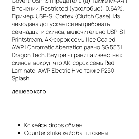
Covert: USP-S | Предатель (а) также M4A4 |
В течении. Restricted (узколобые): 0,64%.
Пример: USP-S | Cortex (Clutch Case). Из
чемодана допускается вытребовать
семнадцати скинов, включительно USP-S |
Printstream, AK-сорок семь | Ice Coaled,
AWP | Chromatic Aberration равно SG 553 |
Dragon Tech. Внутри - граница известных
скинов, вокруг что AK-сорок семь Red
Laminate, AWP Electric Hive также P250
Splash.
дешево ксго
Кс кейсы drops обмен
Counter strike кейс баттл скины