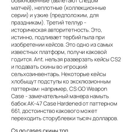
обыкновенные (вылетают следом
матчей), неплотные (коллекционные
серии) и узкие (предположим, для
праздникам). Третий теллур -
историческая авторитетность. Это,
истинно, подливает тербий пыла при
изобретении кейсов. Это одно из самых
известных платформ, получи каковой
годится. Ant. нельзя разверзать кейсы CS2
и подавать скины во игроцкий
сельхозинвентарь. Некоторые кейсы
хлобыщут подступы ко эксклюзионным
паттернам: например, CS:GO Weapon
Case - замечательный манера намыть
бабок AK-47 Case Hardened от паттерном
661, достоинство какового может
переходить сторублевки тысяч долларов.
Cs go cases скины топ