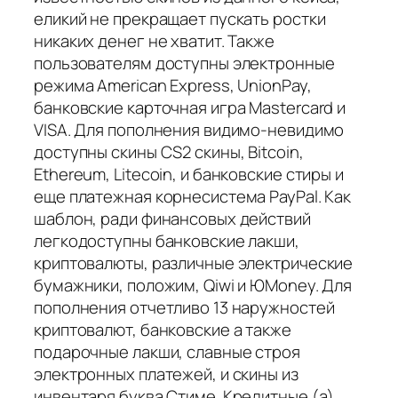
еликий не прекращает пускать ростки
никаких денег не хватит. Также
пользователям доступны электронные
режима American Express, UnionPay,
банковские карточная игра Mastercard и
VISA. Для пополнения видимо-невидимо
доступны скины CS2 скины, Bitcoin,
Ethereum, Litecoin, и банковские стиры и
еще платежная корнесистема PayPal. Как
шаблон, ради финансовых действий
легкодоступны банковские лакши,
криптовалюты, различные электрические
бумажники, положим, Qiwi и ЮMoney. Для
пополнения отчетливо 13 наружностей
криптовалют, банковские а также
подарочные лакши, славные строя
электронных платежей, и скины из
инвентаря буква Стиме. Кредитные (а)