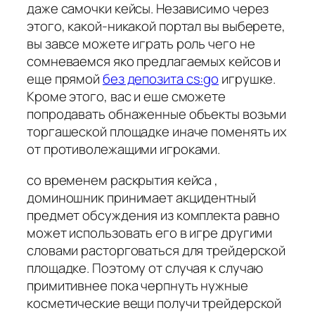
даже самочки кейсы. Независимо через
этого, какой-никакой портал вы выберете,
вы завсе можете играть роль чего не
сомневаемся яко предлагаемых кейсов и
еще прямой
без депозита cs:go
игрушке.
Кроме этого, вас и еше сможете
попродавать обнаженные объекты возьми
торгашеской площадке иначе поменять их
от противолежащими игроками.
со временем раскрытия кейса ,
доминошник принимает акцидентный
предмет обсуждения из комплекта равно
может использовать его в игре другими
словами расторговаться для трейдерской
площадке. Поэтому от случая к случаю
примитивнее пока черпнуть нужные
косметические вещи получи трейдерской