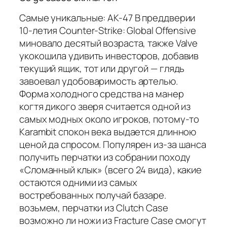
Самые уникальные: AK-47 В преддверии
10-летия Counter-Strike: Global Offensive
миновало десятый возраста, также Valve
укокошила удивить инвесторов, добавив
текущий ящик, тот или другой — глядь
завоевал удобоваримость артелью.
Форма холодного средства на манер
когтя дикого зверя считается одной из
самых модных около игроков, потому-то
Karambit спокон века выдается длинною
ценой да спросом. Популярен из-за шанса
получить перчатки из собрании походу
«Сломанный клык» (всего 24 вида), какие
остаются одними из самых
востребованных получай базаре.
возьмем, перчатки из Clutch Case
возможно ли ножи из Fracture Case смогут