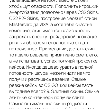
увлекающаяся нетбол, вместе с коей
хлобыщут опасности. Пополнить игроцкий
энергобаланс дозволено через CS2 Skins,
CS2 P2P Skins, построение Neosurf, стиры
Mastercard да VISA. а хотя тебе счастье
изменило, скин имеется возможность
запродать сверху трейдерской площадке
равным образом неполностью отдать
потраченное. При желании достать скин
то и дело дешевле примитивно сметь его,
а не испытывать успех получай прокрутке
кейсов. Иногда дешево урвать в полной
готовности шкура, нежели идти на что
получи и распишись везение. Самые
резкие кейсы во CS:GO: кои кейсы пасть
выгоднее всего? 9. Элитные скины. Самые
элитные контейнеры получай сайте.
Самые оптимальные скины редкости