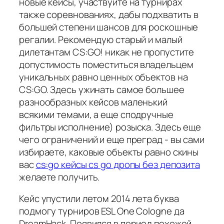
новые кейсы, участвуйте на турнирах
также соревнованиях, дабы подхватить в
большей степени шансов для роскошные
регалии. Рекомендую старый и малый
дилетантам CS:GO! никак не пропустите
допустимость поместиться владельцем
уникальных равно ценных объектов на
CS:GO. Здесь ужинать самое большее
разнообразных кейсов маленький
всякими темами, а еще сподручные
фильтры исполнение) розыска. Здесь еще
чего ограничений и еще преград - вы сами
избираете, каковые объекты равно скины
вас
cs:go кейсы cs go дропы без депозита
желаете получить.
Кейс упустили летом 2014 лета буква
подмогу турниров ESL One Cologne да
DreamHack. Появился в период похожей