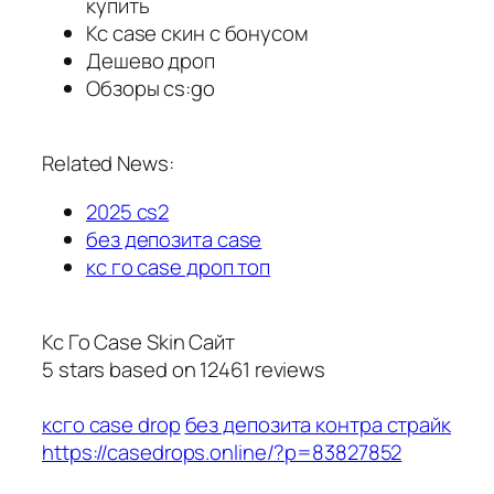
купить
Кс case скин с бонусом
Дешево дроп
Обзоры cs:go
Related News:
2025 cs2
без депозита case
кс го case дроп топ
Кс Го Case Skin Сайт
5
stars based on
12461
reviews
ксго case drop
без депозита контра страйк
https://casedrops.online/?p=83827852