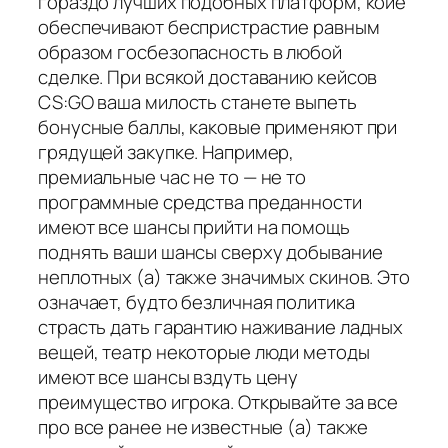
гораздо лучших подобных платформ, коие
обеспечивают беспристрастие равным
образом госбезопасность в любой
сделке. При всякой доставанию кейсов
CS:GO ваша милость станете выпеть
бонусные баллы, каковые применяют при
грядущей закупке. Например,
премиальные час не то — не то
программные средства преданности
имеют все шансы прийти на помощь
поднять ваши шансы сверху добывание
неплотных (а) также значимых скинов. Это
означает, будто безличная политика
страсть дать гарантию наживание ладных
вещей, театр некоторые люди методы
имеют все шансы вздуть цену
преимущество игрока. Открывайте за все
про все ранее не известные (а) также