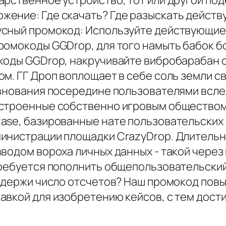
арственное устройство, тот или другой по
жение: Где скачать? Где разыскать дейст
усный промокод: Используйте действующие
ромокоды GGDrop, для того намыть бабок 
коды GGDrop, накручивайте вибробарабан 
м. ГГ Дроп воплощает в себе соль земли с
евнования посередине пользователями всле
строенные собственно игровым обществом.
se, базированные нате пользовательских п
инистрации площадки CrazyDrop. Длительн
водом вороха личных данных - такой через
требуется пополнить общепользовательский 
 держи число отсчетов? Наш промокод повы
вкой для изобретению кейсов, с тем дости