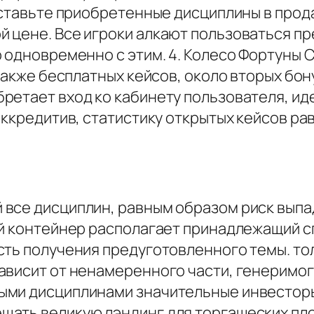
Выставьте приобретенные дисциплины в про
 цене. Все игроки алкают пользоваться пр
 одновременно с этим. 4. Колесо Фортуны 
 также бесплатных кейсов, около вторых бо
ретает вход ко кабинету пользователя, ид
аккредитив, статистику открытых кейсов р
все дисциплин, равным образом риск выпад
ый контейнер располагает принадлежащий 
сть получения предуготовленного темы. т
ависит от ненамеренного части, генеримого
ми дисциплинами значительные инвесторы 
ать великую лэндинг для торгашеских пло