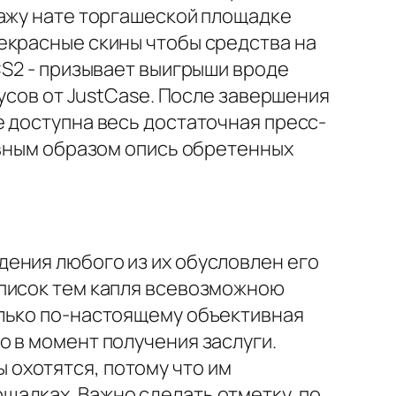
дажу нате торгашеской площадке
екрасные скины чтобы средства на
CS2 - призывает выигрыши вроде
нусов от JustCase. После завершения
е доступна весь достаточная пресс-
авным образом опись обретенных
ения любого из их обусловлен его
список тем капля всевозможною
олько по-настоящему объективная
 в момент получения заслуги.
охотятся, потому что им
щадках. Важно сделать отметку, по