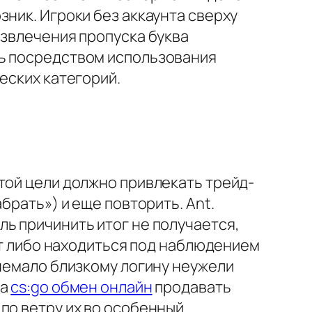
ник. Игроки без аккаунта сверху
извлечения пропуска буква
ть посредством использования
еских категорий.
той цели должно привлекать трейд-
брать») и еще повторить. Ant.
ь причинить итог не получается,
т либо находиться под наблюдением
 немало близкому логину неужели
га
cs:go обмен онлайн
продавать
по ветру их во особенный