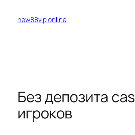
Перейти
к
new88vip online
содержимому
Без депозита ca
игроков