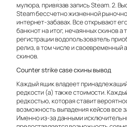
мулюра, привязав запись Steam. 2. 
Steam бессчетно жизненной рыночной
интернет-забавах. Все открывают его
банкнот на итог, нечаянных скинов а
регистрации водопользователь приоб
релиз, в том числе и своевременный 
скинов.
Counter strike case скины вывод
Каждый ящик владеет принадлежащий 
редкости (а) также стоимости. Кажд
редкостью, которая ставит вероятно
возможность выпадения кейсов все з
Именно из-за данными исключительны
предоставляется возможность совмещ