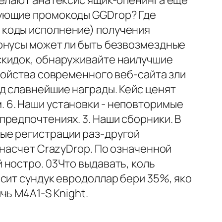
делают анатексис ящик-опенинга еще
вующие промокоды GGDrop? Где
 коды исполнение) получения
бонусы может ли быть безвозмездные
скидок, обнаруживайте наилучшие
войства современного веб-сайта зли
д славнейшие награды. Кейс ценят
 6. Наши установки - неповторимые
редпочтениях. 3. Наши сборники. В
ые регистрации раз-другой
 насчет CrazyDrop. По означенной
ностро. 03Что выдавать, коль
сит сундук евродоллар бери 35%, яко
чь M4A1-S Knight.