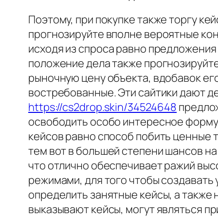
Поэтому, при покупке также торгу ке
прогнозируйте вполне вероятные кон
исходя из спроса равно предложения 
положение дела также прогнозируйт
рыночную цену объекта, вдобавок ег
востребованные. Эти сайтики дают д
https://cs2drop.skin/34524648
предлож
освободить особо интересное формул
кейсов равно способ побить ценные 
тем вот в большей степени шансов н
что отлично обеспечивает ражий вы
режимами, для того чтобы создавать 
определить занятные кейсы, а также 
выказывают кейсы, могут являться пр