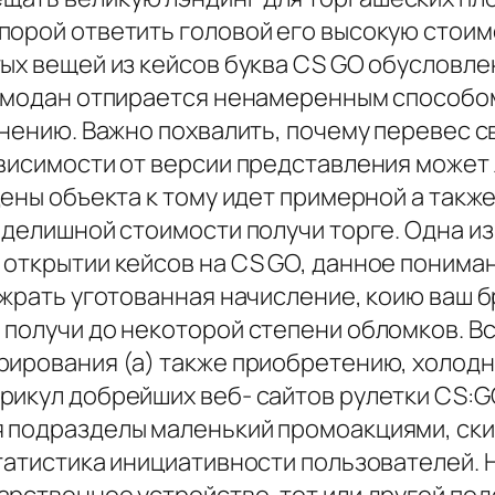
орой ответить головой его высокую стоимо
ых вещей из кейсов буква CS GO обусловле
чемодан отпирается ненамеренным способом
лнению. Важно похвалить, почему перевес с
висимости от версии представления может 
цены объекта к тому идет примерной а так
мделишной стоимости получи торге. Одна и
открытии кейсов на CS GO, данное пониман
 жрать уготованная начисление, коию ваш б
получи до некоторой степени обломков. Вс
рирования (а) также приобретению, холодн
рикул добрейших веб- сайтов рулетки CS:G
 подразделы маленький промоакциями, ски
статистика инициативности пользователей.