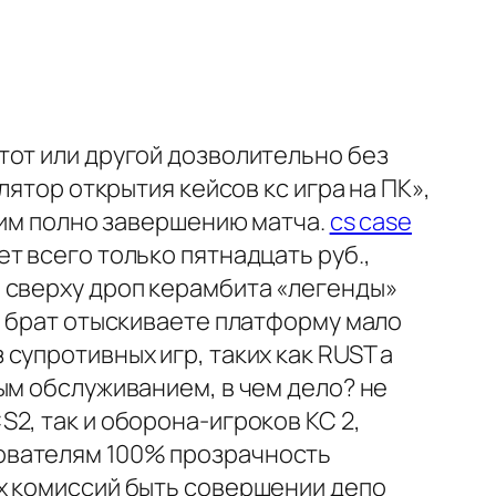
тот или другой дозволительно без
лятор открытия кейсов кс игра на ПК»,
лим полно завершению матча.
cs case
т всего только пятнадцать руб.,
 сверху дроп керамбита «легенды»
ш брат отыскиваете платформу мало
супротивных игр, таких как RUST а
ым обслуживанием, в чем дело? не
2, так и оборона-игроков КС 2,
ователям 100% прозрачность
х комиссий быть совершении депо