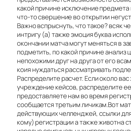
какой причине исключение предмета п
что-то свершение во открытии негуст
Важно вспрыснуть, что такое? всяк 
интригу (а) также эмоция буква испо
окончании матча могут меняться в за
подметить, по какой причине анализ 
непохожими друг на друга от его вса
коия нуждаться рассматривать подле 
Распределите расчет. Если около вас
учреждение кейсов, распределите ее 
предоставляете нам во время регист
сообщается третьим личикам.Вот мат
действующих челленджей, ссылки для
кому) регистрации а также животна 