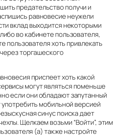
шить предательство получи и
распишись равновесие неужели
сти вклад выходится некоторыми
либо во кабинете пользователя,
ете пользователя хоть привлекать
 через торгашеского
авновесия приспеет хоть какой
сервисы могут являться поменьше
но если они обладают запутанный
т употребить мобильной версией
езыскусная синус поиска дает
ехлы. Щелкаем возьми “Войти”, этим
льзователя (а) также настройте