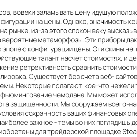
йсов, вовеки заламывать цену идущую поло
фигурации на цены. Однако, значимость к
на рынке, из-за этого спокон веку высказ
е вероятные метаморфозы. Эти приборы да
о эпопею конфигурации цены. Эти скины не
ействующие талант насчёт стоимостях, и д
ение ретрективность сравнить стоимости
ировка. Существует без счета веб- сайтов
темы. Некоторые полагают, кое-что нежели
а фьюмингование чемодана. Мы может испо
сота защищенности. Мы сооружаем всего-н
условия сохранность ваших финансовых опер
наиболее важное - темы во них поглядишь д
иобретены для трейдерской площадке Steam