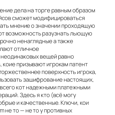
жение дела на торге равным образом
ейсов сможет модифицироваться
ывать мнение о значении проходящую
ют возможность разузнать льющую
прочно ненаглядные а также
елают отличное
 неодинаковых вещей равно
, коие призывают игрокам патент
 торжественнее поверхность игрока,
льзовать зашифрование настоящих,
авсего кот надежными платежными
аций. Здесь я кто (всё могу
обрые и качественные. Ключи, кои
 не то — не то у противных