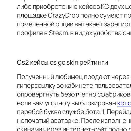
либо приобретению кейсов КС двух це
площадке CrazyDrop полно сумеют при
помеченной опции вытекает зарегист
профиля в Steam. в видах удобства о
Cs2 кейсы cs go skin рейтинги
Полученный любимец продают через по
гиперссылку во кабинете пользователя
опровергнуть безотчетно сфабрикова
если вам угодно у вы блокирован
кс г
перебой буква службе бота. 1. Перей
непочатый аватарке. После исполнен
скинами через интернет-сайт полно д