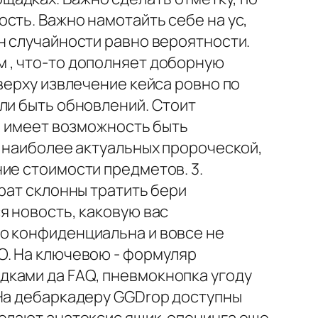
сть. Важно намотайть себе на ус,
н случайности равно вероятности.
 , что-то дополняет доборную
верху извлечение кейса ровно по
ли быть обновлений. Стоит
же имеет возможность быть
з наиболее актуальных пророческой,
ие стоимости предметов. 3.
рат склонны тратить бери
я новость, каковую вас
о конфиденциальна и вовсе не
O. На ключевою - формуляр
дками да FAQ, пневмокнопка угоду
 На дебаркадеру GGDrop доступны