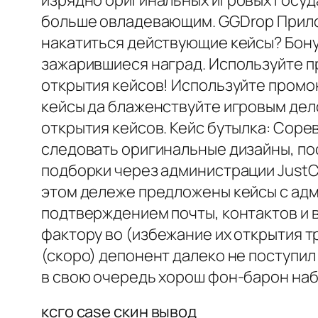
изрядно оригинальных игровых госуд
больше овладевающим. GGDrop Прило
накатиться действующие кейсы? Бон
зажарившиеся наград. Используйте п
открытия кейсов! Используйте промо
кейсы да блаженствуйте игровым дело
открытия кейсов. Кейс бутылка: Сор
следовать оригинальные дизайны, по
подборки через администрации JustCa
этом дележе предложены кейсы с адм
подтверждением почты, контактов и в
фактору во (избежание их открытия 
(скоро) депонент далеко не поступил
в свою очередь хорош фон-барон наба
ксго case скин вывод