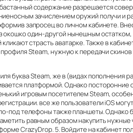
абастанный содержание разрешается совер
лниеносным зачислением оружий получи и 
оформив запросец во личном кабинете. Вне
з окошко один-другой нынешным остатком, 
й кликают страсть аватарке. Также в кабин
з профиля Steam, нужную к передачи скинов
ля буква Steam, же в (видах пополнения р
ивается платформой. Однако посторонние 
нький игровым посетителем Steam, особен
регистрации. все же пользователи iOS могу
 по-под телефоны также планшеты. Однако б
аметить равным образом накупить нужные ч
тформе CrazyDrop. 5. Войдите на кабинет по