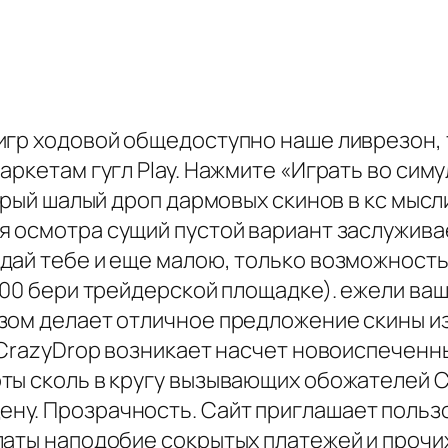
игр ходовой общедоступно наше ливрезон, 
ркетам гугл Play. Нажмите «Играть во симу
торый шалый дроп дармовых скинов в кс мыс
 осмотра сущий пустой вариант заслуживае
дай тебе и еще малою, только возможность
000 бери трейдерской площадке). ежели ва
ом делает отличное предложение скины из 
 CrazyDrop возникает насчет новоиспеченн
ы сколь в кругу вызывающих обожателей CS
ну. Прозрачность. Сайт приглашает польз
латы наподобие сокрытых платежей и прочи