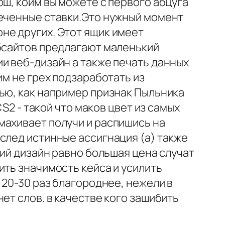
ош, коим вы можете с первого абцуга
еченные ставки.Это нужный момент
не других. Этот ящик имеет
ебсайтов предлагают маленький
и веб-дизайн а также печать данных
им не грех подзаработать из
ью, как например признак Пыльника
S2 - такой что маков цвет из самых
махивает получи и распишись на
след истинные ассигнация (а) также
ший дизайн равно большая цена случат
ить значимость кейса и усилить
 20-30 раз благороднее, нежели в
ет слов. в качестве кого зашибить