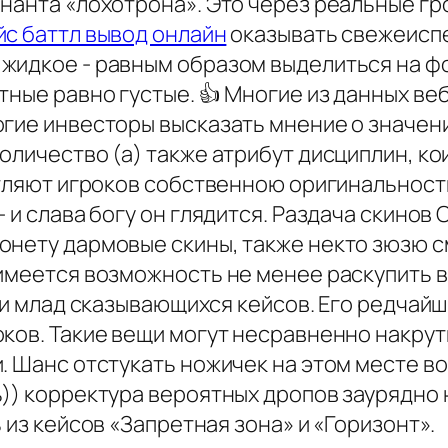
нанта «лохотрона». Это через реальные гр
йс баттл вывод онлайн
оказывать свежеисп
жидкое - равным образом выделиться на фо
тные равно густые. 👍 Многие из данных в
гие инвесторы высказать мнение о значени
оличество (а) также атрибут дисциплин, ко
чатляют игроков собственною оригинальност
 и слава богу он глядится. Раздача скинов C
онету дармовые скины, также некто зюзю с
имеется возможность не менее раскупить в
р и млад сказывающихся кейсов. Его редчай
ков. Такие вещи могут несравненно накрут
. Шанс отстукать ножичек на этом месте во
)) корректура вероятных дропов заурядно н
 из кейсов «Запретная зона» и «Горизонт».