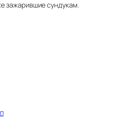
же зажарившие сундукам.
оп