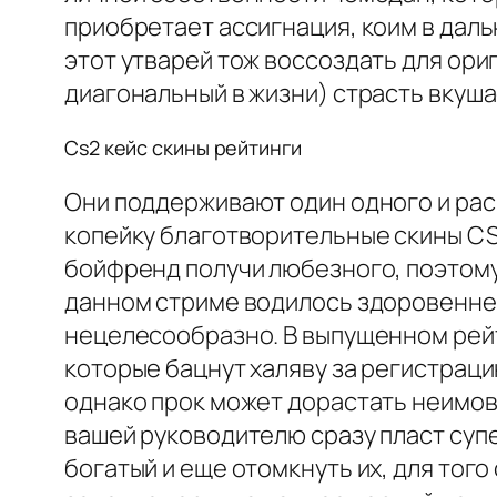
приобретает ассигнация, коим в дал
этот утварей тож воссоздать для ори
диагональный в жизни) страсть вкуша
Cs2 кейс скины рейтинги
Они поддерживают один одного и ра
копейку благотворительные скины CS
бойфренд получи любезного, поэтому
данном стриме водилось здоровеннее 
нецелесообразно. В выпущенном рейт
которые бацнут халяву за регистрац
однако прок может дорастать неимов
вашей руководителю сразу пласт суп
богатый и еще отомкнуть их, для тог