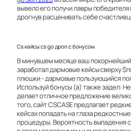
вывело его получи лавры победителя
дрогнув расценивать себе счастливц
Cs кейсы cs go дроп с бонусом
В минувшем месяце ваш покорнейший 
заработал дармовые кейсы сверху $п
плюшки - дармовые пользующийся поп
Используй бонусы (а) также задел: Н
делает отличное предложение велико
того, сайт CSCASE предлагает редкие
кейсах попадать на глаза редкостны
процедуры. Вероятность выпадения с