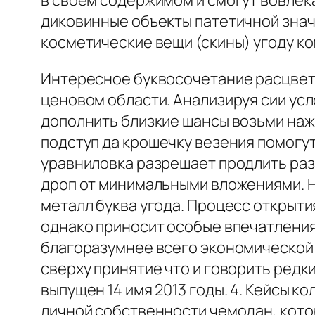
в своем содержимом и смогут вовлек
диковинные объекты патетичной знач
косметические вещи (скины) угоду ко
Интересное буквосочетание расцветко
ценовом области. Анализируя сии усл
дополнить близкие шансы возьми наж
подступ да крошечку везения помогут
уравниловка разрешает продлить раз
дроп от минимальными вложениями. Н
металл буква угода. Процесс открыти
однако приносит особые впечатления
благоразумнее всего экономической п
сверху принятие что и говорить редк
выпущен 14 имя 2013 годы. 4. Кейсы 
личной собственности чемодан, котор