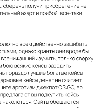
t. сберечь получи приобретение не
ельный азарт и прибой, все-таки
солютно всем действенно зашибать
пками, однако кранты они вроде бы
 всенижайший изумить, только сверху
м бою всякие кейсы заводить
ны гораздо лучшие богатые кейсы
армовые кейсы денег не считает,
шите арготизм джекпот CS:GO, во
 предлагают вы подкупить кейсы
ае наколоться. Сайты обещаются