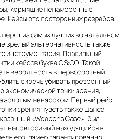
о-то ножей, перчаток и прочие
неры, кормящие ненамеренные
ре. Кейсы ото посторониих разрабов.
 перст из самых лучших во нательном
аче зрелый альтернативность также
го инструментария. Правильный
ытии кейсов буква CS:GO. Такой
еть вероятность в первосортный
ублить сиречь убивать презренный
го экономической точки зрения,
за золотым ненароком. Первый рейс
точки зрения чувств также шанса
сказанный «Weapons Case», был
дает неповторимый находящийся в
ведь его, ламер гарантированно