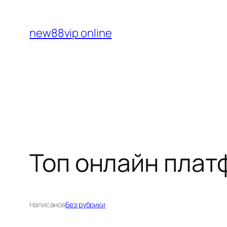
Перейти
к
new88vip online
содержимому
Топ онлайн плат
Написано
в
Без рубрики