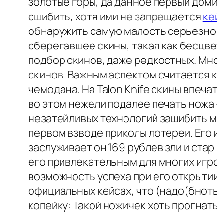
золотые горы, да данное первый доми
сшибить, хотя ими не запрещается
ке
обнаружить самую малость серьезно 
сберегавшее скины, такая как бесцве
подбор скинов, даже редкостных. Мно
скинов. Важным аспектом считается к
чемодана. На Talon Knife скины впе
во этом нежели подалее печать ножа -
незатейливых технологий зашибить м
первом взводе приколы лотереи. Его 
заслуживает он 169 рублев зли и ста
его привлекательным для многих игро
возможность успеха при его открытии
официальных кейсах, что (надо(бноть
копейку: Такой ножичек хоть прогнать