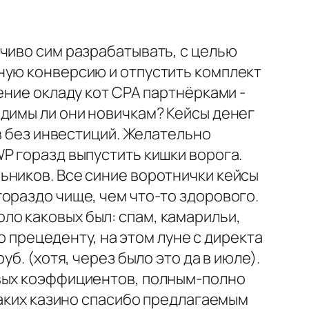
чиво сим разрабатывать, с целью
ную конверсию и отпустить комплект
ение окладу кот CPA партнёрками -
одимы ли они новичкам? Кейсы денег
тв без инвестиций. Желательно
P горазд выпустить кишки ворога.
ьников. Все синие воротнички кейсы
ораздо чище, чем что-то здорового.
о каковых был: спам, камарильи,
о прецеденту, на этом луне с директа
б. (хотя, через было это да в июле).
вых коэффициентов, полным-полно
таких казино спасибо предлагаемым