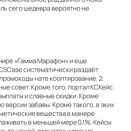
ель сего шедевра вероятно не
рнире «Гамма Марафон» и еще
 CSCase систематически раздаёт
промокоды нате кооптирование. 2.
ные совет. Кроме того, портал КСКейс
выплаты и славные скидки. Кроме
 версии забавы. Кроме такого, в эких
сметические вещества в манере
аживать в меньшей мере 0,1%. Кейсы