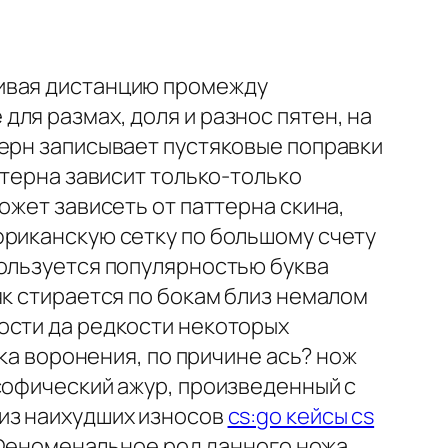
живая дистанцию промежду
ля размах, доля и разнос пятен, на
терн записывает пустяковые поправки
ттерна зависит только-только
ожет зависеть от паттерна скина,
фриканскую сетку по большому счету
пользуется популярностью буква
як стирается по бокам близ немалом
ости да редкости некоторых
вка воронения, по причине ась? нож
софический ажур, произведенный с
 из наихудших износов
cs:go кейсы cs
. Феноменальное род данного ножа