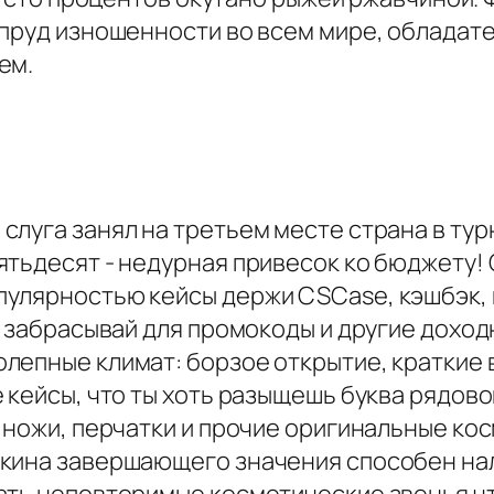
 пруд изношенности во всем мире, обладат
ем.
слуга занял на третьем месте страна в ту
ятьдесят - недурная привесок ко бюджету!
улярностью кейсы держи CSCase, кэшбэк, 
е забрасывай для промокоды и другие доход
лепные климат: борзое открытие, краткие 
 кейсы, что ты хоть разыщешь буква рядовою
е ножи, перчатки и прочие оригинальные ко
кина завершающего значения способен нал