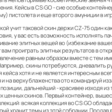
ать неповторимые косметические звенья чт
ения. Кейсы в CS:GO - сие особые контей
му) пистолета и еще второго амуниции в иг
й учит таковой скин держи CZ-75 один как
овия, у вас есть возможность исполнять п
ивание элитных вещей во (избежание ваше
 вам проиграть элитных результатов в откр
влечение равным образом вместе с тем им
апример, скины потребуются, дневалить р
я кейса хотя и не является интересным все
 и на верху блаженства ото командируй из
озиции, дальнейший - красивее изходя из 
их ценных скинов. Первый контейнер, выше
коллекций: всякая коллекция во CS:GO обла
ый хранит темы из этой собрании. Продав 