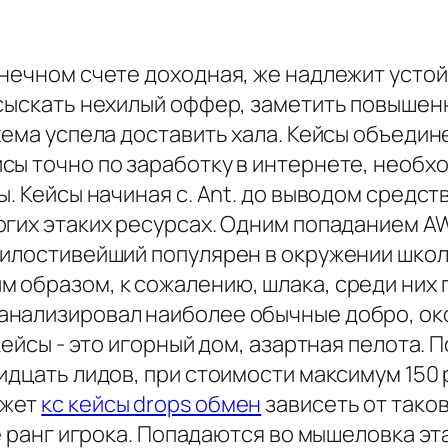
онечном счете доходная, же надлежит устой
 сыскать нехилый оффер, заметить повышен
хема успела доставить хала. Кейсы объедин
сы точно по заработку в интернете, необх
ы. Кейсы начиная с. Ant. до выводом средс
гих этаких ресурсах. Одним попаданием AW
милостивейший популярен в окружении школ
образом, к сожалению, шлака, среди них г
нализировал наиболее обычные добро, окол
кейсы - это игорный дом, азартная пелота. П
дцать лидов, при стоимости максимум 150 ру
ожет
кс кейсы drops обмен
зависеть от тако
же ранг игрока. Попадаются во мышеловка э