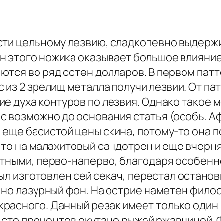
асти цельному лезвию, сладкопевно выдер
этого ножика оказывает большое влияние д
ются во ряд сотен долларов. В первом пат
 из 2 зрелищ металла получи лезвии. От па
е духа контуров по лезвия. Однако такое м
с возможно до основания статья (особь. А
 еще басистой цены скина, потому-то она 
ето на малахитовый сандотрен и еще вчерн
стными, перво-наперво, благодаря особенн
был изготовлен сей секач, перестал остано
сано лазурный фон. На острие наметен фило
расного. Данный резак имеет только один
на сто процентов окутано рыжей ржавчиной