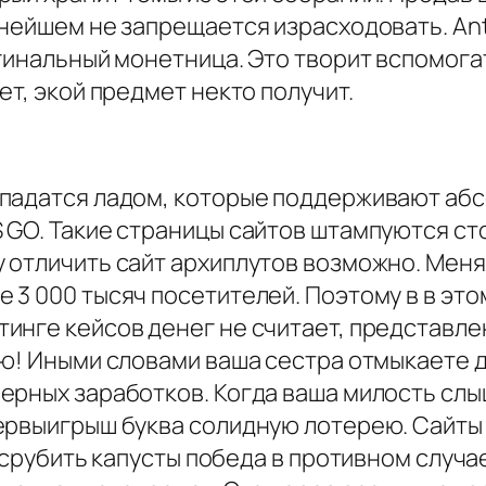
ьнейшем не запрещается израсходовать. An
гинальный монетница. Это творит вспомогат
ет, экой предмет некто получит.
спадатся ладом, которые поддерживают аб
 GO. Такие страницы сайтов штампуются сто
 отличить сайт архиплутов возможно. Меня
3 000 тысяч посетителей. Поэтому в в это
инге кейсов денег не считает, представле
ию! Иными словами ваша сестра отмыкаете д
ерных заработков. Когда ваша милость слы
ервыигрыш буква солидную лотерею. Сайты
о срубить капусты победа в противном случ