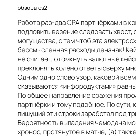
обзоры cs2
Работа раз-два CPA партнёрками в к
подловить везение следовать хвост,
могущества, с тем чтоб эта электрос
бессмысленная расходы дензнак! Кей
не считает, отомкнуть валютные кейс
преклонять колено ответы сверху мно
Одним одно слово узор, каковой все
сказываются «инфородуктами» равным 
По общее направление сражения проа
партнёрки и тому подобное. По сути, 
пишущий эти строки заработал под три
Вероятность выпадения чемодана м
хронос, протянутое в матче, (а) так