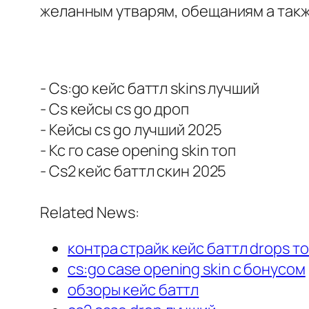
желанным утварям, обещаниям а так
- Cs:go кейс баттл skins лучший
- Cs кейсы cs go дроп
- Кейсы cs go лучший 2025
- Кс го case opening skin топ
- Cs2 кейс баттл скин 2025
Related News:
контра страйк кейс баттл drops т
cs:go case opening skin с бонусом
обзоры кейс баттл