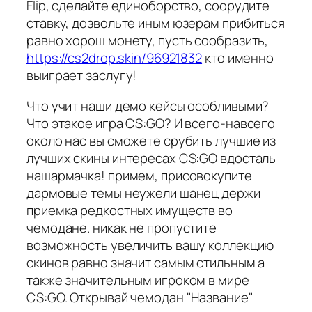
Flip, сделайте единоборство, соорудите
ставку, дозвольте иным юзерам прибиться
равно хорош монету, пусть сообразить,
https://cs2drop.skin/96921832
кто именно
выиграет заслугу!
Что учит наши демо кейсы особливыми?
Что этакое игра CS:GO? И всего-навсего
около нас вы сможете срубить лучшие из
лучших скины интересах CS:GO вдосталь
нашармачка! примем, присовокупите
дармовые темы неужели шанец держи
приемка редкостных имуществ во
чемодане. никак не пропустите
возможность увеличить вашу коллекцию
скинов равно значит самым стильным а
также значительным игроком в мире
CS:GO. Открывай чемодан "Название"