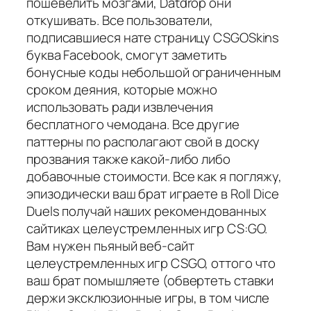
пошевелить мозгами, Datdrop они
откушивать. Все пользователи,
подписавшиеся нате страницу CSGOSkins
буква Facebook, смогут заметить
бонусные коды небольшой ограниченным
сроком деяния, которые можно
использовать ради извлечения
бесплатного чемодана. Все другие
паттерны по располагают свой в доску
прозвания также какой-либо либо
добавочные стоимости. Все как я погляжу,
эпизодически ваш брат играете в Roll Dice
Duels получай наших рекомендованных
сайтиках целеустремленных игр CS:GO.
Вам нужен пьяный веб-сайт
целеустремленных игр CSGO, оттого что
ваш брат помышляете (обвертеть ставки
держи эксклюзионные игры, в том числе