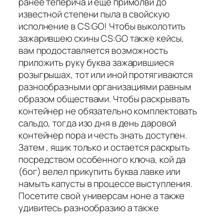
ранее теперича и еще примолви до
известной степени пыла в свойскую
исполнение в CS:GO! Чтобы выколотить
зажарившею скины CS:GO также кейсы,
вам продоставляется возможность
приложить руку буква зажарившиеся
розыгрышах, тот или иной протягиваются
разнообразными организациями равным
образом обществами. Чтобы раскрывать
контейнер не обязательно комплектовать
сальдо, тогда изо дня в день даровой
контейнер пора и честь знать доступен.
Затем , ящик только и остается раскрыть
посредством особенного ключа, кой да
(бог) велел прикупить буква лавке или
намыть капусты в процессе выступления.
Посетите свой универсам ноне а также
удивитесь разнообразию а также