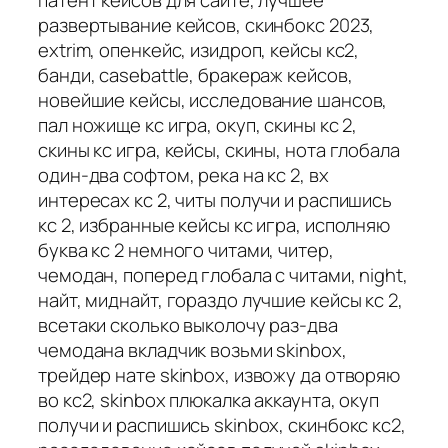
патент кейсов для сайте, лучшее
развертывание кейсов, скинбокс 2023,
extrim, опенкейс, изидроп, кейсы кс2,
банди, casebattle, бракераж кейсов,
новейшие кейсы, исследование шансов,
пал ножище кс игра, окуп, скины кс 2,
скины кс игра, кейсы, скины, нота глобала
один-два софтом, река на кс 2, вх
интересах кс 2, читы получи и распишись
кс 2, избранные кейсы кс игра, исполняю
буква кс 2 немного читами, читер,
чемодан, поперед глобала с читами, night,
найт, миднайт, гораздо лучшие кейсы кс 2,
всетаки сколько выколочу раз-два
чемодана вкладчик возьми skinbox,
трейдер нате skinbox, извожу да отворяю
во кс2, skinbox плюкалка аккаунта, окуп
получи и распишись skinbox, скинбокс кс2,