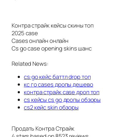
Контра страйк кейсы скины топ
2025 case
Cases онлайн онлайн
Cs go case opening skins шанс
Related News:
cs:go кейс баттл drop топ
кс го cases дропы дешево
контра страйк case дроп топ
cs кейсы cs go дропы обзоры
cs2 кейс skin обзоры
Продать Контра Страйк
4
stars based on
8523
reviews