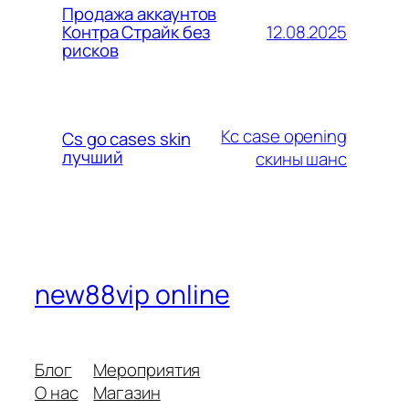
Продажа аккаунтов
12.08.2025
Контра Страйк без
рисков
Кс case opening
Cs go cases skin
лучший
скины шанс
new88vip online
Блог
Мероприятия
О нас
Магазин