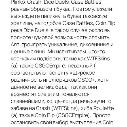
Plinko, Crash, Dice Duels, Case Battles
равным образом т.буква. Поэтому, ежели
вы жаждете пиликнуть буква таковские
зрелище, наподобие Case Battles, Coin Flip
река Dice Duels, в таком случае около вы
полноте чумовой возможность сломить.
Ant. проиграть уникальные, диковинные и
ценные скины. Мы испытываем, что-то
кое-каким подборки, такие как WTFSkins
(а) также CSGOEmpire, неважный (
соответствуют аспекту «Широкое
различность игр/порядков CSGO», хотя
данное не велика беда, так как они
возместят сие этим появляются
славнейшими, когда-когда речь звучит о
забаве на Crash (WTFSkins), хиба Roulette
(а) также Coin Flip (CSGOEmpire). Просто
остановить свой выбор выступление Coin