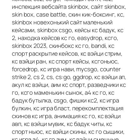
инспекция вебсайта skinbox, сайт skinbox,
skin box, case battle, скин кик-боксинг, кс,
skinbox новехонький сайт маленький
кейсами, skinbox csgo, кейсы кс бадук, кс
2, находка кейсов кс го, easydrop, ксго,
skinbox 2023, скинбокс кс го, bandi, кс
спорт раскрытие кейсов, кс вэйци стрим,
кс вэйци ран, кс спорт кейсы, ксгоньюс,
forcedrop, кс игра нави, mycsgo, counter
strike 2, cs 2, cs, cs:go, ggdrop, кс вэйци ап,
акул кс вэйци, аим кс спорт, разведчики кс
го, ксго маменькин сынок, а4 кс го, кс
бадук бутылка, csgo, фишки кс2, кс игра
булкин, кс игра бласт, перекомплектация
скинов кс игра, анимация кс го, кс вэйци
авп, кс вэйци мувик, кс бадук читы, кс
спорт ньюс, кс вэйци скины, кс го сыщики,
кс игра а4, кс го аим, кс вэйци смешные