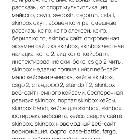
рассказы, кс спорт мультипликация,
майксго, свуш, swoosh, csgorun, csfail,
skinbox окуп, абовен кс игра, смешные
рассказы кс го, кс го алексей, кс:го,
берилл кс го, skinbox сайт, откровенная
экзамен сайтика skinbox, skinbox честная
наладка, кс го 2, аид кс го, кейсбатл,
инспектирование скинбокс, cs go 2, читы,
skinbox недавно появившийся веб-сайт
мало кейсами выверка, кейсы skinbox,
csgo 2, стандофф 2, standoff 2, skinbox
веб-сайт немного кейсами, беспорочная
ревизия skinbox, портал skinbox кейсы,
skinbox bandi, кейсы для skinbox, skinbox
юстировка вебсайта, кейсы сверху сайте
skinbox, skinbox новомодный веб-сайт
верификация, фарго, case-battle, fargo,