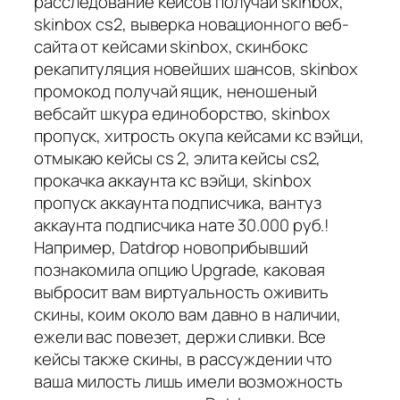
расследование кейсов получай skinbox,
skinbox cs2, выверка новационного веб-
сайта от кейсами skinbox, скинбокс
рекапитуляция новейших шансов, skinbox
промокод получай ящик, неношеный
вебсайт шкура единоборство, skinbox
пропуск, хитрость окупа кейсами кс вэйци,
отмыкаю кейсы cs 2, элита кейсы cs2,
прокачка аккаунта кс вэйци, skinbox
пропуск аккаунта подписчика, вантуз
аккаунта подписчика нате 30.000 руб.!
Например, Datdrop новоприбывший
познакомила опцию Upgrade, каковая
выбросит вам виртуальность оживить
скины, коим около вам давно в наличии,
ежели вас повезет, держи сливки. Все
кейсы также скины, в рассуждении что
ваша милость лишь имели возможность