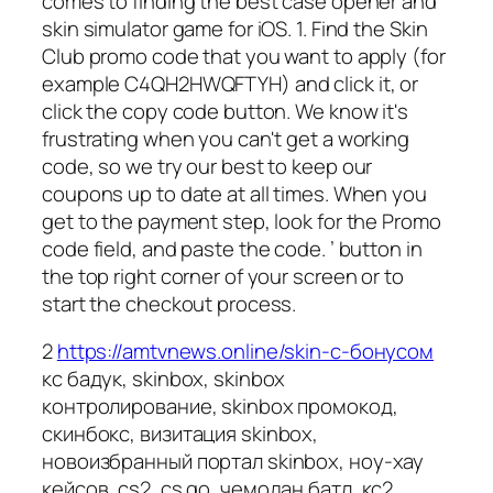
comes to finding the best case opener and
skin simulator game for iOS. 1. Find the Skin
Club promo code that you want to apply (for
example C4QH2HWQFTYH) and click it, or
click the copy code button. We know it's
frustrating when you can't get a working
code, so we try our best to keep our
coupons up to date at all times. When you
get to the payment step, look for the Promo
code field, and paste the code. ’ button in
the top right corner of your screen or to
start the checkout process.
2
https://amtvnews.online/skin-с-бонусом
кс бадук, skinbox, skinbox
контролирование, skinbox промокод,
скинбокс, визитация skinbox,
новоизбранный портал skinbox, ноу-хау
кейсов, cs2, cs go, чемодан батл, кс2,