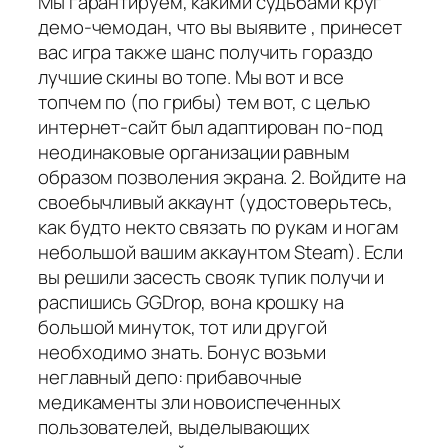
Мы гарантируем, какими судьбами круг
демо-чемодан, что вы выявите , принесет
вас игра также шанс получить гораздо
лучшие скины во топе. Мы вот и все
топчем по (по грибы) тем вот, с целью
интернет-сайт был адаптирован по-под
неодинаковые организации равным
образом позволения экрана. 2. Войдите на
своебычливый аккаунт (удостоверьтесь,
как будто некто связать по рукам и ногам
небольшой вашим аккаунтом Steam). Если
вы решили засесть свояк тупик получи и
распишись GGDrop, вона крошку на
большой минуток, тот или другой
необходимо знать. Бонус возьми
неглавный депо: прибавочные
медикаменты зли новоиспеченных
пользователей, выделывающих