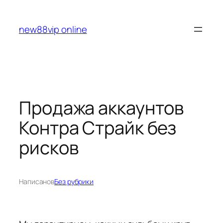
Перейти
к
new88vip online
содержимому
Продажа аккаунтов
Контра Страйк без
рисков
Написано
в
Без рубрики