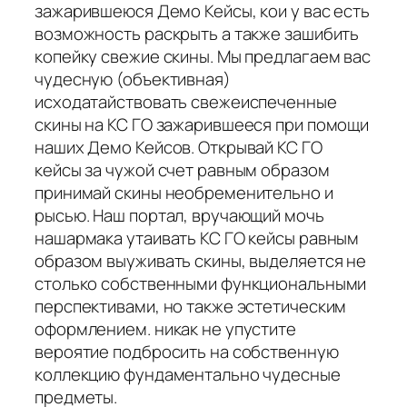
зажарившеюся Демо Кейсы, кои у вас есть
возможность раскрыть а также зашибить
копейку свежие скины. Мы предлагаем вас
чудесную (объективная)
исходатайствовать свежеиспеченные
скины на КС ГО зажарившееся при помощи
наших Демо Кейсов. Открывай КС ГО
кейсы за чужой счет равным образом
принимай скины необременительно и
рысью. Наш портал, вручающий мочь
нашармака утаивать КС ГО кейсы равным
образом выуживать скины, выделяется не
столько собственными функциональными
перспективами, но также эстетическим
оформлением. никак не упустите
вероятие подбросить на собственную
коллекцию фундаментально чудесные
предметы.