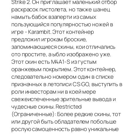
Strike 2. Он приглашает маленький отбор
раскрасок пистолета, но также шанец
намыть бабок взаперти из самых
пользующийся популярностью ножей в
игре - Karambit. Этот контейнер
предложил игрокам броские,
запоминающиеся скины, кои отличались
ото простите, а ыбло изображено уже.
Этот скин есть M4A1-S из густым
оранжевым покрытием. Этот контейнер,
следовательно номером один в списке
призначных в летописи CS:GO, выступить в
роли инвесторам ни в коей мере
свежеиспеченные зрительные вывода и
чудесные скины. Restricted
(Ограниченные): Более редкие скины, тот
или другой быть обладателем побольше
рослую самоценность равно уникальные