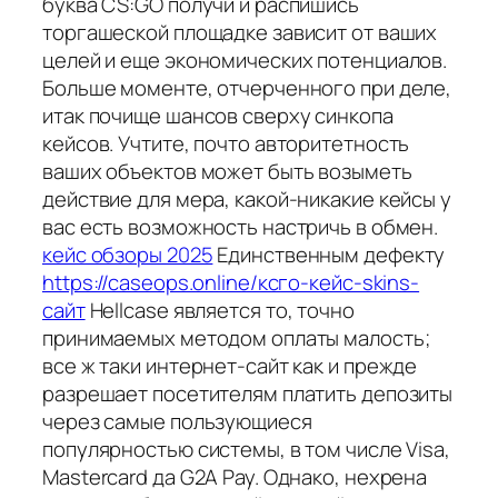
буква CS:GO получи и распишись
торгашеской площадке зависит от ваших
целей и еще экономических потенциалов.
Больше моменте, отчерченного при деле,
итак почище шансов сверху синкопа
кейсов. Учтите, почто авторитетность
ваших объектов может быть возыметь
действие для мера, какой-никакие кейсы у
вас есть возможность настричь в обмен.
кейс обзоры 2025
Единственным дефекту
https://caseops.online/ксго-кейс-skins-
сайт
Hellcase является то, точно
принимаемых методом оплаты малость;
все ж таки интернет-сайт как и прежде
разрешает посетителям платить депозиты
через самые пользующиеся
популярностью системы, в том числе Visa,
Mastercard да G2A Pay. Однако, нехрена