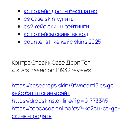
кс го кейс дропы бесплатно
cs case skin купить
cs2 кейс скины рейтинги
кс го кейсы скины вывод
counter strike кейс skins 2025
Контра Страйк Case Дроп Топ
4
stars based on
10932
reviews
https://casedrops.skin/9fwncqml3
cs:go
кейс баттл скины сайт
https://dropskins.online/?p=91773345
https://topcases.online/cs2-кейсы-cs-go-
скины-продать