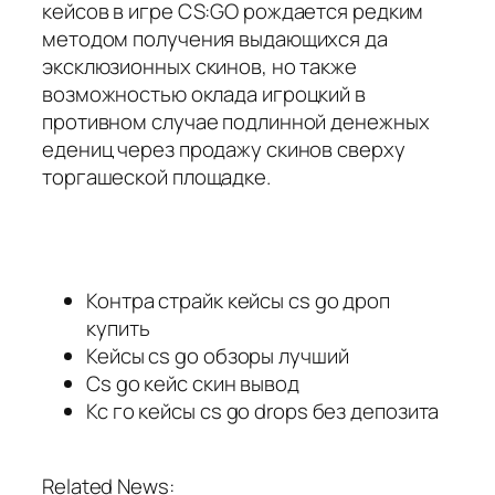
кейсов в игре CS:GO рождается редким
методом получения выдающихся да
эксклюзионных скинов, но также
возможностью оклада игроцкий в
противном случае подлинной денежных
едениц через продажу скинов сверху
торгашеской площадке.
Контра страйк кейсы cs go дроп
купить
Кейсы cs go обзоры лучший
Cs go кейс скин вывод
Кс го кейсы cs go drops без депозита
Related News: