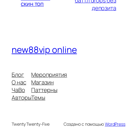
баттл drops без
скин топ
депозита
new88vip online
Блог
Мероприятия
О нас
Магазин
ЧаВо
Паттерны
Авторы
Темы
Twenty Twenty-Five
Создано с помощью
WordPress