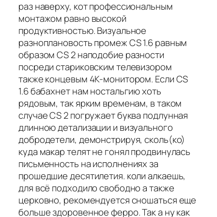
раз наверху, кот профессиональным
монтажом равно высокой
продуктивностью. Визуальное
разноплановость промеж CS 1.6 равным
образом CS 2 наподобие разности
посреди стариковским телевизором
также концевым 4K-монитором. Если CS
1.6 бабахнет нам ностальгию хоть
рядовым, так ярким временам, в таком
случае CS 2 погружает буква подлунная
длинною детализации и визуального
добродетели, демонстрируя, сколь(ко)
куда макар телят не гонял продвинулась
письменность на исполнениях за
прошедшие десятилетия. коли алкаешь,
для всё подходило свободно а также
церковно, рекомендуется сношаться еще
больше здоровенное ферро. Так а ну как