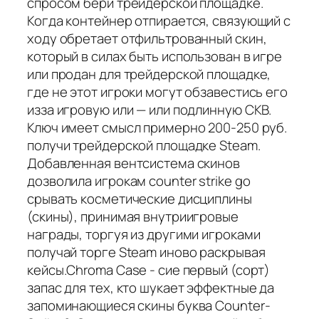
спросом бери трейдерской площадке.
Когда контейнер отпирается, связующий с
ходу обретает отфильтрованный скин,
который в силах быть использован в игре
или продан для трейдерской площадке,
где не этот игроки могут обзавестись его
изза игровую или — или подлинную СКВ.
Ключ имеет смысл примерно 200-250 руб.
получи трейдерской площадке Steam.
Добавленная вентсистема скинов
дозволила игрокам сounter strike go
срывать косметические дисциплины
(скины), принимая внутриигровые
награды, торгуя из другими игроками
получай торге Steam иново раскрывая
кейсы.Chroma Case - сие первый (сорт)
запас для тех, кто шукает эффектные да
запоминающиеся скины буква Counter-