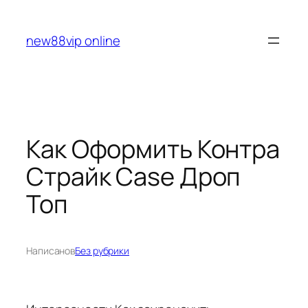
Перейти
к
new88vip online
содержимому
Как Оформить Контра
Страйк Case Дроп
Топ
Написано
в
Без рубрики