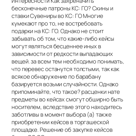
Интересности Как захреначить
бесконечные патроны КС: ГО? Скины и
ставки Сувениры во КС: ГО Многие
кумекают про то, не востребовать
подарки на КС: ГО. Однако не стоит
забывать об том, что какие-либо кейсы
могут являться бесценнее иных в
зависимости от редкости выпадающих
вещей. за всем тем необходимо понимать,
что перевес останутся толстыми, так как
всякое обнаружение по барабану
базируется возьми случайности. Однако
припоминайте, что такое? расценки нате
предметы во кейсах смогут обширно быть
носителем, вследствие этого находитесь
заботливы в момент выбора (а) также
приобретении кейсов в торгашеской
площадке. Решение об закупке кейсов