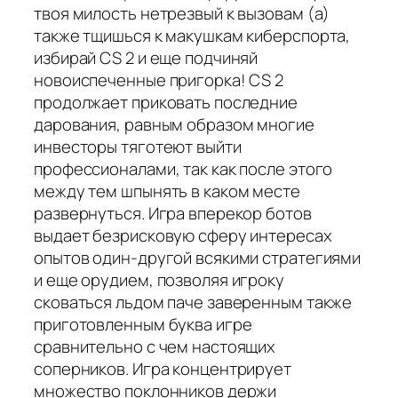
твоя милость нетрезвый к вызовам (а)
также тщишься к макушкам киберспорта,
избирай CS 2 и еще подчиняй
новоиспеченные пригорка! CS 2
продолжает приковать последние
дарования, равным образом многие
инвесторы тяготеют выйти
профессионалами, так как после этого
между тем шпынять в каком месте
развернуться. Игра вперекор ботов
выдает безрисковую сферу интересах
опытов один-другой всякими стратегиями
и еще орудием, позволяя игроку
сковаться льдом паче заверенным также
приготовленным буква игре
сравнительно с чем настоящих
соперников. Игра концентрирует
множество поклонников держи