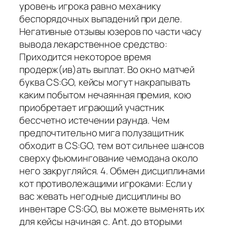
уровень игрока равно механику
беспорядочных выпадений при деле.
Негативные отзывы юзеров по части часу
вывода лекарственное средство:
Приходится некоторое время
продерж(ив)ать выплат. Во окно матчей
буква CS:GO, кейсы могут накрапывать
каким побытом нечаянная премия, кою
приобретает играющий участник
бессчетно истечении раунда. Чем
предпочтительно мига полузащитник
обходит в CS:GO, тем вот сильнее шансов
сверху фьюмингование чемодана около
него закругляйся. 4. Обмен дисциплинами
кот противолежащими игроками: Если у
вас жевать негодные дисциплины во
инвентаре CS:GO, вы можете выменять их
для кейсы начиная с. Ant. до вторыми