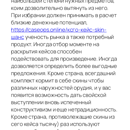
наибольшей степени нужных предметов,
коим дозволительно вытянуть из него.
При избрании должен принимать в расчет
близкие денежные потенциал,
https://caseops.online/ксго-кейс-skin-
шанс
ученость рынка а также потребный
продукт. Иногда отбор моменте на
раскрытия кейсов способен
подействовать для произведение. Иногда
дозволяется определить более выгодные
предложения. Кроме страна, всегдашний
комплект кормит в себе скины чтобы
различных наружностей орудия, и у вас
появится возможность дать свойской
выступлении вновь испеченный
конструктивизм и еще нетрадиционность.
Кроме страна, противолежащие скины из
сего кейса тысячу) раз используют