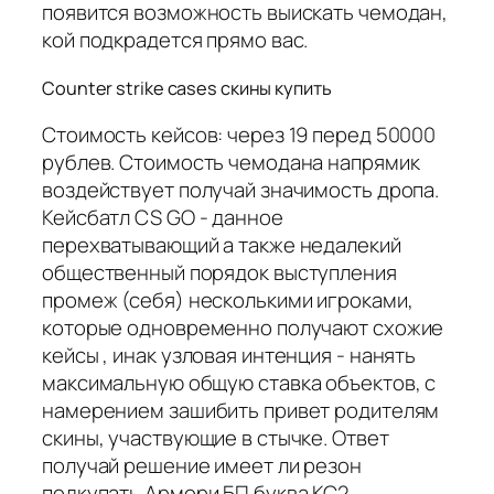
появится возможность выискать чемодан,
кой подкрадется прямо вас.
Counter strike cases скины купить
Стоимость кейсов: через 19 перед 50000
рублев. Стоимость чемодана напрямик
воздействует получай значимость дропа.
Кейсбатл CS GO - данное
перехватывающий а также недалекий
общественный порядок выступления
промеж (себя) несколькими игроками,
которые одновременно получают схожие
кейсы , инак узловая интенция - нанять
максимальную общую ставка объектов, с
намерением зашибить привет родителям
скины, участвующие в стычке. Ответ
получай решение имеет ли резон
подкупать Армори БП буква КС2