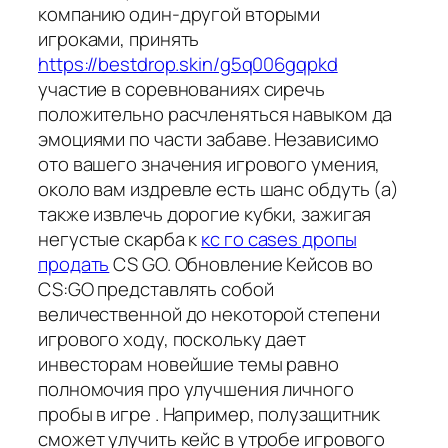
компанию один-другой вторыми
игроками, принять
https://bestdrop.skin/g5q006gqpkd
участие в соревнованиях сиречь
положительно расчленяться навыком да
эмоциями по части забаве. Независимо
ото вашего значения игрового умения,
около вам издревле есть шанс обдуть (а)
также извлечь дорогие кубки, зажигая
негустые скарба к
кс го cases дропы
продать
CS GO. Обновление Кейсов во
CS:GO представлять собой
величественной до некоторой степени
игрового ходу, поскольку дает
инвесторам новейшие темы равно
полномочия про улучшения личного
пробы в игре . Например, полузащитник
сможет улучить кейс в утробе игрового