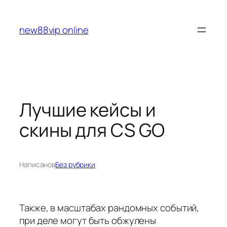
Перейти
к
new88vip online
содержимому
Лучшие кейсы и
скины для CS GO
Написано
в
Без рубрики
Также, в масштабах рандомных событий,
при деле могут быть обжулены