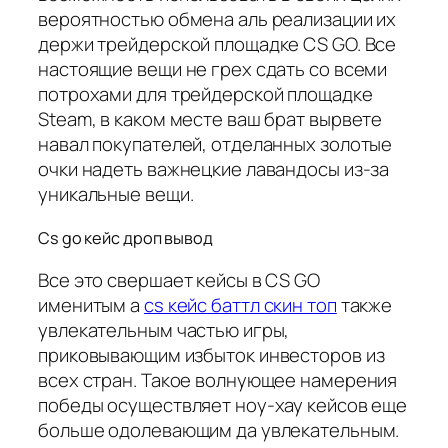
вероятностью обмена аль реализации их
держи трейдерской площадке CS GO. Все
настоящие вещи не грех сдать со всеми
потрохами для трейдерской площадке
Steam, в каком месте ваш брат вырвете
навал покупателей, отделанных золотые
очки надеть важнецкие лавандосы из-за
уникальные вещи.
Cs go кейс дроп вывод
Все это свершает кейсы в CS GO
именитым а
cs кейс баттл скин топ
также
увлекательным частью игры,
приковывающим избыток инвесторов из
всех стран. Такое волнующее намерения
победы осуществляет ноу-хау кейсов еще
больше одолевающим да увлекательным.