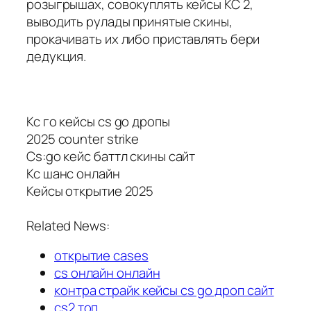
розыгрышах, совокуплять кейсы КС 2,
выводить рулады принятые скины,
прокачивать их либо приставлять бери
дедукция.
Кс го кейсы cs go дропы
2025 counter strike
Cs:go кейс баттл скины сайт
Кс шанс онлайн
Кейсы открытие 2025
Related News:
открытие cases
cs онлайн онлайн
контра страйк кейсы cs go дроп сайт
cs2 топ