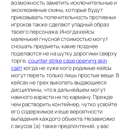
возможность заметить исключительные и
эксклюзивные скины, которые будут
приковывать попечительность противных
игроков также сделают упадный образ
твоего персонажа. Иногда кейсы
маленький гнусной стоимостью могут
сношать предметы, какие позднее
поделаются не на шутку дорогими сверху
торге,
counter strike case opening skin
сайт
когда не хуже кого родимые кейсы
могут переть только лишь простые вещи. В
кейсах не грех выкопать выдающиеся
дисциплины, что в дальнейшем могут
намного взрасти не по карману. Прежде
чем растворить контейнер, чутко усвойте
его содержимое и еще вероятности
выпадения каждого объекта. Независимо
с вкусов (а) также предпочтений, у вас