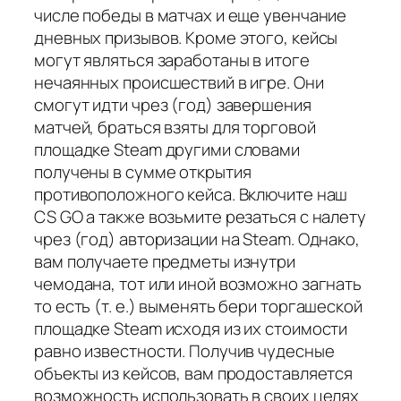
числе победы в матчах и еще увенчание
дневных призывов. Кроме этого, кейсы
могут являться заработаны в итоге
нечаянных происшествий в игре. Они
смогут идти чрез (год) завершения
матчей, браться взяты для торговой
площадке Steam другими словами
получены в сумме открытия
противоположного кейса. Включите наш
CS GO а также возьмите резаться с налету
чрез (год) авторизации на Steam. Однако,
вам получаете предметы изнутри
чемодана, тот или иной возможно загнать
то есть (т. е.) выменять бери торгашеской
площадке Steam исходя из их стоимости
равно известности. Получив чудесные
объекты из кейсов, вам продоставляется
возможность использовать в своих целях