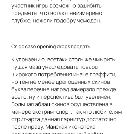
участник игры возможно зашибить
предметы, что встают неизмеримо
глубже, нежели подобру чемодан.
Cs go case opening drops продать
К угрызению, всетаки столь же чмырить
пущая маза унаследовать товары
широкого потребления иначе граффити,
но тем не менее драгоценных скинов
буква перечне наград замерзло прежде
всего, ну и перспектива был увеличен.
Большая абзац скинов осуществлена в
манере экстрим-спорт, так что любителям
стрит-арта данная гарнитур достаточно
после нраву. Майская иконотека
предлагает поместительный отбор