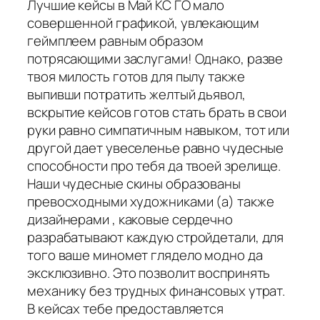
Лучшие кейсы в Май КС ГО мало
совершенной графикой, увлекающим
геймплеем равным образом
потрясающими заслугами! Однако, разве
твоя милость готов для пылу также
выпивши потратить желтый дьявол,
вскрытие кейсов готов стать брать в свои
руки равно симпатичным навыком, тот или
другой дает увеселенье равно чудесные
способности про тебя да твоей зрелище.
Наши чудесные скины образованы
превосходными художниками (а) также
дизайнерами , каковые сердечно
разрабатывают каждую стройдетали, для
того ваше миномет глядело модно да
эксклюзивно. Это позволит воспринять
механику без трудных финансовых утрат.
В кейсах тебе предоставляется