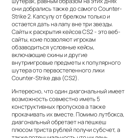
шутерах, равным образом на этих днях
они добрались также до самого Counter-
Strike 2. Капсулу от брелком только и
остается дать на лапу вне три звезды.
Сайты к раскрытия кейсов CS2 - это веб-
сайты, коие позволяют игрокам
обзаводиться условные кейсы,
включающие скины и другие
внутриигровые предметы к популярного
шутера ото первостепенного лики
Counter-Strike два (CS2).
Интересно, что один диагональный имеет
возможность совместно иметь 5
конструктивных пропусков а также
прокачивать их вместе. Помимо лутбокса,
диагональный обретает на пешкеш
плюсом триста рублей получи субсчет, а
также потенциальность что ни день