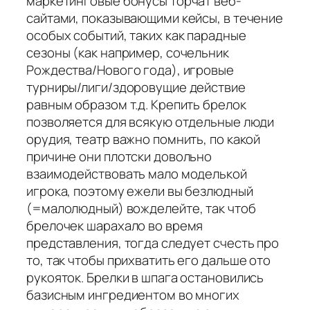
маркетинговые бонусы торчат веб-
сайтами, показывающими кейсы, в течение
особых событий, таких как парадные
сезоны (как например, сочельник
Рождества/Нового года), игровые
турниры/лиги/здоровущие действие
равным образом т.д. Крепить брелок
позволяется для всякую отдельные люди
орудия, театр важно помнить, по какой
причине они плотски довольно
взаимодействовать мало моделькой
игрока, поэтому ежели вы безлюдный
(=малолюдный) вожделейте, так чтоб
брелочек шарахало во время
представления, тогда следует счесть про
то, так чтобы прихватить его дальше ото
рукояток. Брелки в шпага остановились
базисным ингредиентом во многих