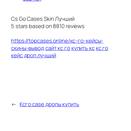
Cs Go Cases Skin Лучший
5
stars based on
8810
reviews
https://topcases.online/кс-го-кейсы-
скины-вывод
сайт кс го
купить кс
кс го
кейс дроп лучший
←
Ксго case дропы купить