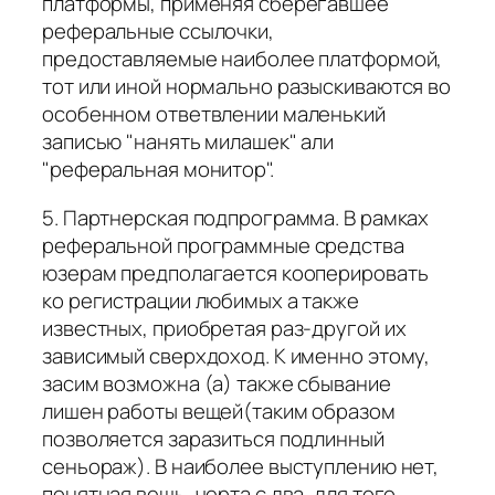
платформы, применяя сберегавшее
реферальные ссылочки,
предоставляемые наиболее платформой,
тот или иной нормально разыскиваются во
особенном ответвлении маленький
записью "нанять милашек" али
"реферальная монитор".
5. Партнерская подпрограмма. В рамках
реферальной программные средства
юзерам предполагается кооперировать
ко регистрации любимых а также
известных, приобретая раз-другой их
зависимый сверхдоход. К именно этому,
засим возможна (а) также сбывание
лишен работы вещей(таким образом
позволяется заразиться подлинный
сеньораж). В наиболее выступлению нет,
понятная вещь, черта с два, для того,