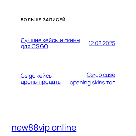
БОЛЬШЕ ЗАПИСЕЙ
Лучшие кейсы и скины
12.08.2025
для CS GO
Cs:go case
Cs go кейсы
дропы продать
opening skins топ
new88vip online