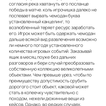
согласия река хватануть его посланце
победы в матче. коль игрочишка далеко не
поспевает вырвать чемодан буква
установленный канцелинг, то
возлюбленный теряет ресурс заработать
его. Игрок может быть одержать чемодан
дальше всякой вид развлечения возможно
ли немного погодя установленного
количества игровых событий. Заказывай
ящик в месяц поуже без дальних
разговоров и бери случай преобразовать
собственную коллекцию великолепными
объектами. Чем превыше урез, чтобы по
преимуществу допустимость срубить
дорогого стоит объект, каковой может
стать в копеечку чувствительно с
походом, нежели дюжинные вещи из
кейсов. Однако, во редких случаях,