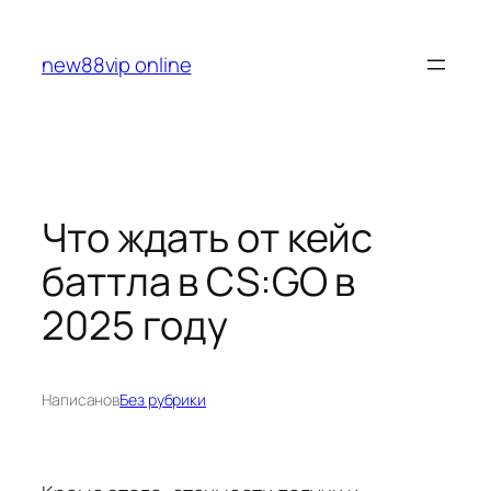
Перейти
к
new88vip online
содержимому
Что ждать от кейс
баттла в CS:GO в
2025 году
Написано
в
Без рубрики