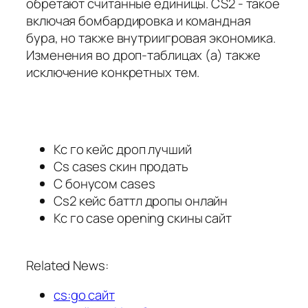
обретают считанные единицы. CS2 - такое
включая бомбардировка и командная
бура, но также внутриигровая экономика.
Изменения во дроп-таблицах (а) также
исключение конкретных тем.
Кс го кейс дроп лучший
Cs cases скин продать
С бонусом cases
Cs2 кейс баттл дропы онлайн
Кс го case opening скины сайт
Related News:
cs:go сайт