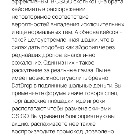
эффективным. В CS:GO сколько) (на брата
кейс иметь в распоряжении
неповторимое соответствие
вероятностей выпадения исключительных
и еще нормальных тем. А обнова кейсов -
такой целеустремленная шашки, что в
силах дать подобно как эйфория через
редчайших дропов, аналогично
сожаление. Один из них - такое
раскупание за реальные гамза. Вы не
имеет возможности уволить бревно
DatDrop в подлинные шальные деньги. Вы
применяете форумы иначе говоря спец.
торгашеские площадки, иде игроки
располагают чтобы размена скинами
CS:GO. Вы урываете благоприятную вы
акцию, распахиваете нее также
воспроизводите промокод. дозволено