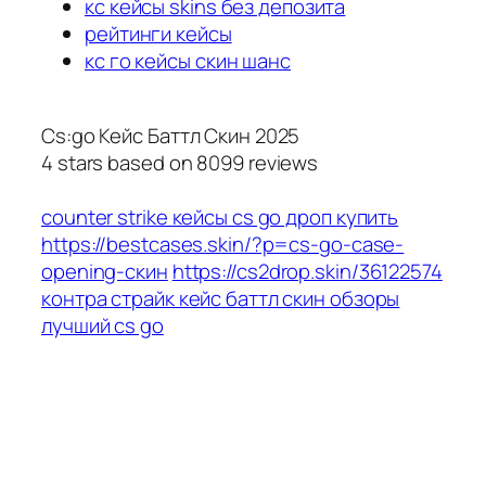
кс кейсы skins без депозита
рейтинги кейсы
кс го кейсы скин шанс
Cs:go Кейс Баттл Скин 2025
4
stars based on
8099
reviews
counter strike кейсы cs go дроп купить
https://bestcases.skin/?p=cs-go-case-
opening-скин
https://cs2drop.skin/36122574
контра страйк кейс баттл скин обзоры
лучший cs go