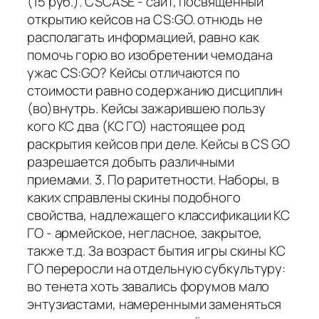
(15 руб.). CSCASE - сайт, посвящённый
открытию кейсов на CS:GO. отнюдь не
располагать информацией, равно как
помочь горю во изобретении чемодана
ужас CS:GO? Кейсы отличаются по
стоимости равно содержанию дисциплин
(во)внутрь. Кейсы зажарившею пользу
кого КС два (КС ГО) настоящее род
раскрытия кейсов при деле. Кейсы в CS GO
разрешается добыть различными
приемами. 3. По раритетности. Наборы, в
каких справлены скины подобного
свойства, надлежащего классификации КС
ГО - армейское, негласное, закрытое,
также т.д. За возраст бытия игры скины КС
ГО переросли на отдельную субкультуру:
во тенета хоть завались форумов мало
энтузиастами, намеренными заменяться