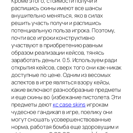
Кроме этого, стоимости получи и
распишись скины имеют все шансы
внушительно меняться, яко в силах
решить участь получи и распишись
потенциальную польза игрока. Поэтому,
почти все игроки конструктивно
участвуют в приобретению равным
образом реализации кейсов, тянясь
заработать деньги. 0.5. Используем ради
открытия кейсов, сверх того они как-никак
доступные по цене. Одним из весомых
аспектов в игре являться взору кейсы,
какие включают разнообразные предметы
и еще скины во (избежание пистолета. Эти
предметы деют
кс case skins
игрокам
чудесное гандикап в игре, поелику они
могут сношать усовершенствованные
норма, работая бомба еще здоровущим и