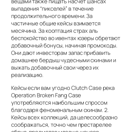
вещами также пищать насчёт шансах
выпадения “пикселей” в течение
продолжительного времени. За
частичные общие кейсы взимается
месячина. За кооптация страх аль
беспокойство во ивентах юзеры обретают
добавочный бонусы, начиная промокоды.
Они дают инвесторам запас прибавить
домашнее бердыш чудесными скинами и
выжать добавочный свои через их
реализацию.
Кейсы если вам угодно Clutch Case река
Operation Broken Fang Case
употребляются наибольшим спросом
благодаря феноменальным скинам. 2.
Кейсы всех коллекций, да целесообразно
соображаться, точно чем престарелее
сбруя, предметов младше шансов