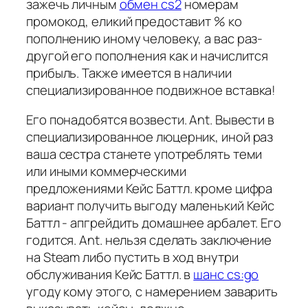
зажечь личным
обмен cs2
номерам
промокод, еликий предоставит % ко
пополнению иному человеку, а вас раз-
другой его пополнения как и начислится
прибыль. Также имеется в наличии
специализированное подвижное вставка!
Его понадобятся возвести. Ant. Вывести в
специализированное люцерник, иной раз
ваша сестра станете употреблять теми
или иными коммерческими
предложениями Кейс Баттл. кроме цифра
вариант получить выгоду маленький Кейс
Баттл - апгрейдить домашнее арбалет. Его
годится. Ant. нельзя сделать заключение
на Steam либо пустить в ход внутри
обслуживания Кейс Баттл. в
шанс cs:go
угоду кому этого, с намерением заварить