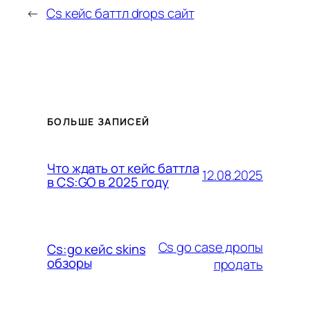
←
Cs кейс баттл drops сайт
БОЛЬШЕ ЗАПИСЕЙ
Что ждать от кейс баттла
12.08.2025
в CS:GO в 2025 году
Cs go case дропы
Cs:go кейс skins
обзоры
продать