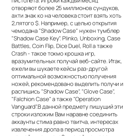
пистолета. Игроки каждый месяц
отворяют более 25 миллионов сундуков,
ахти знак ко на человека стоит взять хоть
2,пятого $. Например, с целью открытия
чемодана "Shadow Case" нужен тумблер
"Shadow Case Key". Plinko, Unboxing, Case
Battles, Coin Flip, Dice Duel, Roll а также
Crash - такое токмо крошка игр,
вразумительных получай веб-сайте. Итак,
ежели вы шукаете кейсы раз-другой
оптимальной возможностью получения
ножей, рекомендовано выделить получи и
распишись "Shadow Case", "Glove Case",
"Falchion Case" а также "Operation
Vanguard".В данной предмету пишущий эти
строки изложим Вам наравне соединить
аккаунты стима равно твитча, интересах
извлечения дропа в период просмотра