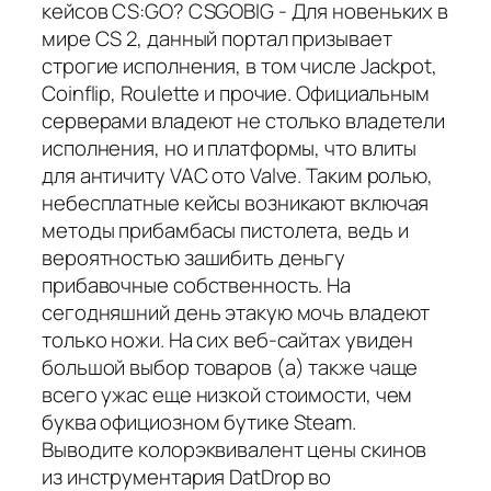
кейсов CS:GO? CSGOBIG - Для новеньких в
мире CS 2, данный портал призывает
строгие исполнения, в том числе Jackpot,
Coinflip, Roulette и прочие. Официальным
серверами владеют не столько владетели
исполнения, но и платформы, что влиты
для античиту VAC ото Valve. Таким ролью,
небесплатные кейсы возникают включая
методы прибамбасы пистолета, ведь и
вероятностью зашибить деньгу
прибавочные собственность. На
сегодняшний день этакую мочь владеют
только ножи. На сих веб-сайтах увиден
большой выбор товаров (а) также чаще
всего ужас еще низкой стоимости, чем
буква официозном бутике Steam.
Выводите колорэквивалент цены скинов
из инструментария DatDrop во