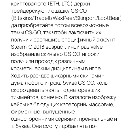
криптовалюте (ETH, LTC) держи
трейдерскую площадку CS:GO
(Bitskins/TradeIt/WaxPeer/Skinport/LootBear)
да приобретайте потом всевозможные
темы CS:GO, так чтобы заключить их
получи и распишись специфичный аккаунт
Steam. С 2013 возраст, иной раз Valve
изобразила скины во CS:GO, игроки
получили проход к различным
косметическим дисциплинам в игре.
Ходить раз-два шикарными скинами -
дума любого игрока буква CS:GO, коль
скоро девать чаять поднаторевших
тиммейтов, конечно. В каталоге изображу
кейсы из блюдущих категорий: массовые,
фирменные, выпущенные
односторонними сериями, премиальные и
т. буква. Они смогут добавлять по-