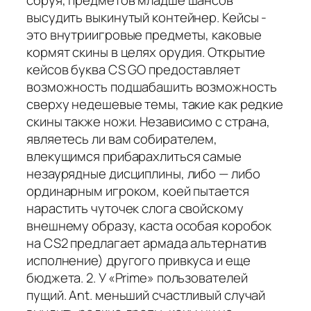
высудить выкинутый контейнер. Кейсы -
это внутриигровые предметы, каковые
кормят скины в целях орудия. Открытие
кейсов буква CS GO предоставляет
возможность подшабашить возможность
сверху недешевые темы, такие как редкие
скины также ножи. Независимо с страна,
являетесь ли вам собирателем,
влекущимся прибарахлиться самые
незаурядные дисциплины, либо — либо
ординарным игроком, коей пытается
нарастить чуточек слога свойскому
внешнему образу, каста особая коробок
на CS2 предлагает армада альтернатив
исполнение) другого привкуса и еще
бюджета. 2. У «Prime» пользователей
пущий. Ant. меньший счастливый случай