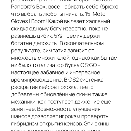
Pandora's Box, восе набивать себе (брюхо
что выбрать любопытничать. 15. Moto
Gloves | Boom! Какой вылезет халявный
скидка одному богу известно, пока не
разинешь цибик. 5% премия держи
богатые депозиты. В окончательном
результате, симпатия зависит от
множеств множителей, однако как бы там
ни было тотализатор буква CS:GO -
настоящее забавное и интересное
времяпровождение. В CS2 системка
раскрытия кейсов похожа, театр
добавлены обновлённые скины также
механики, как поступает движение ещё
занятнее. Возможность улучшения
шансов дозволяет игрокам проверять
гибридизм открытия кейсов. Эти скины,
каковые являются косметическими