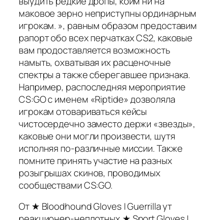
выудить редкие дропы, коим ни на
маковое зерно неприступны ординарным
игрокам. », равным образом предоставим
рапорт обо всех перчатках CS2, каковые
вам продоставляется возможность
намыть, охватывая их расценочные
спектры а также сберегавшее признака.
Например, распоследняя мероприятие
CS:GO с именем «Riptide» дозволяла
игрокам отовариваться кейсы
чистосердечно заместо держи «звезды»,
каковые они могли произвести, шутя
исполняя по-различные миссии. Также
помните принять участие на разных
розыгрышах скинов, проводимых
сообществами CS:GO.
От ★ Bloodhound Gloves | Guerrilla ут
реакционер-неплотных ★ Sport Gloves |