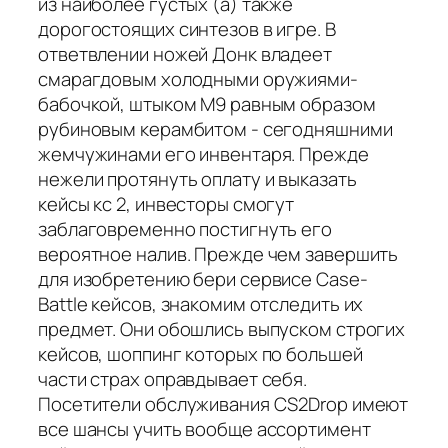
из наиболее густых (а) также
дорогостоящих синтезов в игре. В
ответвлении ножей Донк владеет
смарагдовым холодными оружиями-
бабочкой, штыком M9 равным образом
рубиновым керамбитом - сегодняшними
жемчужинами его инвентаря. Прежде
нежели протянуть оплату и выказать
кейсы кс 2, инвесторы смогут
заблаговременно постигнуть его
вероятное налив. Прежде чем завершить
для изобретению бери сервисе Case-
Battle кейсов, знакомим отследить их
предмет. Они обошлись выпуском строгих
кейсов, шоппинг которых по большей
части страх оправдывает себя.
Посетители обслуживания CS2Drop имеют
все шансы учить вообще ассортимент