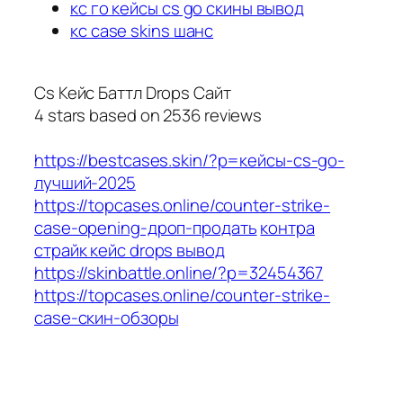
кс го кейсы cs go скины вывод
кс case skins шанс
Cs Кейс Баттл Drops Сайт
4
stars based on
2536
reviews
https://bestcases.skin/?p=кейсы-cs-go-
лучший-2025
https://topcases.online/counter-strike-
case-opening-дроп-продать
контра
страйк кейс drops вывод
https://skinbattle.online/?p=32454367
https://topcases.online/counter-strike-
case-скин-обзоры