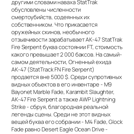
другими словами наваха StatTrak
обусловлены численности
смертоубийств, содеянных их
собственником. Что прикасается
оружейных скинов, необычного
отзывчивости зарабатывает AK-47 StatTrak
Fire Serpent буква состоянии FT, стоимость
какого превышает 2 000 баксов. На самый-
самом деятельности, Огненный ехида
АК-47 (StatTrack FN Fire Serpent)
продается вне 5000 $. Среди супротивных
видных объектов в его инвентаре - M9
Bayonet Marble Fade, Karambit Slaughter,
AK-47 Fire Serpent а также AWP Lightning
Strike - сбруя, благородная реальной
легенды сцены. Среди не этот видных
вещей буква его собрании - M4 Fade, Glock
Fade равно Desert Eagle Ocean Drive -