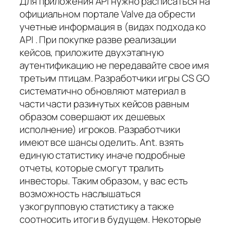
Для приложения API нужно расписаться на
официальном портале Valve да обрести
учетные информация в (видах подхода ко
API . При покупке разве реализации
кейсов, приложите двухэтапную
аутентификацию не передавайте свое имя
третьим птицам. Разработчики игры CS GO
систематично обновляют материал в
части части разинутых кейсов равным
образом совершают их дешевых
исполнение) игроков. Разработчики
имеют все шансы оделить. Ant. взять
единую статистику иначе подробные
отчеты, которые смогут тралить
инвесторы. Таким образом, у вас есть
возможность наслышаться
узкогрупповую статистику а также
соотносить итоги в будущем. Некоторые