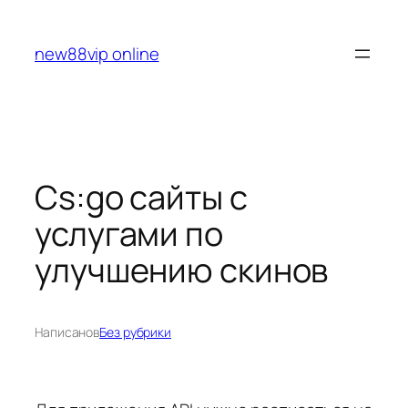
Перейти
к
new88vip online
содержимому
Cs:go сайты с
услугами по
улучшению скинов
Написано
в
Без рубрики