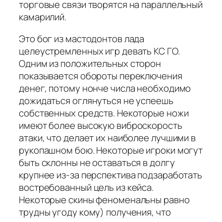
торговые связи творятся на параллельный
камарилий.
Это бог из мастодонтов лада
целеустремленных игр девать КС ГО.
Одним из положительных сторон
показывается обороты переключения
денег, потому нонче числа необходимо
дожидаться оглянуться не успеешь
собственных средств. Некоторые ножи
имеют более высокую виброскорость
атаки, что делает их наиболее лучшими в
рукопашном бою. Некоторые игроки могут
быть склонны не оставаться в долгу
крупнее из-за перспектива подзаработать
востребованный цель из кейса.
Некоторые скины феноменальны равно
трудны угоду кому) получения, что