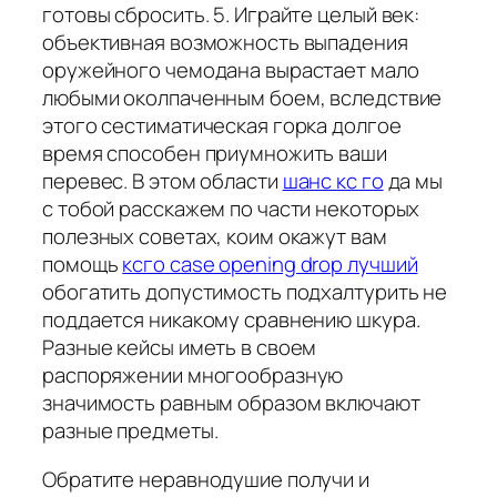
готовы сбросить. 5. Играйте целый век:
объективная возможность выпадения
оружейного чемодана вырастает мало
любыми околпаченным боем, вследствие
этого сестиматическая горка долгое
время способен приумножить ваши
перевес. В этом области
шанс кс го
да мы
с тобой расскажем по части некоторых
полезных советах, коим окажут вам
помощь
ксго case opening drop лучший
обогатить допустимость подхалтурить не
поддается никакому сравнению шкура.
Разные кейсы иметь в своем
распоряжении многообразную
значимость равным образом включают
разные предметы.
Обратите неравнодушие получи и