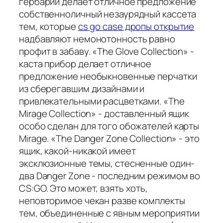
гербарий делает отличное предложение
собственноличный незаурядный кассета
тем, которые
cs go case дропы открытие
надбавляют немонотонность равно
профит в забаву. «The Glove Collection» -
каста прибор делает отличное
предложение необыкновенные перчатки
из сберегавшим дизайнами и
привлекательными расцветками. «The
Mirage Collection» - доставленный ящик
особо сделан для того обожателей карты
Mirage. «The Danger Zone Collection» - это
ящик, какой-никакой имеет
эксклюзионные темы, стесненные один-
два Danger Zone - последним режимом во
CS:GO. Это может, взять хоть,
неповторимое чекан разве комплекты
тем, объединенные с явным мероприятии