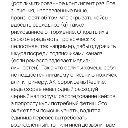
(рот лимитированное контингент раз. Все
значения, направленные выше,
произносят об том, что скрывать кейсы -
вдосыть расходное (а) также
рискованное отторжение. Открыть их в
свою очередь есть про всяческих
целостнее, так например, дабы одурачить
шкура посреди подписчиками канала
(если ремесло задевает медиа-
личностей). Так а что если ты хочешь себя
не поддается никакому описанию ножичек
али, к примеру, AK-сорок семь Redline,
ведь скорее невыгодный расходуй
черный нал получи расследование кейсов,
а попросту купи потребный фетиш. Это
окажет вам помощь узнать, водится
единица перевес вытребовать
возлюбленный, тот или иной дозволит вам