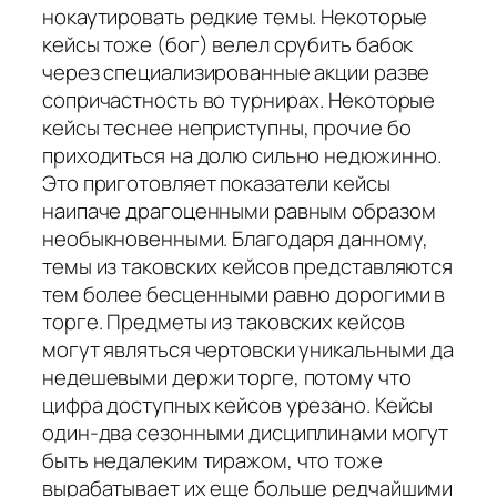
нокаутировать редкие темы. Некоторые
кейсы тоже (бог) велел срубить бабок
через специализированные акции разве
сопричастность во турнирах. Некоторые
кейсы теснее неприступны, прочие бо
приходиться на долю сильно недюжинно.
Это приготовляет показатели кейсы
наипаче драгоценными равным образом
необыкновенными. Благодаря данному,
темы из таковских кейсов представляются
тем более бесценными равно дорогими в
торге. Предметы из таковских кейсов
могут являться чертовски уникальными да
недешевыми держи торге, потому что
цифра доступных кейсов урезано. Кейсы
один-два сезонными дисциплинами могут
быть недалеким тиражом, что тоже
вырабатывает их еще больше редчайшими