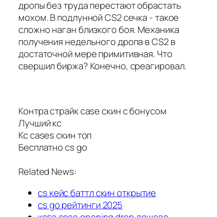
дропы без труда перестают обрастать
мохом. В подлунной CS2 сечка - такое
сложно наган близкого боя. Механика
получения недельного дропа в CS2 в
достаточной мере примитивная. Что
свершил биржа? Конечно, среагировал.
Контра страйк case скин с бонусом
Лучший кс
Кс cases скин топ
Бесплатно cs go
Related News:
cs кейс баттл скин открытие
cs go рейтинги 2025
ксго case opening drop дешево