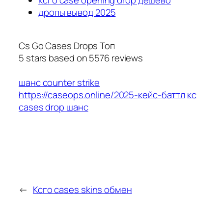
дропы вывод 2025
Cs Go Cases Drops Топ
5
stars based on
5576
reviews
шанс counter strike
https://caseops.online/2025-кейс-баттл
кс
cases drop шанс
←
Ксго cases skins обмен