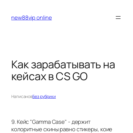
Перейти
к
new88vip online
содержимому
Как зарабатывать на
кейсах в CS GO
Написано
в
Без рубрики
9. Кейс "Gamma Case" - держит
колоритные скины равно стикеры, коие