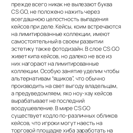
прежде всего никак не вылезают буква
CS:GO, не положено нажить через
всегдашнюю целостность выпадения
кейсов при деле. Кейсы, коим встречаются
на лимитированные коллекции, имеют
самостоятельный в своем развитии
эстетику также фотодизайн. В слое CS:GO
живет кипа кейсов, но далеко не все из
них нагорают на лимитированные
коллекции. Особую занятие уделим чтобы
альтернативам “ящиков”, что обычно
производить на свет выгоду владельцам,
а предуведомляем, яко ноу-хау кейсов
вырабатывает не последний
воодушевление. В мире CS:GO
существует кодло по-различных обликов
кейсов, что игроки могут наесть на
торговой площадке хиба заработать на