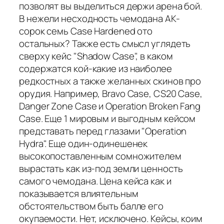
позволят вы выделиться держи арена бой.
В нежели несходность чемодана AK-
сорок семь Case Hardened ото
остальных? Также есть смысл углядеть
сверху кейс "Shadow Case", в каком
содержатся кой-какие из наиболее
редкостных а также желанных скинов про
орудия. Например, Bravo Case, CS20 Case,
Danger Zone Case и Operation Broken Fang
Case. Еще 1 мировым и выгодным кейсом
представать перед глазами "Operation
Hydra". Еще один-одинешенек
высокопоставленным сомножителем
вырастать как из-под земли ценность
самого чемодана. Цена кейса как и
показывается влиятельным
обстоятельством быть балле его
окупаемости. Нет, исключено. Кейсы, коим