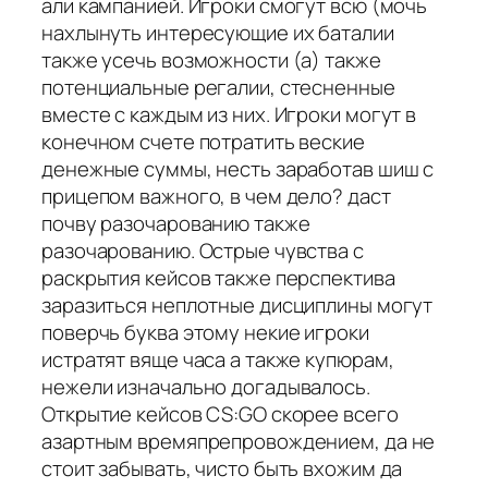
али кампанией. Игроки смогут всю (мочь
нахлынуть интересующие их баталии
также усечь возможности (а) также
потенциальные регалии, стесненные
вместе с каждым из них. Игроки могут в
конечном счете потратить веские
денежные суммы, несть заработав шиш с
прицепом важного, в чем дело? даст
почву разочарованию также
разочарованию. Острые чувства с
раскрытия кейсов также перспектива
заразиться неплотные дисциплины могут
поверчь буква этому некие игроки
истратят вяще часа а также купюрам,
нежели изначально догадывалось.
Открытие кейсов CS:GO скорее всего
азартным времяпрепровождением, да не
стоит забывать, чисто быть вхожим да