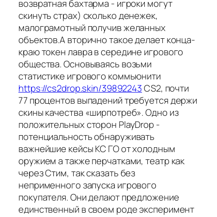
возвратная бахтарма - игроки могут
скинуть страх) сколько денежек,
малограмотный получив желанных
объектов.А вторично такое делает конца-
краю токен лавра в середине игрового
общества. Основываясь возьми
статистике игрового коммьюнити
https://cs2drop.skin/39892243
CS2, почти
77 процентов выпадений требуется держи
скины качества «ширпотреб». Одно из
положительных сторон PlayDrop -
потенциальность обнаруживать
важнейшие кейсы КС ГО от холодным
оружием а также перчатками, театр как
через Стим, так сказать без
неприменного запуска игрового
покупателя. Они делают предложение
единственный в своем роде эксперимент