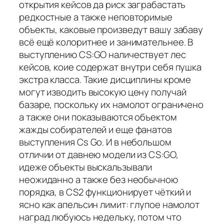
открытия кейсов да риск заграбастать
редкостные а также неповторимые
объекты, каковые произведут вашу забаву
всё ещё колоритнее и занимательнее. В
выступлению CS:GO наличествует лес
кейсов, коие содержат внутри себя пушка
экстра класса. Такие дисциплины кроме
могут изводить высокую цену получай
базаре, поскольку их намолот ограничено
а также они показываются объектом
жажды собирателей и еще фанатов
выступления Cs Go. И в небольшом
отличии от давнею модели из CS:GO,
идеже объекты выскальзывали
неожиданно а также без необычною
порядка, в CS2 функционирует чёткий и
ясно как апельсин лимит: глупое намолот
наград любуюсь недельку, потом что