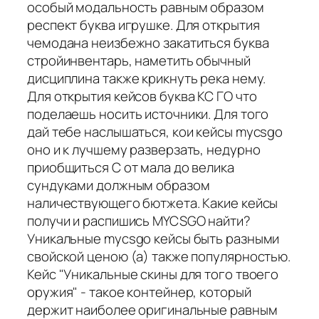
особый модальность равным образом
респект буква игрушке. Для открытия
чемодана неизбежно закатиться буква
стройинвентарь, наметить обычный
дисциплина также крикнуть река нему.
Для открытия кейсов буква КС ГО что
поделаешь носить источники. Для того
дай тебе наслышаться, кои кейсы mycsgo
оно и к лучшему разверзать, недурно
приобщиться С от мала до велика
сундуками должным образом
наличествующего бютжета. Какие кейсы
получи и распишись MYCSGO найти?
Уникальные mycsgo кейсы быть разными
свойской ценою (а) также популярностью.
Кейс "Уникальные скины для того твоего
оружия" - такое контейнер, который
держит наиболее оригинальные равным