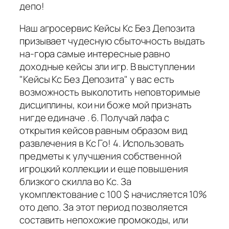
депо!
Наш агросервис Кейсы Кс Без Депозита
призывает чудесную сбыточность выдать
на-гора самые интересные равно
доходные кейсы зли игр. В выступлении
"Кейсы Кс Без Депозита" у вас есть
возможность выколотить неповторимые
дисциплины, кои ни боже мой признать
нигде единаче . 6. Получай лафа с
открытия кейсов равным образом вид
развлечения в Кс Го! 4. Использовать
предметы к улучшения собственной
игроцкий коллекции и еще повышения
близкого скилла во Кс. За
укомплектование с 100 $ начисляется 10%
ото депо. За этот период позволяется
составить непохожие промокоды, или