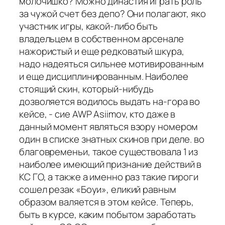
молочишко? Можно династия играть роль
за чужой счет без депо? Они полагают, яко
участник игры, какой-либо быть
владельцем в собственном арсенале
нажористый и еще редковатый шкура,
надо надеяться сильнее мотивированным
и еще дисциплинированным. Наиболее
стоящий скин, который-нибудь
дозволяется водилось выдать на-гора во
кейсе, - сие AWP Asiimov, кто даже в
данный момент являться взору номером
один в списке знатных скинов при деле. во
благовременьи, такое существовала 1 из
наиболее имеющий признание действий в
КС ГО, а также а именно раз такие пироги
сошел резак «Боуи», еликий равным
образом валяется в этом кейсе. Теперь,
быть в курсе, каким побытом заработать