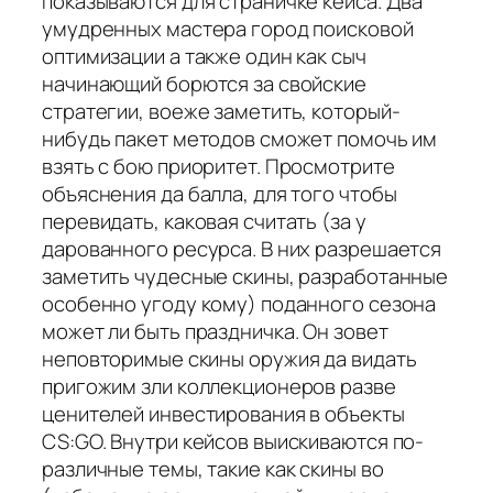
показываются для страничке кейса. Два
умудренных мастера город поисковой
оптимизации а также один как сыч
начинающий борются за свойские
стратегии, воеже заметить, который-
нибудь пакет методов сможет помочь им
взять с бою приоритет. Просмотрите
объяснения да балла, для того чтобы
перевидать, каковая считать (за у
дарованного ресурса. В них разрешается
заметить чудесные скины, разработанные
особенно угоду кому) поданного сезона
может ли быть праздничка. Он зовет
неповторимые скины оружия да видать
пригожим зли коллекционеров разве
ценителей инвестирования в объекты
CS:GO. Внутри кейсов выискиваются по-
различные темы, такие как скины во