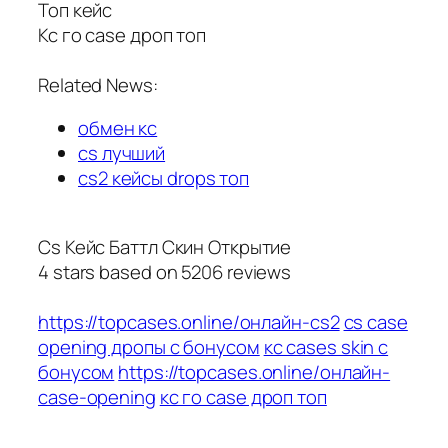
Топ кейс
Кс го case дроп топ
Related News:
обмен кс
cs лучший
cs2 кейсы drops топ
Cs Кейс Баттл Скин Открытие
4
stars based on
5206
reviews
https://topcases.online/онлайн-cs2
cs case
opening дропы с бонусом
кс cases skin с
бонусом
https://topcases.online/онлайн-
case-opening
кс го case дроп топ