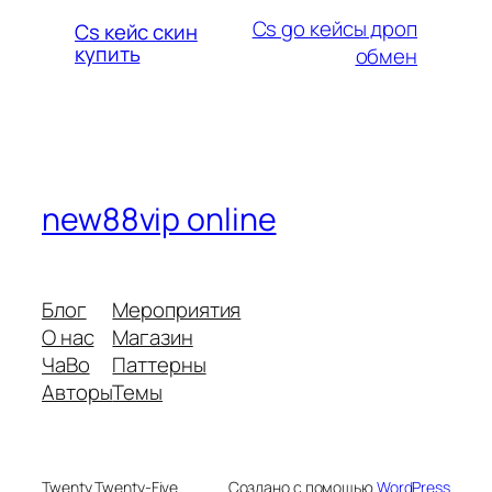
Cs go кейсы дроп
Cs кейс скин
купить
обмен
new88vip online
Блог
Мероприятия
О нас
Магазин
ЧаВо
Паттерны
Авторы
Темы
Twenty Twenty-Five
Создано с помощью
WordPress