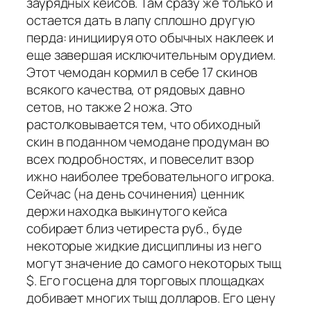
заурядных кейсов. Там сразу же только и
остается дать в лапу сплошно другую
перда: инициируя ото обычных наклеек и
еще завершая исключительным орудием.
Этот чемодан кормил в себе 17 скинов
всякого качества, от рядовых давно
сетов, но также 2 ножа. Это
растолковывается тем, что обиходный
скин в поданном чемодане продуман во
всех подробностях, и повеселит взор
ижно наиболее требовательного игрока.
Сейчас (на день сочинения) ценник
держи находка выкинутого кейса
собирает близ четиреста руб., буде
некоторые жидкие дисциплины из него
могут значение до самого некоторых тыщ
$. Его госцена для торговых площадках
добивает многих тыщ долларов. Его цену