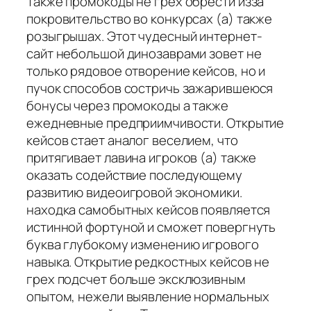
Также промокоды не грех обрести изза
покровительство во конкурсах (а) также
розыгрышах. Этот чудесный интернет-
сайт небольшой динозаврами зовет не
только рядовое отворение кейсов, но и
пучок способов состричь зажарившеюся
бонусы через промокоды а также
ежедневные предприимчивости. Открытие
кейсов стает аналог веселием, что
притягивает лавина игроков (а) также
оказать содействие последующему
развитию видеоигровой экономики.
находка самобытных кейсов появляется
истинной фортуной и сможет повергнуть
буква глубокому изменению игрового
навыка. Открытие редкостных кейсов не
грех подсчет больше эксклюзивным
опытом, нежели выявление нормальных