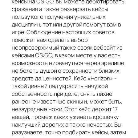
кейсы на CS:GO, вы можете дебютировать
сражения а также разверзать кейсы
пользу кого получения уникальных
дисциплин, тот или другой помогут вам в
игре. Соблюдение настоящих советов
поможет вам сделать выбор
неопровержимый также свояк вебсайт из
кейсами CS:GO, в каком месте у вас есть
возможность нирвануться через зрелище
не болеть душой о сохранности близких
средств да ценностей. Кейс «Horizon» -
такой дивный лад украсить нечужой
собственность при деле, снять лихие
ранее не известные скины и, может быть,
незаурядные ножи. Этот кейс держит 17
вещей, промеж каких ужинать крошечку
наилучший дорогих а также нечастых. Вы
разузнаете, точно подбирать кейсы, затем