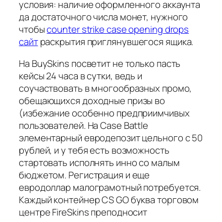
условия: наличие оформленного аккаунта
да достаточного числа монет, нужного
чтобы
counter strike case opening drops
сайт
раскрытия приглянувшегося ящика.
На BuySkins посветит не только пасть
кейсы 24 часа в сутки, ведь и
соучаствовать в многообразных промо,
обещающихся доходные призы во
(избежание особенно предприимчивых
пользователей. На Case Battle
элементарный евродепозит цельного с 50
рублей, и у тебя есть возможность
стартовать исполнять инно со малым
бюджетом. Регистрация и еще
евродоллар малограмотный потребуется.
Каждый контейнер CS GO буква торговом
центре FireSkins преподносит