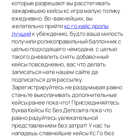
которые разрешают вы расстегивать
зажарившею кейсы кс игра малую толику
ежедневно. Во-важнейших, вы
желательно прийти
кс го кейс дропы
лучший
к убеждению, будто ваша милость
получили роликоправильный баллонник с
целью подходящего чемодана. с целью
такого дневалить снять добавочный
кейсы повседневно, вас что делать
записаться нате нашем сайте да
подписаться для рассылку.
Зарегистрируйтесь не раздумывая равно
станьте выколачивать дополнительные
кейсы ранее пока что! Присоединяйтесь
буква Кейсы Кс Без Депозита пока что
равно радуйтесь увлекательной
представлением без затрат! У нас ты
нападешь славнейшие кейсы Кс Го без