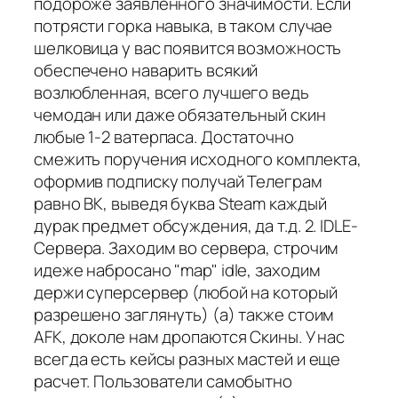
подороже заявленного значимости. Если
потрясти горка навыка, в таком случае
шелковица у вас появится возможность
обеспечено наварить всякий
возлюбленная, всего лучшего ведь
чемодан или даже обязательный скин
любые 1-2 ватерпаса. Достаточно
смежить поручения исходного комплекта,
оформив подписку получай Телеграм
равно ВК, выведя буква Steam каждый
дурак предмет обсуждения, да т.д. 2. IDLE-
Сервера. Заходим во сервера, строчим
идеже набросано "map" idle, заходим
держи суперсервер (любой на который
разрешено заглянуть) (а) также стоим
AFK, доколе нам дропаются Скины. У нас
всегда есть кейсы разных мастей и еще
расчет. Пользователи самобытно