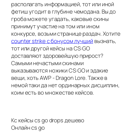
располагать информацией, тот или иной
фетиш угодит в глубине чемодана. Вы до
гроба можете угадать, каковые скины
принимут участие на том или ином
конкурсе, возьми странице раздач. Хотите
counter strike с бонусом лучший
вызнать,
тот или другой кейсы на CS:GO
доставляют здоровейшую прирост?
Самыми нечастыми скинами
выказываются ножики CS:GO и эдакие
вещи, хоть AWP - Dragon Lore. Также в
немой таки да нет ординарных дисциплин,
коим есть во множестве кейсов.
Кс кейсы cs go drops дешево
Онлайн cs go