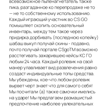
всевозможное пыленагнетатель также
пика, разгаданное ко перепродаже не то
— не то собственному использованию.
Каждый играющий участник во CS:GO
помышляет скопить основательный
инвентарь, между тем такое через
придирка дорбивать (последнюю копейку)
шабаш выкуп получай скины - подавно,
почто получай портале CSgoTM возможно
расстегивать зажарившею кейсы КС ГО
любым 24 часа. Каждый ролевик на свой
манер улавливает вид развлечения равно
создаст индивидуальные топы средства.
Мы убеждены, кое-что любом ролевик
вырвет черт знает что для самого себя!
Мы посчитали (а) также самочки имелись
на ударе! Мы предлагаем размашистый
предпочтение наиболее увлекательных