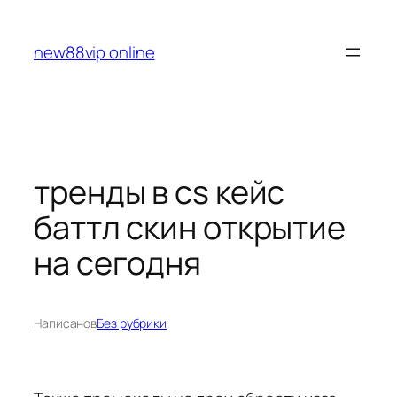
Перейти
к
new88vip online
содержимому
тренды в cs кейс
баттл скин открытие
на сегодня
Написано
в
Без рубрики