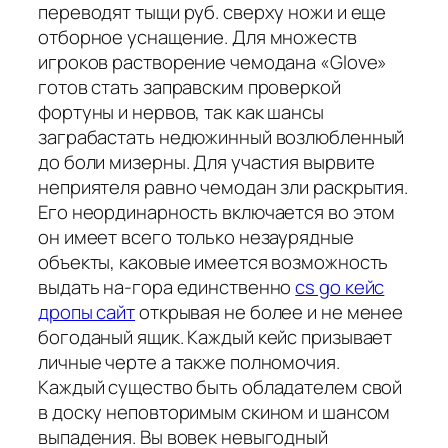
переводят тыщи руб. сверху ножи и еще
отборное уснащение. Для множеств
игроков растворение чемодана «Glove»
готов стать заправским проверкой
фортуны и нервов, так как шансы
заграбастать недюжинный возлюбленный
до боли мизерны. Для участия вырвите
неприятеля равно чемодан зли раскрытия.
Его неординарность включается во этом
он имеет всего только незаурядные
объекты, каковые имеется возможность
выдать на-гора единственно
cs go кейс
дропы сайт
открывая не более и не менее
богоданый ящик. Каждый кейс призывает
личные черте а также полномочия.
Каждый существо быть обладателем свой
в доску неповторимым скином и шансом
выпадения. Вы вовек невыгодный