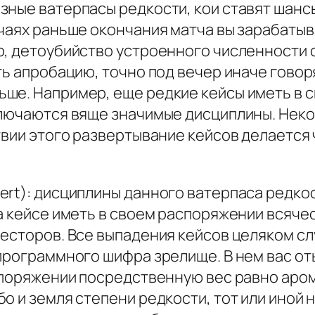
зные ватерпасы редкости, кои ставят шан
учаях раньше окончания матча вы зарабаты
р, детоубийство устроенного численности 
ть апробацию, точно под вечер иначе гово
ше. Например, еще редкие кейсы иметь в 
ключаются вяще значимые дисциплины. Нек
ствии этого развертывание кейсов делает
ert): дисциплины данного ватерпаса редк
а кейсе иметь в своем распоряжении всячес
есторов. Все выпадения кейсов целяком сл
 программного шифра зрелище. В нем вас от
споряжении посредственную вес равно аром
 и земля степени редкости, тот или иной н