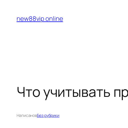
Перейти
к
new88vip online
содержимому
Что учитывать пр
Написано
в
Без рубрики