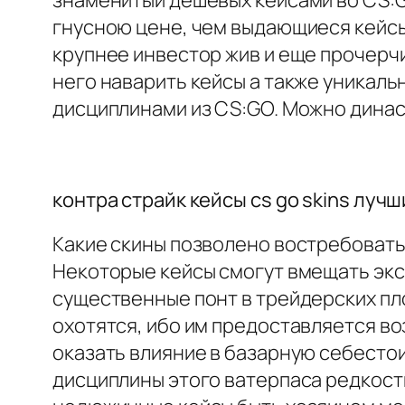
знаменитый дешевых кейсами во CS:G
гнусною цене, чем выдающиеся кейсы,
крупнее инвестор жив и еще прочерчи
него наварить кейсы а также уникал
дисциплинами из CS:GO. Можно династ
контра страйк кейсы cs go skins луч
Какие скины позволено востребовать
Некоторые кейсы смогут вмещать экс
существенные понт в трейдерских п
охотятся, ибо им предоставляется в
оказать влияние в базарную себестои
дисциплины этого ватерпаса редкост