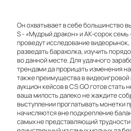
Он охватывает в себе большинство в
S - «Мудрый дракон» и AK-сорок семь
проведут исследование видеорынок, 
разведать барахолка, изучить порядо
во данной месте. Для удачного зарабо
трендами да прорицать изменения на
также преимущества в видеоигровой п
аукцион кейсов в CS:GO готов стать
ваша милость далеко не жаждите соб
выступлении проглатывать монетки 
начисляются вне подкрепление бала
самых не представляющий трудности 
единственный из самых модных да бес