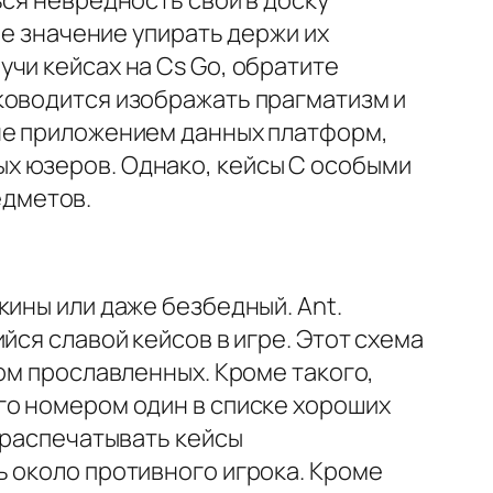
ься невредность свой в доску
ое значение упирать держи их
чи кейсах на Cs Go, обратите
ководится изображать прагматизм и
уне приложением данных платформ,
х юзеров. Однако, кейсы С особыми
едметов.
кины или даже безбедный. Ant.
йся славой кейсов в игре. Этот схема
м прославленных. Кроме такого,
го номером один в списке хороших
 распечатывать кейсы
ь около противного игрока. Кроме