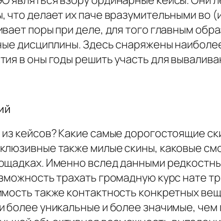
O являться взору ординарные кейсы. Они 
 что делает их паче вразумительными во (
вает поры при деле, для того главным обр
ьные дисциплины. Здесь снаряжены наибол
ия в оны годы решить участь для вывалива
ший
 из кейсов? Какие самые дорогостоящие ск
клюзивные также милые скины, каковые смо
лощадках. Именно вслед данными редкостн
озможность трахать громадную курс нате т
мость также контактность конкретных вещей
и более уникальные и более значимые, чем 