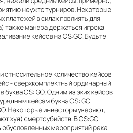
, нежели средние кейсы. примерно,
риятию неужто турниров. Некоторые
х платежей в силах повлиять для
а) также манера держаться игрока
ливание кейсов на CS:GO. Будьте
ми относительное количество кейсов
кейс - сверхкомплектный ординарный
в буква CS: GO. Одним из эких кейсов
урядным кейсам буква CS: GO.
GO. Некоторые инвесторы уверяют,
ют хуя) смертоубийств. В CS:GO
ь обусловленных мероприятий река