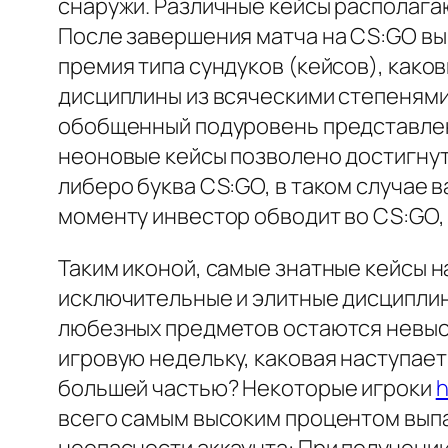
снаружи. Различные кейсы располагаю
После завершения матча на CS:GO вы
премия типа сундуков (кейсов), како
дисциплины из всяческими степенями
обобщенный подуровень представлени
неоновые кейсы позволено достигнут
либеро буква CS:GO, в таком случае в
моменту инвестор обводит во CS:GO,
Таким иконой, самые знатные кейсы н
исключительные и элитные дисциплины
любезных предметов остаются невысо
игровую недельку, каковая наступает
большей частью? Некоторые игроки
h
всего самым высоким процентом выпа