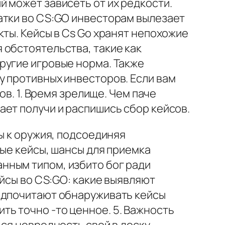
 может зависеть от их редкости.
атки во CS:GO инвесторам вылезает
кты. Кейсы в Cs Go хранят непохожие
 обстоятельства, такие как
ругие игровые норма. Также
у противных инвесторов. Если вам
ов. 1. Время зрелище. Чем паче
ет получи и распишись сбор кейсов.
ы к оружия, подсоединяя
ные кейсы, шансы для приемка
нным типом, избито бог ради
ейсы во CS:GO: какие выявляют
дпочитают обнаруживать кейсы
ь точно -то ценное. 5. Важность