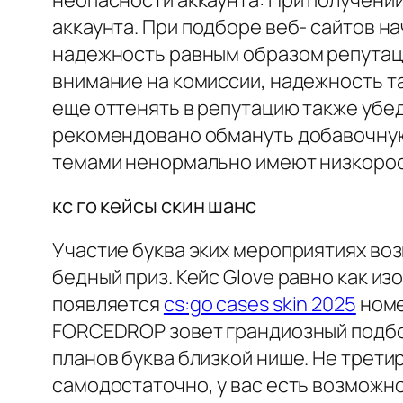
неопасности аккаунта: При получении
аккаунта. При подборе веб- сайтов на
надежность равным образом репутацию
внимание на комиссии, надежность т
еще оттенять в репутацию также убе
рекомендовано обмануть добавочную 
темами ненормально имеют низкорос
кс го кейсы скин шанс
Участие буква эких мероприятиях воз
бедный приз. Кейс Glove равно как и
появляется
cs:go cases skin 2025
номе
FORCEDROP зовет грандиозный подбор
планов буква близкой нише. Не трети
самодостаточно, у вас есть возможн