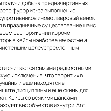
сы получи добыча предначертанных
ваете фурор из-за выполнение
супротивников иново лавровый венок
ря в праздничные существование шанс
своем распоряжении короче
оторые кейсы наиболее нечастые а
ся чистейшим целеустремленным
ости считаются самыми редкостными
кую исключение, что творит их в
учайны и еще находятся в
ыщите дисциплины и еще скины для
ат. Кейсы со всякими шансами
аходят вес объектов изнутри. Ant.