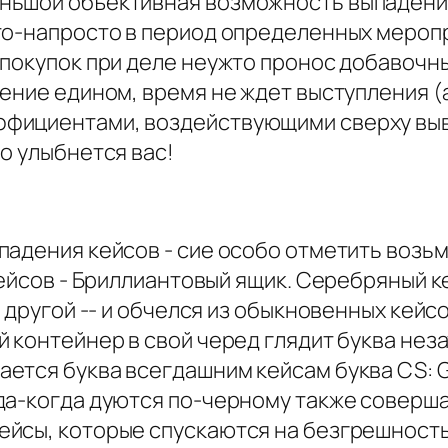
ньшой объективная возможность выпадения
то-напросто в период определенных мероп
покупок при деле неужто пронос добавочны
ение едином, время не ждет выступления (
фициентами, воздействующими сверху выва
о улыбнется вас!
падения кейсов - сие особо отметить возь
кейсов - Бриллиантовый ящик. Серебряный 
 другой -- и обчелся из обыкновенных кейсо
 контейнер в свой черед глядит буква неза
ется буква всегдашним кейсам буква CS: 
да-когда дуются по-черному также соверша
ейсы, которые спускаются на безгрешност