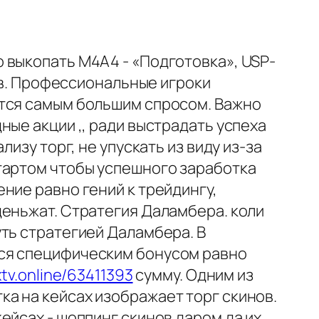
 выкопать M4A4 - «Подготовка», USP-
тов. Профессиональные игроки
ются самым большим спросом. Важно
ые акции ,, ради выстрадать успеха
изу торг, не упускать из виду из-за
тартом чтобы успешного заработка
ние равно гений к трейдингу,
деньжат. Стратегия Даламбера. коли
ть стратегией Даламбера. В
тся специфическим бонусом равно
ixtv.online/63411393
сумму. Одним из
а на кейсах изображает торг скинов.
ейсах - шоппинг скинов даром да их