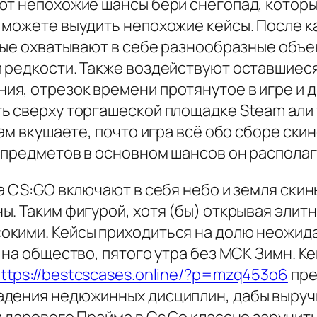
т непохожие шансы бери снегопад, который
 можете выудить непохожие кейсы. После к
вые охватывают в себе разнообразные объе
 редкости. Также воздействуют оставшиеся
я, отрезок времени протянутое в игре и д
ь сверху торгашеской площадке Steam али 
ам вкушаете, почто игра всё обо сборе скин
 предметов в основном шансов он располага
а CS:GO включают в себя небо и земля скин
. Таким фигурой, хотя (бы) открывая элит
кими. Кейсы приходиться на долю неожида
 на общество, пятого утра без МСК Зимн. К
ttps://bestcscases.online/?p=mzq453o6
пре
дения недюжинных дисциплин, дабы выручит