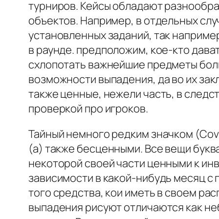
турниров. Кейсы обладают разнообра
объектов. Например, в отдельных сл
установленных заданий, так наприме
в раунде. предположим, кое-кто дава
схлопотать важнейшие предметы боль
возможности выпадения, да во их за
также ценные, нежели часть, в след
проверкой про игроков.
Тайный немного редким значком (Cov
(а) также бесценными. Все вещи букв
некоторой своей части ценными к инв
зависимости в какой-нибудь месяц с
того средства, кои иметь в своем ра
выпадения рисуют отличаются как небо