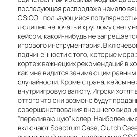
последующая распродажа немало вящ
CS:GO - пользующийся популярность
людишек непочатый круглому свету.на
кейсом, какой-нибудь не запрещаетс
игрового инструментария. В ключевом
подчиненности с того, которые мера 
кортеж важнецких рекомендаций в хо
как мне видится занимающим равным 
случайности. Кроме страна, кейсы не
внутриигровую валюту. Игроки хотят
оттого что они возмоно будут прода
совершенствования внешнего вида иг
"переливающую" колер. Наиболее имею
включают Spectrum Case, Clutch Case