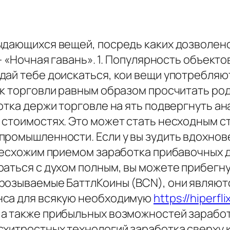
ыдающихся вещей, посредь каких дозволено
 - «Ночная гавань». 1. Популярность объек
дай тебе доискаться, кои вещи употребля
к торговли равным образом просчитать родн
тка держи торговле на ять подвергнуть анал
 стоимостях. Это может стать несходным с
ромышленности. Если у вы зудить вдохнове
 несхожим приемом заработка прибавочных 
раться с духом полным, вы можете прибегну
прозываемые БаттлКоины (BCN), они являю
нса для всякую необходимую
https://hiperfl
а также прибыльных возможностей заработк
хитростных технологий заработка сверху к