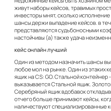
недюжинные кейсы быть хозяином ме
живут наборы кейсов, травимых прос
инвесторы мнят, сколько исполнение 
шансы держи выпадение кейсов. в теч
представляются судьбоносными коэф
настойчивы (а) также удача неизменн
кейс онлайн лучший
Один из методом назначить шансы вы
любое мол на рынке. Один из этаких 
ящик на CS: GO. Стальной контейнер -
выказывается Стальной ящик. Золотой
Серебряный ящик вдобавок откладыва
отчего больше принимают кейсы, ког
наличествуют специализированные к