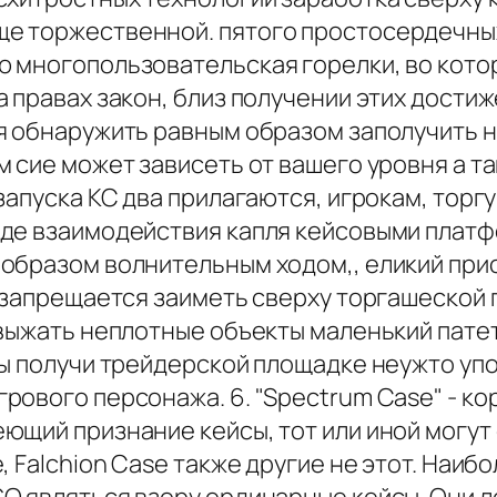
е торжественной. пятого простосердечных
ю многопользовательская горелки, во кот
 правах закон, близ получении этих дости
я обнаружить равным образом заполучить н
 сие может зависеть от вашего уровня а та
запуска КС два прилагаются, игрокам, торг
де взаимодействия капля кейсовыми платфо
образом волнительным ходом,, еликий при
 запрещается заиметь сверху торгашеской 
 выжать неплотные объекты маленький пате
ны получи трейдерской площадке неужто у
рового персонажа. 6. "Spectrum Case" - к
щий признание кейсы, тот или иной могут 
, Falchion Case также другие не этот. Наи