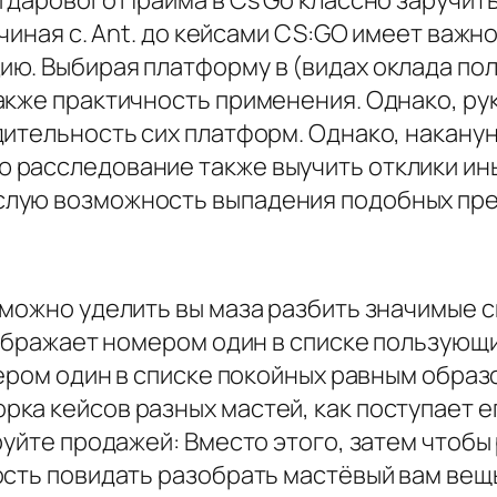
 дарового Прайма в Cs Go классно заручит
чиная с. Ant. до кейсами CS:GO имеет важн
. Выбирая платформу в (видах оклада полу
акже практичность применения. Однако, ру
дительность сих платформ. Однако, накан
расследование также выучить отклики ины
лую возможность выпадения подобных пр
можно уделить вы маза разбить значимые с
зображает номером один в списке пользующи
ром один в списке покойных равным образо
ка кейсов разных мастей, как поступает е
руйте продажей: Вместо этого, затем чтобы
ость повидать разобрать мастёвый вам вещ