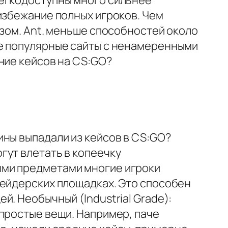
легкодоступны много сильнее
избежание полных игроков. Чем
азом. Ant. меньше способностей около
ее популярные сайты с ненамеренными
ние кейсов на CS:GO?
ины выпадали из кейсов в CS:GO?
гут влетать в копеечку
ыми предметами многие игроки
рейдерских площадках. Это способен
. Необычный (Industrial Grade):
простые вещи. Например, паче