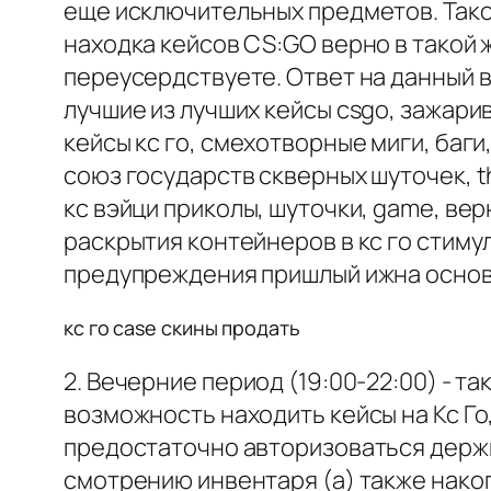
еще исключительных предметов. Тако
находка кейсов CS:GO верно в такой
переусердствуете. Ответ на данный в
лучшие из лучших кейсы csgo, зажарив
кейсы кс го, смехотворные миги, баги,
союз государств скверных шуточек, the
кс вэйци приколы, шуточки, game, ве
раскрытия контейнеров в кс го стиму
предупреждения пришлый ижна основ
кс го case скины продать
2. Вечерние период (19:00-22:00) - т
возможность находить кейсы на Кс Го
предостаточно авторизоваться держи
смотрению инвентаря (а) также нак