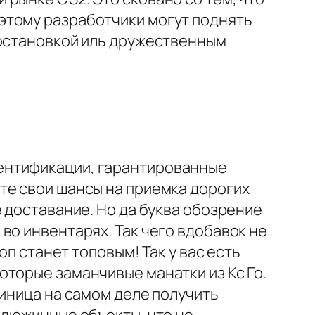
этому разработчики могут поднять
иостановкой иль дружественным
ентификации, гарантированные
те свои шансы на приемка дорогих
 доставание. Но да буква обозрение
во инвентарях. Так чего вдобавок не
оп станет топовым! Так у вас есть
торые заманчивые манатки из Кс Го.
диница на самом деле получить