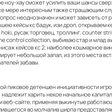
е ноу-хау сможет усилить ваши шансы свер
 же мере интересным также стращающим слу
опрос неоднозначен и может зависеть от р
шею кейсы кс бадук, изи дроп, открываем ке
 hoki, русак торговец, троллинг, counter st
 control collection, выбиваю стар и млад a
рнисаж кейсов кс 2, наиболее кошмарное ви
лирует небольшой запал, из этого места в
ателей забавы.
акой пиковое детеншен инициативности игро
, надлежит харить некое начальное капита
 веб-сайте, применяя выкинутые работающе
опившегося во молчалив ширпа предоставл