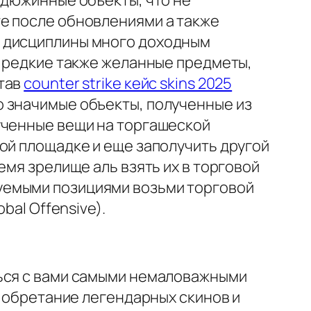
едюжинные объекты, что не
е после обновлениями а также
е дисциплины много доходным
 редкие также желанные предметы,
став
counter strike кейс skins 2025
о значимые объекты, полученные из
ученные вещи на торгашеской
ой площадке и еще заполучить другой
емя зрелище аль взять их в торговой
уемыми позициями возьми торговой
bal Offensive).
ться с вами самыми немаловажными
и обретание легендарных скинов и