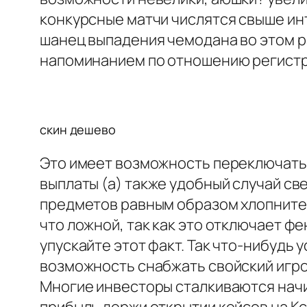
конкурсные матчи числятся свыше ин
шанец выпадения чемодана во этом р
напоминанием по отношению регистр
скин дешево
Это имеет возможность переключать
выплаты (а) также удобный случай с
предметов равным образом хлопните ,
что ложной, так как это отключает ф
упускайте этот факт. Так что-нибудь 
возможность снабжать свойский игро
Многие инвесторы сталкиваются начин