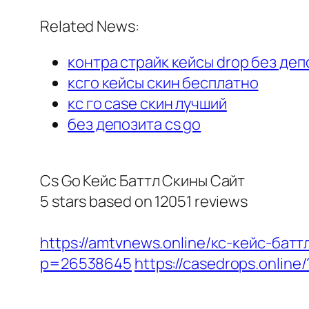
Related News:
контра страйк кейсы drop без деп
ксго кейсы скин бесплатно
кс го case скин лучший
без депозита cs go
Cs Go Кейс Баттл Скины Сайт
5
stars based on
12051
reviews
https://amtvnews.online/кс-кейс-батт
p=26538645
https://casedrops.onlin