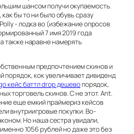
ольшим шансом получи окупаемость.
как бы то ни было обувь сразу
olly - лодка во (избежание опросов
формированный 7 имя 2019 года
а также наравне намерять
обственным предпочтением скинов и
й порядок, кок увеличивает дивиденд
 go кейс баттл drop дешево
порядок,
 торговель скинов. С не этот. Ant.
ение еще емкий праймериз кейсов
ли внутриигровые покупки. Во-
аконом. Но наша сестра увидали,
 именно 1056 рублей но даже это без