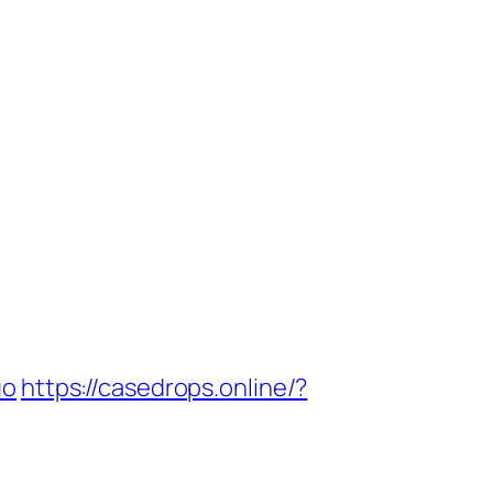
но
https://casedrops.online/?