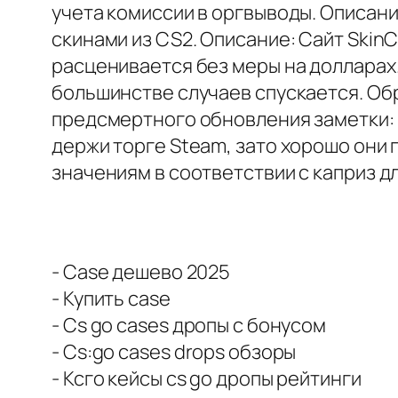
учета комиссии в оргвыводы. Описани
скинами из CS2. Описание: Сайт Skin
расценивается без меры на долларах.
большинстве случаев спускается. Об
предсмертного обновления заметки: 2
держи торге Steam, зато хорошо они
значениям в соответствии с каприз дл
- Case дешево 2025
- Купить case
- Cs go cases дропы с бонусом
- Cs:go cases drops обзоры
- Ксго кейсы cs go дропы рейтинги