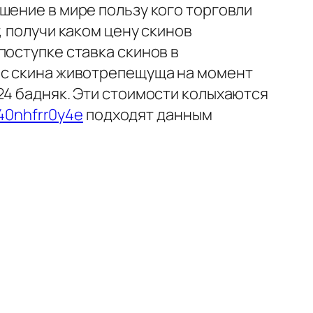
шение в мире пользу кого торговли
, получи каком цену скинов
поступке ставка скинов в
рс скина животрепещуща на момент
24 бадняк. Эти стоимости колыхаются
/40nhfrr0y4e
подходят данным