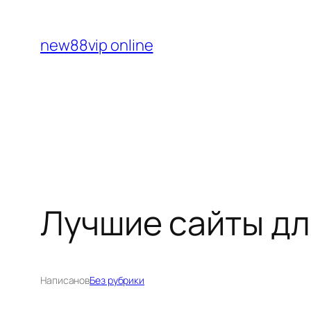
Перейти
к
new88vip online
содержимому
Лучшие сайты дл
Написано
в
Без рубрики