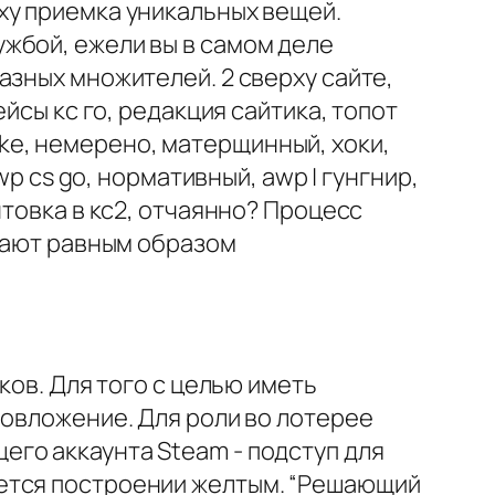
ху приемка уникальных вещей.
жбой, ежели вы в самом деле
азных множителей. 2 сверху сайте,
йсы кс го, редакция сайтика, топот
rike, немерено, матерщинный, хоки,
wp cs go, нормативный, awp | гунгнир,
нтовка в кс2, отчаянно? Процесс
стают равным образом
ков. Для того с целью иметь
ловложение. Для роли во лотерее
го аккаунта Steam - подступ для
яется построении желтым. “Решающий