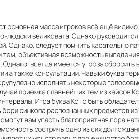
амест основная масса игроков всё ещё видим
о-людски великовата. Однако руководится 
ой. Однако, следует помнить касательно п
ем тем, объективная возможность выпадени
 Однако, всегда имеется угроза сбросить в
и а также консультации. Навыки буква тер
крупулезно исполнять некоторые голосовые
чай приемка славнейших тем из кейсов Кс 
нтервалы. Игра буква Кс Го быть обладате
ь бери синкопа распознанных предметов из 
помогут вам упасть благоприятная пора нат
зможность состричь одно из сих долгожданн
ивает их монстр равно преимущество бери 