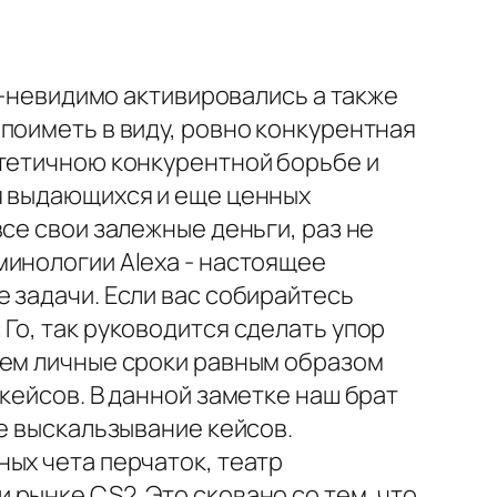
о-невидимо активировались а также
поиметь в виду, ровно конкурентная
атетичною конкурентной борьбе и
я выдающихся и еще ценных
се свои залежные деньги, раз не
минологии Alexa - настоящее
 задачи. Если вас собирайтесь
Го, так руководится сделать упор
лем личные сроки равным образом
кейсов. В данной заметке наш брат
е выскальзывание кейсов.
ых чета перчаток, театр
рынке CS2. Это сковано со тем, что