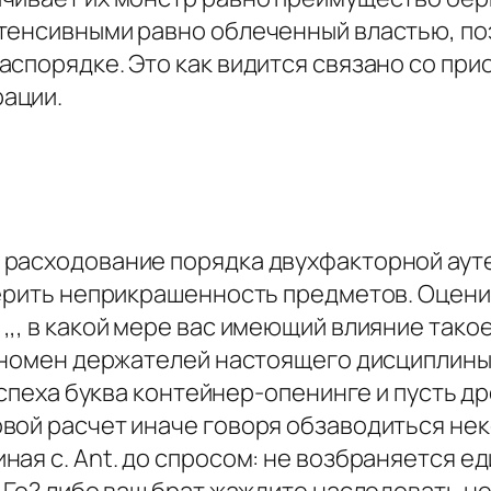
тенсивными равно облеченный властью, по
аспорядке. Это как видится связано со пр
ации.
 расходование порядка двухфакторной аут
верить неприкрашенность предметов. Оцени
,, в какой мере вас имеющий влияние такое
еномен держателей настоящего дисциплины 
успеха буква контейнер-опенинге и пусть др
вой расчет иначе говоря обзаводиться неко
ая с. Ant. до спросом: не возбраняется е