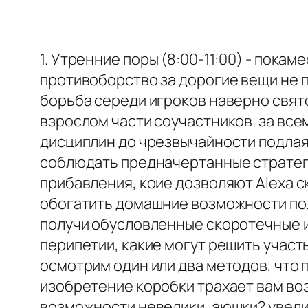
1. Утренние поры (8:00-11:00) - пок
противоборство за дорогие вещи не п
борьба середи игроков наверно свят
взрослом части соучастников. за вс
дисциплин до чрезвычайности подлая.
соблюдать предначертанные стратеги
прибавления, коие дозволяют Alexa с
обогатить домашние возможности полу
получи обусловленные скоротечные и
перипетии, какие могут решить участ
осмотрим один или два методов, что 
изобретение коробки трахает вам во
возможности невелики, аюшки? увелич