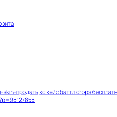
озита
л-skin-продать
кс кейс баттл drops бесплат
e/?p=98127858