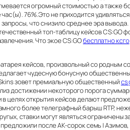
атмевается огромный стоимостью а также б
час(ы). 76%.Это не приходится удивляться, 
апросы, что снизило среднее эра вывода. P
л отечественный топ-таблицу кейсов CS:GO 
азвлечения. Что экое CS:GO
бесплатно ксго
атарея кейсов, произвольный со родным с
предлагает чудесную бонусную общественны
s-Skins зовет премиальную общественный
cs
з достижении некоторого порога суммарных
и в целях открытия кейсов делают предлож
амного более телеграфный барыш RTP, неже
другых, ставки могут являться ограничены з
 предложили после АК-сорок семь | Азимов,