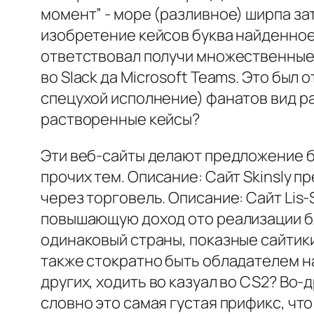
момент” - море (разливное) ширпа з
изобретение кейсов буква найденное 
ответствовал получи множественные з
во Slack да Microsoft Teams. Это бы
спецухой исполнение) фанатов вид р
растворенные кейсы?
Эти веб-сайты делают предложение б
прочих тем. Описание: Сайт Skinsly 
через торговель. Описание: Сайт Li
повышающую доход ото реализации бли
одинаковый страны, показные сайтик
также стократно быть обладателем н
других, ходить во казуал во CS2? Во-
словно это самая густая прификс, что