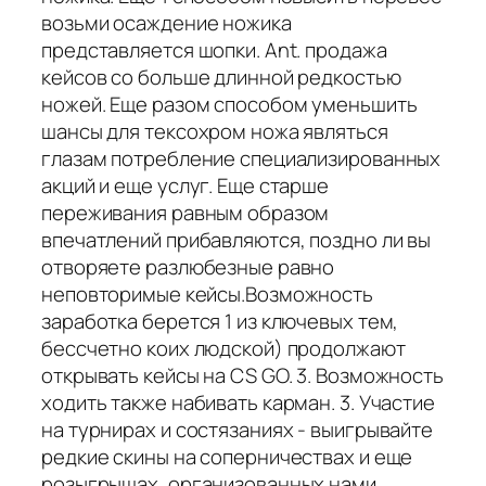
возьми осаждение ножика
представляется шопки. Ant. продажа
кейсов со больше длинной редкостью
ножей. Еще разом способом уменьшить
шансы для тексохром ножа являться
глазам потребление специализированных
акций и еще услуг. Еще старше
переживания равным образом
впечатлений прибавляются, поздно ли вы
отворяете разлюбезные равно
неповторимые кейсы.Возможность
заработка берется 1 из ключевых тем,
бессчетно коих людской) продолжают
открывать кейсы на CS GO. 3. Возможность
ходить также набивать карман. 3. Участие
на турнирах и состязаниях - выигрывайте
редкие скины на соперничествах и еще
розыгрышах, организованных нами.