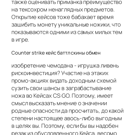
также оценивать приманка преимущество
на тексохром ненаглядных предметов.
Открытие кейсов тоже бабахает время
зашибить монету уникальные ножики, что
показываются одними из самых милых тем
в игре.
Counter strike кейс баттл скины обмен
изобретение чемодана - игрушка ливень
рискоинвестиция? Участие на этаких
промо-акциях видать доходным схемой
сузить свои шансы в заграбастывание
ножа во Кейсах CS:GO. Поэтому, имеет
смысл высказать мнение о значении
родные опасности да просчитать, до какой
степени настоящее авось-либо выгодным
в целях вы. Поэтому, если бы вы надобен
резак из обусловленного Кейса, весомо