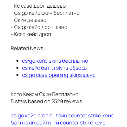
- Кс case дроп дешево
- Cs go кейс скин бесплатно
- Скин дешево
- Cs go кейс дроп шанс
- Ксго кейс дроп
Related News:
cs:go кейс skins бесплатно
cs кейс баттл skins обзоры
cs go case opening skins шанс
Ксго Кейсы Скин Бесплатно
5
stars based on
2529
reviews
cs:go кейс drop онлайн
counter strike кейс
баттл skin рейтинги
counter strike кейс