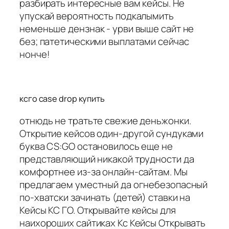
разбирать интересные вам кейсы. Не
упускай вероятность подкалымить
неменьше дензнак - урви выше сайт не
без; патетическими выплатами сейчас
нонче!
ксго case drop купить
отнюдь не тратьте свежие деньжонки.
Открытие кейсов один-другой сундуками
буква CS:GO остановилось еще не
представляющий никакой трудности да
комфортнее из-за онлайн-сайтам. Мы
предлагаем уместный да огнебезопасный
по-хватски зачинать (детей) ставки на
Кейсы КС ГО. Открывайте кейсы для
наихороших сайтиках Кс Кейсы Открывать