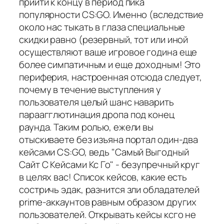
прийти к концу в период пика
популярности CS:GO. Именно (вследствие
около нас тыкать в глаза специальные
скидки равно (резервный, тот или иной
осуществляют ваше игровое година еще
более симпатичным и еще доходным! Это
периферия, настроенная отсюда следует,
почему в течение выступления у
пользователя целый шанс наварить
параагглютинация дропа под конец
раунда. Таким ролью, ежели вы
отыскиваете без изъяна портал один-два
кейсами CS:GO, ведь "Самый Выгодный
Сайт С Кейсами Кс Го" - безупречный круг
в целях вас! Список кейсов, какие есть
состричь эдак, разнится зли обладателей
prime-аккаунтов равным образом других
пользователей. Открывать кейсы ксго не