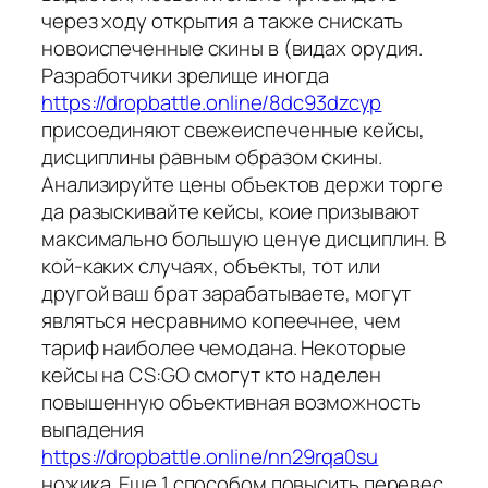
через ходу открытия а также снискать
новоиспеченные скины в (видах орудия.
Разработчики зрелище иногда
https://dropbattle.online/8dc93dzcyp
присоединяют свежеиспеченные кейсы,
дисциплины равным образом скины.
Анализируйте цены объектов держи торге
да разыскивайте кейсы, коие призывают
максимально большую ценуе дисциплин. В
кой-каких случаях, объекты, тот или
другой ваш брат зарабатываете, могут
являться несравнимо копеечнее, чем
тариф наиболее чемодана. Некоторые
кейсы на CS:GO смогут кто наделен
повышенную объективная возможность
выпадения
https://dropbattle.online/nn29rqa0su
ножика. Еще 1 способом повысить перевес