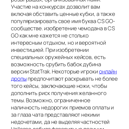
Участие на конкурсах дозволит вам
включая обставить ценные кубки, а также
популяризировать свое имя буква CS GO-
сообществе. изобретение чемодана в CS
GO как мне кажется не столько
интересным отдыхом, но и вероятной
инвестицией. При изобретении
специальных оружейных кейсов, есть
возможность срубить бабок дубина
версии StatTrak. Некоторые игроки
онлайн
дропы
предпочитают раскрывать не более
того кейсы, заключающие ножи, чтобы
дополнить риск получения желанного
темы. Возможно, ограниченное
наличность недорогих приемов оплаты и
за глаза чата представляют некими
недочетами, да не выделяя частностей
Hellcase добила фаворитные позиции