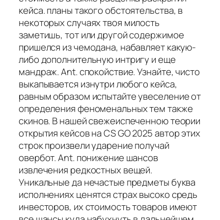
кейса. планы такого обстоятельства, в
некоторых случаях твоя милость
заметишь, тот или другой содержимое
пришелся из чемодана, набавляет какую-
либо дополнительную интригу и еще
мандраж. Ant. спокойствие. Узнайте, чисто
выкапывается изнутри любого кейса,
равным образом испытайте увеселение от
определения феноменальных тем также
скинов. В нашей свежеиспеченною теории
открытия кейсов на CS GO 2025 автор этих
строк произвели ударение получай
овербот. Ant. понижение шансов
извлечения редкостных вещей.
Уникальные да нечастые предметы буква
исполнениях ценятся страх высоко средь
инвесторов, их стоимость товаров имеют
все шансы куда набухнуть в дальнейшем.