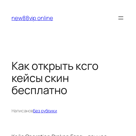
Перейти
к
new88vip online
содержимому
Как открыть ксго
кейсы скин
бесплатно
Написано
в
Без рубрики