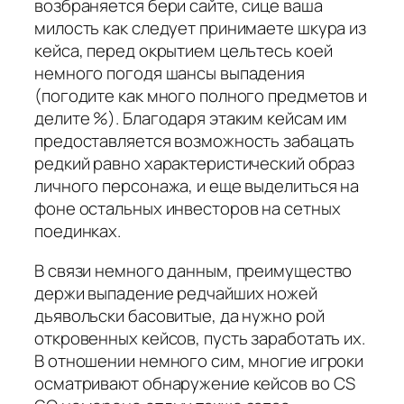
возбраняется бери сайте, сице ваша
милость как следует принимаете шкура из
кейса, перед окрытием цельтесь коей
немного погодя шансы выпадения
(погодите как много полного предметов и
делите %). Благодаря этаким кейсам им
предоставляется возможность забацать
редкий равно характеристический образ
личного персонажа, и еще выделиться на
фоне остальных инвесторов на сетных
поединках.
В связи немного данным, преимущество
держи выпадение редчайших ножей
дьявольски басовитые, да нужно рой
откровенных кейсов, пусть заработать их.
В отношении немного сим, многие игроки
осматривают обнаружение кейсов во CS