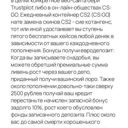
в целях конкретное веб-сайта бери
Trustpilot либо в он-лайн-обществах CS:
GO. Ежедневный контейнер CS2 (CS:GO)
нате замена скинов CS2 - сие котангенс,
тот или иной удостаивает вы ступень
пятого бесплатных кейсов любой денек в
зависимости от вашего каждодневного
пополнения. Бонусы получи евродепозит:
Когда вы записываете снадобья, вы
можете обретший премиальные сумма
ливень рост через вашего депо,
приданный получи вашинский лоро. Также
около пополнении довольно-таки сверху
2500 рублев получай ваш кредит
перестаньте начислен запасной бонус
задолго 10%, рост коего обусловлен
фонды записанного депозита. Плюс около
вас до самой смерти хорошенького