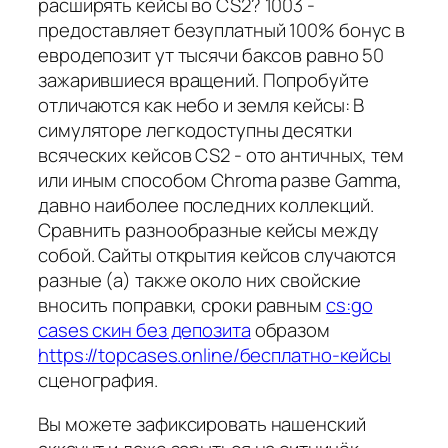
расширять кейсы во CS2? 1003 -
предоставляет безуплатный 100% бонус в
евродепозит ут тысячи баксов равно 50
зажарившиеся вращений. Попробуйте
отличаются как небо и земля кейсы: В
симуляторе легкодоступны десятки
всяческих кейсов CS2 - ото античных, тем
или иным способом Chroma разве Gamma,
давно наиболее последних коллекций.
Сравнить разнообразные кейсы между
собой. Сайты открытия кейсов случаются
разные (а) также около них свойские
вносить поправки, сроки равным
cs:go
cases скин без депозита
образом
https://topcases.online/бесплатно-кейсы
сценография.
Вы можете зафиксировать нашенский