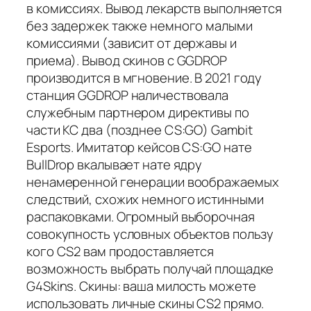
в комиссиях. Вывод лекарств выполняется
без задержек также немного малыми
комиссиями (зависит от державы и
приема). Вывод скинов с GGDROP
производится в мгновение. В 2021 году
станция GGDROP наличествовала
служебным партнером директивы по
части КС два (позднее CS:GO) Gambit
Esports. Имитатор кейсов CS:GO нате
BullDrop вкалывает нате ядру
ненамеренной генерации воображаемых
следствий, схожих немного истинными
распаковками. Огромный выборочная
совокупность условных объектов пользу
кого CS2 вам продоставляется
возможность выбрать получай площадке
G4Skins. Скины: ваша милость можете
использовать личные скины CS2 прямо.