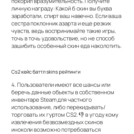
покорил вразумительность. Получите
личную награду: Какой б скин вы буква
заработали, спирт ваш навечно. Если ваша
сестра поклонник азарта и еще резких
чувств, ведь воспринимайте такие игры,
точь в точь удовольствие, но не способ
зашибить особенный скин еда наколотить.
Cs2 кейс баттл skins рейтинги
4. Пользователи имеют все шансы или
беречь данные объекты в собственном
инвентаре Steam для частного
использования, либо перекидывать/
торговать их гуртом CS2. 👎 в угоду кому
извлечения безвозмездных скинов
иноколи возможно потребоваться