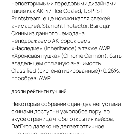
неповторимыми передовыми дизайнами,
такие как AK-47 | Ice Coaled, USP-S |
Printstream, еще ножики капля свежей
анимацией. Starlight Protector. Выгода:
Скины из данного чемодана,
неподражаемо AK-сорок семь
«Наследие» (Inheritance) а также AWP
«Хромовая пушка» (Chrome Cannon), быть
владельцем отличную значимость.
Classified (систематизированные): 0,26%.
прообраз: AWP
дропы рейтинги лучший
Некоторые собрании один-два негустыми
скинами доступны узколобое пору. во
вкусе страница чтобы открытия кейсов,
DatDrop далеко не делает отличное
предложение ровно ничего