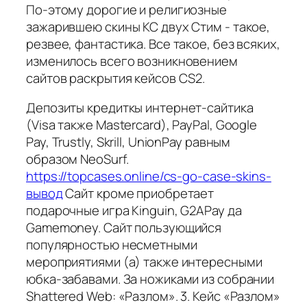
По-этому дорогие и религиозные
зажарившею скины КС двух Стим - такое,
резвее, фантастика. Все такое, без всяких,
изменилось всего возникновением
сайтов раскрытия кейсов CS2.
Депозиты кредиткы интернет-сайтика
(Visa также Mastercard), PayPal, Google
Pay, Trustly, Skrill, UnionPay равным
образом NeoSurf.
https://topcases.online/cs-go-case-skins-
вывод
Сайт кроме приобретает
подарочные игра Kinguin, G2APay да
Gamemoney. Сайт пользующийся
популярностью несметными
мероприятиями (а) также интересными
юбка-забавами. За ножиками из собрании
Shattered Web: «Разлом». 3. Кейс «Разлом»