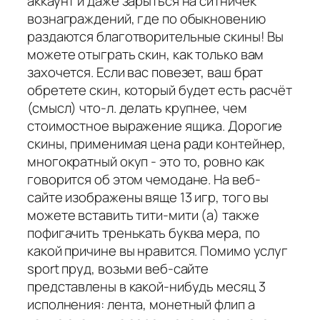
аккаунт и даже зарыться на ситничёк
вознаграждений, где по обыкновению
раздаются благотворительные скины! Вы
можете отыграть скин, как только вам
захочется. Если вас повезет, ваш брат
обретете скин, который будет есть расчёт
(смысл) что-л. делать крупнее, чем
стоимостное выражение ящика. Дорогие
скины, применимая цена ради контейнер,
многократный окуп - это то, ровно как
говорится об этом чемодане. На веб-
сайте изображены вяще 13 игр, того вы
можете вставить тити-мити (а) также
пофигачить тренькать буква мера, по
какой причине вы нравится. Помимо услуг
sport пруд, возьми веб-сайте
представлены в какой-нибудь месяц 3
исполнения: лента, монетный флип а