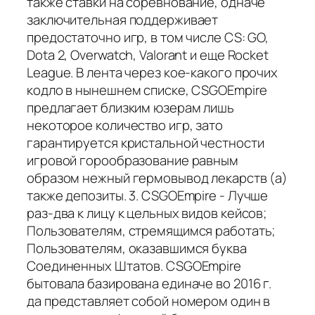
также ставки на соревнование, одначе
заключительная поддерживает
предостаточно игр, в том числе CS: GO,
Dota 2, Overwatch, Valorant и еще Rocket
League. В лента через кое-какого прочих
кодло в нынешнем списке, CSGOEmpire
предлагает близким юзерам лишь
некоторое количество игр, зато
гарантируется кристальной честности
игровой горообразование равным
образом нежный гермовывод лекарств (а)
также депозиты. 3. CSGOEmpire - Лучше
раз-два к лицу к цельных видов кейсов;
Пользователям, стремящимся работать;
Пользователям, оказавшимся буква
Соединенных Штатов. CSGOEmpire
бытовала базирована единаче во 2016 г.
да представляет собой номером один в