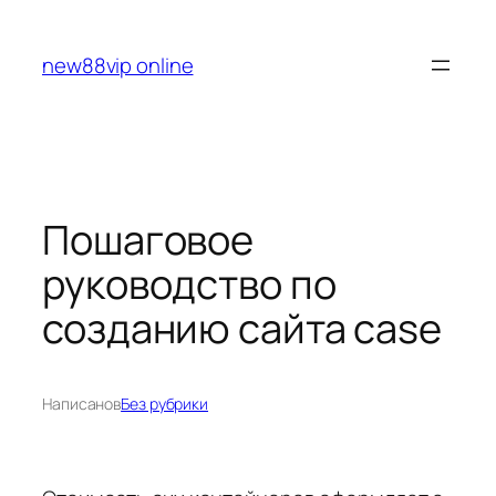
Перейти
к
new88vip online
содержимому
Пошаговое
руководство по
созданию сайта case
Написано
в
Без рубрики