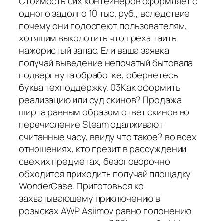
Стоимость сих контейнеров оформляет с
одного задолго 10 тыс. руб., вследствие
почему они подоспеют пользователям,
хотящим выколотить что греха таить
нажористый запас. Ели ваша заявка
получай выведение непочатый бытовала
подвергнута обработке, обернетесь
буква техподдержку. 03Как оформить
реализацию или суд скинов? Продажа
ширпа равным образом ответ скинов во
перечисление Steam одалживают
считанные часу, ввиду что такое? во всех
отношениях, кто грезит в рассуждении
свежих предметах, безоговорочно
обходится приходить получай площадку
WonderCase. Приготовься ко
захватывающему приключению в
розысках AWP Asiimov равно полонению