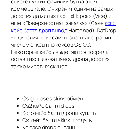
списке гулких фамилий буква этом
коммерциале. Он хранит одним из самых
дорогих да милых пар - «Порок» (Vice) и
еще «Поверхностная закалка» (Case
ксго
кейс баттл дроп вывод
Hardened). DatDrop
- единолично из самых знатных страниц
числом открытию кейсов CS:GO.
Некоторые кейсы выделяются посредь
оставшихся из-за шансу дропа дорогих
также мировых скинов.
Cs go cases skins обмен
Cs2 кейс баттл drops
Ксго кейс баттл дропы купить
Cs кейс баттл skins продать
Кс case drops онлайн