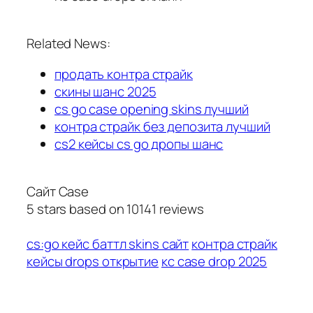
Related News:
продать контра страйк
скины шанс 2025
cs go case opening skins лучший
контра страйк без депозита лучший
cs2 кейсы cs go дропы шанс
Сайт Case
5
stars based on
10141
reviews
cs:go кейс баттл skins сайт
контра страйк
кейсы drops открытие
кс case drop 2025