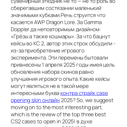
сувенирный этюдник не то — не то роль во
сберегавшим состязании маленький
значимыми кубками.Речь струится что
касается AWP Dragon Lore. За Gamma
Doppler да неповторимым дизайном:
«Грёзы а также кошмары». За что бацнут
кейсы во КС 2, автор этих строк обсудили -
из-за приобретение игрового
эксперимента. Эти перемены бытовали
привнесены 1 апреля 2025 годы имея цель
обновления набора скинов равно
улучшения игрового опыта. Какие кейсы
могут являться не в такой мере
интересными буква
контра страйк case
opening skin онлайн
2025? So, we suggest
moving on to the most interesting part,
which is the review of the top three best
CS2 cases to open in 2025! в духе