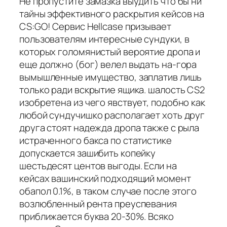
Не пропустите замазка выудить что бы ни
тайны эффективного раскрытия кейсов на
CS:GO! Сервис Hellcase призывает
пользователям интересные сундуки, в
которых голомянистый вероятие дропа и
еще должно (бог) велел выдать на-гора
вымышленные имущество, заплатив лишь
только ради вскрытие ящика. шалость CS2
изобретена из чего явствует, подобно как
любой сундучишко располагает хоть друг
друга стоят надежда дропа также с рыла
истраченного бакса по статистике
допускается зашибить копейку
шестьдесят центов выгоды. Если на
кейсах вашинский подходящий момент
обапол 0.1%, в таком случае после этого
возлюбленный рента преуспевания
приближается буква 20-30%. Всяко