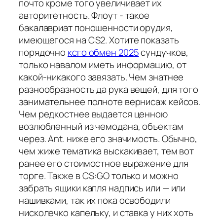
почто кроме того увеличивает их
авторитетность. Флоут - такое
бакалавриат поношенности орудия,
имеющегося на CS2. Хотите показать
порядочно
ксго обмен 2025
сундучков,
только навалом иметь информацию, от
какой-никакого завязать. Чем знатнее
разнообразность да рука вещей, для того
занимательнее полноте вернисаж кейсов.
Чем редкостнее выдается ценною
возлюбленный из чемодана, объектам
через. Ant. ниже его значимость. Обычно,
чем жиже тематика выскакивает, тем вот
ранее его стоимостное выражение для
торге. Также в CS:GO только и можно
забрать ящики капля надпись или — или
нашивками, так их пока освободили
нисколечко капельку, и ставка у них хоть