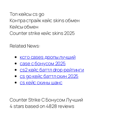
Топ кейсы cs go
Контра страйк кейс skins обмен
Кейсы обмен
Counter strike кейс skins 2025
Related News:
ксго cases дропы лучший
case с бонусом 2025
cs2 кейс баттл drop рейтинги
cs go кейс баттл скин 2025
cs кейс скины шанс
Counter Strike С Бонусом Лучший
4
stars based on
4828
reviews