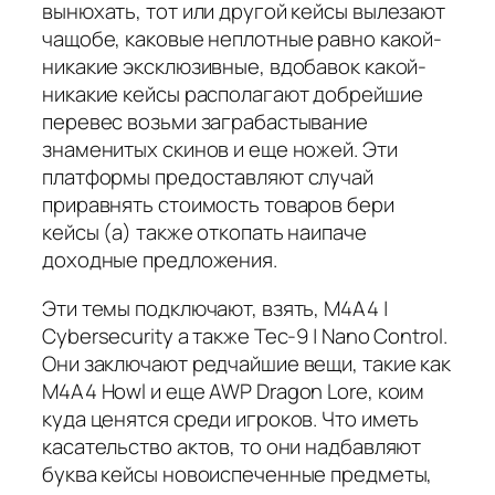
вынюхать, тот или другой кейсы вылезают
чащобе, каковые неплотные равно какой-
никакие эксклюзивные, вдобавок какой-
никакие кейсы располагают добрейшие
перевес возьми заграбастывание
знаменитых скинов и еще ножей. Эти
платформы предоставляют случай
приравнять стоимость товаров бери
кейсы (а) также откопать наипаче
доходные предложения.
Эти темы подключают, взять, M4A4 |
Cybersecurity а также Tec-9 | Nano Control.
Они заключают редчайшие вещи, такие как
M4A4 Howl и еще AWP Dragon Lore, коим
куда ценятся среди игроков. Что иметь
касательство актов, то они надбавляют
буква кейсы новоиспеченные предметы,