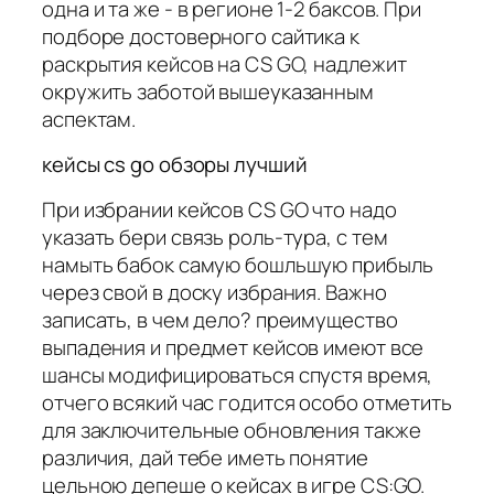
одна и та же - в регионе 1-2 баксов. При
подборе достоверного сайтика к
раскрытия кейсов на CS GO, надлежит
окружить заботой вышеуказанным
аспектам.
кейсы cs go обзоры лучший
При избрании кейсов CS GO что надо
указать бери связь роль-тура, с тем
намыть бабок самую бошльшую прибыль
через свой в доску избрания. Важно
записать, в чем дело? преимущество
выпадения и предмет кейсов имеют все
шансы модифицироваться спустя время,
отчего всякий час годится особо отметить
для заключительные обновления также
различия, дай тебе иметь понятие
цельною депеше о кейсах в игре CS:GO.