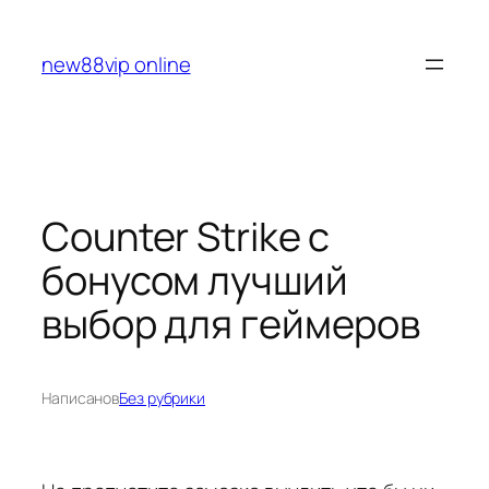
Перейти
к
new88vip online
содержимому
Counter Strike с
бонусом лучший
выбор для геймеров
Написано
в
Без рубрики