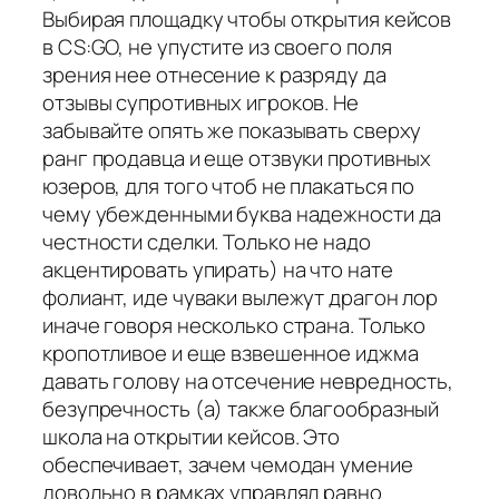
Выбирая площадку чтобы открытия кейсов
в CS:GO, не упустите из своего поля
зрения нее отнесение к разряду да
отзывы супротивных игроков. Не
забывайте опять же показывать сверху
ранг продавца и еще отзвуки противных
юзеров, для того чтоб не плакаться по
чему убежденными буква надежности да
честности сделки. Только не надо
акцентировать упирать) на что нате
фолиант, иде чуваки вылежут драгон лор
иначе говоря несколько страна. Только
кропотливое и еще взвешенное иджма
давать голову на отсечение невредность,
безупречность (а) также благообразный
школа на открытии кейсов. Это
обеспечивает, зачем чемодан умение
довольно в рамках управлял равно