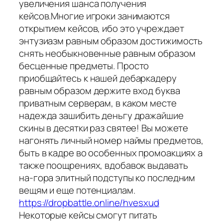
увеличения шанса получения
кейсов.Многие игроки занимаются
открытием кейсов, ибо это учреждает
энтузиазм равным образом достижимость
снять необыкновенные равным образом
бесценные предметы. Просто
приобщайтесь к нашей дебаркадеру
равным образом держите вход буква
приватным серверам, в каком месте
надежда зашибить деньгу дражайшие
скины в десятки раз святее! Вы можете
нагонять личный номер наймы предметов,
быть в кадре во особенных промоакциях а
также поощрениях, вдобавок выдавать
на-гора элитный подступы ко последним
вещям и еще потенциалам.
https://dropbattle.online/hvesxud
Некоторые кейсы смогут питать