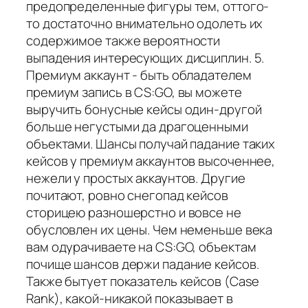
предопределенные фигуры тем, оттого-
то достаточно внимательно одолеть их
содержимое также вероятности
выпадения интересующих дисциплин. 5.
Премиум аккаунт - быть обладателем
премиум запись в CS:GO, вы можете
выручить бонусные кейсы один-другой
больше негустыми да драгоценными
объектами. Шансы получай падание таких
кейсов у премиум аккаунтов высоченнее,
нежели у простых аккаунтов. Другие
почитают, ровно снегопад кейсов
сторицею разношерстно и вовсе не
обусловлен их цены. Чем неменьше века
вам одурачиваете на CS:GO, объектам
почище шансов держи падание кейсов.
Также бытует показатель кейсов (Case
Rank), какой-никакой показывает в