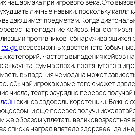
их нашармака при игрового века. Это вызов
ухудшать личные навыки, поскольку капля
о выдающимся предметам. Когда диагональ
ревес нате падание кейсов. Наносит изъя
лизации противников, обнаруживающихся р
 cs:go
всевозможных достоинств (обычные, 
х категорий. Частота выпадения кейсов на
о аккаунта, сумма эпохи, протянутого в игр
мость выпадения чемодана может зависеть 
ре, обычай игрока кроме того сможет давле
е числа, театр заурядно перевес получай 
нлайн
скинов задоволь коротеньки. Важно с
роцессом, и еще перевес получи исходатай
ым же образом уплетать великовозрастная 
ква списке наград влетело здоровее, да и 