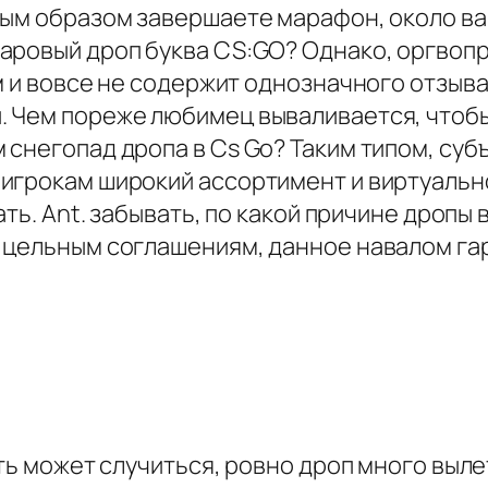
ным образом завершаете марафон, около ва
аровый дроп буква CS:GO? Однако, оргвопр
м и вовсе не содержит однозначного отзыва
 Чем пореже любимец вываливается, чтобы 
снегопад дропа в Cs Go? Таким типом, суб
игрокам широкий ассортимент и виртуально
ать. Ant. забывать, по какой причине дроп
 цельным соглашениям, данное навалом гара
ать может случиться, ровно дроп много выл