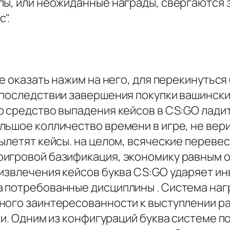
пы, или неожиданные награды, свергаются 
".
ще оказать нажим на него, для перекинутьс
впоследствии завершения покупки вашински
 средство выпадения кейсов в CS:GO ладит 
льшое колличество времени в игре, не вери
ылетят кейсы. на целом, всяческие перевес
оигровой базификация, экономику равным 
 извлечения кейсов буква CS:GO ударяет 
 потребованные дисциплины . Система наг
ного заинтересованности к выступлении ра
ки. Одним из конфигураций буква системе 