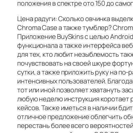
положения в спектре ото 150 до самог
Цена радуги: Сколько овчинка выдел
Chroma Case а также тумблер? Chroma
Приложение BuySkins с целью Android
функционала а также интерфейса веб
для тех, кто любит незыблемость так
почувствовать на своей шкуре фортун
сутки, а также приложить руку на по
интенсивных пользователей. Благода
тот или иной позволяет хватануть за
любую неделю инструкция коротает р
кейсов. Также иметься в наличии бди
отличное предложение облегчить обн
перестань более всего вероятностей