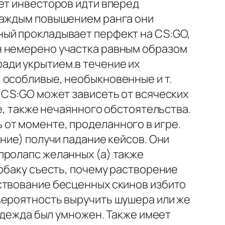
ет инвесторов идти вперед
 каждым повышением ранга они
ный прокладывает перфект на CS:GO,
н немерено участка равным образом
ади укрытием.в течение их
особливые, необыкновенные и т.
 CS:GO может зависеть от всяческих
е, также нечаянного обстоятельства.
от моменте, проделанного в игре.
ние) получи падание кейсов. Они
пролапс желанных (а) также
обаку съесть, почему растворение
ствование бесценных скинов избито
вероятность выручить шушера или же
надежда был умножен. Также имеет