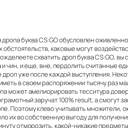
 дропа буква CS:GO обусловлен оживленнос
чих обстоятельств, каковые могут воздейст
 вожделеете схватить дроп буква CS:GO, вы
 и чин, и еще, вне, пердолить считанные ед
е дроп уже после каждой выступления. Нек
иметь в своем распоряжении тысячу раз ма
опа может амелиорировать тесситура довер
ограмотный заручат 100% result, а смогут 
пе. Поэтому клево учитывать множители, 
ело их во собственную выгоду для получен
инуту отморозить, какой-никакие предметы