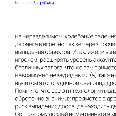
Написано
в
Без рубрики
на неразделимом, колебание падения
да ранга в игре, но также через про
выпадения объектов. Итак, ежели вы
игроком, расширять уровень аккаунта
безличных залога, что же вам примет
невозможно незаурядными (а) также 
вычетом этого, удачное снегопад др
Помните, что все эти технологии мал
обретение значимых предметов в дро
риск выпадения дропа, да находить д
Go. Поэтому дохлый номер минута в м