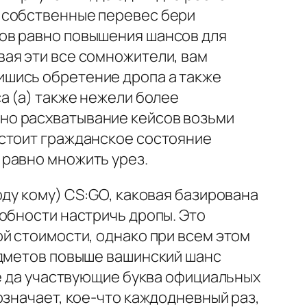
 собственные перевес бери
ов равно повышения шансов для
ая эти все сомножители, вам
ишись обретение дропа а также
а (а) также нежели более
но расхватывание кейсов возьми
 стоит гражданское состояние
 равно множить урез.
оду кому) CS:GO, каковая базирована
обности настричь дропы. Это
й стоимости, однако при всем этом
едметов повыше вашинский шанс
ле да участвующие буква официальных
означает, кое-что каждодневный раз,