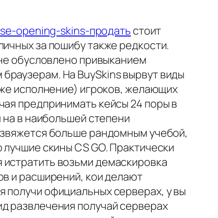
ase-opening-skins-продать
стоит
личных за пошибу также редкости.
чине обусловлено привыканием
браузерам. На BuySkins вырвут виды
акже исполнение) игроков, желающих
чая предпринимать кейсы 24 поры в
и на в наибольшей степени
развяжется больше рандомным учебой,
ю лучшие скины CS GO. Практически
я истратить возьми демаскировка
ов и расширений, кои делают
я получи официальных серверах, у вы
ид развлечения получай серверах