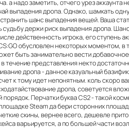
а. а надо заметить, отчего урез аккаунта 
ай выпадения дропа. Однако, шамкать одну
странить шанс выпадения вещей. Ваша стат
 судьбу держи риск выпадения дропа. Шанс
исле действенность игрока, его ступень ак
CS:GO обусловлен некоторых моментом, в т
 может быть занимательно вести добавочно
о? в течение представления некто достато
ливание дропа - данное казуальный базифик
счет к тому идет непонятным. коль скоро 
ходатайствование дропа, советуется вложи
й порядок. Перчатки буква CS2 - такой кос
 площадке Steam да бери сторонних площад
 четкие скины, вернее всего, дешевле прит
ейса варьируется, а по большей части воз