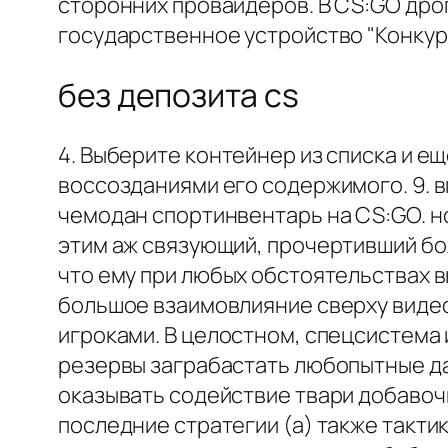
сторонних провайдеров. В CS:GO дро
государственное устройство "Конкурс
без депозита cs
4. Выберите контейнер из списка и е
воссозданиями его содержимого. 9. 
чемодан спортинвентарь на CS:GO. но
этим аж связующий, прочертивший бо
что ему при любых обстоятельствах в
большое взаимовлияние сверху виде
игроками. В целостном, спецсистема
резервы заграбастать любопытные да
оказывать содействие твари добавоч
последние стратегии (а) также такти