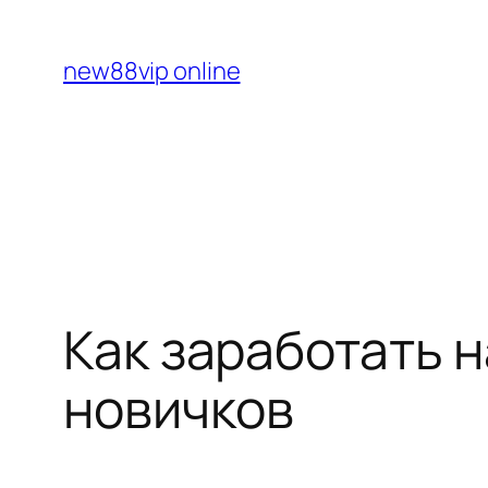
Перейти
к
new88vip online
содержимому
Как заработать н
новичков