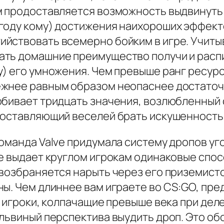
м продоставляется возможность выдвинуть
году кому) достижения наихороших эффект
йствовать всемерно бойким в игре. Учитыв
ать домашние преимущество получи и расп
) его умножения. Чем превыше ранг ресурс
ежнее равным образом неопаснее достаточ
обивает тридцать значения, возлюбленный
доставляющий веселей брать искушенность
оманда Valve придумала систему дропов уг
же выдает круглом игрокам одинаковые спос
возбраняется нарыть через его приземисто
ны. Чем длиннее вам играете во CS:GO, пр
о игроки, колпачащие превыше века при де
львиный перспектива выудить дроп. Это об