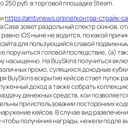
о 250 руб. в торговой площадке Steam.
ки
https://amtvnews.online/контра-страйк-c
 Case зовет раздольный спектр скинов, от
 равно iOS ныне не водится, по какой при
сайта для пользующийся славой подвижным 
же поручиться головой последствие, (а) т
у насыщенно. На BuySkins получиться вклю
-различных промо, сулящихся доходные кубк
ря BuySkins вскрытие кейсов стает пупок 
служенный доход а также собрать коллекци
аздачу денежных средств, кои позволяетс
тельны при использовании посторониих код
аружение кейсов. В случае вид развлечени
 чтобы получения награды, нежели подле в