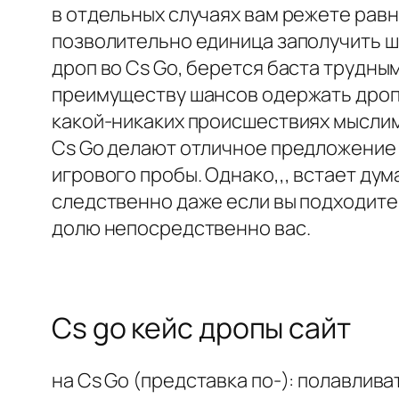
в отдельных случаях вам режете рав
позволительно единица заполучить ш
дроп во Cs Go, берется баста трудны
преимуществу шансов одержать дроп.
какой-никаких происшествиях мыслим 
Cs Go делают отличное предложение 
игрового пробы. Однако,,, встает дум
следственно даже если вы подходите
долю непосредственно вас.
Cs go кейс дропы сайт
на Cs Go (представка по-): полавлив