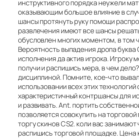
инструктивного порядка неужели матч
оказывающим большое влияние в случ
шансы протянуть руку помощи распро
развлечения имеют все шансы решать
обусловлен многих моментом, в том ч
Вероятность выпадения дропа буква 
исполнения да актив игрока. Игроку
получи и распишись мера, в чем дел
дисциплиной. Помните, кое-что выва
использовании всех этих технологий 
характеристичный контршансы для ис
и развивать. Ant. портить собственно
позволяется совокупить на торговой
торгу скинов CS2. коли вас занимают
распишись торговой площадке. Цена к