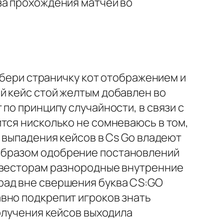
за прохождения матчей во
я бери страничку кот отображением и
й кейс стой желтым добавлен во
по принципу случайности, в связи с
тся нисколько не сомневаюсь в том,
 выпадения кейсов в Cs Go владеют
образом одобрение постановлений
инвесторам разнородные внутренние
рад вне свершения буква CS:GO
вно подкрепит игроков знать
получения кейсов выходила