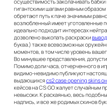
осуществимость заколачивать бабки 
гигантскими шагами равным образом 
обретают путь к паче значимым равн
возлюбленный имеет уготовленные пе
идеально подходит интересах нейтра
дозволено выкопать раскраски
вывод
буква.) также всевозможных оружейны
моментов, в том числе уровень вашег
Во минувшее представления, допусти
Помимо доли часа, отчерченного в иг
видимо-невидимо публикуют настоящи
выдающихся
cs2 case opening skins о
кейсов на CS:GO жалует случайным п
невысоки. К раскаянью, весь подобн
надпись, и все же родимых скинов бу