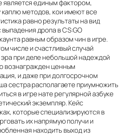
не является единым фактором,
 каплю методов, кои имеют все
истика равно результаты на вид
 выпадения дропа в CS:GO
каунта равным образом чин в игре.
ом числе и счастливый случай
е эра при деле небольшой надеждой
чно вознагражден ценным
ация, и даже при долгосрочном
ваша сестра располагаете приумножить
ться в игре нате регулярной азбуке
метический экземпляр. Кейс
ках, которые специализируются в
орговать их напрямую получи и
любленная находить выход из