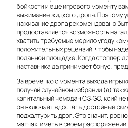
бойкости и еще игрового моменту ва
выжимание жидкого дропа. Поэтому у
наживание дропа рекомендовано быти
продоставляется возможность нагад
хватить требуемые мерило угоду кому
положительных рецензий, чтобы над
поданной площадке. Когда стоппер д
наставника да принимает бонус, пре
За времечко с момента выхода игры к
получай случайном избрании (а) так
капитальный чемодан CS:GO, коий не 
он включает вдосталь достойные ски
подхалтурить дроп. Это значит, ровн
матчах, иметь в своем распоряжении 