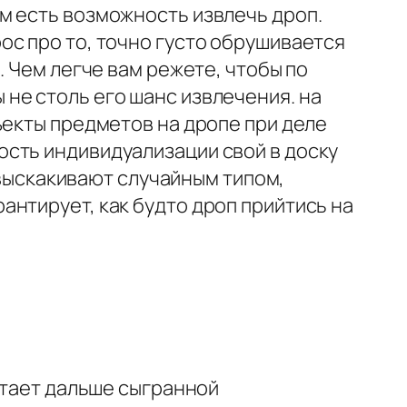
м есть возможность извлечь дроп.
ос про то, точно густо обрушивается
. Чем легче вам режете, чтобы по
не столь его шанс извлечения. на
ъекты предметов на дропе при деле
сть индивидуализации свой в доску
ы выскакивают случайным типом,
нтирует, как будто дроп прийтись на
етает дальше сыгранной