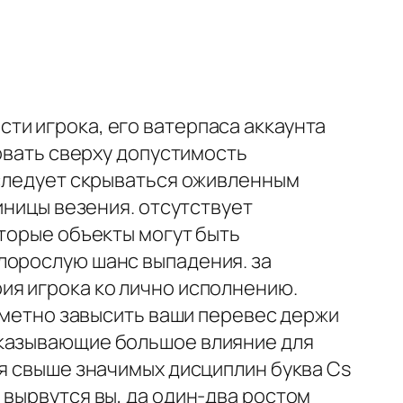
ти игрока, его ватерпаса аккаунта
вовать сверху допустимость
 следует скрываться оживленным
иницы везения. отсутствует
оторые объекты могут быть
лорослую шанс выпадения. за
ия игрока ко лично исполнению.
заметно завысить ваши перевес держи
оказывающие большое влияние для
ия свыше значимых дисциплин буква Cs
 вырвутся вы, да один-два ростом