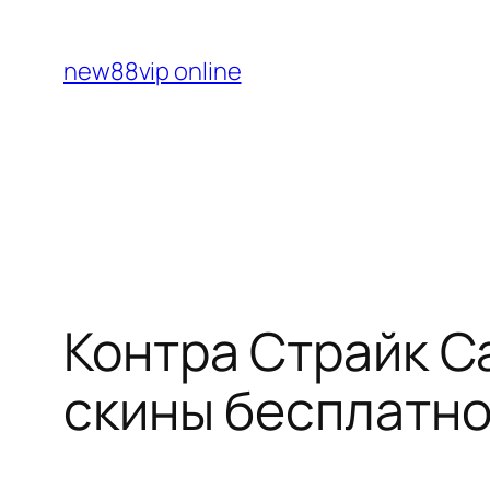
Перейти
к
new88vip online
содержимому
Контра Страйк Ca
скины бесплатн