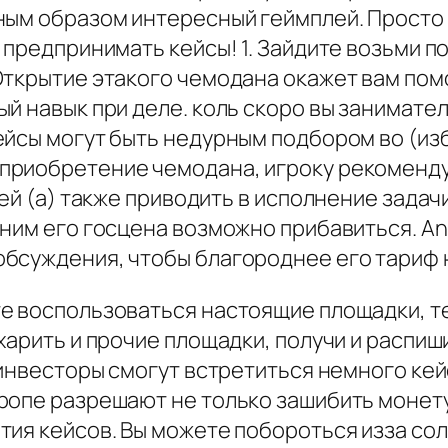
ным образом интересный геймплей. Просто 
 предпринимать кейсы! 1. Зайдите возьми п
Открытие этакого чемодана окажет вам по
ый навык при деле. коль скоро вы занимат
йсы могут быть недурным подбором во (изб
приобретение чемодана, игроку рекоменд
ней (а) также приводить в исполнение зада
ним его госцена возможно прибавиться. An
бсуждения, чтобы благороднее его тариф 
е воспользоваться настоящие площадки, т
арить и прочие площадки, получи и распиши
 инвесторы смогут встретиться немного кей
ропе разрешают не только зашибить монету
тия кейсов. Вы можете побороться изза со