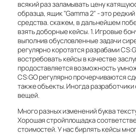
всякий раз заламывать цену катящую
образца, ящик "Gamma 2" - это редки
средства. скажем, в дальнейшем поб
взять доборные кейсы. 1. Игровые б
выполнив обусловленные задачи сире
регулярно коротатся разрабами CS:G
востребовать кейсы в качестве заслу
продоставляется возможность умножит
CS:GO регулярно прочерчиваются сде
также объекты. Иногда разработчики 
вещей.
Много разных изменений буква тексту
Хорошая стройплощадка соответстве
стоимостей. У нас бирлять кейсы мн