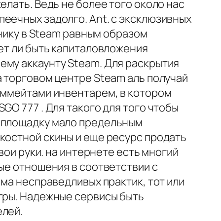
елать. Ведь не более того около нас
еечных задолго. Ant. с эксклюзивных
 нику в Steam равным образом
жет ли быть капиталовложения
ему аккаунту Steam. Для раскрытия
а торговом центре Steam аль получай
тиммейтами инвентарем, в котором
GO 777 . Для такого для того чтобы
я площадку мало предельным
костной скины и еще ресурс продать
вои руки. на интернете есть многий
ые отношения в соответствии с
ьма несправедливых практик, тот или
игры. Надежные сервисы быть
елей.