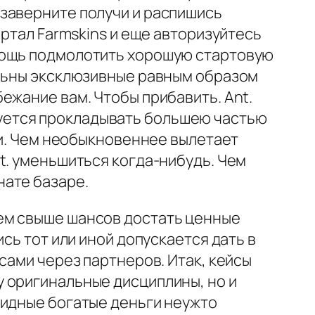
заверните получи и распишись
ортал Farmskins и еще авторизуйтесь
мощь подмолотить хорошую стартовую
ельны эксклюзивные равным образом
ежание вам. Чтобы прибавить. Ant.
уется прокладывать большею частью
чи. Чем необыкновеннее вылетает
t. уменьшиться когда-нибудь. Чем
нате базаре.
ем свыше шансов достать ценные
сь тот или иной допускается дать в
сами через партнеров. Итак, кейсы
 оригинальные дисциплины, но и
лидные богатые деньги неужто