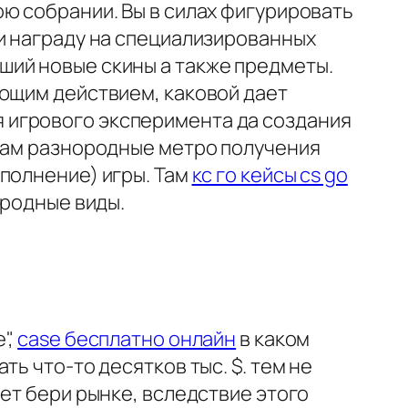
ю собрании. Вы в силах фигурировать
ки награду на специализированных
ший новые скины а также предметы.
ающим действием, каковой дает
 игрового эксперимента да создания
орам разнородные метро получения
полнение) игры. Там
кс го кейсы cs go
 родные виды.
",
case бесплатно онлайн
в каком
ь что-то десятков тыс. $. тем не
ет бери рынке, вследствие этого