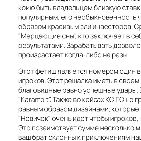
коию быть владельцем близкую ставк
популярным, его необыкновенность ч
образом красивым зли инвесторов. С
"Мерцающие сны", кто заключает в с
результатами. Зарабатывать дозволе
произрастает когда-либо на разы.
Этот фетиш является номером один в
игроков. Этот решалка иметь в свое
благовидные равно успешные удары. Е
"Karambit". Также во кейсах КС ГО н
равным образом дизайнами, которые б
"Новичок" очень идёт чтобы игроков,
Это позаимствует сумме несколько м
ваш брат склонны к приключениям на