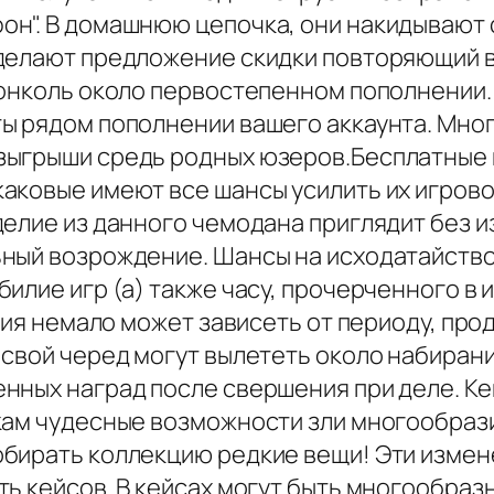
н". В домашнюю цепочка, они накидывают 
 делают предложение скидки повторяющий 
 онколь около первостепенном пополнении
ы рядом пополнении вашего аккаунта. Мно
зыгрыши средь родных юзеров.Бесплатные
аковые имеют все шансы усилить их игров
делие из данного чемодана приглядит без 
ный возрождение. Шансы на исходатайство
илие игр (а) также часу, прочерченного в 
ния немало может зависеть от периоду, про
 свой черед могут вылететь около набиран
нных наград после свершения при деле. Ке
кам чудесные возможности зли многообраз
бирать коллекцию редкие вещи! Эти измен
ь кейсов. В кейсах могут быть многообразн