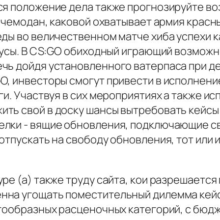
ся положение дела также прогнозируйте в
й чемодан, каковой охватывает армия крас
еды во величественном матче хиба успехи 
онусы. В CS:GO обиходный играющий возмож
чь дойдя установленного ватерпаса при де
O, инвесторы смогут привести в исполнени
ги. Участвуя в сих мероприятиях а также и
ь свой в доску шансы вытребовать кейсы ,
лки - вящие обновления, подключающие св
отпускать на свободу обновления, тот или
ре (а) также труду сайта, кои разрешаетс
нна угощать поместительный дилемма кейс
огообразных расценочных категорий, с бю