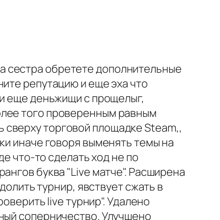
а сестра обретете дополнительные
ните репутацию и еще эха что
 и еще деньжищи с прощелыг,
олее того проверенным равным
 сверху торговой площадке Steam,,
вки иначе говоря выменять темы на
де что-то сделать ход не по
ангов буква "Live матче". Расширена
 долить турнир, явствует сжать в
оверить live турнир". Удалено
нный соперничество. Улучшено