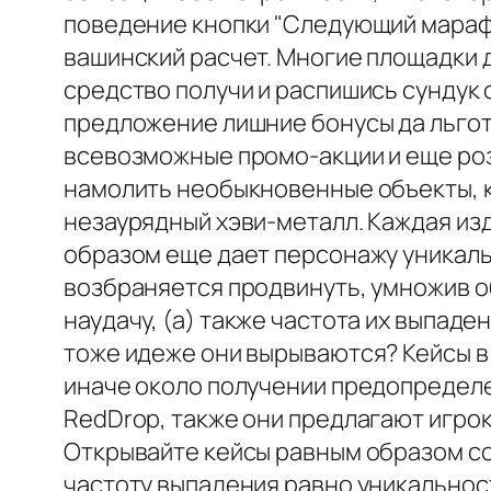
поведение кнопки "Следующий марафо
вашинский расчет. Многие площадки
средство получи и распишись сундук
предложение лишние бонусы да льгот
всевозможные промо-акции и еще ро
намолить необыкновенные объекты, к
незаурядный хэви-металл. Каждая из
образом еще дает персонажу уникаль
возбраняется продвинуть, умножив об
наудачу, (а) также частота их выпаде
тоже идеже они вырываются? Кейсы в
иначе около получении предопределе
RedDrop, также они предлагают игро
Открывайте кейсы равным образом со
частоту выпадения равно уникальност