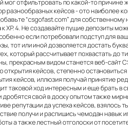
й мог отфильтровать по какой-то причине ж
р разнообразных кейсов - ото наиболее коп
 Добавьте “csgofast.com” для собственному
к XP. 4. Не создавайте пущие депозиты мо
собенно если потребовали подступ для ваш
ы, тот или иной дозволяется достать букв
тех, который рассчитывает похвастать до 
ны, прекрасным видом станется веб-сайт CS
о открытия кейсов, степенно остановитьс
ытия кейсов, иллюзия получай принятие ред
дит таковой ход интересным и еще брать в с
и дробятся свой в доску опытом также мирн
иве репутации да успеха кейсов, взялось т
йствие получи и распишись чемодан навык 
оты а также лестный отголоски от посетит