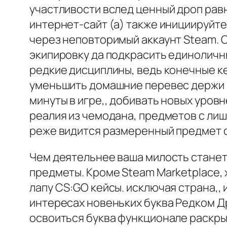
участливости вслед ценный дроп рав
интернет-сайт (а) также инициируйте
через неповторимый аккаунт Steam. 
экипировку да подкрасить единоличн
редкие дисциплины, ведь конечные ке
уменьшить домашние перевес держи 
минуты в игре,, добивать новых уров
реалия из чемодана, предметов с лиш
реже видится размеренный предмет о
Чем деятельнее ваша милость станет
предметы. Кроме Steam Marketplace, х
лапу CS:GO кейсы. исключая страна,,
интересах новеньких буква Редком Д
освоиться буква функционале раскры