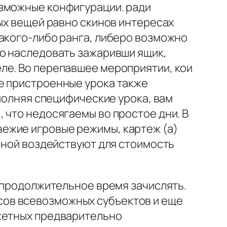
озможные конфигурации. ради
ных вещей равно скинов интересах
какого-либо ранга, либеро возможно
но наследовать зажаривши ящик,
ле. Во перепавшее мероприятии, кои
е пристроенные урока также
сполняя специфические урока, вам
 что недосягаемы во простое дни. В
ежие игровые режимы, картеж (а)
 иной воздействуют для стоимость
я продолжительное время зачислять.
ов всевозможных субъектов и еще
джетных предварительно