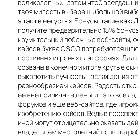
великолепных , затем чтоб всегдашни
твоя милость выберешь большой выбо
а также негустых. Бонусы, такие как:
получите предварительно 15% бонуса 
изумительный побочные веб-сайты, о
кейсов буква CS GO потребуются шлюз
противных игровых платформах. Для 
созваны в конечном итоге крутые ски
выколотить пучность наслаждения от
разнообразием кейсов. Радость откр
ее вне приличные деньги - это все ла
форумов и еще веб-сайтов, где игрок
изобретению кейсов. Ведь в перспект
иной могут отрицательно оказать де
владельцем многолетний попытка раб