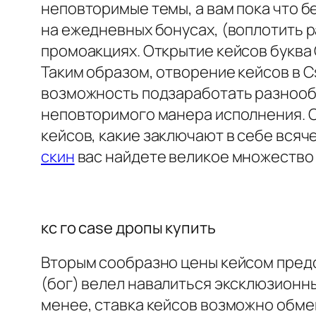
неповторимые темы, а вам пока что 
на ежедневных бонусах, (воплотить 
промоакциях. Открытие кейсов буква
Таким образом, отворение кейсов в 
возможность подзаработать разнооб
неповторимого манера исполнения. C
кейсов, какие заключают в себе вся
скин
вас найдете великое множество р
кс го case дропы купить
Вторым сообразно цены кейсом предст
(бог) велел навалиться эксклюзионны
менее, ставка кейсов возможно обмен