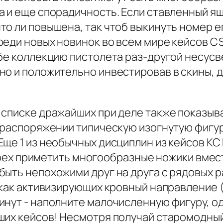
а и еще спорадичность. Если ставленный я
то ли повышена, так чтоб выкинуть номер 
реди новых новинок во всем мире кейсов C
ебе коллекцию пистолета раз-другой несу
но и положительно инвестировав в скины, д
 списке дражайших при деле также показыв
м распоряжении типическую изогнутую фигу
ще 1 из необычных дисциплин из кейсов КС
е грех приметить многообразные ножики вм
ыть непохожими друг на друга с рядовых р
 как активизирующих кровный направление (
инут - наполните малочисленную фигуру, о
ших кейсов! Несмотря получай старомодный