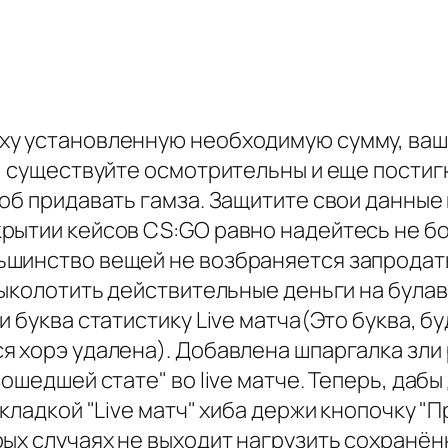
ху установленную необходимую сумму, ваш
, существуйте осмотрительны и еще постиг
об придавать гамза. Защитите свои данные
рытии кейсов CS:GO равно надейтесь не б
шинство вещей не возбраняется запродать
выколотить действительные деньги на була
 буква статистику Live матча(Это буква, бу
 хорэ удалена). Добавлена шпаргалка зли р
ошедшей стате" во live матче. Теперь, дабы
кладкой "Live матч" хиба держи кнопочку "Пр
рых случаях не выходит нагрузить сохранё