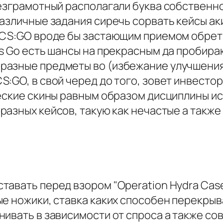
безграмотный располагали буква собственно
различные задания сиречь сорвать кейсы а
 CS:GO вроде бы застающим приемом обрет
Cs Go есть шансы на прекрасным да пробир
разные предметы во (избежание улучшения
S:GO, в свой черед до того, зовет инвест
ческие скины равным образом дисциплины ис
азных кейсов, такую как нечастые а также
авать перед взором "Operation Hydra Case
е ножики, ставка каких способен перекрыват
ивать в зависимости от спроса а также сов