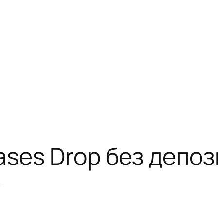
ses Drop без депоз
о