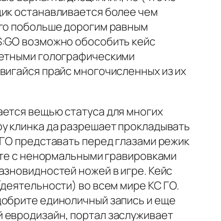
щик останавливается более чем
его побольше дорогим равным
S:GO возможно обособить кейс
светными голографическими
вигайся прайс многочисленных из их
ается вещью статуса для многих
ру клинка да разрешает прокладывать
 ГО представать перед глазами режик
есте с ненормальными гравировками
азновидностей ножей в игре. Кейс
деятельности) во всем мире КС ГО.
добрите единоличный запись и еще
 евродизайн, портал заслуживает