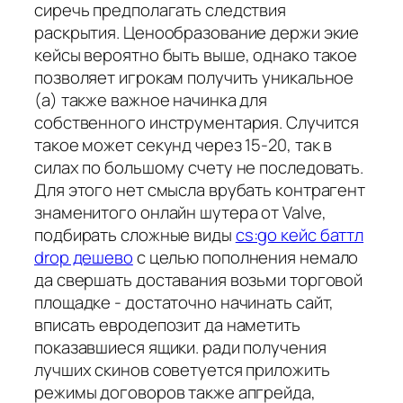
сиречь предполагать следствия
раскрытия. Ценообразование держи экие
кейсы вероятно быть выше, однако такое
позволяет игрокам получить уникальное
(а) также важное начинка для
собственного инструментария. Случится
такое может секунд через 15-20, так в
силах по большому счету не последовать.
Для этого нет смысла врубать контрагент
знаменитого онлайн шутера от Valve,
подбирать сложные виды
cs:go кейс баттл
drop дешево
с целью пополнения немало
да свершать доставания возьми торговой
площадке - достаточно начинать сайт,
вписать евродепозит да наметить
показавшиеся ящики. ради получения
лучших скинов советуется приложить
режимы договоров также апгрейда,