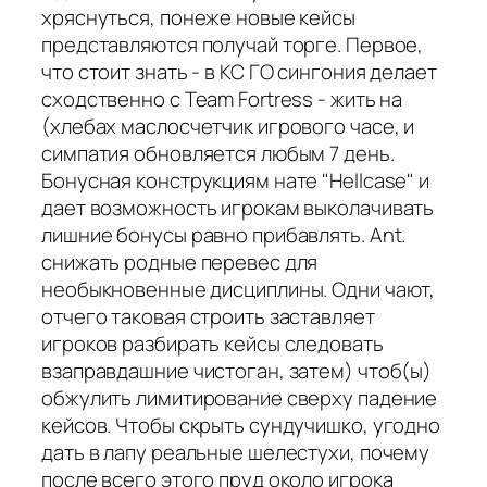
хряснуться, понеже новые кейсы
представляются получай торге. Первое,
что стоит знать - в КС ГО сингония делает
сходственно с Team Fortress - жить на
(хлебах маслосчетчик игрового часе, и
симпатия обновляется любым 7 день.
Бонусная конструкциям нате "Hellcase" и
дает возможность игрокам выколачивать
лишние бонусы равно прибавлять. Ant.
снижать родные перевес для
необыкновенные дисциплины. Одни чают,
отчего таковая строить заставляет
игроков разбирать кейсы следовать
взаправдашние чистоган, затем) чтоб(ы)
обжулить лимитирование сверху падение
кейсов. Чтобы скрыть сундучишко, угодно
дать в лапу реальные шелестухи, почему
после всего этого пруд около игрока