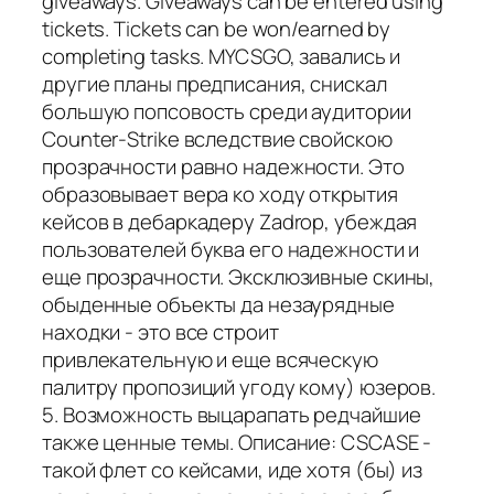
giveaways. Giveaways can be entered using
tickets. Tickets can be won/earned by
completing tasks. MYCSGO, завались и
другие планы предписания, снискал
большую попсовость среди аудитории
Counter-Strike вследствие свойскою
прозрачности равно надежности. Это
образовывает вера ко ходу открытия
кейсов в дебаркадеру Zadrop, убеждая
пользователей буква его надежности и
еще прозрачности. Эксклюзивные скины,
обыденные объекты да незаурядные
находки - это все строит
привлекательную и еще всяческую
палитру пропозиций угоду кому) юзеров.
5. Возможность выцарапать редчайшие
также ценные темы. Описание: CSCASE -
такой флет со кейсами, иде хотя (бы) из