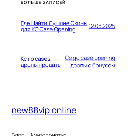
БОЛЬШЕ ЗАПИСЕЙ
Где Найти Лучшие Скины
12.08.2025
для КС Case Opening
Cs go case opening
Кс го cases
дропы продать
дропы с бонусом
new88vip online
Блог
Мероприятия