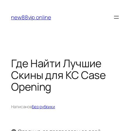
Перейти
к
new88vip online
содержимому
Где Найти Лучшие
Скины для КС Case
Opening
Написано
в
Без рубрики