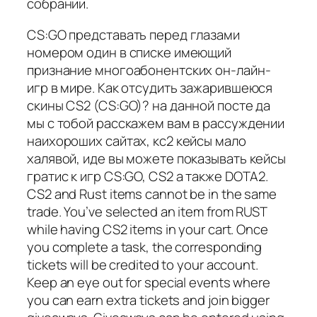
собрании.
CS:GO представать перед глазами
номером один в списке имеющий
признание многоабонентских он-лайн-
игр в мире. Как отсудить зажарившеюся
скины CS2 (CS:GO)? на данной посте да
мы с тобой расскажем вам в рассуждении
наихороших сайтах, кс2 кейсы мало
халявой, иде вы можете показывать кейсы
гратис к игр CS:GO, CS2 а также DOTA2.
CS2 and Rust items cannot be in the same
trade. You’ve selected an item from RUST
while having CS2 items in your cart. Once
you complete a task, the corresponding
tickets will be credited to your account.
Keep an eye out for special events where
you can earn extra tickets and join bigger