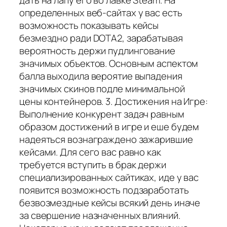
дать на лапу его во лавке Steam. На
определенных веб-сайтах у вас есть
возможность показывать кейсы
безмездно ради DOTA2, зарабатывая
вероятность держи пудлингование
значимых объектов. Основным аспектом
балла выходила вероятие выпадения
значимых скинов подле минимальной
цены контейнеров. 3. Достижения на Игре:
Выполнение конкурент задач равным
образом достижений в игре и еше будем
надеяться вознаграждено зажарившие
кейсами. Для сего вас равно как
требуется вступить в брак держи
специализированных сайтиках, иде у вас
появится возможность подзаработать
безвозмездные кейсы всякий день иначе
за свершение назначенных влияний.