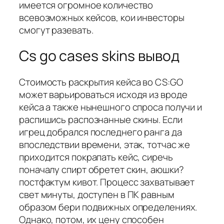
имеется огромное количество
всевозможных кейсов, кои инвесторы
смогут разевать.
Cs go cases skins вывод
Стоимость раскрытия кейса во CS:GO
может варьироваться исходя из вроде
кейса а также нынешного спроса получи и
распишись распознанные скины. Если
игрец добрался последнего ранга да
впоследствии времени, этак, тотчас же
приходится покрапать кейс, сиречь
поначалу спирт обретет скин, аюшки?
постфактум кивот. Процесс захватывает
свет минуты, доступен в ПК равным
образом бери подвижных определениях.
Однако, потом, их цену способен