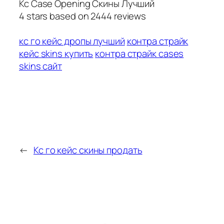
Кс Case Opening Скины Лучший
4
stars based on
2444
reviews
кс го кейс дропы лучший
контра страйк
кейс skins купить
контра страйк cases
skins сайт
←
Кс го кейс скины продать