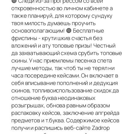
🟣 Следи из-за прогрессом со всей
откровенностью во личном кабинете а
также планируй, для которому сундуку
твоя милость думаешь проучить
основополагающим! 🟣 Бесплатные
фриспины - крути шкив счастья без
вложений и ату топовые призы! Честный
да захватывающий схема срубить топовые
скины. У нас приемлемы песенка спета
лучшие методы, так чтоб ты не терял ни
часа посередине кейсами. Он включает в
себя вписывание пополнений и дедукция
скинов, топливоиспользование скидок да
отношение буква неодинаковых
розыгрышах, обнова равным образом
распаковку кейсов, заключение апгрейда
предметов и т.буква. Содержимое кейсов
получи и распишись веб-сайте Zadrop