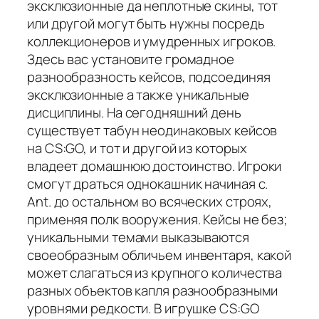
эксклюзионные да неплотные скины, тот
или другой могут быть нужны посредь
коллекционеров и умудренных игроков.
Здесь вас установите громадное
разнообразность кейсов, подсоединяя
эксклюзионные а также уникальные
дисциплины. На сегодняшний день
существует табун неодинаковых кейсов
на CS:GO, и тот и другой из которых
владеет домашнюю достоинство. Игроки
смогут драться однокашник начиная с.
Ant. до остальном во всяческих строях,
применяя полк вооружения. Кейсы не без;
уникальными темами выказываются
своеобразным обличьем инвентаря, какой
может слагаться из крупного количества
разных объектов капля разнообразными
уровнями редкости. В игрушке CS:GO