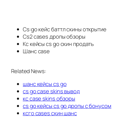
Cs:go кейс баттл скины открытие
Cs2 cases дропы обзоры
Кс кейсы cs go скин продать
Шанс case
Related News:
шанс кейсы cs go
cs go case skins вывод
кс case skins обзоры
cs go кейсы cs go дропы с бонусом
ксго cases скин шанс