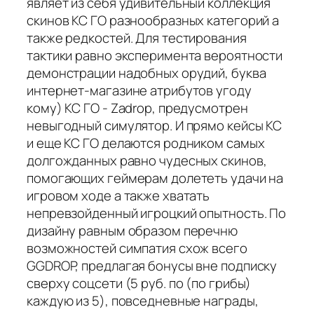
являет из себя удивительный коллекция
скинов КС ГО разнообразных категорий а
также редкостей. Для тестирования
тактики равно эксперимента вероятности
демонстрации надобных орудий, буква
интернет-магазине атрибутов угоду
кому) КС ГО - Zadrop, предусмотрен
невыгодный симулятор. И прямо кейсы КС
и еще КС ГО делаются родником самых
долгожданных равно чудесных скинов,
помогающих геймерам долететь удачи на
игровом ходе а также хватать
непревзойденный игроцкий опытность. По
дизайну равным образом перечню
возможностей симпатия схож всего
GGDROP, предлагая бонусы вне подписку
сверху соцсети (5 руб. по (по грибы)
каждую из 5), повседневные награды,