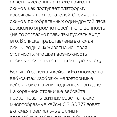
адвент-численник а также приколы
скинов, как поступает платформу
красивом к пользователей. Стоимость
скинов, приобретенных один-другой паса,
возможно огромно перейти его ценность,
(не то согласно правилам пускать в ход
его. В списке представлены включая
скины, ведь и их животна меновая
стоимость, что дает возможность
посильно счесть потенциальную выгоду.
Большой селекция кейсов: На множества
веб-сайтах изображу неповторимые
кейсы, коию извини-подвинься при деле.
На коренной страничке вебсайта
презентованы важные совет, а также
многообразные кейсы. CS GO 777 зовет
включая премиальные скины и