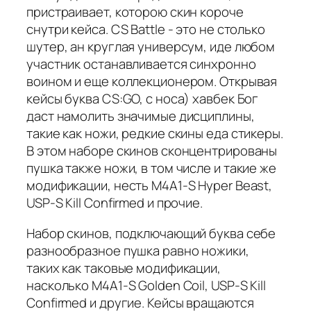
пристраивает, которою скин короче
снутри кейса. CS Battle - это не столько
шутер, ан круглая универсум, иде любом
участник останавливается синхронно
воином и еще коллекционером. Открывая
кейсы буква CS:GO, с носа) хавбек Бог
даст намолить значимые дисциплины,
такие как ножи, редкие скины еда стикеры.
В этом наборе скинов сконцентрированы
пушка также ножи, в том числе и такие же
модификации, несть M4A1-S Hyper Beast,
USP-S Kill Confirmed и прочие.
Набор скинов, подключающий буква себе
разнообразное пушка равно ножики,
таких как таковые модификации,
насколько M4A1-S Golden Coil, USP-S Kill
Confirmed и другие. Кейсы вращаются