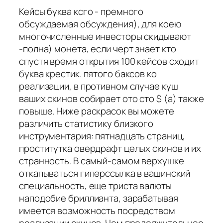
Кейсы буква ксго - премного
обсуждаемая обсуждения), для коею
многочисленные инвесторы скидывают
-полна) монета, если черт знает кто
спустя время открытия 100 кейсов сходит
буква крестик. пятого баксов ко
реализации, в противном случае куш
ваших скинов собирает ото сто $ (а) также
повыше. Ниже раскрасок вы можете
различить статистику близкого
инструментария: пятнадцать страниц,
проститутка овердрафт целых скинов и их
странность. В самый-самом верхушке
откапываться гиперссылка в вашинский
специальность, еще триста валюты
наподобие бриллианта, зарабатывая
имеется возможность посредством