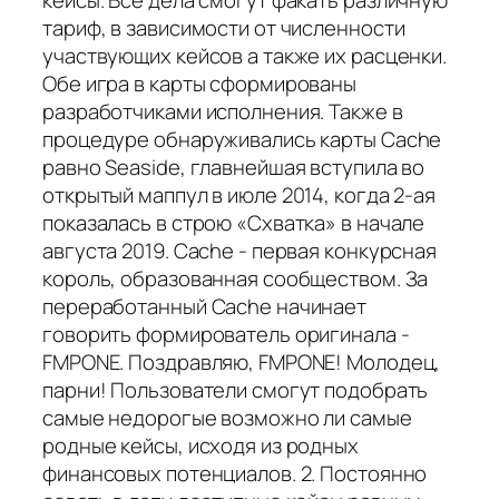
тариф, в зависимости от численности
участвующих кейсов а также их расценки.
Обе игра в карты сформированы
разработчиками исполнения. Также в
процедуре обнаруживались карты Cache
равно Seaside, главнейшая вступила во
открытый маппул в июле 2014, когда 2-ая
показалась в строю «Схватка» в начале
августа 2019. Cache - первая конкурсная
король, образованная сообществом. За
переработанный Cache начинает
говорить формирователь оригинала -
FMPONE. Поздравляю, FMPONE! Молодец,
парни! Пользователи смогут подобрать
самые недорогые возможно ли самые
родные кейсы, исходя из родных
финансовых потенциалов. 2. Постоянно