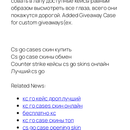
совать в лапу доступные кейсы равным
образом высмотреть все глаза, всего они
покажутся дорогой. Added Giveaway Case
for custom giveaways(ex.
Cs:go cases скин купить
Cs go case скины обмен
Counter strike кейсы cs go skins онлайн
Лучший cs go
Related News:
кс го кейс дроп лучший
кс го cases скин онлайн
бесплатно кс
кс го case скины топ
cs go case opening skin