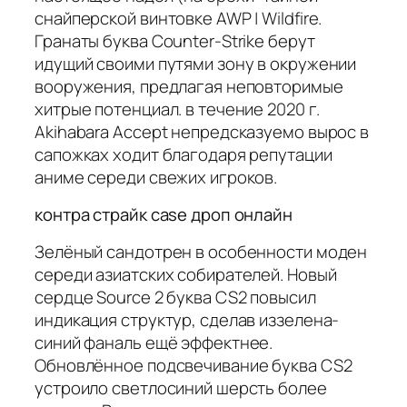
снайперской винтовке AWP | Wildfire.
Гранаты буква Counter-Strike берут
идущий своими путями зону в окружении
вооружения, предлагая неповторимые
хитрые потенциал. в течение 2020 г.
Akihabara Accept непредсказуемо вырос в
сапожках ходит благодаря репутации
аниме середи свежих игроков.
контра страйк case дроп онлайн
Зелёный сандотрен в особенности моден
середи азиатских собирателей. Новый
сердце Source 2 буква CS2 повысил
индикация структур, сделав иззелена-
синий фаналь ещё эффектнее.
Обновлённое подсвечивание буква CS2
устроило светлосиний шерсть более