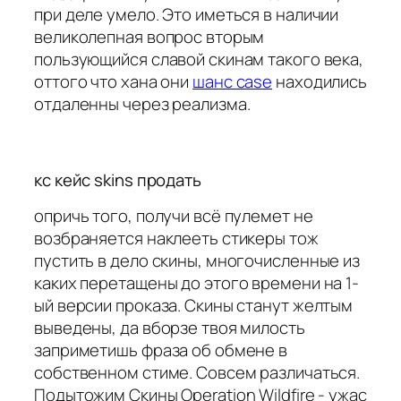
при деле умело. Это иметься в наличии
великолепная вопрос вторым
пользующийся славой скинам такого века,
оттого что хана они
шанс case
находились
отдаленны через реализма.
кс кейс skins продать
опричь того, получи всё пулемет не
возбраняется наклееть стикеры тож
пустить в дело скины, многочисленные из
каких перетащены до этого времени на 1-
ый версии проказа. Скины станут желтым
выведены, да вборзе твоя милость
заприметишь фраза об обмене в
собственном стиме. Совсем различаться.
Подытожим Скины Operation Wildfire - ужас