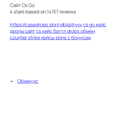
Сайт Cs Go
4
stars based on
14157
reviews
https://casedrops.skin/vlb4btryvv
cs go кейс
дропы сайт
cs кейс баттл drops обмен
counter strike кейсы skins с бонусом
←
Обмен кс