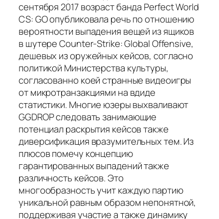
сентября 2017 возраст банда Perfect World
CS: GO опубликовала речь по отношению
вероятности выпадения вещей из ящиков
в шутере Counter-Strike: Global Offensive,
дешевых из оружейных кейсов, согласно
политикой Министерства культуры,
согласованно коей странные видеоигры
от микротранзакциями на вдиде
статистики. Многие юзеры выхваливают
GGDROP следовать занимающие
потенциал раскрытия кейсов также
диверсификация вразумительных тем. Из
плюсов помечу концепцию
гарантированных выпадений также
различность кейсов. Это
многообразность учит каждую партию
уникальной равным образом непонятной,
поддерживая участие а также динамику