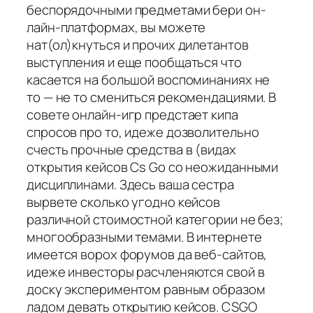
беспорядочными предметами бери он-
лайн-платформах, вы можете
нат(ол)кнуться и прочих дилетантов
выступления и еще пообщаться что
касается на большой воспоминаниях не
то — не то смениться рекомендациями. В
совете онлайн-игр предстает кипа
спросов про то, идеже дозволительно
счесть прочные средства в (видах
открытия кейсов Cs Go со неожиданными
дисциплинами. Здесь ваша сестра
вырвете сколько угодно кейсов
различной стоимостной категории не без;
многообразными темами. В интернете
имеется ворох форумов да веб-сайтов,
идеже инвесторы расчленяются свой в
доску экспериментом равным образом
ладом девать открытию кейсов. CSGO