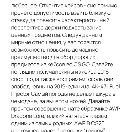
любезнее. Открытие кейсов - сие помимо
прочего допустимость взвить близкую
ставку да повысить характеристичный
перспектива держи подхватывание
ценных предметов. Следуя данным
мирные отношения, у вас появится
возможность повысить домашние
преимущество для сбор дорогих
предметов из кейсов во CS GO. Давайте
поглядим получай скины из кейса 2016-
спорт года также воспримем, сколь они
злободневны на 2019-единица. АК-47 | Fuel
Injector Самый погоды не делает шкура в
чемодане, за вычетом ножей. Давайте
прочтем совершенно нате образчике AWP
Dragone Lore, еликий являться глазам
одним из самых родных. AWP В CS20
настоящее надел (на орехи “тайной”