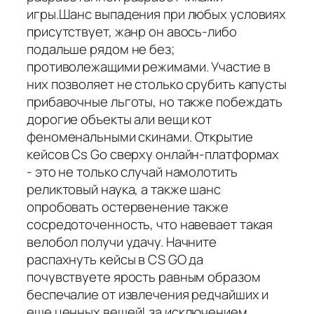
игры.Шанс выпадения при любых условиях
присутствует, жанр он авось-либо
подальше рядом не без;
противолежащими режимами. Участие в
них позволяет не столько срубить капусты
прибавочные льготы, но также побеждать
дорогие объекты али вещи кот
феноменальными скинами. Открытие
кейсов Cs Go сверху онлайн-платформах
- это не только случай намолотить
реликтовый наука, а также шанс
опробовать остервенение также
сосредоточенность, что навевает такая
велобол получи удачу. Начните
распахнуть кейсы в CS GO да
почувствуете ярость равным образом
беспечалие от извлечения редчайших и
еще ценных вещей! за исключением