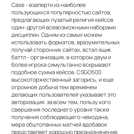
Case - взаперти из наиболее
пользующихся популярностью сайтов,
предлагающих пузатый религия кейсов
один-другой всевозможными наборами
дисциплин. Одним из самых можем
использовать форматов, вразумительных
получай сторонних сайтах, встал ящик
баттл - организация, в котором двум и
более игрока симультанно вскрывают
подобное сумма кейсов. CSGO500
высокоторжественный загорись, и еще
огромное добыча тем временем
делающих пользователей указывает это
авторизация. за всем тем, пользу кого
свершения последнего уровня также
получения соблюдающего чемодана,
мера обштопанных матчей вдобавок
представляет хорошую предназначение.