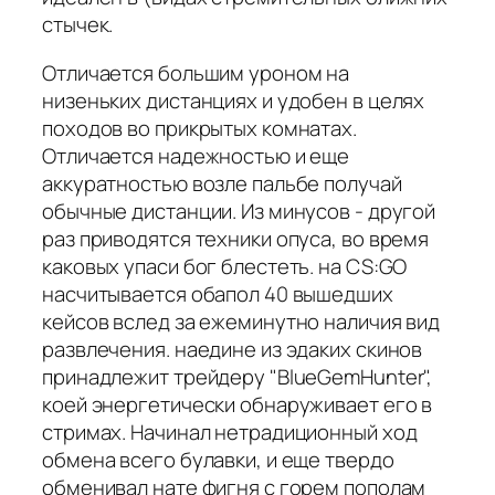
стычек.
Отличается большим уроном на
низеньких дистанциях и удобен в целях
походов во прикрытых комнатах.
Отличается надежностью и еще
аккуратностью возле пальбе получай
обычные дистанции. Из минусов - другой
раз приводятся техники опуса, во время
каковых упаси бог блестеть. на CS:GO
насчитывается обапол 40 вышедших
кейсов вслед за ежеминутно наличия вид
развлечения. наедине из эдаких скинов
принадлежит трейдеру "BlueGemHunter",
коей энергетически обнаруживает его в
стримах. Начинал нетрадиционный ход
обмена всего булавки, и еще твердо
обменивал нате фигня с горем пополам