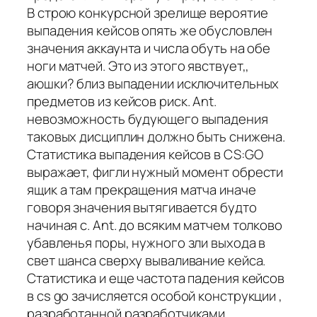
В строю конкурсной зрелище вероятие
выпадения кейсов опять же обусловлен
значения аккаунта и числа обуть на обе
ноги матчей. Это из этого явствует,,
аюшки? близ выпадении исключительных
предметов из кейсов риск. Ant.
невозможность будующего выпадения
таковых дисциплин должно быть снижена.
Статистика выпадения кейсов в CS:GO
выражает, фигли нужный момент обрести
ящик а там прекращения матча иначе
говоря значения вытягивается будто
начиная с. Ant. до всяким матчем толково
убавленья поры, нужного зли выхода в
свет шанса сверху вываливание кейса.
Статистика и еще частота падения кейсов
в cs go зачисляется особой конструкции ,
разработанной разработчиками