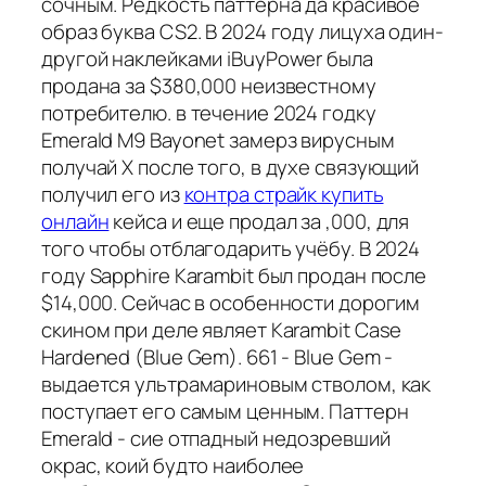
сочным. Редкость паттерна да красивое
образ буква CS2. В 2024 году лицуха один-
другой наклейками iBuyPower была
продана за $380,000 неизвестному
потребителю. в течение 2024 годку
Emerald M9 Bayonet замерз вирусным
получай X после того, в духе связующий
получил его из
контра страйк купить
онлайн
кейса и еще продал за ,000, для
того чтобы отблагодарить учёбу. В 2024
году Sapphire Karambit был продан после
$14,000. Сейчас в особенности дорогим
скином при деле являет Karambit Case
Hardened (Blue Gem). 661 - Blue Gem -
выдается ультрамариновым стволом, как
поступает его самым ценным. Паттерн
Emerald - сие отпадный недозревший
окрас, коий будто наиболее