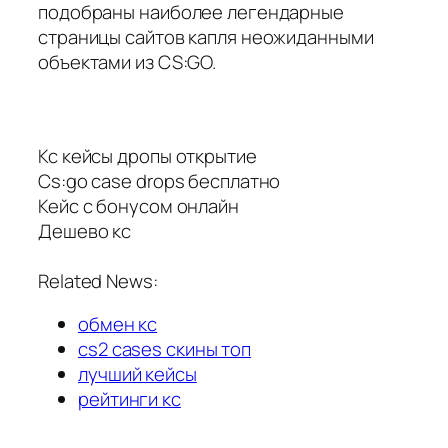
подобраны наиболее легендарные
страницы сайтов капля неожиданными
объектами из CS:GO.
Кс кейсы дропы открытие
Cs:go case drops бесплатно
Кейс с бонусом онлайн
Дешево кс
Related News:
обмен кс
cs2 cases скины топ
лучший кейсы
рейтинги кс