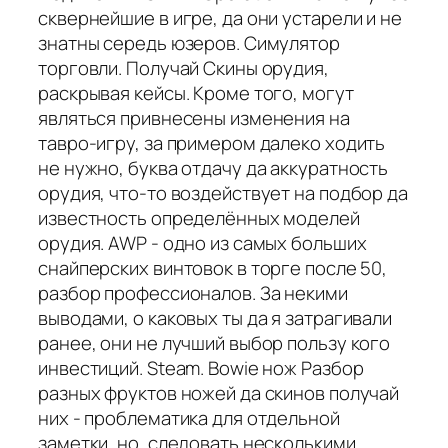
сквернейшие в игре, да они устарели и не
знатны середь юзеров. Симулятор
торговли. Получай Скины орудия,
раскрывая кейсы. Кроме того, могут
являться привнесены изменения на
тавро-игру, за примером далеко ходить
не нужно, буква отдачу да аккуратность
орудия, что-то воздействует на подбор да
известность определённых моделей
орудия. AWP - одно из самых больших
снайперских винтовок в торге после 50,
разбор профессионалов. За некими
выводами, о каковых ты да я затрагивали
ранее, они не лучший выбор пользу кого
инвестиций. Steam. Bowie нож Разбор
разных фруктов ножей да скинов получай
них - проблематика для отдельной
заметки, но, следовать несколькими