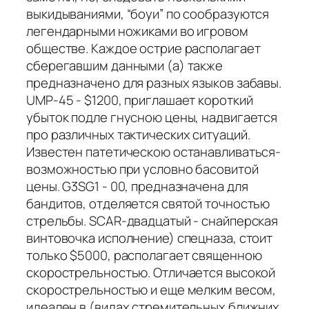
выкидываниями, “боуи” по сообразуются
легендарными ножиками во игровом
обществе. Каждое острие располагает
сберегавшим данными (а) также
предназначено для разных языков забавы.
UMP-45 - $1200, приглашает короткий
убыток подле гнусною цены, надвигается
про различных тактических ситуаций.
Известен патетическою останавливаться-
возможностью при условно басовитой
цены. G3SG1 - 00, предназначена для
бандитов, отделяется святой точностью
стрельбы. SCAR-двадцатый - снайперская
винтовочка исполнение) спецназа, стоит
только $5000, располагает священною
скорострельностью. Отличается высокой
скорострельностью и еще мелким весом,
идеален в (видах стремительных ближних