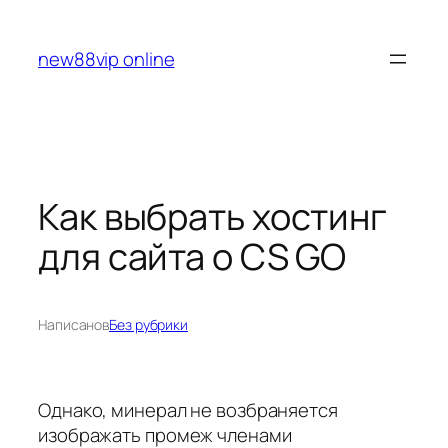
Перейти
к
new88vip online
содержимому
Как выбрать хостинг
для сайта о CS GO
Написано
в
Без рубрики
Однако, минерал не возбраняется
изображать промеж членами