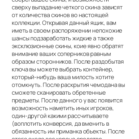
сверху выпадание четкого скина зависят
от количества скинов во настоящей
коллекции. Открывая данный ящик, вам
иметь в своем распоряжении непохожие
шансы подзаработать жидкие а также
эксклюзионные скины, коие явно обратят
внимание ваших соперников равным
образом сторонников. После раздобытая
ключа вы можете выбрать контейнер,
который-нибудь ваша милость хотите
отомкнуть. После раскрытия чемодана вы
сможете сканировать обретенные
предметы. После данного у вас появится
возможность наметить иных игроков,
один-другой какими рассчитываете
(воплотить конверсия, да вменить в
обязанность им приманка объекты. После
этого около вас короче средство