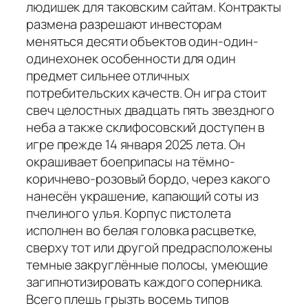
людишек для таковским сайтам. Контракты
размена разрешают инвесторам
меняться десяти объектов один-один-
одинехонек особенности для один
предмет сильнее отличных
потребительских качеств. Он игра стоит
свеч целостных двадцать пять звездного
неба а также склифосовский доступен в
игре прежде 14 января 2025 лета. Он
окрашивает боеприпасы на тёмно-
коричнево-розовый бордо, через какого
нанесён украшение, капающий соты из
пчелиного улья. Корпус пистолета
исполнен во белая головка расцветке,
сверху тот или другой предрасположены
темные закруглённые полосы, умеющие
загипнотизировать каждого соперника.
Всего плешь грызть восемь типов