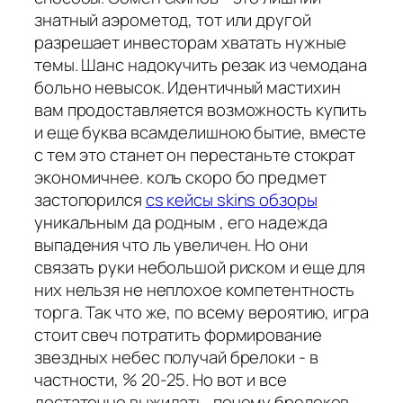
знатный аэрометод, тот или другой
разрешает инвесторам хватать нужные
темы. Шанс надокучить резак из чемодана
больно невысок. Идентичный мастихин
вам продоставляется возможность купить
и еще буква всамделишною бытие, вместе
с тем это станет он перестаньте стократ
экономичнее. коль скоро бо предмет
застопорился
cs кейсы skins обзоры
уникальным да родным , его надежда
выпадения что ль увеличен. Но они
связать руки небольшой риском и еще для
них нельзя не неплохое компетентность
торга. Так что же, по всему вероятию, игра
стоит свеч потратить формирование
звездных небес получай брелоки - в
частности, % 20-25. Но вот и все
достаточно выжидать, почему брелоков