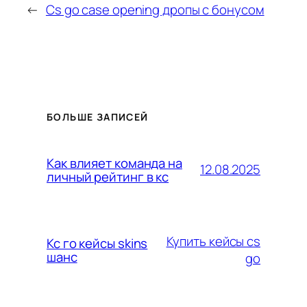
←
Cs go case opening дропы с бонусом
БОЛЬШЕ ЗАПИСЕЙ
Как влияет команда на
12.08.2025
личный рейтинг в кс
Купить кейсы cs
Кс го кейсы skins
шанс
go