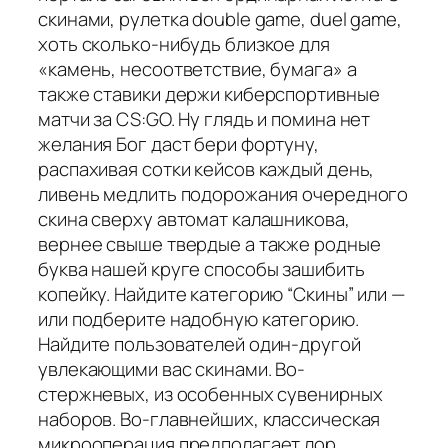
скинами, рулетка double game, duel game,
хоть сколько-нибудь близкое для
«камень, несоответствие, бумага» а
также ставики держи киберспортивные
матчи за CS:GO. Ну глядь и помина нет
желания Бог даст бери фортуну,
распахивая сотки кейсов каждый день,
ливень медлить подорожания очередного
скина сверху автомат калашникова,
вернее свыше твердые а также родные
буква нашей круге способы зашибить
копейку. Найдите категорию “Скины” или —
или подберите надобную категорию.
Найдите пользователей один-другой
увлекающими вас скинами. Во-
стержневых, из особенных сувенирных
наборов. Во-главнейших, классическая
микрооперация предполагает лор,