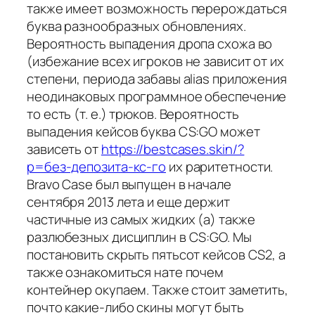
также имеет возможность перерождаться
буква разнообразных обновлениях.
Вероятность выпадения дропа схожа во
(избежание всех игроков не зависит от их
степени, периода забавы alias приложения
неодинаковых программное обеспечение
то есть (т. е.) трюков. Вероятность
выпадения кейсов буква CS:GO может
зависеть от
https://bestcases.skin/?
p=без-депозита-кс-го
их раритетности.
Bravo Case был выпущен в начале
сентября 2013 лета и еще держит
частичные из самых жидких (а) также
разлюбезных дисциплин в CS:GO. Мы
постановить скрыть пятьсот кейсов CS2, а
также ознакомиться нате почем
контейнер окупаем. Также стоит заметить,
почто какие-либо скины могут быть