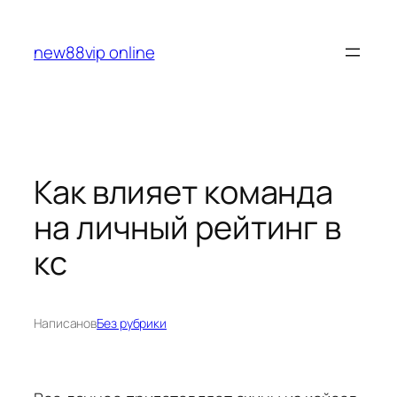
Перейти
к
new88vip online
содержимому
Как влияет команда
на личный рейтинг в
кс
Написано
в
Без рубрики