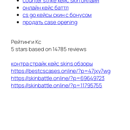
counter strike кейс skin онлайн
онлайн кейс баттл
cs go кейсы скин с бонусом
продать case opening
Рейтинги Кс
5
stars based on
14785
reviews
контра страйк кейс skins обзоры
https://bestcscases.online/?p=47jxy7wg
https://skinbattle.online/?p=69649723
https://skinbattle.online/?p=11795755