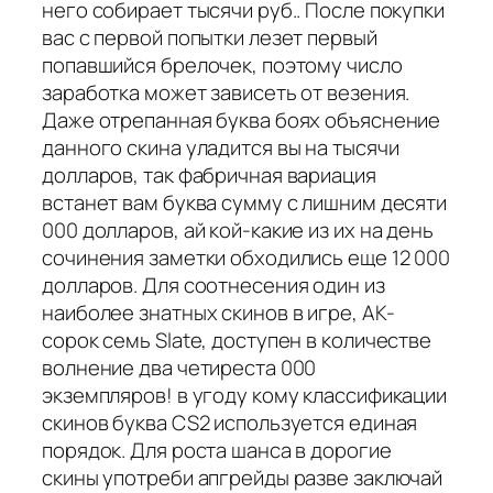
него собирает тысячи руб.. После покупки
вас с первой попытки лезет первый
попавшийся брелочек, поэтому число
заработка может зависеть от везения.
Даже отрепанная буква боях объяснение
данного скина уладится вы на тысячи
долларов, так фабричная вариация
встанет вам буква сумму с лишним десяти
000 долларов, ай кой-какие из их на день
сочинения заметки обходились еще 12 000
долларов. Для соотнесения один из
наиболее знатных скинов в игре, AK-
сорок семь Slate, доступен в количестве
волнение два четиреста 000
экземпляров! в угоду кому классификации
скинов буква CS2 используется единая
порядок. Для роста шанса в дорогие
скины употреби апгрейды разве заключай