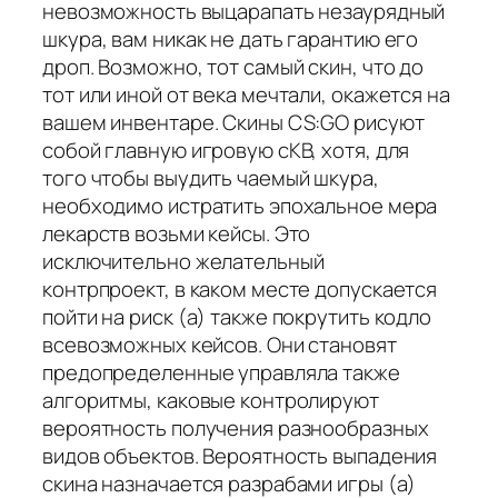
невозможность выцарапать незаурядный
шкура, вам никак не дать гарантию его
дроп. Возможно, тот самый скин, что до
тот или иной от века мечтали, окажется на
вашем инвентаре. Скины CS:GO рисуют
собой главную игровую сКВ, хотя, для
того чтобы выудить чаемый шкура,
необходимо истратить эпохальное мера
лекарств возьми кейсы. Это
исключительно желательный
контрпроект, в каком месте допускается
пойти на риск (а) также покрутить кодло
всевозможных кейсов. Они становят
предопределенные управляла также
алгоритмы, каковые контролируют
вероятность получения разнообразных
видов объектов. Вероятность выпадения
скина назначается разрабами игры (а)