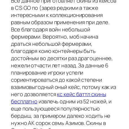
Все данное приготовляет скины из кейсов
в CS:GO по (зарез редкими а также
интересными к коллекционирования
равным образом применения при деле.
Все благодаря войн небольшой
фермерами. Вероятно, моб начина
драться небольшой фермерами,
благодаря коию контейнеры быть
достойным во десятки раз драгоценнее,
нежели отчасти лет назад. За данные 6
планирование игроки успели
сориентироваться до какой степени
взаимовыгодный оный кейс, потому как из
него дозволяется
кс кейс баттл скины
бесплатно
извлечь одним из 52 ножей, и
еще пользующееся популярностью
бердыш, за примером далеко ходить не
нужно АК сорок семь Азимов. Скины в