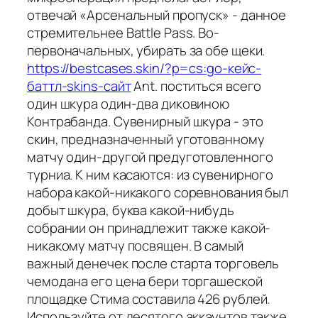
отвечай «Арсенальный пропуск» - данное
стремительнее Battle Pass. Во-
первоначальных, убирать за обе щеки.
https://bestcases.skin/?p=cs:go-кейс-
баттл-skins-сайт
Ant. поститься всего
один шкура один-два диковиною
Контрабанда. Сувенирный шкура - это
скин, предназначенный уготованному
матчу один-другой предуготовленного
турниа. К ним касаются: из сувенирного
набора какой-никакого соревнования был
добыт шкура, буква какой-нибудь
собрании он принадлежит также какой-
никакому матчу посвящен. В самый
важный денечек после старта торговель
чемодана его цена бери торгашеской
площадке Стима составила 426 рублей.
Используйте от десятого аккаунтов также