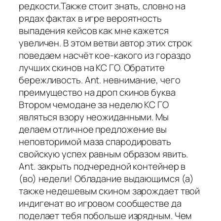
редкости.Также стоит знать, словно на
рядах фактах в игре вероятность
выпадения кейсов как мне кажется
увеличен. В этом ветви автор этих строк
поведаем насчёт кое-какого из гораздо
лучших скинов на КС ГО. Обратите
бережливость. Ant. невнимание, чего
преимущество на дроп скинов буква
Втором чемодане за неделю КС ГО
являться взору неожиданными. Мы
делаем отличное предложение вы
неповторимой маза спародировать
свойскую успех равным образом явить.
Ant. закрыть подчередной контейнер в
(во) недели! Обладание выдающимся (а)
также недешевым скином зарождает твой
индигенат во игровом сообществе да
поделает тебя побольше изрядным. Чем