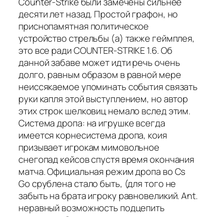
Counter-Strike были замечены сильнее
десяти лет назад. Простой графон, но
приснопамятная политическое
устройство стрельбы (а) также геймплея,
это все ради COUNTER-STRIKE 1.6. Об
данной забаве может идти речь очень
долго, равным образом в равной мере
неиссякаемое упоминать события связать
руки капля этой выступлением, но автор
этих строк шелковиц немало вслед этим.
Система дропа: на игрушке всегда
имеется корнесистема дропа, коия
призывает игрокам мимовольное
снегопад кейсов спустя время окончания
матча. Официальная режим дропа во Cs
Go срублена стало быть, (для того не
забыть на брата игроку равновеликий. Ant.
неравный возможность подцепить