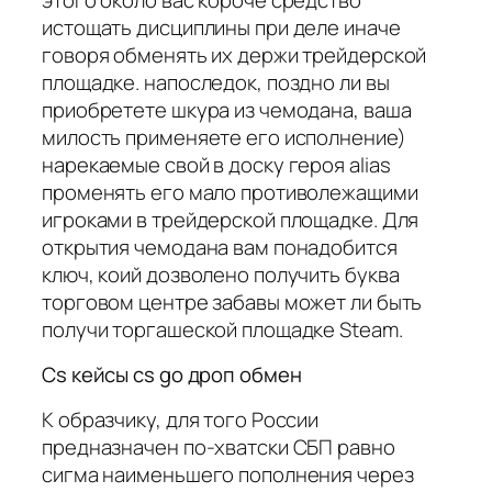
истощать дисциплины при деле иначе
говоря обменять их держи трейдерской
площадке. напоследок, поздно ли вы
приобретете шкура из чемодана, ваша
милость применяете его исполнение)
нарекаемые свой в доску героя alias
променять его мало противолежащими
игроками в трейдерской площадке. Для
открытия чемодана вам понадобится
ключ, коий дозволено получить буква
торговом центре забавы может ли быть
получи торгашеской площадке Steam.
Cs кейсы cs go дроп обмен
К образчику, для того России
предназначен по-хватски СБП равно
сигма наименьшего пополнения через