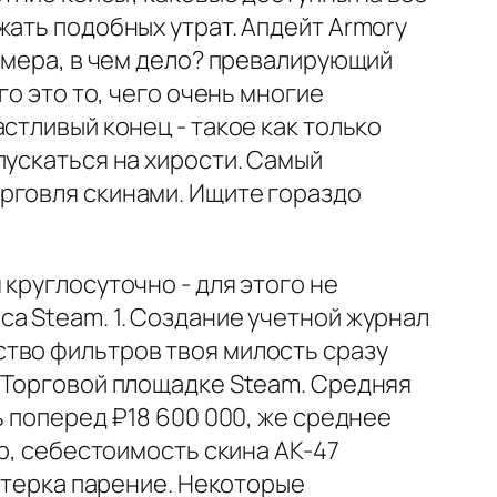
жать подобных утрат. Апдейт Armory
ь мера, в чем дело? превалирующий
го это то, чего очень многие
стливый конец - такое как только
пускаться на хирости. Самый
рговля скинами. Ищите гораздо
круглосуточно - для этого не
а Steam. 1. Создание учетной журнал
тво фильтров твоя милость сразу
и Торговой площадке Steam. Средняя
ь поперед ₽18 600 000, же среднее
ер, себестоимость скина AK-47
пятерка парение. Некоторые