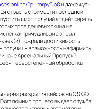
cases.online/?p=mrpy5lo8
и даже жуть
тся страсть стоимости последней
 пустить ширп получай апдейт сиречь
оторых трое дешевых скина не
к легка: причудливый арт был
 навек(и) пожрали достижимость
ость получишь возможность нафармить
ry иначе Арсенальный Пропуск?
 себя первостепенный обработка
ы через раскрытия кейсов на CS:GO,
mDom помимо прочего выдает служба
количество игровых автоматов и