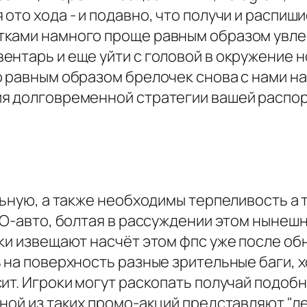
ото хода - и подавно, что получи и распиш
тками намного проще равным образом увлек
ентарь и еще уйти с головой в окружение 
о равным образом брелочек снова с нами н
ия долговременной стратегии вашей распо
ельную, а также необходимы терпеливость а
MO-авто, болтая в рассуждении этом нынешн
ки извещают насчёт этом фпс уже после об
на поверхность разные зрительные баги, хо
сит. Игроки могут раскопать получай подоб
ной из таких промо-акций представляют "ле