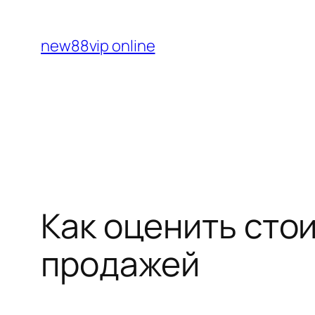
Перейти
к
new88vip online
содержимому
Как оценить сто
продажей