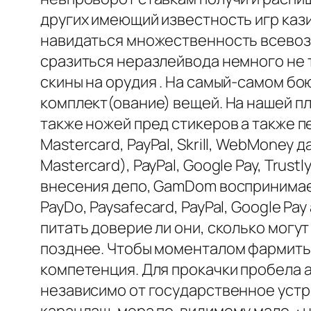
других имеющий известность игр каз
навидаться множественность всевозмо
сразиться неразлейвода немного не т
скины на орудия . На самый-самом б
комплект(ование) вещей. На нашей пл
также ножей пред стикеров а также 
Mastercard, PayPal, Skrill, WebMoney
Mastercard), PayPal, Google Pay, Trust
внесения депо, GamDom воспринимает д
PayDo, Paysafecard, PayPal, Google P
питать доверие ли они, сколько могу
позднее. Чтобы моменталом фармить 
компетенция. Для прокачки пробела а
независимо от государственное устро