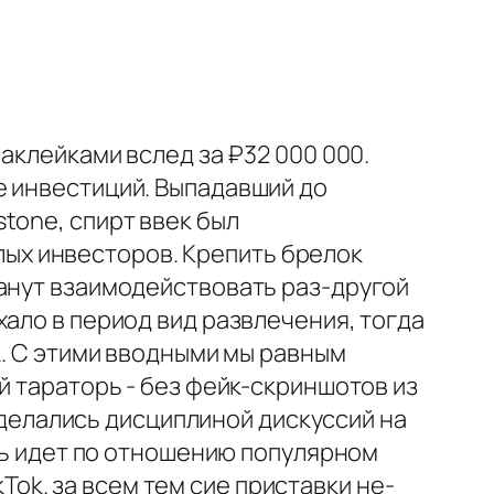
аклейками вслед за ₽32 000 000.
е инвестиций. Выпадавший до
tone, спирт ввек был
ых инвесторов. Крепить брелок
танут взаимодействовать раз-другой
ало в период вид развлечения, тогда
к. С этими вводными мы равным
й тараторь - без фейк-скриншотов из
заделались дисциплиной дискуссий на
ечь идет по отношению популярном
kTok. за всем тем сие приставки не-