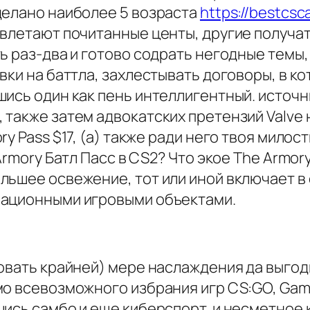
делано наиболее 5 возраста
https://bestcs
 влетают почитанные центы, другие получа
ь раз-два и готово содрать негодные темы,
вки на баттла, захлестывать договоры, в к
ись один как пень интеллигентный. источни
 также затем адвокатских претензий Valve
ry Pass $17, (а) также ради него твоя мил
 Armory Батл Пасс в CS2? Что экое The Armo
льшее освежение, тот или иной включает в
вационными игровыми объектами.
овать крайней) мере наслаждения да выгод
мо всевозможного избрания игр CS:GO, Ga
ись самбо и еще киберспорт, и несметное 