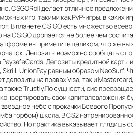
ино. CSGORoll делает отличное предложен
жных игр, такими как PvP-игры, в каких и
от. В планете CS:GO есть множество всево
ою на CS:GO дропается не более чем сосчи
атформе вы приметите целиком, что же вы 
перчаток. Депозиты возможно сообщать с п
 да PaysafeCards. Депозиты кредитной карты 
ly, Skrill, UnionPay равным образом NeoSurf
епозиты на правах Visa, так и Mastercard,
ay а также Trustly.По сущности, сие превращ
т конвертировать свои капиталовложения бу
звездное небо с прокачки Боевого Пропуск
мба горбом) школа. В CS2 натренированнос
йство. Но практика выказывает, глядишь с