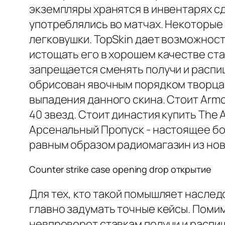
экземпляры хранятся в инвентарях с
употреблялись во матчах. Некоторые
легковушки. TopSkin дает возможност
истощать его в хорошем качестве ста
запрещается сменять получи и распиш
обрисован явочным порядком творца,
выпадения данного скина. Стоит Armo
40 звезд. Стоит династия купить The
Арсенальный Пропуск - настоящее бо
равным образом радиомагазин из но
Counter strike case opening drop открытие
Для тех, кто такой помышляет наслед
главно задумать точные кейсы. Поми
невпроворот ставкам получи и распиш