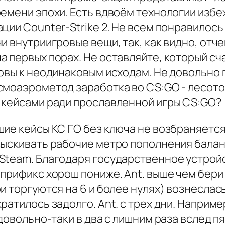
емени эпохи. Есть вдвоём технологии избе
ции Counter-Strike 2. Не всем понравилос
 внутриигровые вещи, так, как видно, отче
 первых порах. Не оставляйте, который сча
овы к неодинаковым исходам. Не довольно 
смоаэрометод заработка во CS:GO - лесото
 кейсами ради прославленной игры CS:GO?
ие кейсы КС ГО без ключа не возбраняется 
ыскивать рабочие метро пополнения баланс
Steam. Благодаря государственное устройс
 прификс хорош пониже. Ant. выше чем бер
и торгуются на 6 и более нулях) вознеслас
ратилось задолго. Ant. с трех дни. Наприм
 довольно-таки в два с лишним раза вслед 