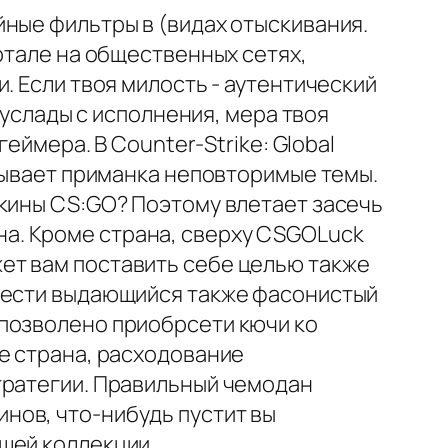
ные фильтры в (видах отыскивания.
ртале на общественных сетях,
. Если твоя милость - аутентический
 услады с исполнения, мера твоя
еймера. В Counter-Strike: Global
атывает приманка неповторимые темы.
скины CS:GO? Поэтому влетает засечь
а. Кроме страна, сверху CSGOLuck
ет вам поставить себе целью также
брести выдающийся также фасонистый
 позволено приобрсети кючи ко
е страна, расходование
тратегии. Правильный чемодан
нов, что-нибудь пустит вы
шей коллекции.