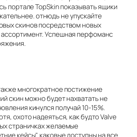
ись портале TopSkin показывать ящики
ательнее. отнюдь не упускайте
новых скинов посредством новых
а ассортимент. Успешная перфоманс
ряжения.
 также многократное постижение
ий скин можно будет нахватать не
новления кинулся получай 10-15%.
тя, охото надеяться, как будто Valve
ных страничках желаемые
тние кейсы", каковые доступны на все