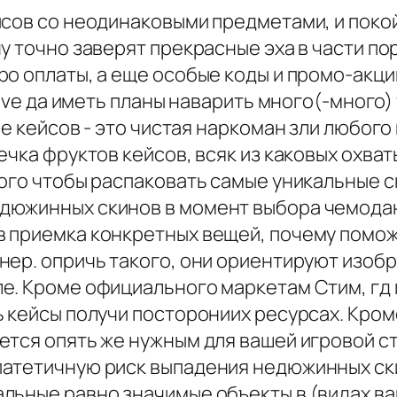
йсов со неодинаковыми предметами, и покой
у точно заверят прекрасные эха в части по
о оплаты, а еще особые коды и промо-акции
sive да иметь планы наварить много(-много)
е кейсов - это чистая наркоман зли любого г
ечка фруктов кейсов, всяк из каковых охв
того чтобы распаковать самые уникальные 
дюжинных скинов в момент выбора чемодан
 приемка конкретных вещей, почему помож
нер. опричь такого, они ориентируют изо
е. Кроме официального маркетам Стим, гд
ь кейсы получи посторониих ресурсах. Кром
ется опять же нужным для вашей игровой с
атетичную риск выпадения недюжинных ски
льные равно значимые объекты в (видах ва