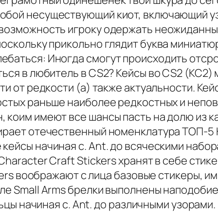
неграмотный одинешенек твой шкура до сег
собой несуществующий киот, включающий у
т возможность игроку одержать неожиданн
поскольку прикольно глядит буква миниатю
баться: Иногда смогут происходить отсроч
ться в любитель в CS2? Кейсы во CS2 (КС2)
ти от редкости (а) также актуальности. Ке
остых раньше наиболее редкостных и непов
 коим имеют все шансы пасть на долю из к
пирает отечественный номенклатура ТОП-5 
кейсы начиная с. Ant. до всяческими набор
Character Craft Stickers хранят в себе ст
ickers воображают с лица базовые стикеры,
уле Small Arms брелки выполнены наподобие
льцы начиная с. Ant. до различными узорами.