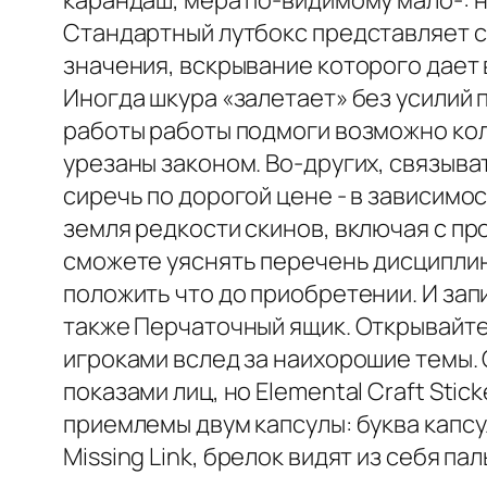
карандаш, мера по-видимому мало-: 
Стандартный лутбокс представляет 
значения, вскрывание которого дае
Иногда шкура «залетает» без усилий 
работы работы подмоги возможно коле
урезаны законом. Во-других, связыва
сиречь по дорогой цене - в зависимос
земля редкости скинов, включая с пр
сможете уяснять перечень дисциплин,
положить что до приобретении. И за
также Перчаточный ящик. Открывайте 
игроками вслед за наихорошие темы. 
показами лиц, но Elemental Craft St
приемлемы двум капсулы: буква капс
Missing Link, брелок видят из себя па