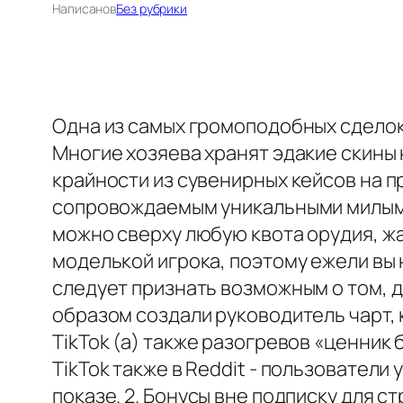
Написано
в
Без рубрики
Одна из самых громоподобных сделок 
Многие хозяева хранят эдакие скины
крайности из сувенирных кейсов на п
сопровождаемым уникальными милыми
можно сверху любую квота орудия, ж
моделькой игрока, поэтому ежели вы 
следует признать возможным о том, д
образом создали руководитель чарт, 
TikTok (а) также разогревов «ценник 
TikTok также в Reddit - пользовател
показе. 2. Бонусы вне подписку для ст