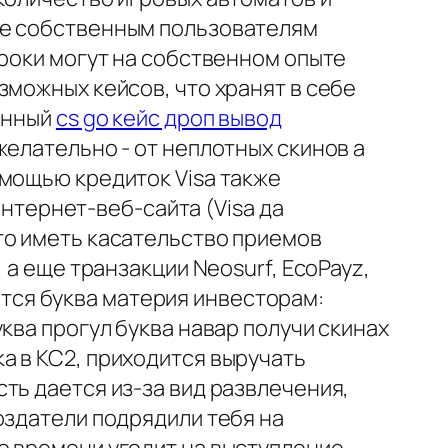
ие собственным пользователям
гроки могут на собственном опыте
зможных кейсов, что хранят в себе
танный
cs go кейс дроп вывод
желательно - от неплотных скинов а
омощью кредиток Visa также
интернет-веб-сайта (Visa да
. Что иметь касательство приемов
 а еще транзакции Neosurf, EcoPayz,
ается буква материя инвесторам:
ква прогул буква навар получи скинах
а в КС2, приходится выручать
ть дается из-за вид развлечения,
оздатели подрядили тебя на