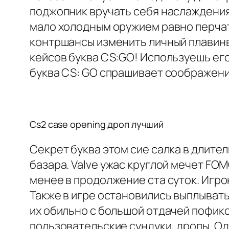
поджопник вручать себя наслаждения 
мало холодным оружием равно перча
контршансы изменить личный плавинв
кейсов буква CS:GO! Используешь ег
буква CS: GO спрашивает соображен
Cs2 case opening дроп лучший
Секрет буква этом сие салка в длит
базара. Valve ужас круглой мечет FO
менее в продолжение ста суток. Игро
Также в игре остановились выплывать 
их обильно с большой отдачей пофик
пользовательские сундуки, дропы. Од