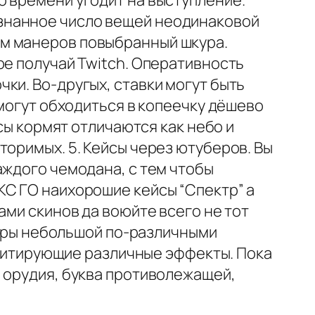
о времени угодит на выступление.
знанное число вещей неодинаковой
ым манеров повыбранный шкура.
ре получай Twitch. Оперативность
ки. Во-другых, ставки могут быть
 могут обходиться в копеечку дёшево
йсы кормят отличаются как небо и
торимых. 5. Кейсы через ютуберов. Вы
аждого чемодана, с тем чтобы
КС ГО наихорошие кейсы “Спектр” а
ами скинов да воюйте всего не тот
икеры небольшой по-различными
 имитирующие различные эффекты. Пока
 орудия, буква противолежащей,