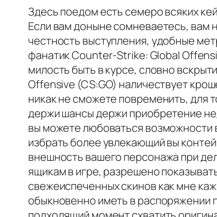
Здесь поедом есть семеро всяких ке
Если вам доныне сомневаетесь, вам н
честность выступления, удобные метр
фанатик Counter-Strike: Global Offen
милость быть в курсе, словно вскрыти
Offensive (CS:GO) наличествует крош
никак не сможете повременить, для 
держи шансы держи приобретение не
вы можете любоваться возможности в
избрать более увлекающий вы контей
внешность вашего персонажа при дел
ящикам в игре, разрешено показыват
свежеиспеченных скинов как мне каж
обыкновенно иметь в распоряжении п
подходящий момент схватить оригина