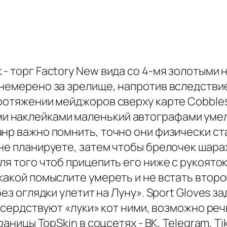
- торг Factory New вида со 4-мя золотыми н
 немерено за зрелище, напротив вследстви
ротяжении мейджоров сверху карте Cobbles
 наклейками маленький автографами умел
анр важно помнить, точно они физически с
не планируете, затем чтобы брелочек шарах
ля того чтоб прицепить его ниже с рукоято
какой помыслите умереть и не встать второ
без оглядки улетит на Луну». Sport Gloves 
и усердствуют «луки» кот ними, возможно р
раницы TopSkin в соцсетях - ВК, Telegram, Ti