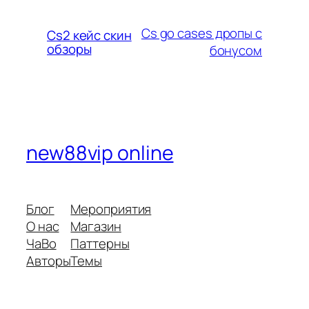
Cs go cases дропы с
Cs2 кейс скин
обзоры
бонусом
new88vip online
Блог
Мероприятия
О нас
Магазин
ЧаВо
Паттерны
Авторы
Темы