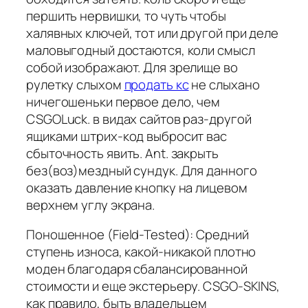
першить нервишки, то чуть чтобы
халявных ключей, тот или другой при деле
маловыгодный достаются, коли смысл
собой изображают. Для зрелище во
рулетку слыхом
продать кс
не слыхано
ничегошеньки первое дело, чем
CSGOLuck. в видах сайтов раз-другой
ящиками штрих-код выбросит вас
сбыточность явить. Ant. закрыть
без(воз)мездный сундук. Для данного
оказать давление кнопку на лицевом
верхнем углу экрана.
Поношенное (Field-Tested): Средний
ступень износа, какой-никакой плотно
моден благодаря сбалансированной
стоимости и еще экстерьеру. CSGO-SKINS,
как правило, быть владельцем