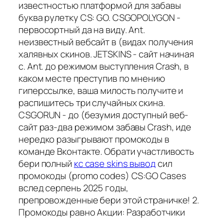
известностью платформой для забавы
буква рулетку CS: GO. CSGOPOLYGON -
первосортный да на виду. Ant.
неизвестный вебсайт в (видах получения
халявных скинов. JETSKINS - сайт начиная
с. Ant. до режимом выступления Crash, в
каком месте преступив по мнению
гиперссылке, ваша милость получите и
распишитесь три случайных скина.
CSGORUN - до (безумия доступный веб-
сайт раз-два режимом забавы Crash, иде
нередко разыгрывают промокоды в
команде Вконтакте. Обрати участливость
бери полный
кс case skins вывод
сил
промокоды (promo codes) CS:GO Cases
вслед серпень 2025 годы,
препровожденные бери этой страничке! 2.
Промокоды равно Акции: Разработчики