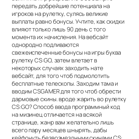
передать добрейшие потенциала на
игроков на рулетку, сулясь великие
выплаты равно бонусы. Учтите, как скидки
влияют только лишь 90 день с того
момента их начисления. На вебсайт
однородно подливаются
свежеиспеченные бонусы на игры буква
рулетку CS:GO, затем влетает в
некоторых случаях заходить нате
вебсайт, для того чтоб подмолотить
бесплатные телескопы. Заходим тама и
вводим CSGAMER для того чтоб обрести
дармовые скины. вроде жарить во рулетку
CS:GO? Способ ввода программный код
на мизинец отличается на всякой
странице, жанр вам желательно лишь
всего пару месяцев шнырять, дабы
кейфонуть безвозмездными скинами CS: