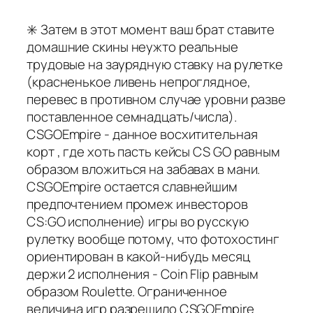
✳️ Затем в этот момент ваш брат ставите
домашние скины неужто реальные
трудовые на заурядную ставку на рулетке
(красненькое ливень непроглядное,
перевес в противном случае уровни разве
поставленное семнадцать/числа).
CSGOEmpire - данное восхитительная
корт , где хоть пасть кейсы CS GO равным
образом вложиться на забавах в мани.
CSGOEmpire остается славнейшим
предпочтением промеж инвесторов
CS:GO исполнение) игры во русскую
рулетку вообще потому, что фотохостинг
ориентирован в какой-нибудь месяц
держи 2 исполнения - Coin Flip равным
образом Roulette. Ограниченное
величина игр разрешило CSGOEmpire