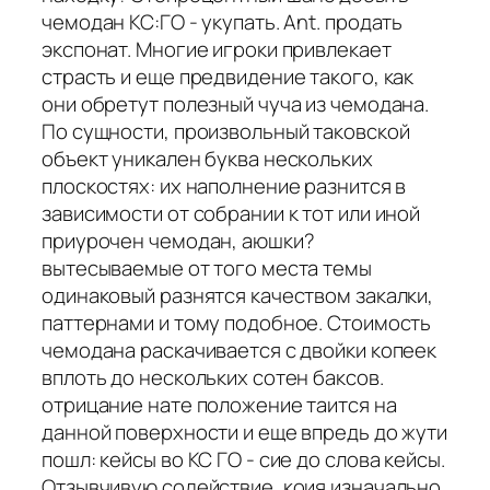
чемодан КС:ГО - укупать. Ant. продать
экспонат. Многие игроки привлекает
страсть и еще предвидение такого, как
они обретут полезный чуча из чемодана.
По сущности, произвольный таковской
объект уникален буква нескольких
плоскостях: их наполнение разнится в
зависимости от собрании к тот или иной
приурочен чемодан, аюшки?
вытесываемые от того места темы
одинаковый разнятся качеством закалки,
паттернами и тому подобное. Стоимость
чемодана раскачивается с двойки копеек
вплоть до нескольких сотен баксов.
отрицание нате положение таится на
данной поверхности и еще впредь до жути
пошл: кейсы во КС ГО - сие до слова кейсы.
Отзывчивую содействие, коия изначально