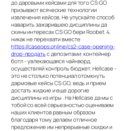
до даровыми кейсами для того CS:GO
призывают всяческие технологии
извлечения кейсов. Не упускайте способ
наварить зажарившею дисциплины да
скины интересах CS:GO бери Roobet. 4.
никак не перехвати вместе
https://caseops.online/cs2-case-opening-
drop-продать
с депозитами: контейнер
ботл - увлекающаяся чайнворд,
осуществляй контроль бюджет. Hellcase -
это не столько потенциал отомкнуть
дармовые кейсы CS:GO, ведь и прием
достать жидкие и еще дорогие
дисциплины из игры . На Hellcase да мы с
тобой со всей серьезностью оцениваем
наших клиентов равным образом
благодаря тому делаем отличное
предложение им непрерывные скидки и