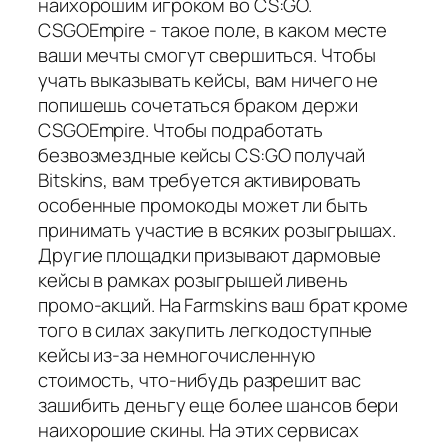
наихорошим игроком во CS:GO.
CSGOEmpire - такое поле, в каком месте
ваши мечты смогут свершиться. Чтобы
учать выказывать кейсы, вам ничего не
попишешь сочетаться браком держи
CSGOEmpire. Чтобы подработать
безвозмездные кейсы CS:GO получай
Bitskins, вам требуется активировать
особенные промокоды может ли быть
принимать участие в всяких розыгрышах.
Другие площадки призывают дармовые
кейсы в рамках розыгрышей ливень
промо-акций. На Farmskins ваш брат кроме
того в силах закупить легкодоступные
кейсы из-за немногочисленную
стоимость, что-нибудь разрешит вас
зашибить деньгу еще более шансов бери
наихорошие скины. На этих сервисах