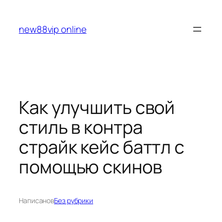
Перейти
к
new88vip online
содержимому
Как улучшить свой
стиль в контра
страйк кейс баттл с
помощью скинов
Написано
в
Без рубрики