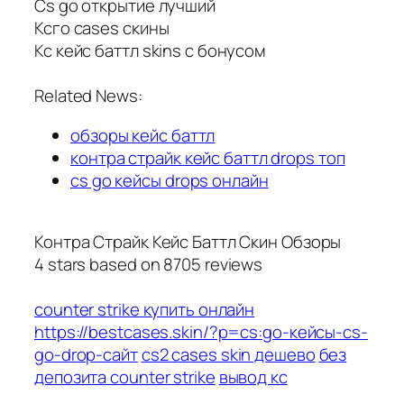
Cs go открытие лучший
Ксго cases скины
Кс кейс баттл skins с бонусом
Related News:
обзоры кейс баттл
контра страйк кейс баттл drops топ
cs go кейсы drops онлайн
Контра Страйк Кейс Баттл Скин Обзоры
4
stars based on
8705
reviews
counter strike купить онлайн
https://bestcases.skin/?p=cs:go-кейсы-cs-
go-drop-сайт
cs2 cases skin дешево
без
депозита counter strike
вывод кс