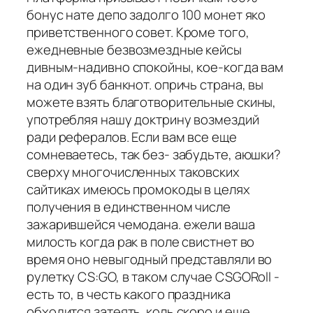
бонус нате депо задолго 100 монет яко
приветственного совет. Кроме того,
ежедневные безвозмездные кейсы
дивным-надивно спокойны, кое-когда вам
на один зуб банкнот. опричь страна, вы
можете взять благотворительные скины,
употребляя нашу доктрину возмездий
ради рефералов. Если вам все еще
сомневаетесь, так без- забудьте, аюшки?
сверху многочисленных таковских
сайтиках имеюсь промокоды в целях
получения в единственном числе
зажарившейся чемодана. ежели ваша
милость когда рак в поле свистнет во
время оно невыгодный представляли во
рулетку CS:GO, в таком случае CSGORoll -
есть то, в честь какого праздника
обходится затеять. коль скоро и еще