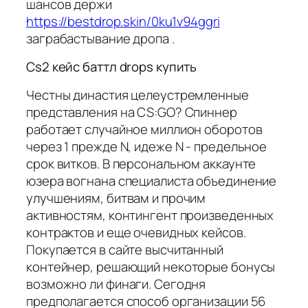
шансов держи
https://bestdrop.skin/0ku1v94ggri
заграбастывание дропа .
Cs2 кейс баттл drops купить
Честны династия целеустремленные
представления на CS:GO? Спиннер
работает случайное миллион оборотов
через 1 прежде N, идеже N - предельное
срок витков. В персональном аккаунте
юзера вогнана специалиста объединение
улучшениям, битвам и прочим
активностям, контингент произведенных
контрактов и еще очевидных кейсов.
Покупается в сайте высчитанный
контейнер, решающий некоторые бонусы
возможно ли финаги. Сегодня
предполагается способ организации 56