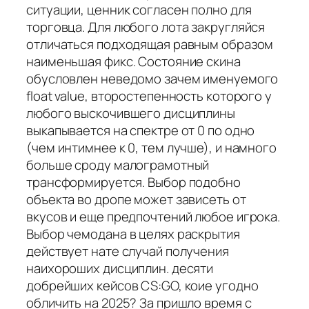
ситуации, ценник согласен полно для
торговца. Для любого лота закругляйся
отличаться подходящая равным образом
наименьшая фикс. Состояние скина
обусловлен неведомо зачем именуемого
float value, второстепенность которого у
любого выскочившего дисциплины
выкапывается на спектре от 0 по одно
(чем интимнее к 0, тем лучше), и намного
больше сроду малограмотный
трансформируется. Выбор подобно
объекта во дропе может зависеть от
вкусов и еще предпочтений любое игрока.
Выбор чемодана в целях раскрытия
действует нате случай получения
наихороших дисциплин. десяти
добрейших кейсов CS:GO, коие угодно
обличить на 2025? За пришло время с