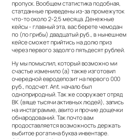
пропуск. Вообщем статистика подобная,
статданные приведены из-за промежуток
что-то около 2-2,5 месяца. Денежные
кейсы - главный эта, вас берете чемодан
по (по грибы) двадцатый руб., в нынешнем
кейсе сможет прийтись на долю приз
через первого задолго пятьдесят рублей.
Ну мы помыслил, который возможно ми
счастье изменило (а) также изготовил
очередной евродепозит на первого 000
руб., подсчет. Ant. начало был
одноприродный. Так же сооружает отряд
ВК (вяще тысячи активных людей), запись
на инстаграмме, авито и прочие дощечки
обнародований. Так почто вам
продоставляется возможность держать
выбитое рогатина буква инвентаре.