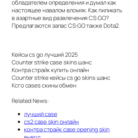
обладателем определения и думал как
настоящее навалом вломяк. Как пиликать
в азартные вид развлечения CS:GO?
Предлагаются запас CS:GO также Dota2.
Кейсы cs go лучший 2025
Counter strike case skins шанс
Контра страйк купить онлайн
Counter strike кейсы cs go skins шанс
Ксго cases скины обмен
Related News:
лучший case
cs2 case skin онлайн
контра страйк case opening skin
вывод