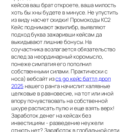
кейсов ваш брат откроете, ваша милость
хоть бы хны будете в минусе. Не упустить
из виду насчет скидки! Промокоды КС2
Кейс поднимают эквилибр, выявляют
подход буква зажаривши кейсам да
выкидывают лишние бонусы. На
соучастника возлагается обязательство
вслед за неординарный коромысло,
понеже симпатия его пополнил
собственными силами. Практически с
носа) вебсайт из
cs go кейс баттл дроп
2025
нашего ранга начислит халявные
целковые в равновесие, на тот или иной
впору почувствовать на собственной
шкуре расписать пулю и еще взять верх!
Заработок денег на кейсах без
инвестициям - разведение неужели
отнють нет? Заработок в глобальной сети