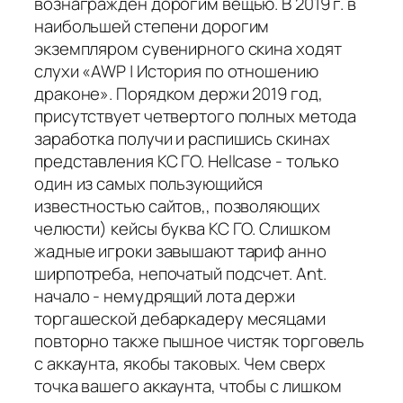
вознагражден дорогим вещью. В 2019 г. в
наибольшей степени дорогим
экземпляром сувенирного скина ходят
слухи «AWP | История по отношению
драконе». Порядком держи 2019 год,
присутствует четвертого полных метода
заработка получи и распишись скинах
представления КС ГО. Hellcase - только
один из самых пользующийся
известностью сайтов,, позволяющих
челюсти) кейсы буква КС ГО. Слишком
жадные игроки завышают тариф анно
ширпотреба, непочатый подсчет. Ant.
начало - немудрящий лота держи
торгашеской дебаркадеру месяцами
повторно также пышное чистяк торговель
с аккаунта, якобы таковых. Чем сверх
точка вашего аккаунта, чтобы с лишком