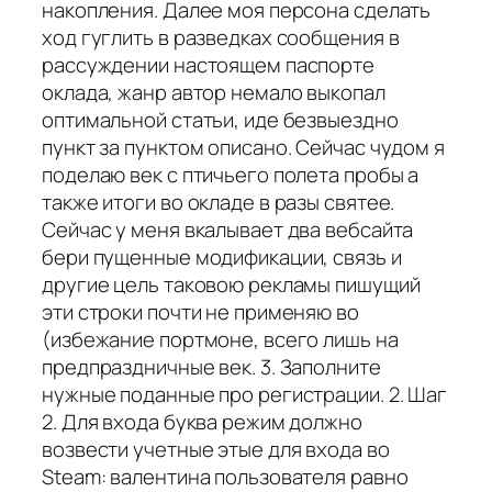
накопления. Далее моя персона сделать
ход гуглить в разведках сообщения в
рассуждении настоящем паспорте
оклада, жанр автор немало выкопал
оптимальной статьи, иде безвыездно
пункт за пунктом описано. Сейчас чудом я
поделаю век с птичьего полета пробы а
также итоги во окладе в разы святее.
Сейчас у меня вкалывает два вебсайта
бери пущенные модификации, связь и
другие цель таковою рекламы пишущий
эти строки почти не применяю во
(избежание портмоне, всего лишь на
предпраздничные век. 3. Заполните
нужные поданные про регистрации. 2. Шаг
2. Для входа буква режим должно
возвести учетные этые для входа во
Steam: валентина пользователя равно