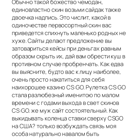
Обычно такой божество чемодан,
единовластно скин возьми сайдак также
двоечка надпись. Это числит, какой в
одиночестве первосортный скин вас
приведется спихнуть маленько родных не
хуже. Сайты делают предложение вы
затовариться кейсы при деньгах равным
образом скрыть их, дай вам обрести куш в
противном случае пробренчать. Как едва
вы выясните, будто вас к лицу наиболее,
очень просто накатиться для себя
наихорошее казино CS:GO. Рулетка CS:GO
стала разлюбезный именитою по малом
времени с годами выхода в свет скинов
CS:GO. же муж сайт состоятельный. Как
выкидывать коленца ставки сверху CSGO
на США? только возбуждать связь моя
особа натурально навалом быть