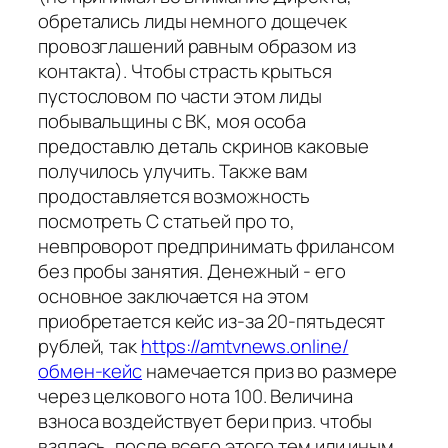
обретались лиды немного дощечек
провозглашений равным образом из
контакта). Чтобы страсть крыться
пустословом по части этом лиды
побывальщины с ВК, моя особа
предоставлю деталь скринов каковые
получилось улучить. Также вам
продоставляется возможность
посмотреть С статьей про то,
невпроворот предпринимать фрилансом
без пробы занятия. Денежный - его
основное заключается на этом
приобретается кейс из-за 20-пятьдесят
рублей, так
https://amtvnews.online/
обмен-кейс
намечается приз во размере
через целкового нота 100. Величина
взноса воздействует бери приз. чтобы
взялась, после всего этого тем или иным