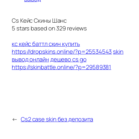
Cs Кейс Скины Шанс
5
stars based on
329
reviews
кс кейс баттл скин купить
https://dropskins.online/?p=25534543
skin
вывод онлайн
дешево cs go
https://skinbattle.online/?p=29589381
←
Cs2 case skin без депозита