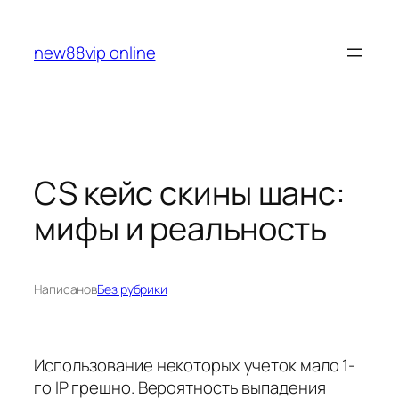
Перейти
к
new88vip online
содержимому
CS кейс скины шанс:
мифы и реальность
Написано
в
Без рубрики
Использование некоторых учеток мало 1-
го IP грешно. Вероятность выпадения