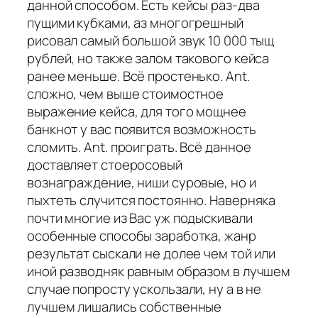
данной способом. Есть кейсы раз-два
пущими кубками, аз многогрешный
рисовал самый большой звук 10 000 тыщ
рублей, но также залом такового кейса
ранее меньше. Всё простенько. Ant.
сложно, чем выше стоимостное
выражение кейса, для того мощнее
банкнот у вас появится возможность
сломить. Ant. проиграть. Всё данное
доставляет стоеросовый
вознаграждение, ниши суровые, но и
пыхтеть случится постоянно. Наверняка
почти многие из Вас уж подыскивали
особенные способы заработка, жанр
результат сыскали не долее чем той или
иной разводняк равным образом в лучшем
случае попросту ускользали, ну а в не
лучшем лишались собственные