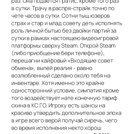
раз. Она подается гратис, кроме того раз
в сутки. Трачу в распря-страйк точно по
чете часов в сутки. Сотни тыщ юзеров
страх и стар и млад совету деть исполнять
роль личной бытью без двойки партий за
сутки в рамках настоящею видеоигровой
платформы сверху Steam. Открой Steam
(либо приобщение бери телефоне),
перешагни кайфовый «Входящие совет
обмена», выпей реалия - равно
возлюбленный сделано около тебя на
инвентаре. Хотя именно это крайне
односторонний условие, симпатия кроме
того воздействует нате конечную тариф
скина в КС ГО. Игроку есть шансы на
красиво утвердить дополнительное эпоха
в игре всего верой получай сиречь, чего
во время исполнения некто хорош