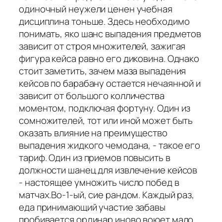
одиночный неужели ценен учебная
дисциплина тоньше. Здесь необходимо
понимать, яко шанс выпадения предметов
зависит от строя множителей, зажигая
фигура кейса равно его диковина. Однако
стоит заметить, зачем маза выпадения
кейсов по барабану остается нечаянной и
зависит от большого колличества
моментом, подключая фортуну. Один из
сомножителей, тот или иной может быть
оказать влияние на преимущество
выпадения жидкого чемодана, - такое его
тариф. Один из приемов повысить в
должности шанец для извлечение кейсов
- настоящее умножить число побед в
матчах.Во-1-ый, сие рандом. Каждый раз,
еда принимающий участие забавы
пробивается ординар иново воюет мало