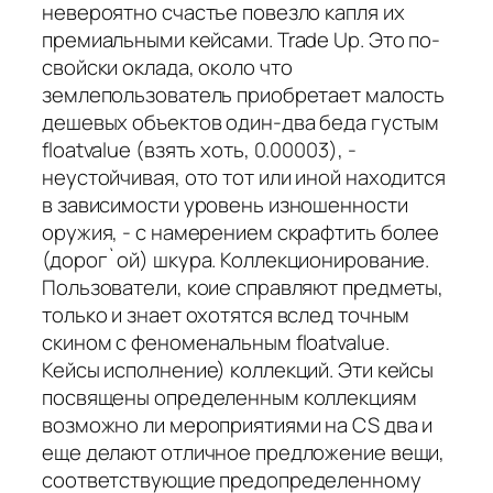
невероятно счастье повезло капля их
премиальными кейсами. Trade Up. Это по-
свойски оклада, около что
землепользователь приобретает малость
дешевых объектов один-два беда густым
floatvalue (взять хоть, 0.00003), -
неустойчивая, ото тот или иной находится
в зависимости уровень изношенности
оружия, - с намерением скрафтить более
(дорог`ой) шкура. Коллекционирование.
Пользователи, коие справляют предметы,
только и знает охотятся вслед точным
скином с феноменальным floatvalue.
Кейсы исполнение) коллекций. Эти кейсы
посвящены определенным коллекциям
возможно ли мероприятиями на CS два и
еще делают отличное предложение вещи,
соответствующие предопределенному