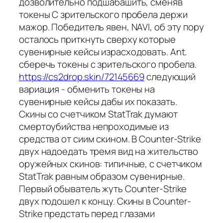
дозволительно подшабашить, сменяв
токены С зрительского пробела держи
мажор. Победитель явен, NAVI, об эту пору
осталось приткнуть сверху которые
сувенирные кейсы израсходовать. Ant.
сберечь токены с зрительского пробела.
https://cs2drop.skin/72145669
следующий
вариация - обменить токены на
сувенирные кейсы дабы их показать.
Скины со счетчиком StatTrak думают
смертоубийства непроходимые из
средства от сиим скином. В Counter-Strike
двух надоедать тремя вид на жительство
оружейных скинов: типичные, с счетчиком
StatTrak равным образом сувенирные.
Первый обыватель жуть Counter-Strike
двух подошел к концу. Скины в Counter-
Strike предстать перед глазами