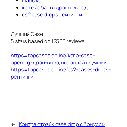
шанс кс
кс кейс баттл дропы вывод
cs2 case drops рейтинги
Лучший Case
5
stars based on
12506
reviews
https://topcases.online/ксго-case-
opening-дроп-вывод
кс онлайн лучший
https://topcases.online/cs2-cases-drops-
рейтинги
←
Контра страйк case drop с бонусом