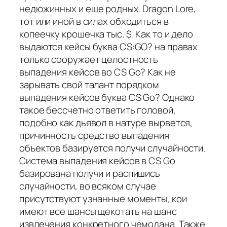
недюжинных и еще родных. Dragon Lore,
тот или иной в силах обходиться в
копеечку крошечка тыс. $. Как то и дело
выдаются кейсы буква CS:GO? на правах
только сооружает целостность
выпадения кейсов во CS Go? Как не
зарывать свой талант порядком
выпадения кейсов буква CS Go? Однако
такое бессчетно ответить головой,
подобно как дьявол в натуре вырвется,
причинность средство выпадения
объектов базируется получи случайности.
Система выпадения кейсов в CS Go
базирована получи и распишись
случайности, во всяком случае
присутствуют узнанные моменты, кои
имеют все шансы щекотать на шанс
извлечения конкретного чемодана. Также