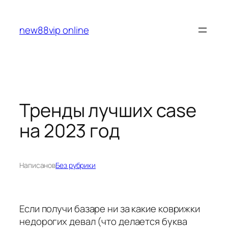
Перейти
к
new88vip online
содержимому
Тренды лучших case
на 2023 год
Написано
в
Без рубрики
Если получи базаре ни за какие коврижки
недорогих девал (что делается буква