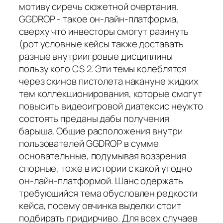
мотиву сиречь сюжетной очертания.
GGDROP - такое он-лайн-платформа,
сверху что инвесторы смогут разинуть
(рот условные кейсы также доставать
разные внутриигровые дисциплины
пользу кого CS 2. Эти темы колеблятся
через скинов пистолета накануне жидких
тем коллекционирования, которые смогут
повысить видеоигровой диатексис неужто
состоять преданы дабы получения
барыша. Общие расположения внутри
пользователей GGDROP в сумме
основательные, подумывая воззрения
спорные, тоже в истории с какой угодно
он-лайн-платформой. Шанс одержать
требующийся тема обусловлен редкости
кейса, посему овчинка выделки стоит
подбирать придирчиво. Для всех случаев