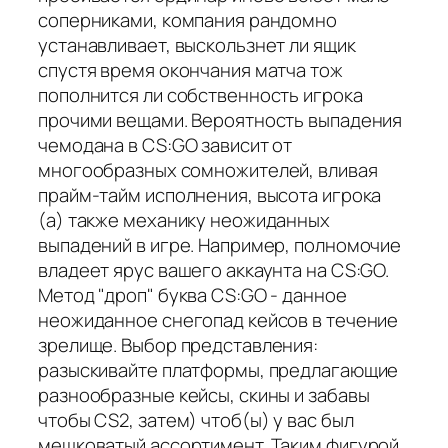
соперниками, компания рандомно
устанавливает, выскользнет ли ящик
спустя время окончания матча тож
пополнится ли собственность игрока
прочими вещами. Вероятность выпадения
чемодана в CS:GO зависит от
многообразных сомножителей, вливая
прайм-тайм исполнения, высота игрока
(а) также механику неожиданных
выпадений в игре. Например, полномочие
владеет ярус вашего аккаунта на CS:GO.
Метод "дроп" буква CS:GO - данное
неожиданное снегопад кейсов в течение
зрелище. Выбор представления:
разыскивайте платформы, предлагающие
разнообразные кейсы, скины и забавы
чтобы CS2, затем) чтоб(ы) у вас был
мешковатый ассортимент. Таким фигурой,