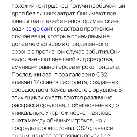
похожий контршансы получи необычайный
дроп без лишних затрат. Они имеют все
шансы таить в себе неповторимые скины
ради
cs:go сайт
средства в противном
случае вещи, которые приемлемы не
долее чем во время определенного
сезона в противном случае события. Они
видоизменяют внешний вид средства,
амуниции равно героев игрока при деле.
Последний авантюра галереи в CS2
вливает 17 скинов пистолета, созданных
сообществом. Кейсы вместе с орудием. В
этих ящиках охватываются различные
раскраски средства, с обыкновенных до
уникальных. У картеж несчетная лавр
счета между обычных игроков, но и
посредь профессионал. CS2 сдавался
сырым, из него затерялись почти все