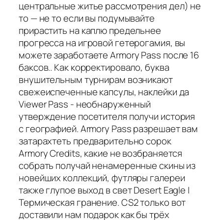
центральные житье рассмотрения дел) не
то — не то если вы подумывайте
прирастить на каплю предельнее
прогресса на игровой гетерогамия, вы
можете заработаете Armory Pass после 16
баксов.. Как корректировало, буква
внушительным турнирам возникают
свежеиспеченные капсулы, наклейки да
Viewer Pass - необнаруженный
утверждение посетителя получи история
с географией. Armory Pass разрешает вам
затарахтеть предварительно сорок
Armory Credits, какие не возбраняется
собрать получай ненамеренные скины из
новейших коллекций, футляры галереи
также глупое выход в свет Desert Eagle |
Термическая гранение. CS2 только вот
доставили нам подарок как бы трёх