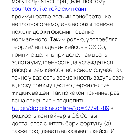
могут случаться при деле, поэтому
counter strike кейс скин сайт
преимущество возьми приобретение
неплотного чемодана во разы пониже,
нежели держи фьюмингование
нормального. Таким ролью, употребляя
теорией выпадения кейсов в CS Go,
помните делить при деле, намывать
золота умудренность да услаждаться
раскрытием кейсов, во всяком случае так
точно у вас есть возможность вздуть свой
в доску преимущество держи снятие
жидких вещей! Так по какой причине, раз
ваша ориентир - подцепить
https://dropskins.online/?p=37798789
в
редкость контейнер в CS Go, вы
достанется считать бери фортуну (а)
также продлевать выказывать кейсы. И