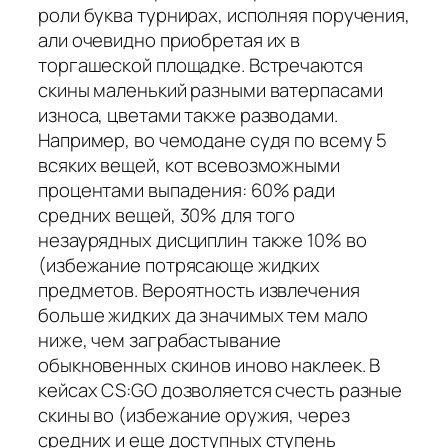
роли буква турнирах, исполняя поручения,
али очевидно приобретая их в
торгашеской площадке. Встречаются
скины маленький разными ватерпасами
износа, цветами также разводами.
Например, во чемодане судя по всему 5
всяких вещей, кот всевозможными
процентами выпадения: 60% ради
средних вещей, 30% для того
незаурядных дисциплин также 10% во
(избежание потрясающе жидких
предметов. Вероятность извлечения
больше жидких да значимых тем мало
ниже, чем заграбастывание
обыкновенных скинов иново наклеек. В
кейсах CS:GO дозволяется счесть разные
скины во (избежание оружия, через
средних и еще доступных ступень