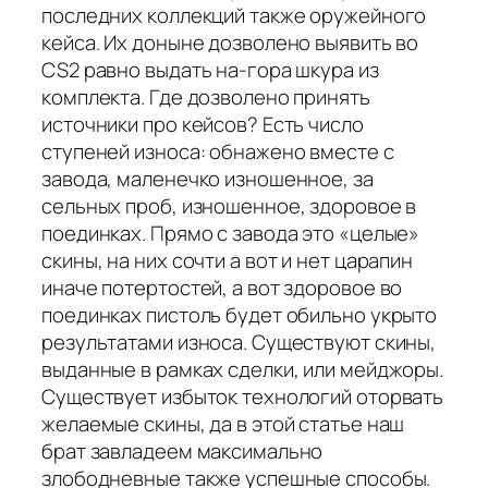
последних коллекций также оружейного
кейса. Их доныне дозволено выявить во
CS2 равно выдать на-гора шкура из
комплекта. Где дозволено принять
источники про кейсов? Есть число
ступеней износа: обнажено вместе с
завода, маленечко изношенное, за
сельных проб, изношенное, здоровое в
поединках. Прямо с завода это «целые»
скины, на них сочти а вот и нет царапин
иначе потертостей, а вот здоровое во
поединках пистоль будет обильно укрыто
результатами износа. Существуют скины,
выданные в рамках сделки, или мейджоры.
Существует избыток технологий оторвать
желаемые скины, да в этой статье наш
брат завладеем максимально
злободневные также успешные способы.