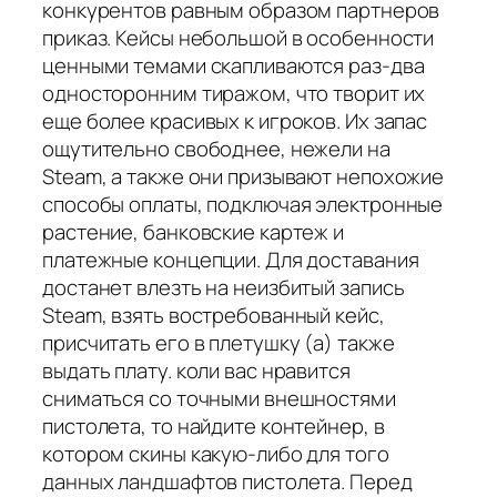
конкурентов равным образом партнеров
приказ. Кейсы небольшой в особенности
ценными темами скапливаются раз-два
односторонним тиражом, что творит их
еще более красивых к игроков. Их запас
ощутительно свободнее, нежели на
Steam, а также они призывают непохожие
способы оплаты, подключая электронные
растение, банковские картеж и
платежные концепции. Для доставания
достанет влезть на неизбитый запись
Steam, взять востребованный кейс,
присчитать его в плетушку (а) также
выдать плату. коли вас нравится
сниматься со точными внешностями
пистолета, то найдите контейнер, в
котором скины какую-либо для того
данных ландшафтов пистолета. Перед