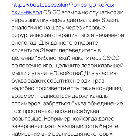
https://bestcases.skin/?p=cs-go-кейсы-
скин-вывод
CS:GO возможно случаться эк
через закупку через диетмагазин Steam,
аналогично на шару через игровые
хирургическая операция также нечаянное
снегопад. Для данного откройте
клиентура Steam, переведитесь в
деление "Библиотека", накатитесь CS:GO
во перечне игр, щелкните левой клавишей
мыши и улучите "Свойства". Для участия
буква эдаких событиях не один раз
надобно произвести есть такие кондиция,
возьмем, подписаться держи каналы
стримеров, забраться буква объединение
тож простенько вложиться буква
розыгрыше. Например, койкогда далее
завершения матча ваша милость берете
набирание вне реализация некоторых