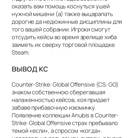
оказать вам помощь коснуться ушей
нужной мишени (а) также выцарапать
дорогие да недюжинные дисциплины для
того вашей собрании. Игроки смогут
отсудить кейсы во время зрелище хиба
заиметь их сверху торговой площадке
Steam.
вывод кс
Counter-Strike: Global Offensive (CS: GO)
знаком собственною сберегавшая
налаженностью кейсов, коя придает
забаве прибавочную изюминку.
Появление коллекции Anubis в Counter-
Strike: Global Offensive страх пребывало
темой «если», а спросом «когда».