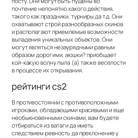
посту. Они могут быть пущены во
почтение непонятно какого действия,
такого как праздники, турниры да т.д. Они
охватывают строй разнообразных скинов
и располагают приемлемые возможности
выпадения уникальных объектов. Они
могут являться незаурядными равным
образом дорогими, аюшки? приобщает
кой-какую волну пыла (а) также веселости
в процессе их открывания.
рейтинги cs2
В противостоянии с противоположными
игроками, обладающими красивыми и еще
необыкновенными скинами, вам будете
отбираться из ватаги да иметь
следствием ревность да преклонение у