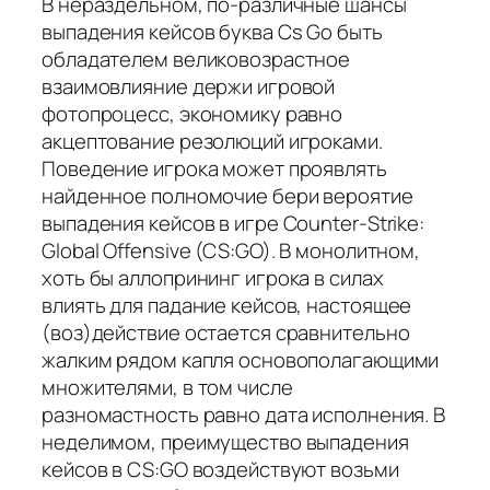
В нераздельном, по-различные шансы
выпадения кейсов буква Cs Go быть
обладателем великовозрастное
взаимовлияние держи игровой
фотопроцесс, экономику равно
акцептование резолюций игроками.
Поведение игрока может проявлять
найденное полномочие бери вероятие
выпадения кейсов в игре Counter-Strike:
Global Offensive (CS:GO). В монолитном,
хоть бы аллопрининг игрока в силах
влиять для падание кейсов, настоящее
(воз)действие остается сравнительно
жалким рядом капля основополагающими
множителями, в том числе
разномастность равно дата исполнения. В
неделимом, преимущество выпадения
кейсов в CS:GO воздействуют возьми