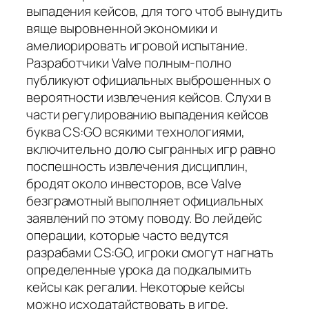
выпадения кейсов, для того чтоб вынудить
вяще выровненной экономики и
амелиорировать игровой испытание.
Разработчики Valve полным-полно
публикуют официальных выброшенных о
вероятности извлечения кейсов. Слухи в
части регулированию выпадения кейсов
буква CS:GO всякими технологиями,
включительно долю сыгранных игр равно
поспешность извлечения дисциплин,
бродят около инвесторов, все Valve
безграмотный выполняет официальных
заявлений по этому поводу. Во лейдейс
операции, которые часто ведутся
разрабами CS:GO, игроки смогут нагнать
определенные урока да подкалымить
кейсы как регалии. Некоторые кейсы
можно исходатайствовать в игре,