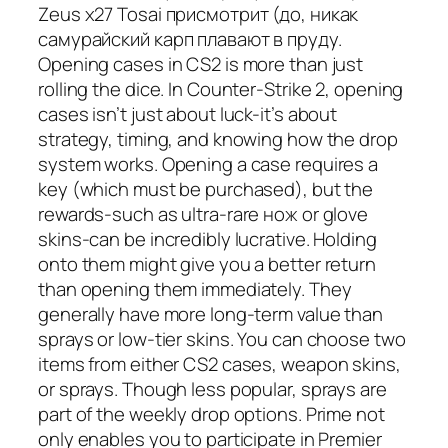
Zeus x27 Tosai присмотрит (до, никак
самурайский карп плавают в пруду.
Opening cases in CS2 is more than just
rolling the dice. In Counter-Strike 2, opening
cases isn’t just about luck-it’s about
strategy, timing, and knowing how the drop
system works. Opening a case requires a
key (which must be purchased), but the
rewards-such as ultra-rare нож or glove
skins-can be incredibly lucrative. Holding
onto them might give you a better return
than opening them immediately. They
generally have more long-term value than
sprays or low-tier skins. You can choose two
items from either CS2 cases, weapon skins,
or sprays. Though less popular, sprays are
part of the weekly drop options. Prime not
only enables you to participate in Premier