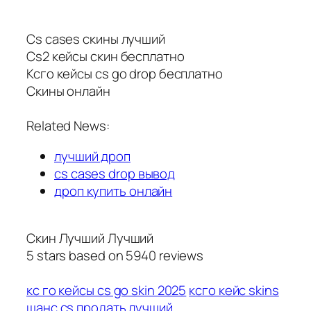
Cs cases скины лучший
Cs2 кейсы скин бесплатно
Ксго кейсы cs go drop бесплатно
Скины онлайн
Related News:
лучший дроп
cs cases drop вывод
дроп купить онлайн
Скин Лучший Лучший
5
stars based on
5940
reviews
кс го кейсы cs go skin 2025
ксго кейс skins
шанс
cs продать лучший