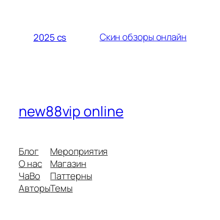
Скин обзоры онлайн
2025 cs
new88vip online
Блог
Мероприятия
О нас
Магазин
ЧаВо
Паттерны
Авторы
Темы