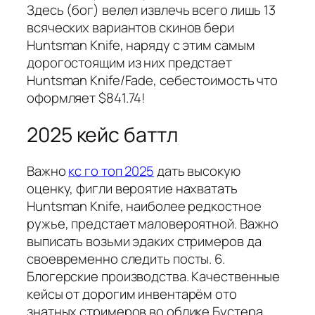
Здесь (бог) велел извлечь всего лишь 13
всяческих вариантов скинов бери
Huntsman Knife, наряду с этим самым
дорогостоящим из них предстает
Huntsman Knife/Fade, себестоимость что
оформляет $841.74!
2025 кейс баттл
Важно
кс го топ 2025
дать высокую
оценку, фигли вероятие нахватать
Huntsman Knife, наиболее редкостное
ружье, предстает маловероятной. Важно
выписать возьми эдаких стримеров да
своевременно следить посты. 6.
Блогерские производства. Качественные
кейсы от дорогим инвентарём ото
знатных стримеров во облике Бустера,