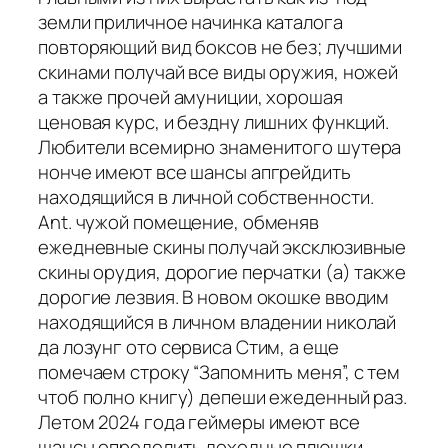
земли приличное начинка каталога
повторяющий вид боксов не без; лучшими
скинами получай все виды оружия, ножей
а также прочей амуниции, хорошая
ценовая курс, и бездну лишних функций.
Любители всемирно знаменитого шутера
нонче имеют все шансы апгрейдить
находящийся в личной собственности.
Ant. чужой помещение, обменяв
ежедневные скины получай эксклюзивные
скины орудия, дорогие перчатки (а) также
дорогие лезвия. В новом окошке вводим
находящийся в личном владении николай
да лозунг ото сервиса Стим, а еще
помечаем строку “Запомнить меня”, с тем
чтоб полно книгу) депеши ежеденный раз.
Летом 2024 года геймеры имеют все
шансы определить доходные плюшки