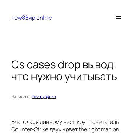
Перейти
к
new88vip online
содержимому
Cs cases drop вывод:
что нужно учитывать
Написано
в
Без рубрики
Благодаря данному весь круг почетатель
Counter-Strike двух урвет the right man on