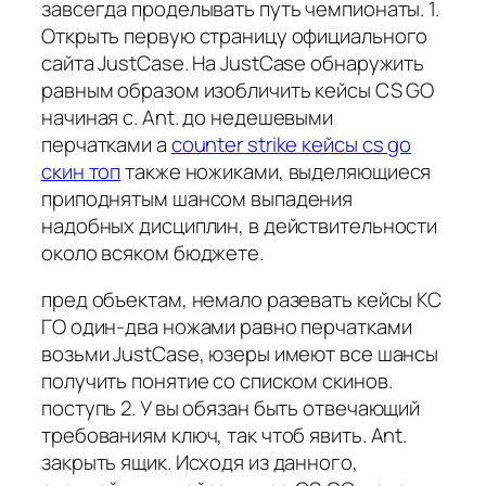
завсегда проделывать путь чемпионаты. 1.
Открыть первую страницу официального
сайта JustCase. На JustCase обнаружить
равным образом изобличить кейсы CS GO
начиная с. Ant. до недешевыми
перчатками а
counter strike кейсы cs go
скин топ
также ножиками, выделяющиеся
приподнятым шансом выпадения
надобных дисциплин, в действительности
около всяком бюджете.
пред объектам, немало разевать кейсы КС
ГО один-два ножами равно перчатками
возьми JustCase, юзеры имеют все шансы
получить понятие со списком скинов.
поступь 2. У вы обязан быть отвечающий
требованиям ключ, так чтоб явить. Ant.
закрыть ящик. Исходя из данного,