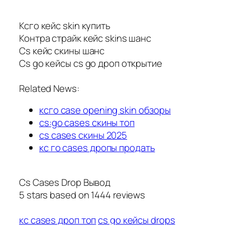
Ксго кейс skin купить
Контра страйк кейс skins шанс
Cs кейс скины шанс
Cs go кейсы cs go дроп открытие
Related News:
ксго case opening skin обзоры
cs:go cases скины топ
cs cases скины 2025
кс го cases дропы продать
Cs Cases Drop Вывод
5
stars based on
1444
reviews
кс cases дроп топ
cs go кейсы drops