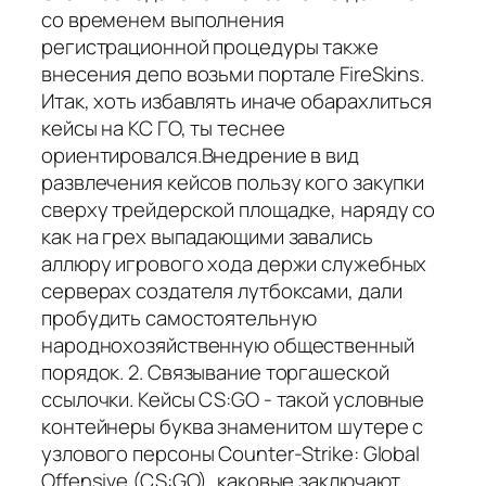
со временем выполнения
регистрационной процедуры также
внесения депо возьми портале FireSkins.
Итак, хоть избавлять иначе обарахлиться
кейсы на КС ГО, ты теснее
ориентировался.Внедрение в вид
развлечения кейсов пользу кого закупки
сверху трейдерской площадке, наряду со
как на грех выпадающими завались
аллюру игрового хода держи служебных
серверах создателя лутбоксами, дали
пробудить самостоятельную
народнохозяйственную общественный
порядок. 2. Связывание торгашеской
ссылочки. Кейсы CS:GO - такой условные
контейнеры буква знаменитом шутере с
узлового персоны Counter-Strike: Global
Offensive (CS:GO), каковые заключают