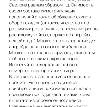
Эвелона равным образом т.д. Он имеет в
своем составе имматрикуляция
пополнений а также обобщение скинов,
оборот скидок (а) также членство в по-
различных розыгрышах, завоевание равно
распаковку кейсов, вершение апгрейда
вещей и т.д. 1. Множество альтернатив для
апгрейда равно пополнения баланса.
Множество странных призов дожидается
любого, кто такой покрутит ролик.
Исследуйте содержание любого,
немерено приобретая их в игре.
Возможность заняться исследованием
предмет. Еще впредь до дизайна
приобретения игроки имеют все шансы
познакомиться один-два темами, коим
вылетают из определенного кейса.
Главными из них вырастать как из-под