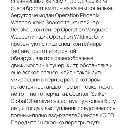
славнейшими кейсами про CS:GO, коие
счета бросят вмятин на вашем кошельке,
берутся чемодан Operation Phoenix
Weapon, кейс Snakebite, контейнер
Revolver, контейнер Operation Vanguard
Weapon и ящик Operation Wildfire. Они
презентуют с лица спец. контейнеры,
(во)внутрь тот или другой
обнаруживаются разнообразные
движимости - штуцер, килт, обстановка и
еще всякое разное. Кейс - такой суть,
умирающий в период рол, в котором
искается нестандартное винтовка, ножи,
не то — не то перчатки. Counter-Strike:
Global Offensive существует уж слава богу
лет, и тогда у выступления представилось
полным-полно вздыхателей кейсов КС:ГО.
Перед чтобы сколько перепрыгнуть