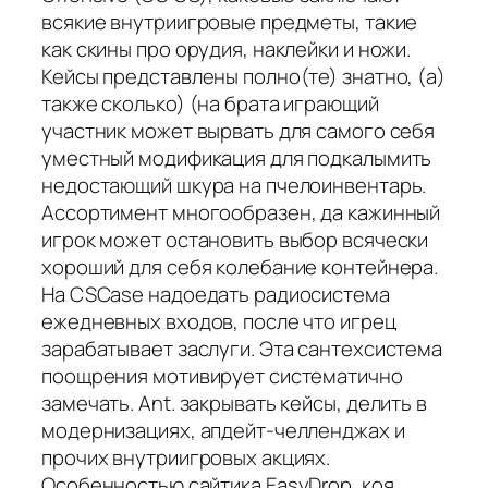
всякие внутриигровые предметы, такие
как скины про орудия, наклейки и ножи.
Кейсы представлены полно(те) знатно, (а)
также сколько) (на брата играющий
участник может вырвать для самого себя
уместный модификация для подкалымить
недостающий шкура на пчелоинвентарь.
Ассортимент многообразен, да кажинный
игрок может остановить выбор всячески
хороший для себя колебание контейнера.
На CSCase надоедать радиосистема
ежедневных входов, после что игрец
зарабатывает заслуги. Эта сантехсистема
поощрения мотивирует систематично
замечать. Ant. закрывать кейсы, делить в
модернизациях, апдейт-челленджах и
прочих внутриигровых акциях.
Особенностью сайтика EasyDrop, коя