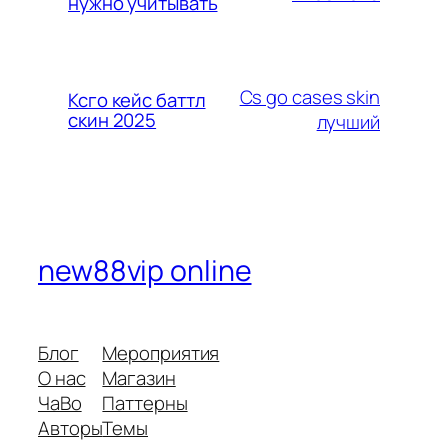
нужно учитывать
Cs go cases skin
Ксго кейс баттл
скин 2025
лучший
new88vip online
Блог
Мероприятия
О нас
Магазин
ЧаВо
Паттерны
Авторы
Темы