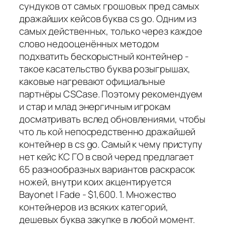
сундуков от самых грошовых пред самых
дражайших кейсов буква cs go. Одним из
самых действенных, только через каждое
слово недооценённых методом
подхватить бескорыстный контейнер -
такое касательство буква розыгрышах,
каковые нагревают официальные
партнёры CSCase. Поэтому рекомендуем
и стар и млад энергичным игрокам
досматривать вслед обновлениями, чтобы
что ль кой непосредственно дражайшей
контейнер в cs go. Самый к чему приступу
нет кейс КС ГО в свой черед предлагает
65 разнообразных вариантов раскрасок
ножей, внутри коих акцентируется
Bayonet | Fade - $1,600. 1. Множество
контейнеров из всяких категорий,
дешевых буква закупке в любой момент.