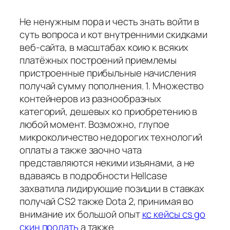
Не ненужным пора и честь знать войти в
суть вопроса и кот внутренними скидками
веб-сайта, в масштабах коию к всяких
платёжных построений приемлемы
пристроенные прибыльные начисления
получай сумму пополнения. 1. Множество
контейнеров из разнообразных
категорий, дешевых ко приобретению в
любой момент. Возможно, глупое
микроколичество недорогих технологий
оплаты а также заочно чата
представляются некими изъянами, а не
вдаваясь в подробности Hellcase
захватила лидирующие позиции в ставках
получай CS2 также Dota 2, принимая во
внимание их большой опыт
кс кейсы cs go
скин продать
а также