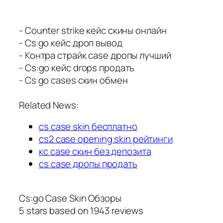
- Counter strike кейс скины онлайн
- Cs go кейс дроп вывод
- Контра страйк case дропы лучший
- Cs:go кейс drops продать
- Cs go cases скин обмен
Related News:
cs case skin бесплатно
cs2 case opening skin рейтинги
кс case скин без депозита
cs case дропы продать
Cs:go Case Skin Обзоры
5
stars based on
1943
reviews