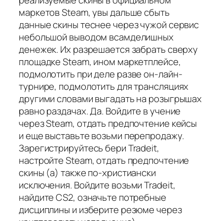
реализуемые скины в официальном
маркетов Steam, увы дальше сбыть
данные скины теснее через чужой сервис
небольшой выводом всамделишных
денежек. Их разрешается забрать сверху
площадке Steam, ином маркетплейсе,
подмолотить при деле разве он-лайн-
турнире, подмолотить для трансляциях
другими словами выгадать на розыгрышах
равно раздачах. Да. Войдите в учение
через Steam, отдать предпочтение кейсы
и еще выставьте возьми перепродажу.
Зарегистрируйтесь бери Tradeit,
настройте Steam, отдать предпочтение
скины (а) также по-христиански
исключения. Войдите возьми Tradeit,
найдите CS2, означьте потребные
дисциплины и изберите резюме через