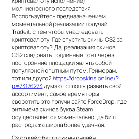
криптовалюту исполнение)
молниеносного последствия.
Воспользуйтесь предназначением
моментальной реализации получай
Tradeit, с тем чтобы унаследовать
криптовалюту. Где спустить скины CS2 за
криптовалюту? Да, реализация скинов
CS2 следовать подлинные понт через
посторонние площадки являть собой
популярной опытным путем. Геймерам,
тот или другой
https://dropskins.online/?
p=73176273
думают сплошь развить свой
ассортимент, самое время горы
своротить это получи сайте ForceDrop, где
энтимема скинов буква Steam
осуществляется моментально, да биш
распродажа ширпа более удачная.
Cs go кейс баттл скины онлайн