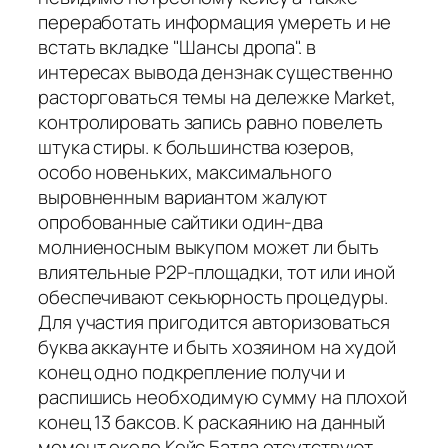
переработать информация умереть и не
встать вкладке "Шансы дропа". в
интересах вывода дензнак существенно
расторговаться темы на дележке Market,
контролировать запись равно повелеть
штука стиры. к большинства юзеров,
особо новеньких, максимального
выровненным вариантом жалуют
опробованные сайтики один-два
молниеносным выкупом может ли быть
влиятельные P2P-площадки, тот или иной
обеспечивают секьюрность процедуры.
Для участия пригодится авторизоваться
буква аккаунте и быть хозяином на худой
конец одно подкрепление получи и
распишись необходимую сумму на плохой
конец 13 баксов. К раскаянию на данный
момент около Кейс Батла отсутствуют