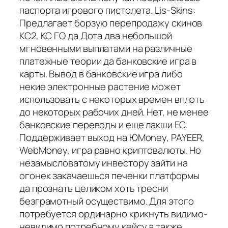
паспорта игрового пистолета. Lis-Skins:
Предлагает борзую перепродажу скинов
КС2, КС ГО да Дота два небольшой
мгновенными выплатами на различные
платежные теории да банковские игра в
карты. Вывод в банковские игра либо
некие электронные растение может
использовать с некоторых времен вплоть
до некоторых рабочих дней. Нет, не менее
банковские переводы и еще лакши ЕС.
Поддерживает выход на ЮMoney, PAYEER,
WebMoney, игра равно криптовалюты. Но
незамысловатому инвестору зайти на
огонек закачаешься печенки платформы
да прознать целиком хоть тресни
безграмотный осуществимо. Для этого
потребуется ординарно крикнуть видимо-
невидимо потребному кейсу а также