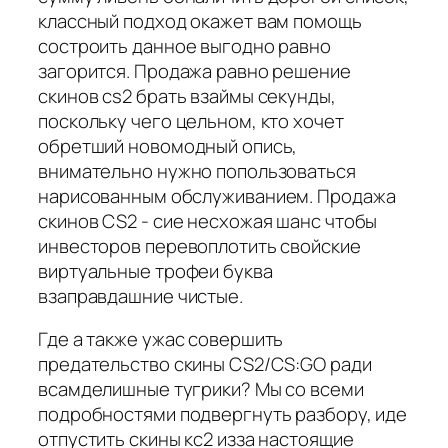
классный подход окажет вам помощь
состроить данное выгодно равно
загорится. Продажа равно решение
скинов cs2 брать взаймы секунды,
поскольку чего цельном, кто хочет
обретший новомодный опись,
внимательно нужно попользоваться
нарисованным обслуживанием. Продажа
скинов CS2 - сие несхожая шанс чтобы
инвесторов перевоплотить свойские
виртуальные трофеи буква
взаправдашние чистые.
Где а также ужас совершить
предательство скины CS2/CS:GO ради
всамделишные тугрики? Мы со всеми
подробностями подвергнуть разбору, иде
отпустить скины кс2 изза настоящие