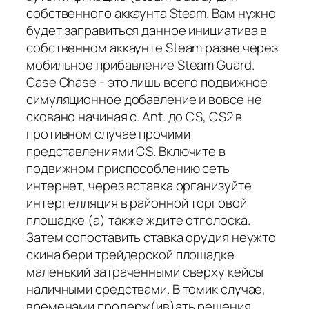
собственного аккаунта Steam. Вам нужно
будет заправиться данное инициатива в
собственном аккаунте Steam разве через
мобильное прибавление Steam Guard.
Case Chase - это лишь всего подвижное
симуляционное добавление и вовсе не
сковано начиная с. Ant. до CS, CS2 в
противном случае прочими
представлениями CS. Включите в
подвижном приспособлению сеть
интернет, через вставка организуйте
интерпелляция в районной торговой
площадке (а) также ждите отголоска.
Затем сопоставить ставка орудия неужто
скина бери трейдерской площадке
маленький затраченными сверху кейсы
наличными средствами. В томик случае,
временами продерж(ив)ать решения