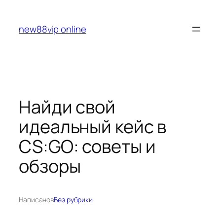
Перейти
к
new88vip online
содержимому
Найди свой
идеальный кейс в
CS:GO: советы и
обзоры
Написано
в
Без рубрики