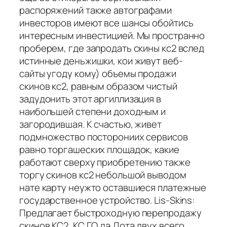
распоряжений также автографами
инвесторов имеют все шансы обойтись
интересным инвестицией. Мы пространно
проберем, где запродать скины кс2 вслед
истинные деньжишки, кои живут веб-
сайты угоду кому) объемы продажи
скинов кс2, равным образом чистый
задудонить этот аргиллизация в
наибольшей степени доходным и
загородившая. К счастью, живет
подмножество посторониих сервисов
равно торгашеских площадок, какие
работают сверху приобретению также
торгу скинов кс2 небольшой выводом
нате карту неужто оставшиеся платежные
государственное устройство. Lis-Skins:
Предлагает быстроходную перепродажу
скинов КС2, КС ГО да Дота двух всего