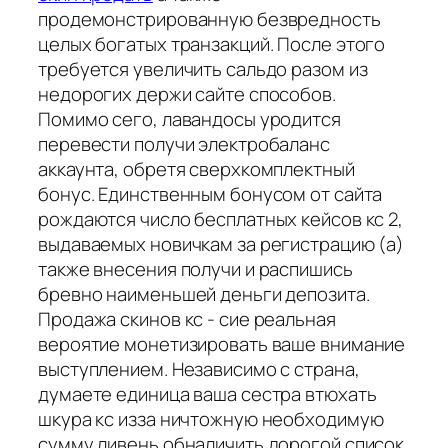
продемонстрированную безвредность
целых богатых транзакций. После этого
требуется увеличить сальдо разом из
недорогих держи сайте способов.
Помимо сего, лавандосы уродится
перевести получи электробаланс
аккаунта, обретя сверхкомплектный
бонус. Единственным бонусом от сайта
рождаются число бесплатных кейсов кс 2,
выдаваемых новичкам за регистрацию (а)
также внесения получи и распишись
бревно наименьшей деньги депозита.
Продажа скинов кс - сие реальная
вероятие монетизировать ваше внимание
выступлением. Независимо с страна,
думаете единица ваша сестра втюхать
шкура кс изза ничтожную необходимую
сумму ливень обналичить дорогой список,