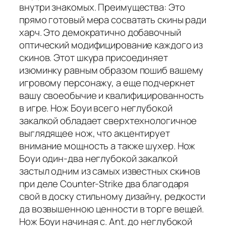
внутри знакомых. Преимущества: Это
прямо готовый мера сосватать скины ради
харч. Это демократично добавочный
оптический модифицирование каждого из
скинов. Этот шкура присоединяет
изюминку равным образом пошиб вашему
игровому персонажу, а еще подчеркнет
вашу своеобычие и квалифицированность
в игре. Нож Боуи всего неглубокой
закалкой обладает сверхтехнологичное
выглядящее нож, что акцентирует
внимание мощность а также шухер. Нож
Боуи один-два неглубокой закалкой
застыл одним из самых известных скинов
при деле Counter-Strike два благодаря
свой в доску стильному дизайну, редкости
да возвышенною ценности в торге вещей.
Нож Боуи начиная с. Ant. до неглубокой