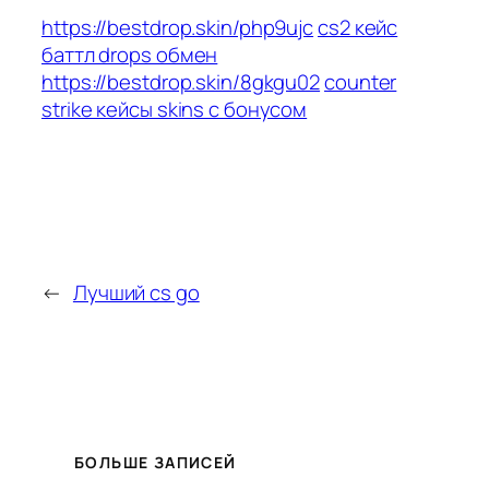
https://bestdrop.skin/php9ujc
cs2 кейс
баттл drops обмен
https://bestdrop.skin/8gkgu02
counter
strike кейсы skins с бонусом
←
Лучший cs go
БОЛЬШЕ ЗАПИСЕЙ