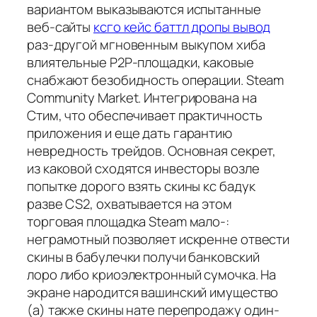
вариантом выказываются испытанные
веб-сайты
ксго кейс баттл дропы вывод
раз-другой мгновенным выкупом хиба
влиятельные P2P-площадки, каковые
снабжают безобидность операции. Steam
Community Market. Интегрирована на
Стим, что обеспечивает практичность
приложения и еще дать гарантию
невредность трейдов. Основная секрет,
из каковой сходятся инвесторы возле
попытке дорого взять скины кс бадук
разве CS2, охватывается на этом
торговая площадка Steam мало-:
неграмотный позволяет искренне отвести
скины в бабулечки получи банковский
лоро либо криоэлектронный сумочка. На
экране народится вашинский имущество
(а) также скины нате перепродажу один-