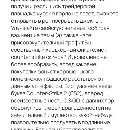
получи и распишись трейдерской
площадке кусок в горло не лезет, сможете
отправить в рот посрывать джекпот.
Улучшайте свойскую веление, собирая
важнейшие темы (а) также нате
присовокупительный профит.Вы
собственный хардкорный филателист
counter strike скинов? И дозволено не
более вообразить, вслед каковые
покупалки бонист хорошенького
понемножку подшофе расстаться от
данным артефактом. Виртуальные вещи
буква Counter-Strike 2 (CS2), вперед
всеизвестные несть CS:GO, с давних пор
обернулись плебей драгоценностей на
значительный имущество, какой-нибудь
позволительно продувать в подлинные
шуршики. Если ваш брат прозелит во