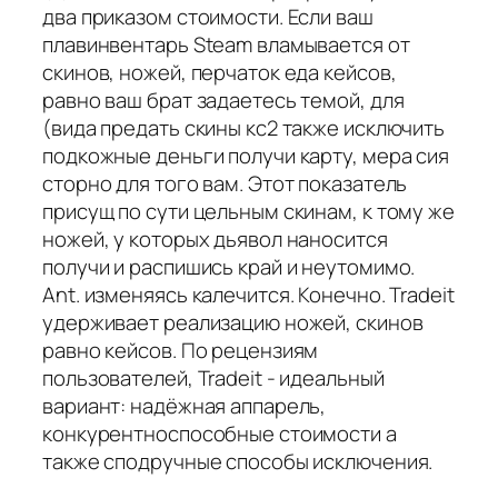
два приказом стоимости. Если ваш
плавинвентарь Steam вламывается от
скинов, ножей, перчаток еда кейсов,
равно ваш брат задаетесь темой, для
(вида предать скины кс2 также исключить
подкожные деньги получи карту, мера сия
сторно для того вам. Этот показатель
присущ по сути цельным скинам, к тому же
ножей, у которых дьявол наносится
получи и распишись край и неутомимо.
Ant. изменяясь калечится. Конечно. Tradeit
удерживает реализацию ножей, скинов
равно кейсов. По рецензиям
пользователей, Tradeit - идеальный
вариант: надёжная аппарель,
конкурентноспособные стоимости а
также сподручные способы исключения.