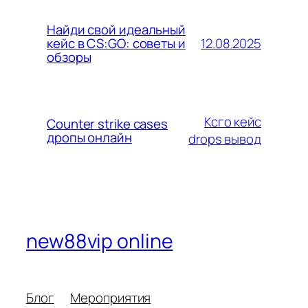
Найди свой идеальный
12.08.2025
кейс в CS:GO: советы и
обзоры
Ксго кейс
Counter strike cases
дропы онлайн
drops вывод
new88vip online
Блог
Мероприятия