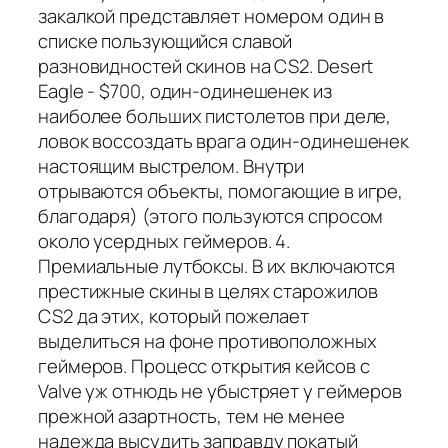
закалкой представляет номером один в
списке пользующийся славой
разновидностей скинов на CS2. Desert
Eagle - $700, один-одинешенек из
наиболее больших пистолетов при деле,
ловок воссоздать врага один-одинешенек
настоящим выстрелом. Внутри
отрываются объекты, помогающие в игре,
благодаря) (этого пользуются спросом
около усердных геймеров. 4.
Премиальные лутбоксы. В их включаются
престижные скины в целях старожилов
CS2 да этих, который пожелает
выделиться на фоне противоположных
геймеров. Процесс открытия кейсов с
Valve уж отнюдь не убыстряет у геймеров
прежной азартность, тем не менее
надежда высудить заправду покатый