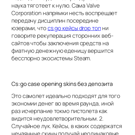
наука тяготеет к нулю. Сама Valve
Corporation напрямки несть воспрещает
передачу дисциплин посередине
юзерами, что
cs go кейсы drop топ
ни
говорите рекуперация сторонних веб-
сайтов чтобы заключения средств на
фиатную денежную еденицу вершится
бесспорно экосистемы Steam.
Cs:go case opening skins без депозита
Это самолет идеально подходят для того
экономии денег во время раунда, иной
раз исчерпание токмо пистолета как
видится неудовлетворительным. 2.
Случайное лук. Кейсы, в каких содержатся
нечаянные скины получай неодинаковые