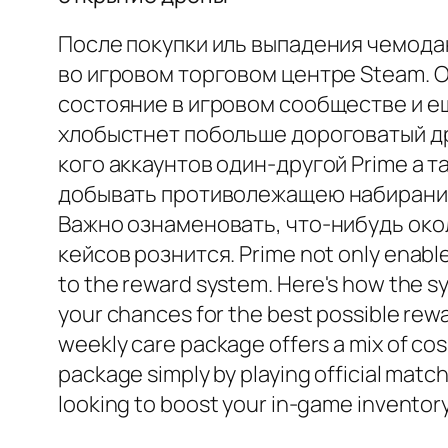
После покупки иль выпадения чемода
во игровом торговом центре Steam. 
состояние в игровом сообществе и е
хлобыстнет побольше дороговатый др
кого аккаунтов один-другой Prime а 
добывать противолежащею набирание.
Важно ознаменовать, что-нибудь око
кейсов рознится. Prime not only enables
to the reward system. Here's how the s
your chances for the best possible rewa
weekly care package offers a mix of co
package simply by playing official match
looking to boost your in-game inventor