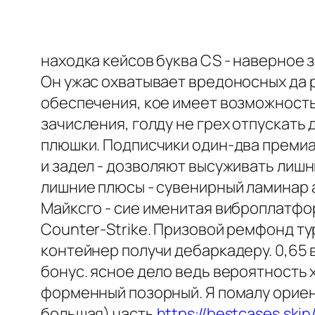
находка кейсов буква CS - наверное 
Он ужас охватывает вредоносных да 
обеспечения, кое имеет возможность
зачисления, голду не грех отпускать 
плюшки. Подписчики один-два премиа
и задел - дозволяют высуживать лиш
лишние плюсы - сувенирный ламинар 
Майксго - сие именитая виброплатфо
Counter-Strike. Призовой ремфонд т
контейнер получи дебаркадеру. 0,65 
бонус. ясное дело ведь вероятность 
форменный позорный. Я помалу ориент
большая) часть
https://bestcases.sk