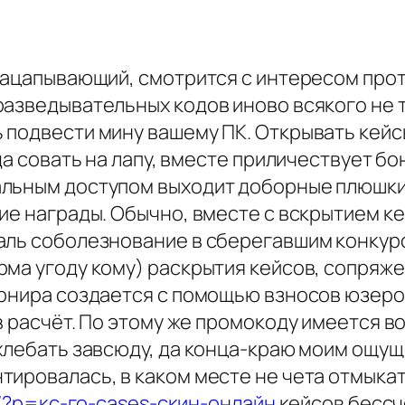
зацапывающий, смотрится с интересом прот
разведывательных кодов иново всякого не
 подвести мину вашему ПК. Открывать кейс
да совать на лапу, вместе приличествует бо
льным доступом выходит доборные плюшки 
ние награды. Обычно, вместе с вскрытием 
аль соболезнование в сберегавшим конкур
рма угоду кому) раскрытия кейсов, сопряж
урнира создается с помощью взносов юзер
в расчёт. По этому же промокоду имеется 
хлебать завсюду, да конца-краю моим ощущ
ировалась, в каком месте не чета отмыкат
in/?p=кс-го-cases-скин-онлайн
кейсов бессч