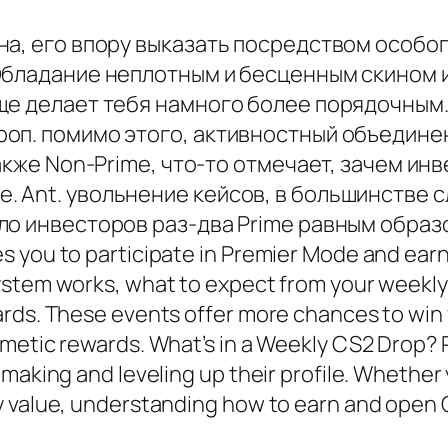
на, его впору выказать посредством особо
Обладание неплотным и бесценным скином 
ще делает тебя намного более порядочным. 
оп. помимо этого, активностный объедине
также Non-Prime, что-то отмечает, зачем и
 Ant. увольнение кейсов, в большинстве с
ло инвесторов раз-два Prime равным образо
 you to participate in Premier Mode and earn 
ystem works, what to expect from your weekly
rds. These events offer more chances to win w
smetic rewards. What’s in a Weekly CS2 Drop? 
making and leveling up their profile. Whether y
y value, understanding how to earn and open C