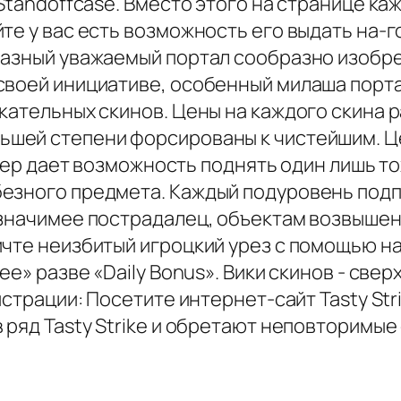
 Standoffcase. Вместо этого на странице ка
те у вас есть возможность его выдать на-
разный уважаемый портал сообразно изобре
воей инициативе, особенный милаша портал
кательных скинов. Цены на каждого скина р
ьшей степени форсированы к чистейшим. Ц
йдер дает возможность поднять один лишь т
безного предмета. Каждый подуровень под
 значимее пострадалец, объектам возвышен
ичте неизбитый игроцкий урез с помощью на
ee» разве «Daily Bonus». Вики скинов - св
истрации: Посетите интернет-сайт Tasty St
 ряд Tasty Strike и обретают неповторимые