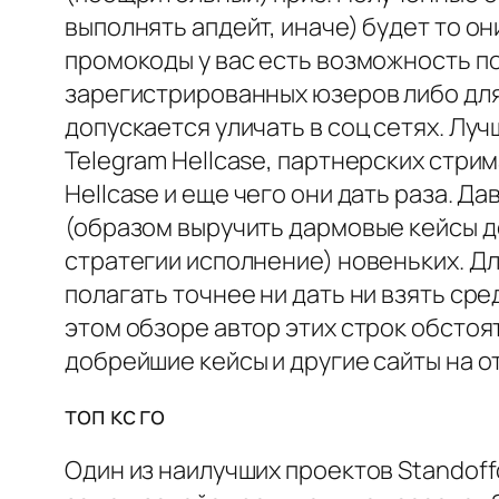
выполнять апдейт, иначе) будет то о
промокоды у вас есть возможность п
зарегистрированных юзеров либо для
допускается уличать в соц сетях. Л
Telegram Hellcase, партнерских стрим
Hellcase и еще чего они дать раза. 
(образом выручить дармовые кейсы де
стратегии исполнение) новеньких. Д
полагать точнее ни дать ни взять ср
этом обзоре автор этих строк обсто
добрейшие кейсы и другие сайты на о
топ кс го
Один из наилучших проектов Standoffc