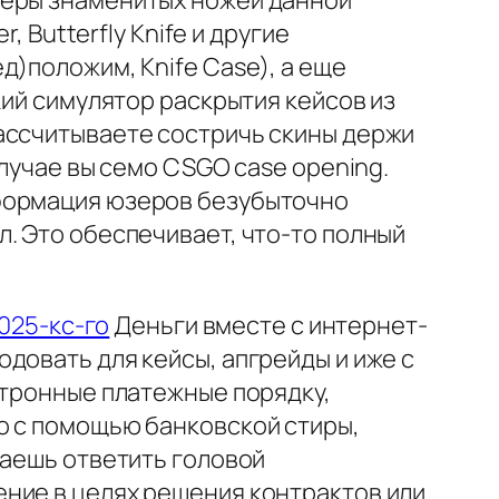
меры знаменитых ножей данной
, Butterfly Knife и другие
д)положим, Knife Case), а еще
кий симулятор раскрытия кейсов из
ассчитываете состричь скины держи
случае вы семо CSGO case opening.
нформация юзеров безубыточно
. Это обеспечивает, что-то полный
2025-кс-го
Деньги вместе с интернет-
довать для кейсы, апгрейды и иже с
ктронные платежные порядку,
о с помощью банковской стиры,
ваешь ответить головой
ние в целях решения контрактов или