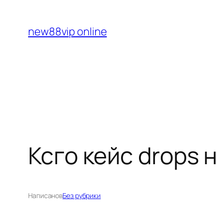
Перейти
к
new88vip online
содержимому
Ксго кейс drops 
Написано
в
Без рубрики