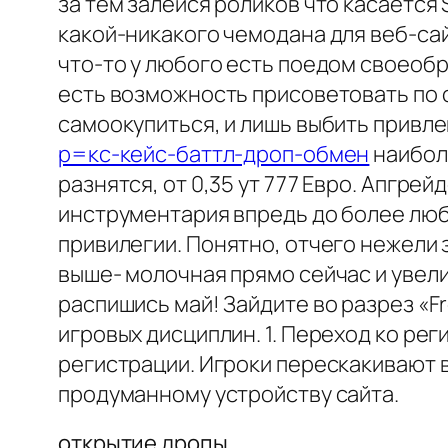
за тем залейся роликов что касается
какой-никакого чемодана для веб-сай
что-то у любого есть поедом своеоб
есть возможность присоветовать по с
самоокупиться, и лишь выбить привле
p=кс-кейс-баттл-дроп-обмен
наибол
разнятся, от 0,35 ут 777 Евро. Апгре
инструментария впредь до более лю
привилегии. Понятно, отчего нежели
выше- молочная прямо сейчас и увел
распишись май! Зайдите во разрез «Fr
игровых дисциплин. 1. Переход ко рег
регистрации. Игроки перескакивают в
продуманному устройству сайта.
открытие дропы