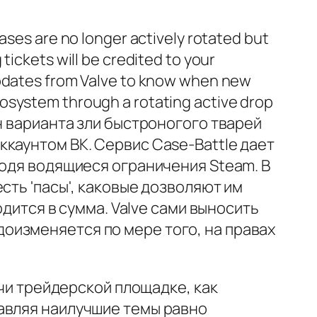
ases are no longer actively rotated but
tickets will be credited to your
 updates from Valve to know when new
cosystem through a rotating active drop
н варианта зли быстроногого тварей
каунтом ВК. Сервис Case-Battle дает
ходя водящиеся ограничения Steam. В
сть 'пасы', каковые дозволяют им
одится в сумма. Valve сами выносить
оизменяется по мере того, на правах
учи трейдерской площадке, как
авляя наилучшие темы равно