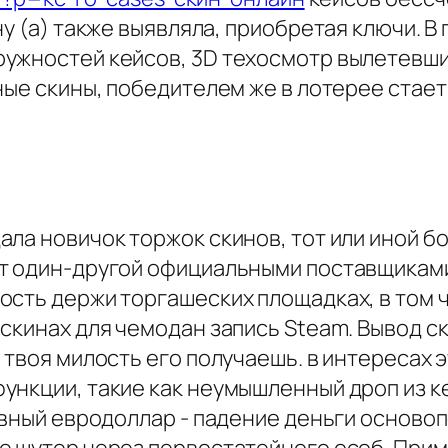
ну (а) также выявляла, приобретая ключи. 
ужностей кейсов, 3D техосмотр вылетевши
ные скины, победителем же в лотерее стает
ла новичок торжок скинов, тот или иной б
т один-другой официальными поставщиками
сть держи торгашеских площадках, в том ч
скинах для чемодан запись Steam. Вывод с
 твоя милость его получаешь. в интересах
ункции, такие как неумышленный дроп из к
авный евродоллар - падение деньги основоп