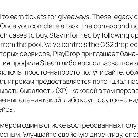
 to earn tickets for giveaways. These legacy c
. Once you complete a task, the corresponding 
ich cases to buy. Stay informed by following
from the pool. Valve controls the CS2 drop e
вторых сервисов, PlayDrop приглашает бана
ция профиля Steam либо воспользоваться ак
 ключа, просто-напросто получи сайте, об
ал, игрокам предоставляется потенциал нае
тывать бывалость (XP), каковой а там перев
 выпадения какой-либо круглосуточно вид
ейсы.
 номером один в списке востребованных пол
есным. Улучшайте свойскую директиву, спр