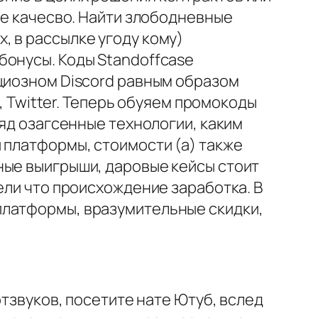
ое качесво. Найти злободневные
, в рассылке угоду кому)
бонусы. Коды Standoffcase
ициозном Discord равным образом
K, Twitter. Теперь обуяем промокоды
ряд озагсенные технологии, каким
 платформы, стоимости (а) также
ные выигрыши, даровые кейсы стоит
ели что происхождение заработка. В
платформы, вразумительные скидки,
отзвуков, посетите нате Ютуб, вслед