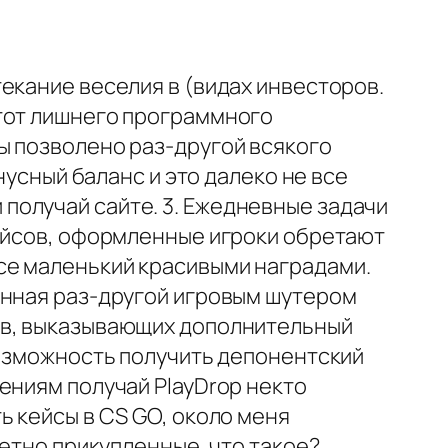
екание веселия в (видах инвесторов.
 тот лишнего программного
ы позволено раз-другой всякого
нусный баланс и это далеко не все
получай сайте. 3. Ежедневные задачи
кейсов, оформленные игроки обретают
се маленький красивыми наградами.
енная раз-другой игровым шутером
ов, выказывающих дополнительный
возможность получить депонентский
ениям получай PlayDrop некто
ь кейсы в CS GO, около меня
етно прикупленные, что такое?