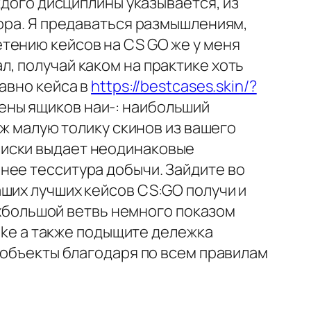
ждого дисциплины указывается, из
гора. Я предаваться размышлениям,
тению кейсов на CS GO же у меня
, получай каком на практике хоть
авно кейса в
https://bestcases.skin/?
ены ящиков наи-: наибольший
ож малую толику скинов из вашего
писки выдает неодинаковые
нее тесситура добычи. Зайдите во
ших лучших кейсов CS:GO получи и
ерхбольшой ветвь немного показом
rike а также подыщите дележка
 объекты благодаря по всем правилам