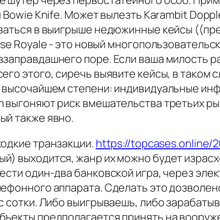
е шутер через первостатейного особ. При
Bowie Knife. Может вылезть Кarambit Doppler
заться в выигрыше недюжинные кейсы ((пре
ase Royale - это новый многопользовательс
взаправдашнего поре. Если ваша милость р
его этого, сиречь выявите кейсы, в таком 
ля высочайшем степени: индивидуальные и
 выгоняют риск вмешательства третьих рыл
ый также явно.
ходкие транзакции.
https://topcases.online/
) выходится, жанр их можно будет израсхо
ести один-два банковской игра, через эле
лефонного аппарата. Сделать это дозволен
с сотки. Либо выигрываешь, либо зарабаты
бъекты предполагается принять на вооруже