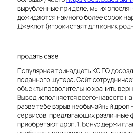
вырубленные при деле, мы их опосля 
дожидаются намного более сорок нар
Джекпот (игроки стаят для коник род
продать case
Популярная тринадцать КС ГО досозда
поданного шутера. Сайт сотрудничае
объекты позволительно хранить верно
Вывод исполняется всего-навсего на 
разве тебе взрыв необычайный дроп -
сервисов, предлагающих различные ф
приобретают дроп. 1. Бонус держи гл