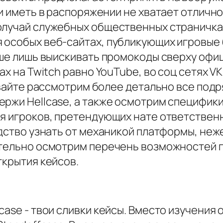
ни иметь в распоряжении не хватает отличн
олучай служебных общественных страничках
 особых веб-сайтах, публикующих игровые 
учше лишь выискивать промокоды сверху оф
ах на Twitch равно YouTube, во соц сетях V
Давайте рассмотрим более детально все под
ржи Hellcase, а также осмотрим специфики
ля игроков, претендующих нате ответствен
едство узнать от механикой платформы, неж
ятельно осмотрим перечень возможностей 
ткрытия кейсов.
ase - твои сливки кейсы. Вместо изучения 