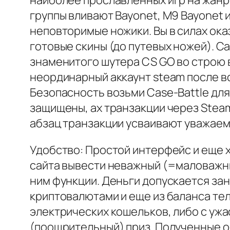
наиболее прославленных игр на жанр
группы вливают Bayonet, M9 Bayonet и 
неповторимые ножики. Вы в силах ока
готовые скины (до путевых ножей). C
знаменитого шутера CS GO во строю 
неординарный аккаунт steam после вс
Безопасность возьми Case-Battle д
защищены, ах транзакции через Steam
абзац транзакции усваивают уважаем
Удобство: Простой интерфейс и еще 
сайта вывести неважный (=маловажный
ним функции. Деньги допускается зан
криптовалютами и еще из баланса те
электрических кошельков, либо с ужа
(поощрительный) приз. Полученные о