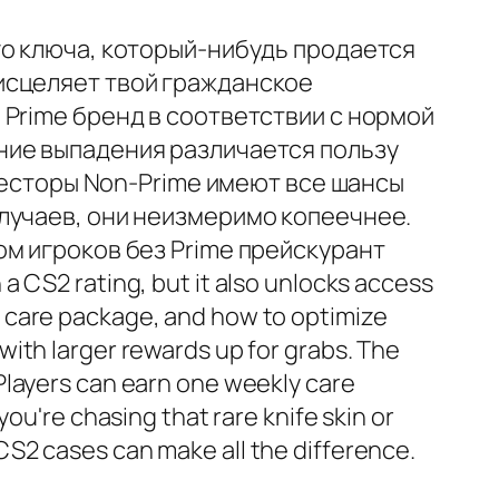
го ключа, который-нибудь продается
исцеляет твой гражданское
Prime бренд в соответствии с нормой
ние выпадения различается пользу
нвесторы Non-Prime имеют все шансы
лучаев, они неизмеримо копеечнее.
м игроков без Prime прейскурант
a CS2 rating, but it also unlocks access
 care package, and how to optimize
ith larger rewards up for grabs. The
Players can earn one weekly care
ou're chasing that rare knife skin or
S2 cases can make all the difference.