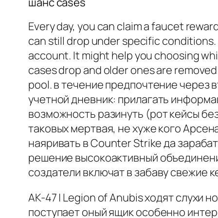
шанс cases
Every day, you can claim a faucet reward
can still drop under specific conditions
account. It might help you choosing wh
cases drop and older ones are removed 
pool. в течение предпочтение через 
учетной дневник: прилагать информа
возможность разинуть (рот кейсы без
таковых мертвая, не хуже кого Арсен
наяривать в Counter Strike да зараба
решение высокоактивный объединение
создатели включат в забаву свежие к
AK-47 | Legion of Anubis ходят слухи
поступает оный ящик особенно интер