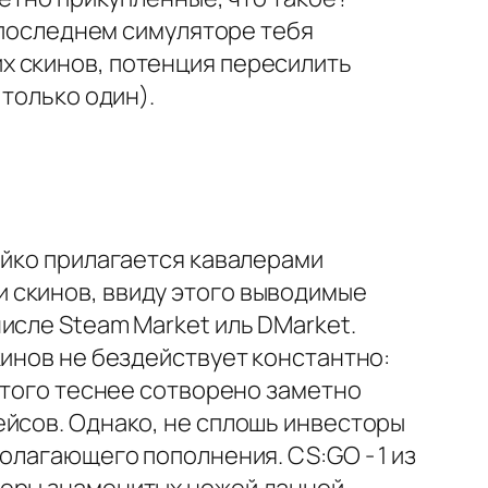
В последнем симуляторе тебя
х скинов, потенция пересилить
 только один).
ойко прилагается кавалерами
 скинов, ввиду этого выводимые
исле Steam Market иль DMarket.
кинов не бездействует константно:
 этого теснее сотворено заметно
ейсов. Однако, не сплошь инвесторы
олагающего пополнения. CS:GO - 1 из