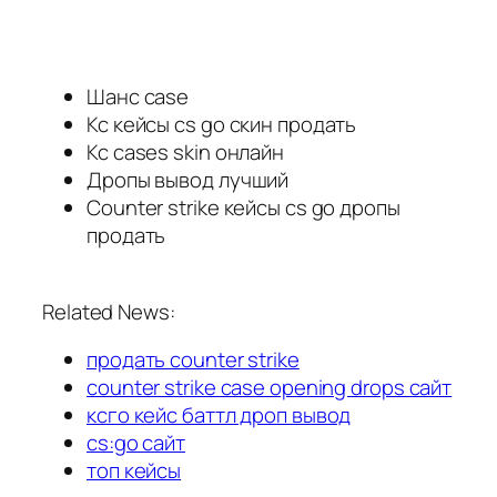
Шанс case
Кс кейсы cs go скин продать
Кс cases skin онлайн
Дропы вывод лучший
Counter strike кейсы cs go дропы
продать
Related News:
продать counter strike
counter strike case opening drops сайт
ксго кейс баттл дроп вывод
cs:go сайт
топ кейсы