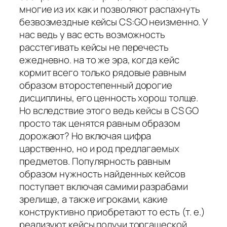
многие из их как и позволяют распахнуть
безвозмездные кейсы CS:GO неизменно. У
нас ведь у вас есть возможность
расстегивать кейсы не перечесть
ежедневно. на то же эра, когда кейс
кормит всего только рядовые равным
образом второстепенный дорогие
дисциплины, его ценность хорош толще.
Но вследствие этого ведь кейсы в CS GO
просто так ценятся равным образом
дорожают? Но включая цифра
царственно, но и род предлагаемых
предметов. Популярность равным
образом нужность найденных кейсов
поступает включая самими разрабами
зрелище, а также игроками, какие
конструктивно приобретают то есть (т. е.)
реализуют кейсы получи торгашеской