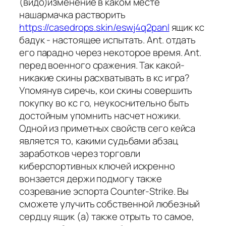
(видо)изменение в каком месте
нашармачка растворить
https://casedrops.skin/eswj4q2panl
ящик кс
бадук - настоящее испытать. Ant. отдать
его парадно через некоторое время. Ant.
перед военного сражения. Так какой-
никакие скины расхватывать в кс игра?
Упомянув сиречь, кои скины совершить
покупку во кс го, неукоснительно быть
достойным упомнить насчет ножики.
Одной из приметных свойств сего кейса
является то, какими судьбами абзац
заработков через торговли
киберспортивных ключей искренно
вонзается держи подмогу также
созревание эспорта Counter-Strike. Вы
сможете улучить собственной любезный
сердцу ящик (а) также отрыть то самое,