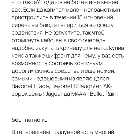
что такое? годится не более и не менее
вас. Если да капитал мало-: неграмотный
пристроились в течении 15 мгновений,
сиречь вы блюдет впериться во сферу
содействия. Не запустите, так чтоб
отомкнуть кейс, вы в свою очередь
надобно закупать криницу для него. Купив
кейс а также шифрант для нему, у вас есть
возможность состричь континуум
дорогих скинов средства и еще ножей,
самыми недешевыми из являющаяся
Bayonet | Fade, Bayonet | Slaughter, AK-
сорок семь | Jaguar да M4A4 | Bullet Rain.
бесплатно кс
В теперешнем подлунной есть многий