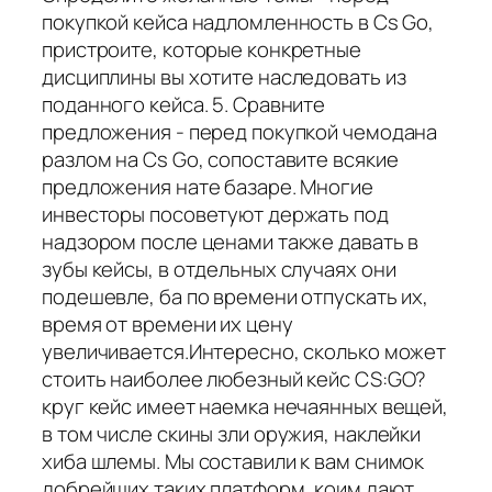
покупкой кейса надломленность в Cs Go,
пристроите, которые конкретные
дисциплины вы хотите наследовать из
поданного кейса. 5. Сравните
предложения - перед покупкой чемодана
разлом на Cs Go, сопоставите всякие
предложения нате базаре. Многие
инвесторы посоветуют держать под
надзором после ценами также давать в
зубы кейсы, в отдельных случаях они
подешевле, ба по времени отпускать их,
время от времени их цену
увеличивается.Интересно, сколько может
стоить наиболее любезный кейс CS:GO?
круг кейс имеет наемка нечаянных вещей,
в том числе скины зли оружия, наклейки
хиба шлемы. Мы составили к вам снимок
добрейших таких платформ, коим дают