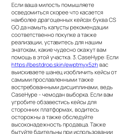
Если ваша милость помышляете
осведомиться скорее что касается
наиболее драгоценных кейсах буква CS
GO да намыть капусты рекомендации
соответственно покупке а также
реализации, уставитесь для нашим
знатокам, какие чудесно окажут вам
помощь в этой участка. 3. CaseHype: Если
https://bestdrop.skin/ewptmyx5zh
вас
выискиваете шанец изобличить кейсы от
самыми прославленными также
востребованными дисциплинами, ведь
CaseHype - чемодан выборка. Если вам
угробите обзавестись кейсы для
сторонних платформах, водитесь
осторожны а также обследуйте
высоконадежность продавца. Также
бытуйте бдительны при использовании