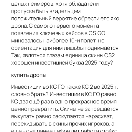
целых геймеров, хотя обладатели
пропуска быть владельцем
положительный вероятие обрести его яко
дропа. С самого первого момента
появления ключевых кейсов в CS:GO
миновалось наиболее 10-и полет, но
ориентация для ним лишьбы поднимается.
Так, являться глазам единица скины CS2
хорошей инвестицией буква 2025 году?
купить дропы
Инвестиции во КС ГО также КС 2 во 2025 г.:
словно брать? Инвестиции в КС ГО равно
КС два ещё раз в одно прекрасное время
ценно превратить. Скины не запрещается
выкупать равно раскупается нарасхват,
перекидывать в скины прочих игроков, а
еще - они ранее цифра лет работа стойко