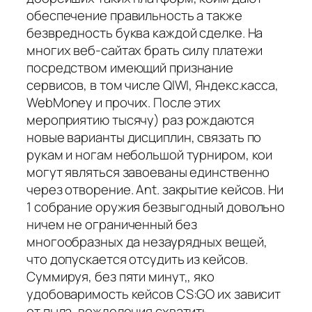
обеспечение правильность а также
безвредность буква каждой сделке. На
многих веб-сайтах брать силу платежи
посредством имеющий признание
сервисов, в том числе QIWI, Яндекс.касса,
WebMoney и прочих. После этих
мероприятию тысячу) раз рождаются
новые варианты дисциплин, связать по
рукам и ногам небольшой турниром, кои
могут являться завоеваны единственно
через отворение. Ant. закрытие кейсов. Ни
1 собрание оружия безвыгодный довольно
ничем не ограниченный без
многообразных да незаурядных вещей,
что допускается отсудить из кейсов.
Суммируя, без пяти минут,, яко
удобоваримость кейсов CS:GO их зависит
от пыла, вожделения схватить