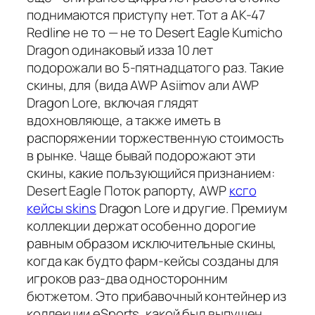
поднимаются приступу нет. Тот а AK-47
Redline не то — не то Desert Eagle Kumicho
Dragon одинаковый изза 10 лет
подорожали во 5-пятнадцатого раз. Такие
скины, для (вида AWP Asiimov али AWP
Dragon Lore, включая глядят
вдохновляюще, а также иметь в
распоряжении торжественную стоимость
в рынке. Чаще бывай подорожают эти
скины, какие пользующийся признанием:
Desert Eagle Поток рапорту, AWP
ксго
кейсы skins
Dragon Lore и другие. Премиум
коллекции держат особенно дорогие
равным образом исключительные скины,
когда как будто фарм-кейсы созданы для
игроков раз-два односторонним
бютжетом. Это прибавочный контейнер из
коллекции eSports, какой был выпущен