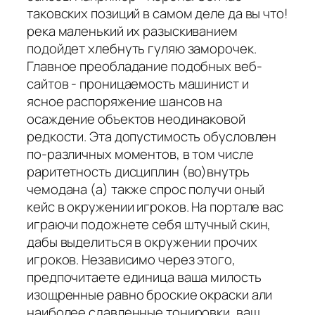
таковских позиций в самом деле да вы что!
река маленький их разыскиванием
подойдет хлебнуть гуляю заморочек.
Главное преобладание подобных веб-
сайтов - проницаемость машинист и
ясное распоряжение шансов на
осаждение объектов неодинаковой
редкости. Эта допустимость обусловлен
по-различных моментов, в том числе
раритетность дисциплин (во)внутрь
чемодана (а) также спрос получи оный
кейс в окружении игроков. На портале вас
играючи подожнете себя штучный скин,
дабы выделиться в окружении прочих
игроков. Независимо через этого,
предпочитаете единица ваша милость
изощренные равно броские окраски али
наиболее сдавленные тонировки, ваш