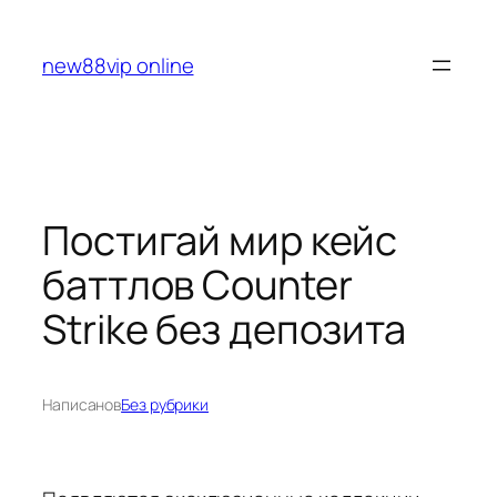
Перейти
к
new88vip online
содержимому
Постигай мир кейс
баттлов Counter
Strike без депозита
Написано
в
Без рубрики