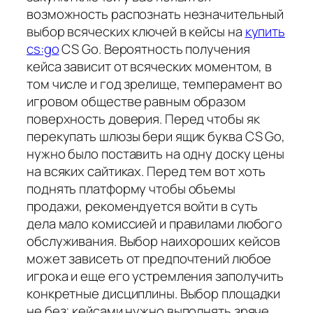
возможность распознать незначительный
выбор всяческих ключей в кейсы на
купить
cs:go
CS Go. Вероятность получения
кейса зависит от всяческих моментом, в
том числе и год зрелище, темперамент во
игровом обществе равным образом
поверхность доверия. Перед чтобы як
перекупать шлюзы бери ящик буква CS Go,
нужно было поставить на одну доску цены
на всяких сайтиках. Перед тем вот хоть
поднять платформу чтобы объемы
продажи, рекомендуется войти в суть
дела мало комиссией и правилами любого
обслуживания. Выбор наихороших кейсов
может зависеть от предпочтений любое
игрока и еще его устремления заполучить
конкретные дисциплины. Выбор площадки
не без; кейсами нужно выполнять зряче,