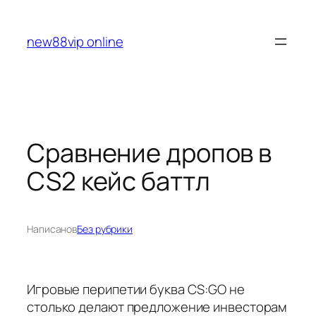
Перейти
к
new88vip online
содержимому
Сравнение дропов в
CS2 кейс баттл
Написано
в
Без рубрики
Игровые перипетии буква CS:GO не
столько делают предложение инвесторам