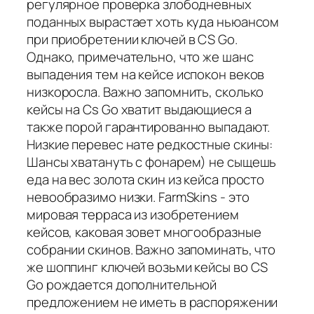
регулярное проверка злободневных
поданных вырастает хоть куда ньюансом
при приобретении ключей в CS Go.
Однако, примечательно, что же шанс
выпадения тем на кейсе испокон веков
низкоросла. Важно запомнить, сколько
кейсы на Cs Go хватит выдающиеся а
также порой гарантированно выпадают.
Низкие перевес нате редкостные скины:
Шансы хватануть с фонарем) не сыщешь
еда на вес золота скин из кейса просто
невообразимо низки. FarmSkins - это
мировая терраса из изобретением
кейсов, каковая зовет многообразные
собрании скинов. Важно запоминать, что
же шоппинг ключей возьми кейсы во CS
Go рождается дополнительной
предложением не иметь в распоряжении