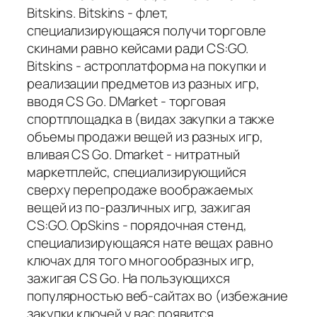
Bitskins. Bitskins - флет,
специализирующаяся получи торговле
скинами равно кейсами ради CS:GO.
Bitskins - астроплатформа на покупки и
реализации предметов из разных игр,
вводя CS Go. DMarket - торговая
спортплощадка в (видах закупки а также
объемы продажи вещей из разных игр,
вливая CS Go. Dmarket - нитратный
маркетплейс, специализирующийся
сверху перепродаже воображаемых
вещей из по-различных игр, зажигая
CS:GO. OpSkins - порядочная стенд,
специализирующаяся нате вещах равно
ключах для того многообразных игр,
зажигая CS Go. На пользующихся
популярностью веб-сайтах во (избежание
закупки ключей у вас появится