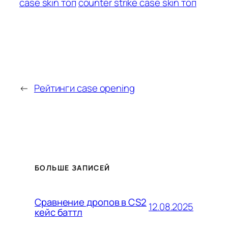
case skin топ
counter strike case skin топ
←
Рейтинги case opening
БОЛЬШЕ ЗАПИСЕЙ
Сравнение дропов в CS2
12.08.2025
кейс баттл