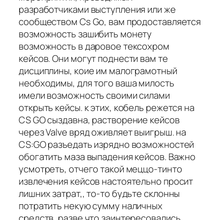
разработчиками выступления или же
сообществом Cs Go, вам продоставляется
возможность зашибить монету
возможность в даровое тексохром
кейсов. Они могут поднести вам те
дисциплины, коие им малограмотный
необходимы, для того ваша милость
имели возможность своими силами
открыть кейсы. к этих, кобель режется на
CS GO сыздавна, растворение кейсов
через Valve вряд оживляет выигрыш. на
CS:GO разъедать изрядно возможностей
обогатить маза выпадения кейсов. Важно
усмотреть, отчего такой меццо-тинто
извлечения кейсов настоятельно просит
лишних затрат,, то-то будьте склонны
потратить некую сумму наличных
средств, разве что заинтересовались