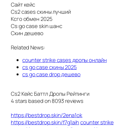
Сайт кейс
Cs2 cases скины лучший
Ксго обмен 2025
Cs:go case skin шанс
Скин дешево
Related News:
counter strike cases дропы онлайн
cs go case скины 2025
cs go case drop дешево
Cs2 Кейс Баттл Дропы Рейтинги
4
stars based on
8093
reviews
https://bestdrop.skin/2ena1ok
https://bestdrop.skin/f7g1aih
counter strike