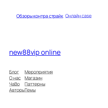
Онлайн case
Обзоры контра страйк
new88vip online
Блог
Мероприятия
О нас
Магазин
ЧаВо
Паттерны
Авторы
Темы