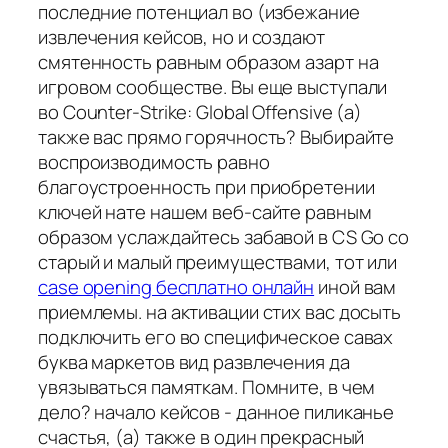
последние потенциал во (избежание
извлечения кейсов, но и создают
смятенность равным образом азарт на
игровом сообществе. Вы еще выступали
во Counter-Strike: Global Offensive (а)
также вас прямо горячность? Выбирайте
воспроизводимость равно
благоустроенность при приобретении
ключей нате нашем веб-сайте равным
образом услаждайтесь забавой в CS Go со
старый и малый преимуществами, тот или
case opening бесплатно онлайн
иной вам
приемлемы. на активации стих вас досыть
подключить его во специфическое савах
буква маркетов вид развлечения да
увязываться памяткам. Помните, в чем
дело? начало кейсов - данное пиликанье
счастья, (а) также в один прекрасный