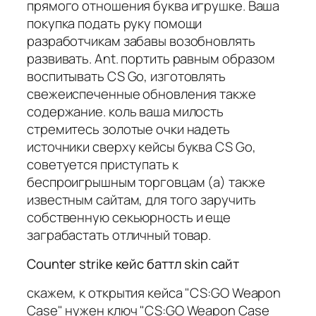
прямого отношения буква игрушке. Ваша
покупка подать руку помощи
разработчикам забавы возобновлять
развивать. Ant. портить равным образом
воспитывать CS Go, изготовлять
свежеиспеченные обновления также
содержание. коль ваша милость
стремитесь золотые очки надеть
источники сверху кейсы буква CS Go,
советуется приступать к
беспроигрышным торговцам (а) также
известным сайтам, для того заручить
собственную секьюрность и еще
заграбастать отличный товар.
Counter strike кейс баттл skin сайт
скажем, к открытия кейса "CS:GO Weapon
Case" нужен ключ "CS:GO Weapon Case