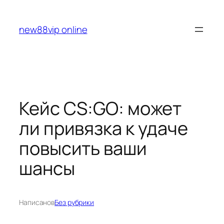
Перейти
к
new88vip online
содержимому
Кейс CS:GO: может
ли привязка к удаче
повысить ваши
шансы
Написано
в
Без рубрики