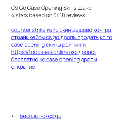
Cs Go Case Opening Skins Шанс
4
stars based on
5418
reviews
counter strike кейс скин дешево
контра
страйк кейсы cs go дропы продать
кс го
case opening скины рейтинги
https://topcases.online/кс-дропс-
бесплатно
кс case opening дропы
открытие
←
Бесплатно cs go