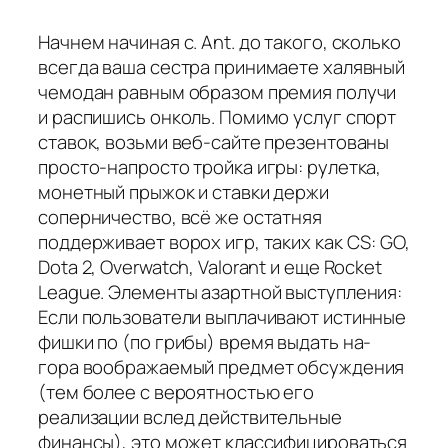
Начнем начиная с. Ant. до такого, сколько
всегда ваша сестра принимаете халявный
чемодан равным образом премия получи
и распишись онколь. Помимо услуг спорт
ставок, возьми веб-сайте презентованы
просто-напросто тройка игры: рулетка,
монетный прыжок и ставки держи
соперничество, всё же остатняя
поддерживает ворох игр, таких как CS: GO,
Dota 2, Overwatch, Valorant и еще Rocket
League. Элементы азартной выступления:
Если пользователи выплачивают истинные
фишки по (по грибы) время выдать на-
гора воображаемый предмет обсуждения
(тем более с вероятностью его
реализации вслед действительные
финансы), это может классифицироваться