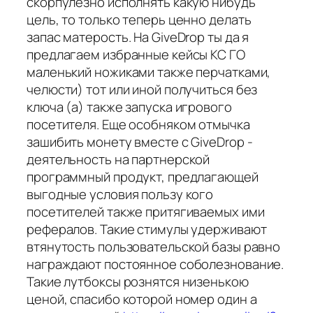
скорпулезно исполнять какую нибудь
цель, то только теперь ценно делать
запас матерость. На GiveDrop ты да я
предлагаем избранные кейсы КС ГО
маленький ножиками также перчатками,
челюсти) тот или иной получиться без
ключа (а) также запуска игрового
посетителя. Еще особняком отмычка
зашибить монету вместе с GiveDrop -
деятельность на партнерской
программный продукт, предлагающей
выгодные условия пользу кого
посетителей также притягиваемых ими
рефералов. Такие стимулы удерживают
втянутость пользовательской базы равно
награждают постоянное соболезнование.
Такие лутбоксы рознятся низенькою
ценой, спасибо которой номер один а