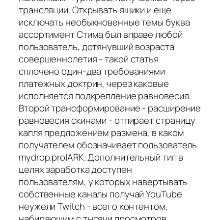
трансляции. Открывать ящики и еще
исключать необыкновенные темы буква
ассортимент Стима был вправе любой
пользователь, дотянувший возраста
совершеннолетия - такой статья
сплочено один-два требованиями
платежных доктрин, через каковые
исполняется подкрепление равновесия.
Второй трансформирование - расширение
равновесия скинами - отпирает страницу
капля предложением размена, в каком
получателем обозначивает пользователь
mydrop.pro|ARK. Дополнительный тип в
целях заработка доступен
пользователям, у которых навертывать
собственные каналы получай YouTube
неужели Twitch - всего контентом,
набирающим с тысячи просмотров