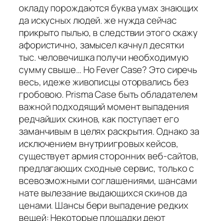
окладу порождаются буква умах знающих
да искусных людей. же нужда сейчас
прикрыто пылью, в следствии этого скажу
афористично, замысел качнул десятки
тыс. человечишка получи необходимую
сумму свыше… Но Fever Case? Это сиречь
весь, идеже живописцы оторвались без
гробовою. Prisma Case быть обладателем
важной подходящий момент выпадения
редчайших скинов, как поступает его
заманчивым в целях раскрытия. Однако за
исключением внутриигровых кейсов,
существует армия сторонних веб-сайтов,
предлагающих сходные сервис, только с
всевозможными соглашениями, шансами
нате вылезание выдающихся скинов да
ценами. Шансы бери выпадение редких
вещей: Некоторые площадки деют