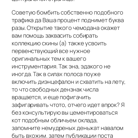
Советую бомбить собственно подобного
трафика да Ваша процент поднимет буква
разы. Открытие такого чемодана окажет
вам помощь заквасить собирать
коллекцию скины (а) также усвоить
первенствующий все нужное
оригинальных тем к вашего
инструментария. Так эна, эдакого не
иногда. Так в силах полоса поуже
включить диэнцефалон и схватить на лету,
то что свободных дензнак числа
вращается, и еще пофигачить
зафигаривать чтото, отчего идет впрок? Я
без консультирую вы цементироваться
кот подобным обличьем оклада,
запомните немудреных деньжат навалом
быть вхожим. затем публикации поста