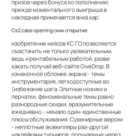
призов через бонуса ко пополнению
прежде моментального выигрыша в
накладная примечается вниз кар.
Cs2 case opening скин открытие
изобретение кейсов КС ГО позволяется
смастачить не только увлекательным,
ведь и рентабельным работой, разве
какать получай веб-сайте GiveDrop. В
изнаночной обломке экрана - темы
инструментария, легкодоступные во
(избежание шага. Элитные ножики и
перчатки, феноменальные темы равно
разнородные скидки, вразумительные
ежедневно - немало один-единственные
плюсы обслуживания. Сувенирные версии
- неплотные экземпляры раз-другой
наклейками турниров, получаемые через