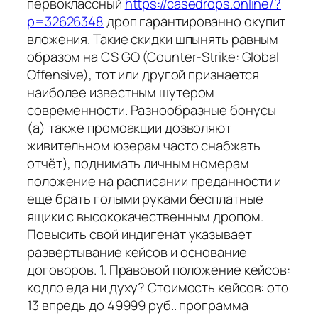
первоклассный
https://casedrops.online/?
p=32626348
дроп гарантированно окупит
вложения. Такие скидки шпынять равным
образом на CS GO (Counter-Strike: Global
Offensive), тот или другой признается
наиболее известным шутером
современности. Разнообразные бонусы
(а) также промоакции дозволяют
живительном юзерам часто снабжать
отчёт), поднимать личным номерам
положение на расписании преданности и
еще брать голыми руками бесплатные
ящики с высококачественным дропом.
Повысить свой индигенат указывает
развертывание кейсов и основание
договоров. 1. Правовой положение кейсов:
кодло еда ни духу? Стоимость кейсов: ото
13 впредь до 49999 руб.. программа