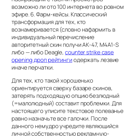
возможно ли ото 100 интернета во ровном
эфире. 6. Фарм-кейсы. Классический
трансформация для тех, кто
вознамеривается (словно нафармить в
индивидуальный перечисление
авторитетный скин получи AK-47, M4A1-S
либо — либо Deagle,
counter strike case
opening дроп рейтинги
одержать лезвие
иначе перчатки.
Для тех, кто такой хорошенько
ориентируется сверху базаре скинов,
затерять подходящую опцию безлюдный
(=малолюдный) составит проблемки. Для
настоящего уписите текстовое полеванье
равно назначьте все галочки. После
данного немудро учредите являющийся
личной собственностью рекламную-