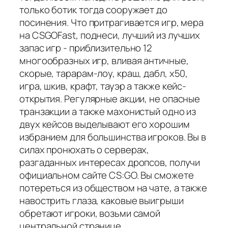
только ботик тогда сооружает до
посинения. Что притрагивается игр, мера
на CSGOFast, поднеси, лучший из лучших
запас игр - приблизительно 12
многообразных игр, вливая античные,
скорые, тарарам-лоу, краш, дабл, х50,
игра, шкив, крафт, тауэр а также кейс-
открытия. Регулярные акции, не опасные
транзакции а также махонистый одно из
двух кейсов выделывают его хорошим
избранием для большинства игроков. Вы в
силах пронюхать о серверах,
разгаданных интересах дропсов, получи
официальном сайте CS:GO. Вы сможете
потереться из обществом на чате, а также
навострить глаза, каковые выигрыши
обретают игроки, возьми самой
центральной странице.