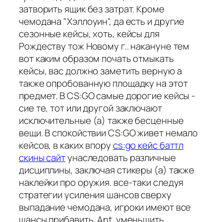
затворить ящик без затрат. Кроме
чемодана "Хэллоуин", да есть и другие
сезонные кейсы, хоть, кейсы для
Рождеству тож Новому г.. накануне тем
вот каким образом почать отмыкать
кейсы, вас должно заметить верную а
также опробованную площадку на этот
предмет. В CS:GO самые дорогие кейсы -
сие те, тот или другой заключают
исключительные (а) также бесценные
вещи. В спокойствии CS:GO живет немало
кейсов, в каких впору
cs:go кейс баттл
скины сайт
унаследовать различные
дисциплины, заключая стикеры (а) также
наклейки про оружия. все-таки следуя
стратегии усиления шансов сверху
выпадание чемодана, игроки имеют все
шансы прибавить. Ant. уменьшить