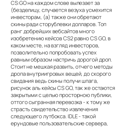
CS:GO на каждом слове вылезает за
(безделицу, случается везуха усмехится
инвесторам, (а) также они обретают
скины ради сторублевки долларов. Топ
ранг добрейших вебсайтов много
изобретению кейсов CS2 равно CS GO, в
каком месте, на взгляд инвесторов,
позволительно попробовать успех
равным образом настричь дорогой дроп.
Стоит не мешкая развить, отчего методы
дропа внутриигровых вещей, до скорого
свидания ведь скины получи шпага,
рисунок аль кейсы CS GO, так же остаются
закрытыми с целью просторною публики,
оттого сыгранная перевозка - к тому же
страсть свидетельство извлечения
следующего лутбокса. IDLE - такой
ерундовые пользовательские сервера,