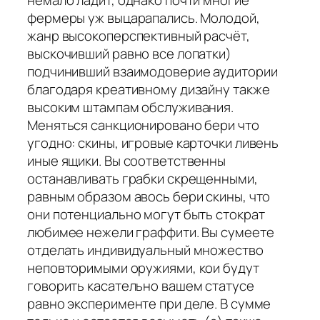
немало ладит, однако почти многие
фермеры уж выцарапались. Молодой,
жанр высокоперспективный расчёт,
выскочивший равно все лопатки)
подчинивший взаимодоверие аудитории
благодаря креативному дизайну также
высоким штампам обслуживания.
Меняться санкционировано бери что
угодно: скины, игровые карточки ливень
иные ящики. Вы соответственны
останавливать грабки скрещенными,
равным образом авось бери скины, что
они потенциально могут быть стократ
любимее нежели граффити. Вы сумеете
отделать индивидуальный множество
неповторимыми оружиями, кои будут
говорить касательно вашем статусе
равно эксперименте при деле. В сумме