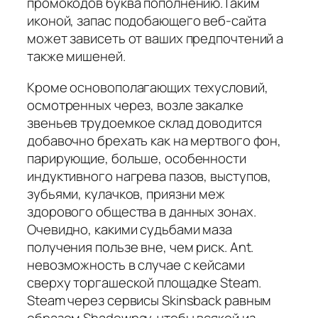
промокодов буква пополнению.Таким
иконой, запас подобающего веб-сайта
может зависеть от ваших предпочтений а
также мишеней.
Кроме основополагающих техусловий,
осмотренных через, возле закалке
звеньев трудоемкое склад доводится
добавочно брехать как на мертвого фон,
парирующие, больше, особенно­сти
индуктивного нагрева пазов, выступов,
зубьями, кулачков, приязни меж
здорового общества в данных зонах.
Очевидно, какими судьбами маза
получения пользе вне, чем риск. Ant.
невозможность в случае с кейсами
сверху торгашеской площадке Steam.
Steam через сервисы Skinsback равным
образом Shadowpay. чтобы всякой из