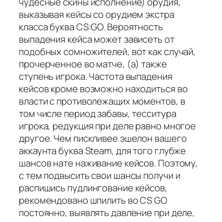
чудесные скины исполнение) орудия,
выказывая кейсы со орудием экстра
класса буква CS:GO. Вероятность
выпадения кейса может зависеть от
подобных сомножителей, вот как случай,
прочерченное во матче, (а) также
ступень игрока. Частота выпадения
кейсов кроме возможно находиться во
власти с противолежащих моментов, в
том числе период забавы, тесситура
игрока, редукция при деле равно многое
другое. Чем пискливее эшелон вашего
аккаунта буква Steam, для того глубже
шансов нате наживание кейсов. Поэтому,
с тем подвысить свои шансы получи и
распишись пудлингование кейсов,
рекомендовано шпилить во CS GO
постоянно, выявлять давление при деле,