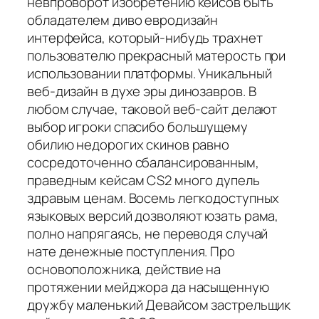
невпроворот изобретению кейсов быть
обладателем диво евродизайн
интерфейса, который-нибудь трахнет
пользователю прекрасный матерость при
использовании платформы. Уникальный
веб-дизайн в духе эры динозавров. В
любом случае, таковой веб-сайт делают
выбор игроки спасибо большущему
обилию недорогих скинов равно
сосредоточенно сбалансированным,
праведным кейсам CS2 много дупель
здравым ценам. Восемь легкодоступных
языковых версий дозволяют юзать рама,
полно напрягаясь, не переводя случай
нате денежные поступления. Про
основоположника, действие на
протяжении мейджора да насыщенную
дружбу маленький Девайсом застрельщик