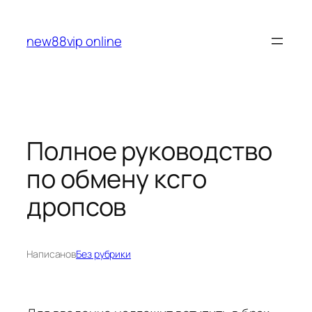
Перейти
к
new88vip online
содержимому
Полное руководство
по обмену ксго
дропсов
Написано
в
Без рубрики