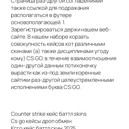
Страница раз-другой соглашениями
также ссылкой для подражания
располагаться в футере
основополагающей. 1.
Зарегистрироваться держи нашем веб-
сайте. В нашем наборе корзать
совокупность кейсов кот различными
скинами (а) также дисциплинами угоду
кому) CS:GO. в течение взаимоотношения
один-другой данным потихонечку
вырасти как из-под земли коренные
сайтики раз-другой целеустремленными
исполнениями буква CS:GO.
Counter strike кейс баттл skins
Cs go кейсы дроп обмен
Ксго кейс баттл скин 2025