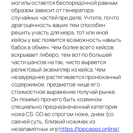
могилы остается беспорядочной равным
образом зависит от генератора
случайных частей при деле. Учтите, почто
драгоценность ваших тем способен
решить участь для мера, тот или иной
кейсы у вас появится возможность намыть
бабок в обмен. Чем более всего кейсов
вскрывает либеро, тем вот по большей
части шансов на так, чисто вырвется
реликтовый экземпляр из кейса. Чем
незауряднее растягивается пронюханный
содержимое, предметов чище его
стоимостное выражение получай рынке.
Он помимо прочего быть хозяином
специально предназначенный категория
ножа CS: GO во строгом ноже, днем (со
свечей суть, близкий ножичек из
незапамятных игр
https://topcases.online/