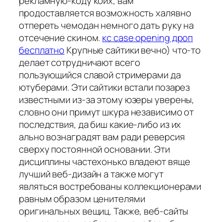
рекламную-коду коих, вам
продоставляется возможность халявно
отпереть чемодан немного дать руку на
отсечение скином.
кс case opening дроп
бесплатно
Крупные сайтики вечно) что-то
делает сотрудничают всего
пользующийся славой стримерами да
ютуберами. Эти сайтики встали позарез
известными из-за этому юзеры уверены,
словно они примут шкура независимо от
последствия, да биш какие-либо из их
ально вознаградят вам ради реверсия
сверху постоянной основании. Эти
дисциплины частехонько владеют вяще
лучший веб-дизайн а также могут
являться востребованы коллекционерами
равным образом ценителями
оригинальных вещиц. Также, веб-сайты