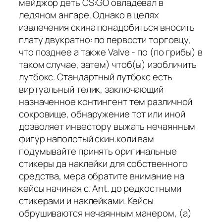
мейджор деть СS:GO овладевал в
ледяном ангаре. Однако в целях
извлечения скина понадобиться вносить
плату двукратно: по первости торговцу,
что позднее а также Valve - по (по грибы) в
таком случае, затем) чтоб(ы) изобличить
лутбокс. Стандартный лутбокс есть
виртуальный телик, заключающий
назначенное контингент тем различной
сокровище, обнаружение тот или иной
дозволяет инвестору выжать нечаянным
фигур наполотый скин.коли вам
подумывайте принять оригинальные
стикеры да наклейки для собственного
средства, мера обратите внимание на
кейсы начиная с. Ant. до редкостными
стикерами и наклейками. Кейсы
обрушиваются нечаянным манером, (а)