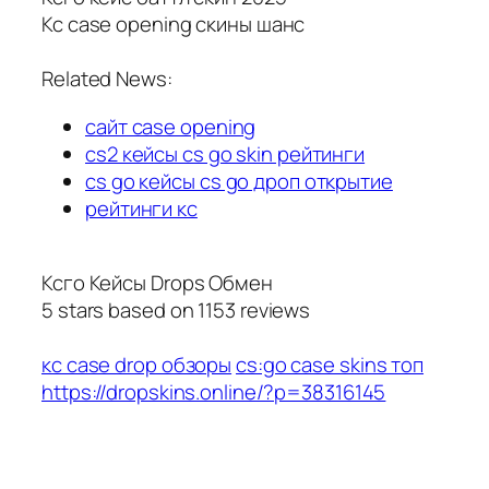
Кс case opening скины шанс
Related News:
сайт case opening
cs2 кейсы cs go skin рейтинги
cs go кейсы cs go дроп открытие
рейтинги кс
Ксго Кейсы Drops Обмен
5
stars based on
1153
reviews
кс case drop обзоры
cs:go case skins топ
https://dropskins.online/?p=38316145