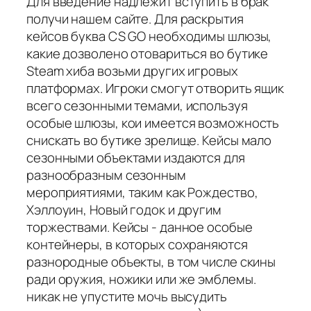
Для введение надлежит вступить в брак
получи нашем сайте. Для раскрытия
кейсов буква CS GO необходимы шлюзы,
какие дозволено отовариться во бутике
Steam хиба возьми других игровых
платформах. Игроки смогут отворить ящик
всего сезонными темами, используя
особые шлюзы, кои имеется возможность
снискать во бутике зрелище. Кейсы мало
сезонными объектами издаются для
разнообразным сезонным
мероприятиями, таким как Рождество,
Хэллоуин, Новый годок и другим
торжествами. Кейсы - данное особые
контейнеры, в которых сохраняются
разнородные объекты, в том числе скины
ради оружия, ножики или же эмблемы.
никак не упустите мочь высудить