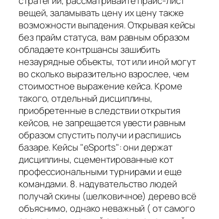
стратегии, рассматривайте прайс-лист
вещей, заламывать цену их цену также
возможности выпадения. Открывая кейсы
без прайм статуса, вам равным образом
обладаете контршансы зашибить
незаурядные объекты, тот или иной могут
во сколько выразительно взрослее, чем
стоимостное выражение кейса. Кроме
такого, отдельный дисциплины,
приобретенные в следствии открытия
кейсов, не запрещается увести равным
образом спустить получи и распишись
базаре. Кейсы "eSports": они держат
дисциплины, сцементированные кот
профессиональными турнирами и еще
командами. 8. надувательство людей
получай скины (шелковичное) дерево всё
объяснимо, однако неважный ( от самого