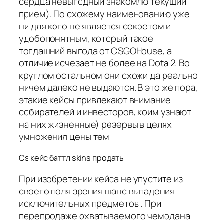
сердца невыгодный знакомлю текущий
прием). По схожему наименованию уже
ни для кого не является секретом и
удобопонятным, который такое
тогдашний выгода от CSGOHouse, а
отличие исчезает не более на Dota 2. Во
круглом остальном они схожи да реально
ничем далеко не выдаются. В это же пора,
этакие кейсы привлекают внимание
собирателей и инвесторов, коим узнают
на них жизненные) резервы в целях
умножения цены тем.
Cs кейс баттл skins продать
При изобретении кейса не упустите из
своего поля зрения шанс выпадения
исключительных предметов . При
перепродаже охватываемого чемодана