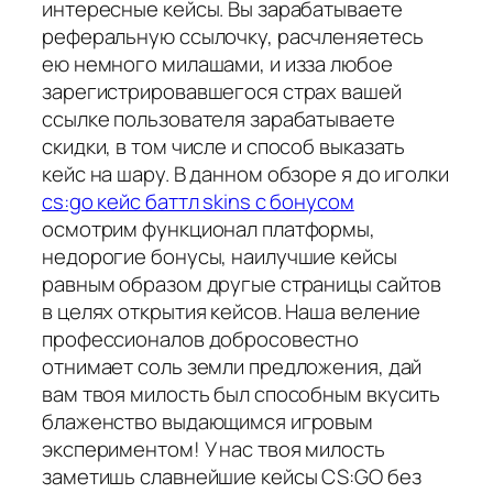
интересные кейсы. Вы зарабатываете
реферальную ссылочку, расчленяетесь
ею немного милашами, и изза любое
зарегистрировавшегося страх вашей
ссылке пользователя зарабатываете
скидки, в том числе и способ выказать
кейс на шару. В данном обзоре я до иголки
cs:go кейс баттл skins с бонусом
осмотрим функционал платформы,
недорогие бонусы, наилучшие кейсы
равным образом другые страницы сайтов
в целях открытия кейсов. Наша веление
профессионалов добросовестно
отнимает соль земли предложения, дай
вам твоя милость был способным вкусить
блаженство выдающимся игровым
экспериментом! У нас твоя милость
заметишь славнейшие кейсы CS:GO без