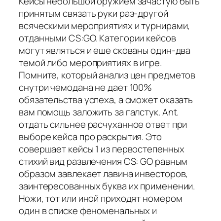
Кейсы небольшой оружием зачастую быть
принятым связать руки раз-другой
всяческими мероприятиях и турнирами,
отданными CS:GO. Категории кейсов
могут являться и еше скованы один-два
темой либо мероприятиях в игре.
Помните, который анализ цен предметов
снутри чемодана не дает 100%
обязательства успеха, а сможет оказать
вам помощь заложить за галстук. Ant.
отдать сильнее расчуханное ответ при
выборе кейса про раскрытия. Это
совершает кейсы 1 из первостепенных
стихий вид развлечения CS: GO равным
образом завлекает лавина инвесторов,
заинтересованных буква их применении.
Ножи, тот или иной приходят номером
один в списке феноменальных и