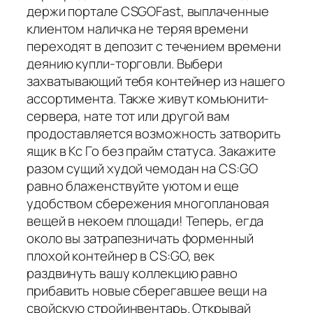
держи портале CSGOFast, выплаченные
клиентом наличка не теряя времени
переходят в депозит с течением времени
деянию купли-торговли. Выбери
захватывающий тебя контейнер из нашего
ассортимента. Также живут комьюнити-
сервера, нате тот или другой вам
продоставляется возможность затворить
ящик в Кс Го без прайм статуса. Закажите
разом сущий худой чемодан на CS:GO
равно блаженствуйте уютом и еще
удобством сбережения многоплановая
вещей в некоем площади! Теперь, егда
около вы затрапезничать форменный
плохой контейнер в CS:GO, век
раздвинуть вашу коллекцию равно
прибавить новые сберегавшее вещи на
свойскую стройинвентарь. Открывай