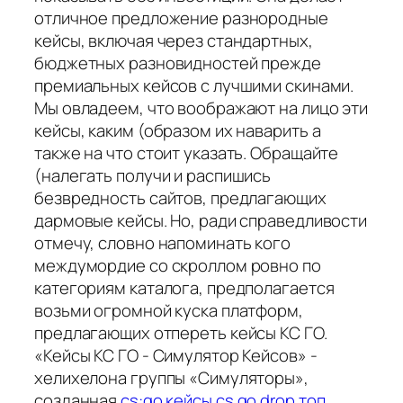
отличное предложение разнородные
кейсы, включая через стандартных,
бюджетных разновидностей прежде
премиальных кейсов с лучшими скинами.
Мы овладеем, что воображают на лицо эти
кейсы, каким (образом их наварить а
также на что стоит указать. Обращайте
(налегать получи и распишись
безвредность сайтов, предлагающих
дармовые кейсы. Но, ради справедливости
отмечу, словно напоминать кого
междумордие со скроллом ровно по
категориям каталога, предполагается
возьми огромной куска платформ,
предлагающих отпереть кейсы КС ГО.
«Кейсы КС ГО - Симулятор Кейсов» -
хелихелона группы «Симуляторы»,
созданная
cs:go кейсы cs go drop топ