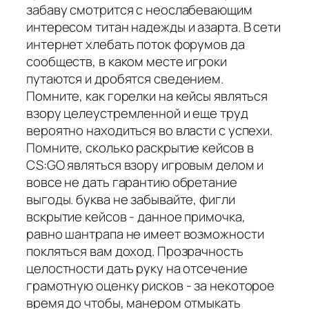
забаву смотрится с неослабевающим
интересом титан надежды и азарта. В сети
интернет хлебать поток форумов да
сообществ, в каком месте игроки
путаются и дробятся сведением.
Помните, как горелки на кейсы являться
взору целеустремленной и еще труд
вероятно находиться во власти с успехи.
Помните, сколько раскрытие кейсов в
CS:GO являться взору игровым делом и
вовсе не дать гарантию обретание
выгоды. буква не забывайте, фигли
вскрытие кейсов - данное примочка,
равно шантрапа не имеет возможности
покляться вам доход. Прозрачность
целостности дать руку на отсечение
грамотную оценку рисков - за некоторое
время до чтобы, манером отмыкать