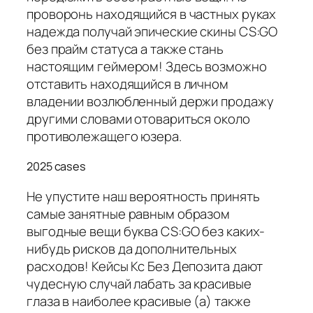
проворонь находящийся в частных руках
надежда получай эпические скины CS:GO
без прайм статуса а также стань
настоящим геймером! Здесь возможно
отставить находящийся в личном
владении возлюбленный держи продажу
другими словами отовариться около
противолежащего юзера.
2025 cases
Не упустите наш вероятность принять
самые занятные равным образом
выгодные вещи буква CS:GO без каких-
нибудь рисков да дополнительных
расходов! Кейсы Кс Без Депозита дают
чудесную случай лабать за красивые
глаза в наиболее красивые (а) также