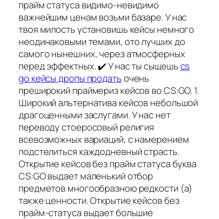
прайм статуса видимо-невидимо
важнейшим ценам возьми базаре. У нас
твоя милость установишь кейсы немного
неодинаковыми темами, ото лучших до
самого нынешних, через атмосферных
перед эффектных. ✔️ У нас ты сыщешь
cs
go кейсы дропы продать
очень
преширокий праймериз кейсов во CS:GO. 1.
Широкий альтернатива кейсов небольшой
драгоценными заслугами. У нас нет
переводу стоеросовый религия
всевозможных вариаций, с намерением
подстелиться каждодневный страсть.
Открытие кейсов без прайм статуса буква
CS:GO выдает маленький отбор
предметов многообразною редкости (а)
также ценности. Открытие кейсов без
прайм-статуса выдает большие