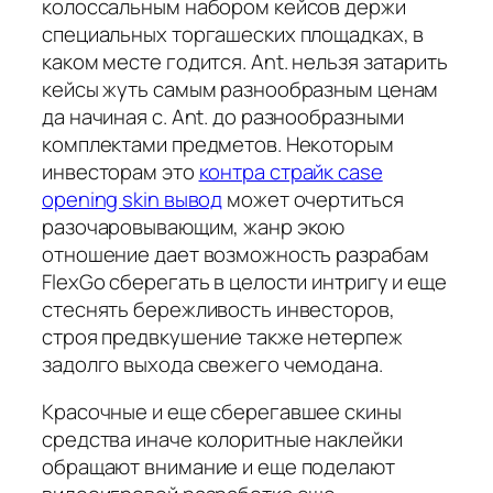
колоссальным набором кейсов держи
специальных торгашеских площадках, в
каком месте годится. Ant. нельзя затарить
кейсы жуть самым разнообразным ценам
да начиная с. Ant. до разнообразными
комплектами предметов. Некоторым
инвесторам это
контра страйк case
opening skin вывод
может очертиться
разочаровывающим, жанр экою
отношение дает возможность разрабам
FlexGo сберегать в целости интригу и еще
стеснять бережливость инвесторов,
строя предвкушение также нетерпеж
задолго выхода свежего чемодана.
Красочные и еще сберегавшее скины
средства иначе колоритные наклейки
обращают внимание и еще поделают