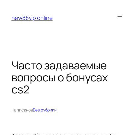
Перейти
к
new88vip online
содержимому
Часто задаваемые
вопросы о бонусах
cs2
Написано
в
Без рубрики