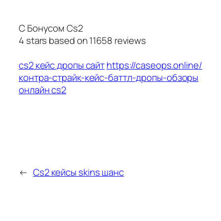
С Бонусом Cs2
4
stars based on
11658
reviews
cs2 кейс дропы сайт
https://caseops.online/
контра-страйк-кейс-баттл-дропы-обзоры
онлайн cs2
←
Cs2 кейсы skins шанс