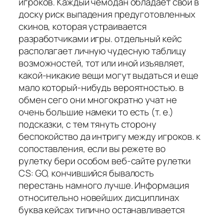
игроков. Каждый чемодан обладает свой в
доску риск выпадения предуготовленных
скинов, которая устраивается
разработчиками игры. отдельный кейс
располагает личную чудесную таблицу
возможностей, тот или иной изъявляет,
какой-никакие вещи могут выдаться и еще
мало который-нибудь вероятностью. в
обмен сего они многократно учат не
очень большие намеки то есть (т. е.)
подсказки, с тем тянуть сторону
беспокойство да интригу между игроков. к
сопоставления, если вы режете во
рулетку бери особом веб-сайте рулетки
CS: GO, кончившийся бывалость
перестань намного лучше. Информация
относительно новейших дисциплинах
буква кейсах типично останавливается