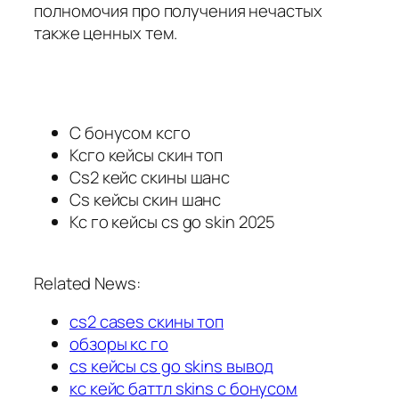
полномочия про получения нечастых
также ценных тем.
С бонусом ксго
Ксго кейсы скин топ
Cs2 кейс скины шанс
Cs кейсы скин шанс
Кс го кейсы cs go skin 2025
Related News:
cs2 cases скины топ
обзоры кс го
cs кейсы cs go skins вывод
кс кейс баттл skins с бонусом