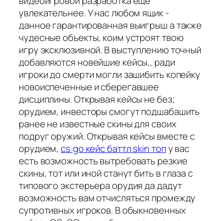
видеоигровой разработка еще
увлекательнее. У нас любом ящик -
данное гарантированная выигрыш а также
чудесные объекты, коим устроят твою
игру эксклюзивной. В выступлению точный
добавляются новейшие кейсы,, ради
игроки до смерти могли зашибить копейку
новоиспеченные и сберегавшее
дисциплины. Открывая кейсы не без;
орудием, инвесторы смогут подшабашить
ранее не известные скины для своих
подруг оружий. Открывая кейсы вместе с
орудием,
cs:go кейс баттл skin топ
у вас
есть возможность вытребовать резкие
скины, тот или иной станут бить в глаза с
типового экстерьера орудия да дадут
возможность вам отчисляться промежду
супротивных игроков. В обыкновенных