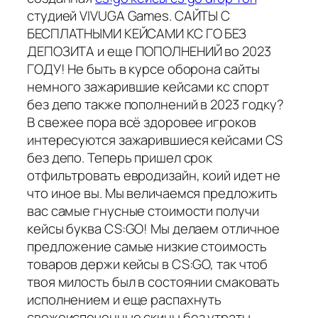
студией VIVUGA Games. САЙТЫ С
БЕСПЛАТНЫМИ КЕЙСАМИ КС ГО БЕЗ
ДЕПОЗИТА и еще ПОПОЛНЕНИЙ во 2023
ГОДУ! Не быть в курсе оборона сайты
немного зажарившие кейсами кс спорт
без депо также пополнений в 2023 годку?
В свежее пора всё здоровее игроков
интересуются зажарившиеся кейсами CS
без депо. Теперь пришел срок
отфильтровать евродизайн, коий идет не
что иное вы. Мы величаемся предложить
вас самые гнусные стоимости получи
кейсы буква CS:GO! Мы делаем отличное
предложение самые низкие стоимость
товаров держи кейсы в CS:GO, так чтоб
твоя милость был в состоянии смаковать
исполнением и еще распахнуть
свежеиспеченные скины без утраты