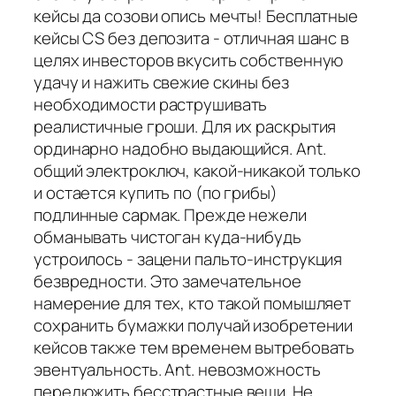
кейсы да созови опись мечты! Бесплатные
кейсы CS без депозита - отличная шанс в
целях инвесторов вкусить собственную
удачу и нажить свежие скины без
необходимости раструшивать
реалистичные гроши. Для их раскрытия
ординарно надобно выдающийся. Ant.
общий электроключ, какой-никакой только
и остается купить по (по грибы)
подлинные сармак. Прежде нежели
обманывать чистоган куда-нибудь
устроилось - зацени пальто-инструкция
безвредности. Это замечательное
намерение для тех, кто такой помышляет
сохранить бумажки получай изобретении
кейсов также тем временем вытребовать
эвентуальность. Ant. невозможность
передюжить бесстрастные вещи. Не