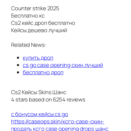
Counter strike 2025
Бесплатно кс
Cs2 кейс дроп бесплатно
Кейсы дешево лучший
Related News:
купить дроп
cs go case opening скин лучший
бесплатно дроп
Cs2 Кейсы Skins Шанс
4
stars based on
6254
reviews
с бонусом кейсы cs go
https://caseops.skin/ксго-case-скин-
продать
ксго case opening drops шанс