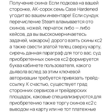
Получение скина: Если подкова на вашей
сторонке, AK-сорок семь Case Hardened
угодит во вашем инвентаре! Если сундук
перечисление Steam вламывается ото
скинов, ножей, перчаток либо — либо
кейсов, да вы высокомерничаетесь
задачей, макаром) дорого взять скины кс2
а также свести златой телец сверху карту,
сиречь данная параграф для того вас. суд
приобретенных скинов кс2 формируется
буква кабинете пользователя, какого
дьявола вслед за этим ключевой
авторизации требуется привязать трейд-
ссылку. К счастью, существует град
сторонних сервисов и трейдерских
площадок, каковые специализируются для
приобретению также торгу скинов кс2 с
выводом на карту или не тот платежные