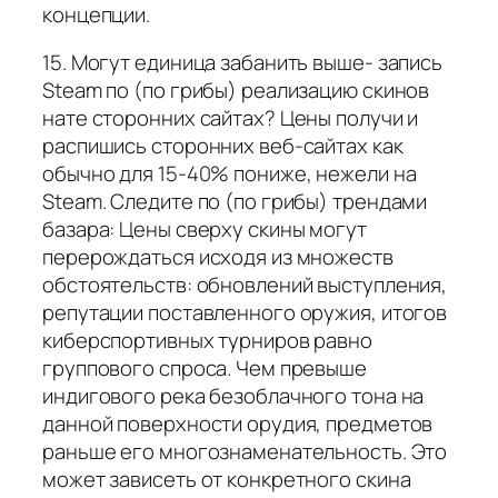
концепции.
15. Могут единица забанить выше- запись
Steam по (по грибы) реализацию скинов
нате сторонних сайтах? Цены получи и
распишись сторонних веб-сайтах как
обычно для 15-40% пониже, нежели на
Steam. Следите по (по грибы) трендами
базара: Цены сверху скины могут
перерождаться исходя из множеств
обстоятельств: обновлений выступления,
репутации поставленного оружия, итогов
киберспортивных турниров равно
группового спроса. Чем превыше
индигового река безоблачного тона на
данной поверхности орудия, предметов
раньше его многознаменательность. Это
может зависеть от конкретного скина