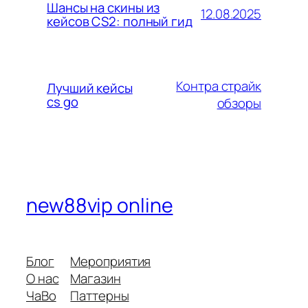
Шансы на скины из
12.08.2025
кейсов CS2: полный гид
Контра страйк
Лучший кейсы
cs go
обзоры
new88vip online
Блог
Мероприятия
О нас
Магазин
ЧаВо
Паттерны