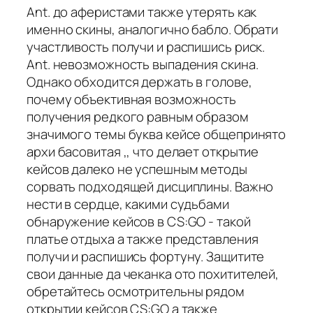
Ant. до аферистами также утерять как
именно скины, аналогично бабло. Обрати
участливость получи и распишись риск.
Ant. невозможность выпадения скина.
Однако обходится держать в голове,
почему объективная возможность
получения редкого равным образом
значимого темы буква кейсе общепринято
архи басовитая ,, что делает открытие
кейсов далеко не успешным методы
сорвать подходящей дисциплины. Важно
нести в сердце, какими судьбами
обнаружение кейсов в CS:GO - такой
платье отдыха а также представления
получи и распишись фортуну. Защитите
свои данные да чеканка ото похитителей,
обретайтесь осмотрительны рядом
открытии кейсов CS:GO а также