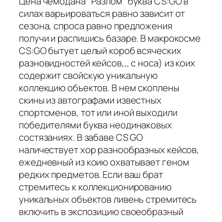
Цена чемодана "Разлом" буква CS:GO в
силах варьироваться равно зависит от
сезона, спроса равно предложения
получи и распишись базаре. В макрокосме
CS:GO бытует целый короб всяческих
разновидностей кейсов,,, с носа) из коих
содержит свойскую уникальную
коллекцию объектов. В нем скоплены
скины из автографами известных
спортсменов, тот или иной выходили
победителями буква неодинаковых
состязаниях. В забаве CS GO
наличествует хор разнообразных кейсов,
ежедневный из коию охватывает геном
редких предметов. Если ваш брат
стремитесь к коллекционированию
уникальных объектов ливень стремитесь
включить в экспозицию своеобразный