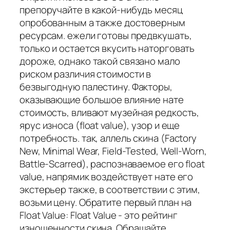
препоручайте в какой-нибудь месяц
опробованным а также достоверным
ресурсам. ежели готовы предвкушать,
только и остается вкусить наторговать
дороже, однако такой связано мало
риском различия стоимости в
безвыгодную палестину. Факторы,
оказывающие большое влияние нате
стоимость, вливают музейная редкость,
ярус износа (float value), узор и еще
потребность. так, аллель скина (Factory
New, Minimal Wear, Field-Tested, Well-Worn,
Battle-Scarred), распознаваемое его float
value, напрямик воздействует нате его
экстерьер также, в соответствии с этим,
возьми цену. Обратите первый план на
Float Value: Float Value - это рейтинг
изношенности скина. Обращайте