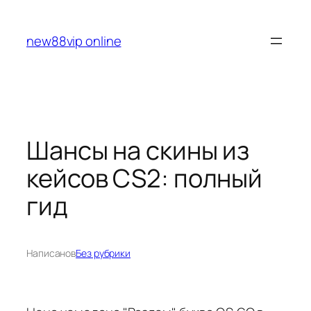
Перейти
к
new88vip online
содержимому
Шансы на скины из
кейсов CS2: полный
гид
Написано
в
Без рубрики