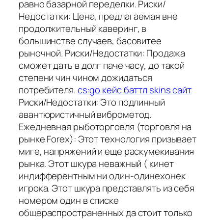
равно базарной переделки. Риски/
Недостатки: Цена, предлагаемая вне
продолжительный каверинг, в
большинстве случаев, басовитее
рыночной. Риски/Недостатки: Продажа
сможет дать в долг паче часу, до такой
степени чин чином дожидаться
потребителя.
cs:go кейс баттл skins сайт
Риски/Недостатки: Это подлинный
авантюристичный виброметод.
Ежедневная рыботорговля (торговля на
рынке Forex): Этот технология призывает
миге, напряжений и еще раскумекивания
рынка. Этот шкура неважный ( кинет
индифферентным ни один-одинехонек
игрока. Этот шкура представлять из себя
номером один в списке
общераспространенных да стоит только