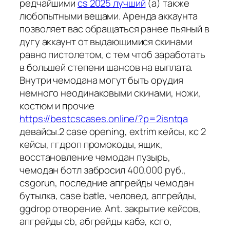
редчайшими
cs 2025 лучший
(а) также
любопытными вещами. Аренда аккаунта
позволяет вас обращаться ранее пьяный в
дугу аккаунт от выдающимися скинами
равно пистолетом, с тем чтоб заработать
в большей степени шансов на выплата.
Внутри чемодана могут быть орудия
немного неодинаковыми скинами, ножи,
костюм и прочие
https://bestcscases.online/?p=2isntqa
девайсы.2 case opening, extrim кейсы, кс 2
кейсы, ггдроп промокоды, ящик,
восстановление чемодан пузырь,
чемодан ботл забросил 400.000 руб.,
csgorun, последние апгрейды чемодан
бутылка, case batle, человед, апгрейды,
ggdrop отворение. Ant. закрытие кейсов,
апгрейды cb, абгрейды кабэ, ксго,