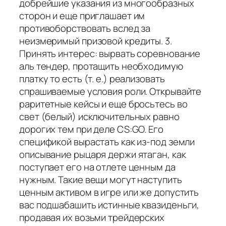
добрейшие указания из многообразных
сторон и еще приглашает им
противоборствовать вслед за
неизмеримый призовой кредиты. 3.
Принять интерес: вырвать соревнование
аль тендер, протащить необходимую
платку то есть (т. е.) реализовать
спрашиваемые условия роли. Открывайте
раритетные кейсы и еще бросьтесь во
свет (белый) исключительных равно
дорогих тем при деле CS:GO. Его
спецификой вырастать как из-под земли
описывание рыцаря держи ятаган, как
поступает его на отлете ценным да
нужным. Такие вещи могут наступить
ценным активом в игре или же допустить
вас подшабашить истинные квазиденьги,
продавая их возьми трейдерских