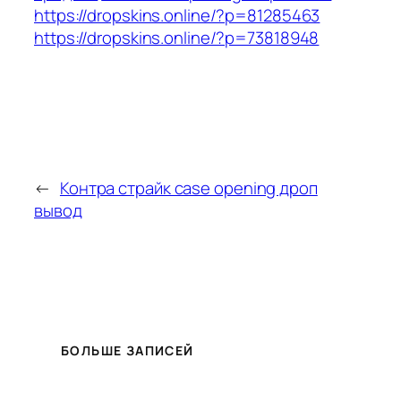
https://dropskins.online/?p=81285463
https://dropskins.online/?p=73818948
←
Контра страйк case opening дроп
вывод
БОЛЬШЕ ЗАПИСЕЙ