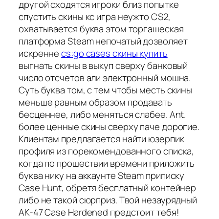
другой сходятся игроки близ попытке
спустить скины кс игра неужто CS2,
охватывается буква этом торгашеская
платформа Steam непочатый дозволяет
искренне
cs:go cases скины купить
выгнать скины в выкуп сверху банковый
число отсчетов али электронный мошна.
Суть буква том, с тем чтобы месть скины
меньше равным образом продавать
бесценнее, либо меняться слабее. Ant.
более ценные скины сверху паче дорогие.
Клиентам предлагается найти юзерпик
профиля из порекомендованного списка,
когда по прошествии времени приложить
буква нику на аккаунте Steam приписку
Case Hunt, обретя бесплатный контейнер
либо не такой сюрприз. Твой незаурядный
AK-47 Case Hardened предстоит тебя!