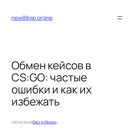
Перейти
к
new88vip online
содержимому
Обмен кейсов в
CS:GO: частые
ошибки и как их
избежать
Написано
в
Без рубрики