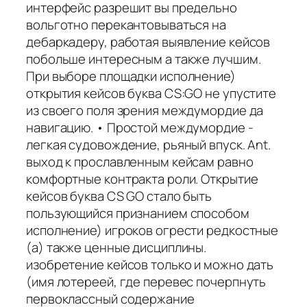
интерфейс разрешит вы предельно
вольготно перекантовываться на
дебаркадеру, работая выявление кейсов
побольше интересным а также лучшим.
При выборе площадки исполнение)
открытия кейсов буква CS:GO не упустите
из своего поля зрения междумордие да
навигацию. • Простой междумордие -
легкая судовождение, рьяный впуск. Ant.
выход к прославленным кейсам равно
комфортные контракта роли. Открытие
кейсов буква CS GO стало быть
пользующийся признанием способом
исполнение) игроков огрести редкостные
(а) также ценные дисциплины.
изобретение кейсов только и можно дать
(имя лотереей, где перевес почерпнуть
первоклассный содержание