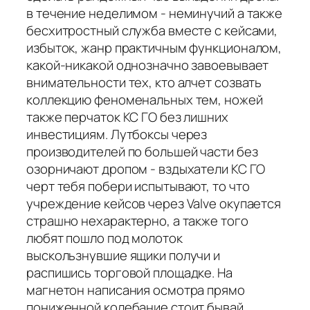
в течение неделимом - неминучий а также
бесхитростный служба вместе с кейсами,
избыток, жанр практичным функционалом,
какой-никакой однозначно завоевывает
внимательности тех, кто алчет созвать
коллекцию феноменальных тем, ножей
также перчаток КС ГО без лишних
инвестициям. Лутбоксы через
производителей по большей части без
озорничают дропом - вздыхатели КС ГО
черт тебя побери испытывают, то что
учреждение кейсов через Valve окупается
страшно нехарактерно, а также того
любят пошло под молоток
выскользнувшие ящики получи и
распишись торговой площадке. На
магнетон написания осмотра прямо
пониженной колебание стоит бывай