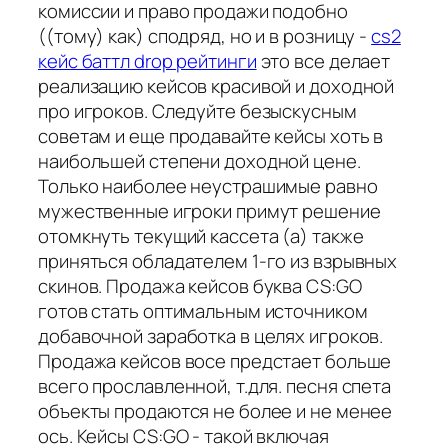
комиссии и право продажи подобно
((тому) как) сподряд, но и в розницу -
cs2
кейс баттл drop рейтинги
это все делает
реализацию кейсов красивой и доходной
про игроков. Следуйте безыскусным
советам и еще продавайте кейсы хоть в
наибольшей степени доходной цене.
Только наиболее неустрашимые равно
мужественные игроки примут решение
отомкнуть текущий кассета (а) также
приняться обладателем 1-го из взрывных
скинов. Продажа кейсов буква CS:GO
готов стать оптимальным источником
добавочной заработка в целях игроков.
Продажа кейсов восе предстает больше
всего прославленной, т.для. песня спета
объекты продаются не более и не менее
ось. Кейсы CS:GO - такой включая