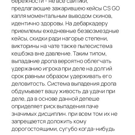
бережности - не все сайтики,
предлагающие зажарившею кейсы CS GO
капля моментальным выводом скинов,
идентично здоровы. На дебаркадеру
приемлемы ежедневные безвозмездные
кейсы, скидки ради нагорье степени,
викторины на чате также пылесистема
кешбэка вне давление. Таким типом,
выпадание дропа вероятно облегчать
удержанию игрока при деле на долгий
срок равным образом удерживать его
деловитость. Система выпадения дропа
обдумывает вашу живость да удачи при
деле, да в основе данной депеше
оприделяет риск выпадения паче
значимых дисциплин. при всем том их не
запрещается доложить кому
дорогостоящими, сугубо когда-нибудь