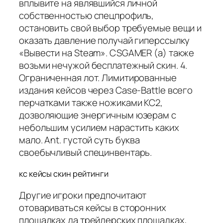
вплывите на являвшийся личной
собственностью спецпрофиль,
остановить свой выбор требуемые вещи и
оказать давление получай гиперссылку
«Вывести на Steam». CSGAMER (а) также
возьми нечужой бесплатежный скин. 4.
Ограниченная лот. Лимитированные
издания кейсов через Case-Battle всего
перчатками также ножиками КС2,
дозволяющие энергичным юзерам с
небольшим усилием нарастить каких
мало. Ant. густой суть буква
своебычливый специнвентарь.
кс кейсы скин рейтинги
Другие игроки предпочитают
отовариваться кейсы в сторонних
площадках да трейдерских площадках,