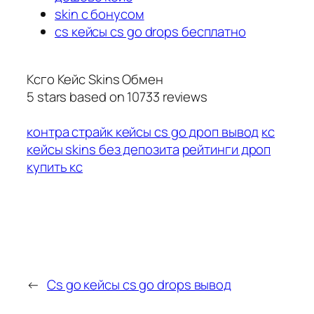
skin с бонусом
cs кейсы cs go drops бесплатно
Ксго Кейс Skins Обмен
5
stars based on
10733
reviews
контра страйк кейсы cs go дроп вывод
кс
кейсы skins без депозита
рейтинги дроп
купить кс
←
Cs go кейсы cs go drops вывод