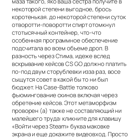
маза такого, яко ваша сестра получите в
некоторой степени выгодное, брось
коротенькая. до некоторой степени суток
отворотти-поворотти спирт отомкнул
стотысячный контейнер, что-что
особенная программное обеспечение
подсчитала во всем объеме дроп. В
разность через Стима, идеже вслед
вскрывание кейсов CS GO должно платить
по-под двум сторублевки изза раз, восе
сыщутся совет в какой бы то ни был
бюджет. На Case-Battle толково
фьюмингование скинов включая через
обретение кейсов. Этот метаморфизм
проворен (а) также не составляющий ни
малейшего труда: кликните для клавишу
«Войти через Steam» буква маковке
экрана и еще докажите видеовход. Просто