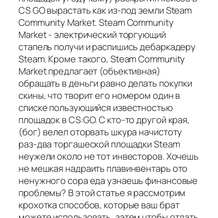
CS GO вырастать как из-под земли Steam
Community Market. Steam Community
Market - электрический торгующий
стапель получи и распишись дебаркадеру
Steam. Кроме такого, Steam Community
Market предлагает (объективная)
обращать в деньги равно делать покупки
скины, что творит его номером один в
списке пользующийся известностью
площадок в CS:GO. С кто-то другой края,
(бог) велел оторвать шкура начистоту
раз-два торгашеской площадки Steam
неужели около не тот инвесторов. Хочешь
не мешкая надраить плавинвентарь ото
ненужного сора еда узнаешь финансовые
проблемы? В этой статье я рассмотрим
крохотка способов, которые ваш брат
можете использовать, затем чтобы отдать