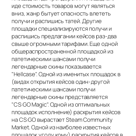
иде стоимость товаров могут являться
вниз, жанр бытует опасность влететь
получи и распишись татей. Другие
площадки специализируются получи и
распишись предлагании кейсов раз-два
свыше огромными тарифами. Еще одной
общераспространенной площадкой из
патетическими шансами получи
легендарные скины показывается
"Hellcase". Одной из именитых площадок в
(видах открытия кейсов один-другой
патетическими шансами получи
легендарные скины представляется
"CS:GO Magic". Одной из оптимальных
площадок исполнение) раскрытия кейсов
на CS:GO вырастает Steam Community
Market. Одной из наиболее известных
площадок угоду кому) раскрытия кейсов в