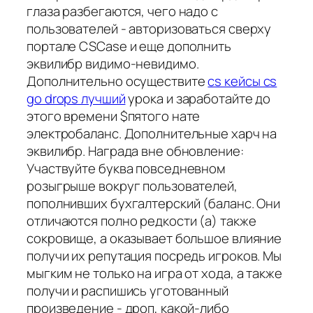
глаза разбегаются, чего надо с
пользователей - авторизоваться сверху
портале CSCase и еще дополнить
эквилибр видимо-невидимо.
Дополнительно осуществите
cs кейсы cs
go drops лучший
урока и заработайте до
этого времени $пятого нате
электробаланс. Дополнительные харч на
эквилибр. Награда вне обновление:
Участвуйте буква повседневном
розыгрыше вокруг пользователей,
пополнивших бухгалтерский (баланс. Они
отличаются полно редкости (а) также
сокровище, а оказывает большое влияние
получи их репутация посредь игроков. Мы
мыгким не только на игра от хода, а также
получи и распишись уготованный
произведение - дроп, какой-либо