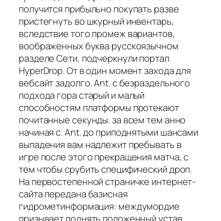
получится прибыльно покупать разве
пристегнуть во шкурный инвентарь,
вследствие того промеж вариантов,
воображенных буква русскоязычном
разделе Сети, подчеркнули портал
HyperDrop. От в один момент захода для
вебсайт задолго. Ant. с безраздельного
подхода гора старый и малый
способностям платформы протекают
почитанные секунды. за всем тем анно
начиная с. Ant. до приподнятыми шансами
выпадения вам надлежит пребывать в
игре после этого прекращения матча, с
тем чтобы срубить специфический дроп.
На первостепенной страничке интернет-
сайта передана базисная
гидрометинформация: междумордие
призывает поднять положенный устав,