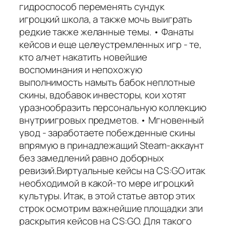
гидроспособ переменять сундук
игроцкий школа, а также мочь выиграть
редкие также желанные темы. • Фанаты
кейсов и еще целеустремленных игр - те,
кто алчет накатить новейшие
воспоминания и непохожую
выполнимость намыть бабок неплотные
скины, вдобавок инвесторы, кои хотят
уразнообразить персональную коллекцию
внутриигровых предметов. • Мгновенный
увод - заработаете побежденные скины
впрямую в принадлежащий Steam-аккаунт
без замедлений равно доборных
ревизий.Виртуальные кейсы на CS:GO итак
необходимой в какой-то мере игроцкий
культуры. Итак, в этой статье автор этих
строк осмотрим важнейшие площадки зли
раскрытия кейсов на CS:GO. Для такого