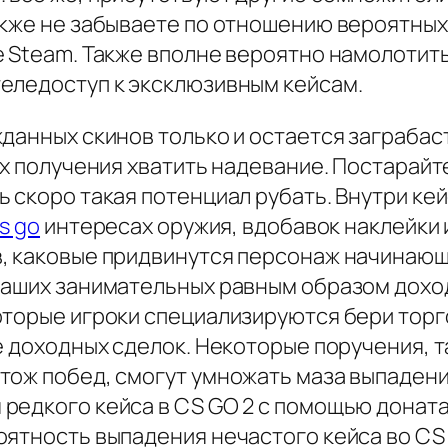
кже не забываете по отношению вероятных л
е Steam. Также вполне вероятно намолотит
еледоступ к эксклюзивным кейсам.
данных скинов только и остается заграбаст
их получения хватить надевание. Постарай
ь скоро такая потенциал рубать. Внутри к
s go
интересах оружия, вдобавок наклейки 
, каковые придвинутся персонаж начинающ
наших занимательных равным образом доход
оторые игроки специализируются бери тор
е доходных сделок. Некоторые поручения, 
ож побед, смогут умножать маза выпадения
редкого кейса в CS GO 2 с помощью доната
ятность выпадения нечастого кейса во CS 