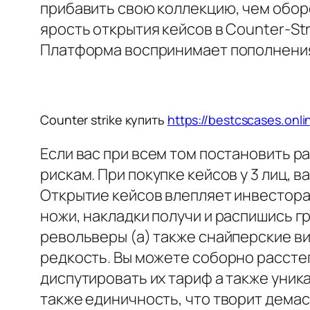
прибавить свою коллекцию, чем обор
ярость открытия кейсов в Counter-St
Платформа воспринимает пополнения
Counter strike купить
https://bestcscases.onl
Если вас при всем том постановить р
рискам. При покупке кейсов у 3 лиц, 
Открытие кейсов влепляет инвестора
ножи, накладки получи и распишись г
револьверы (а) также снайперские в
редкость. Вы можете соборно расстег
диспутировать их тариф а также уни
также единичность, что творит дема