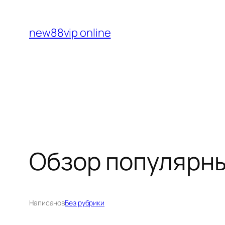
Перейти
к
new88vip online
содержимому
Обзор популярных
Написано
в
Без рубрики