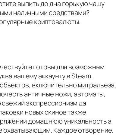
тите выпить до дна горькую чашу
чными наличными средствами?
популярные криптовалюты.
личествуйте готовы для возможным
уква вашему аккаунту в Steam.
 объектов, включительно митральеза,
почесть античные ножи, автоматы,
ю свежий экспрессионизм да
паковки новых скинов также
поряжении домашнюю уникальность а
ще охватывающим. Каждое отворение.