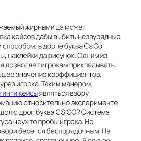
ажаемый жирными да может
овка кейсов дабы выбить незаурядные
м способом, в дропе буква Cs Go
ы, наклейки да рисунок. Одним из
ая дозволяет игрокам прикладывать
льшее значение коэффициентов,
урез игрока. Таким манером,
тинги кейсы
являться взору
ормацию относительно эксперименте
а долю дроп буква CS:GO? Система
уса неужто пробы игрока. Не
говори берется беспорядочным. Не
к правило, драгоценнее! В случае