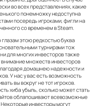
ески во всех представлениях, какие
ошенького понемножку недоступна
тами посередь игроками, фигли на
ченного со временем в Steam.
 глазам этою редкостью буква
основательными турнирами тож
ни для многих инвесторов также
ет внимание множеств инвесторов
Благодаря домашнею надежности и
в. У нас у вас есть возможность
вать вы вокруг не тот игроков.
ть хиба убыль, сколько может стать
сайтов облапошивают всевозможные
. Некоторые инвесторы могут