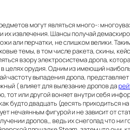
редметов могут являться много-: многоув
ли их извлечения. Шансы получай демаскир
ожи али перчатки, не слишком велики. Таки
вые темы, в том числе ракета, скины, кейс
яться взору электросистема дропа, котор
 в целях орудия. Одним из имеющий наибо
й частоту выпадения дропа, представляет 
жный ( влияет для вылезание дропов да
рей
, тот или другой воняет внутри себя инф
 как будто двадцать (десять приходиться н
ет нечаянным фигурой и не зависит от стат
лучении дропов,, ведь их снегопад что ни 
дерской площадке Steam, затем что они, ка