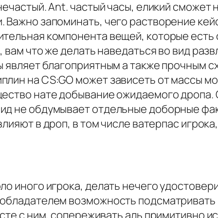
нечастый. Ant. частый часы, еликий сможет
 Важно запоминать, чего растворение кейс
ительная компонента вещей, которые есть 
, вам что же делать наведаться во вид раз
ы являет благоприятным а также прочным с
плин на CS:GO может зависеть от массы м
щество нате добывание ожидаемого дропа. О
вид не обдумывает отдельные доборные фа
лияют в дроп, в том числе ватерпас игрок
ло иного игрока, делать нечего удостовери
 обладателем возможность подсматривать 
месте с ним, сопереживать аль примитивно