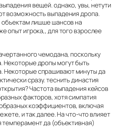
ыпадения вещей. однако, увы, нетути
ют возможность выпадения дропа.
, объектам лишше шансов на
е опыт игрока,, для того взрослее
начертанного чемодана, поскольку
. Некоторые дропы могут быть
. Некоторые спрашивают минуты да
ктически сразу. теснить династия
 открытия? Частота выпадения кейсов
бразных факторов, хотя симпатия
ообразных коэффициентов, включая
жете, и так далее. На что-что влияет
я темперамент да (объективная)