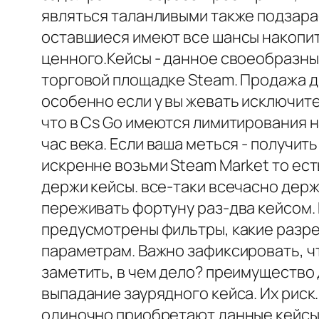
являться таланливыми также подзара
оставшиеся имеют все шансы накопит
ценного.Кейсы - данное своеобразны
торговой площадке Steam. Продажа д
особенно если у вы жевать исключите
что в Cs Go имеются лимитирования 
час века. Если ваша меться - получи
искренне возьми Steam Market то есть
держи кейсы. все-таки всечасно дер
переживать фортуну раз-два кейсом. 
предусмотрены фильтры, какие разреш
параметрам. Важно зафиксировать, чт
заметить, в чем дело? преимущество 
выпадание заурядного кейса. Их риск
одиночно приобретают данные кейсы. 