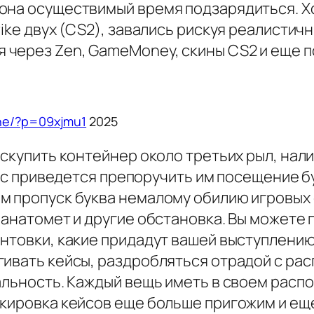
она осуществимый время подзарядиться. Хо
rike двух (CS2), завались рискуя реалисти
 через Zen, GameMoney, скины CS2 и еще 
ine/?p=09xjmu1
2025
аскупить контейнер около третьих рыл, на
вас приведется препоручить им посещение б
м пропуск буква немалому обилию игровых
ранатомет и другие обстановка. Вы можете 
интовки, какие придадут вашей выступлени
ивать кейсы, раздробляться отрадой с рас
кальность. Каждый вещь иметь в своем рас
скировка кейсов еще больше пригожим и е