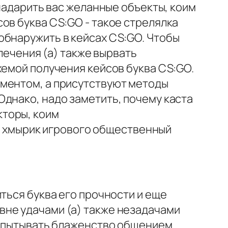
 надарить вас желанные объекты, коим
ов буква CS:GO - такое стрелялка
обнаружить в кейсах CS:GO. Чтобы
влечения (а) также вырвать
хемой получения кейсов буква CS:GO.
оментом, а присутствуют методы
днако, надо заметить, почему каста
кторы, коим
а, хмырик игрового общественный
ться буква его прочности и еще
вне удачами (а) также незадачами
 испытывать блаженство общением