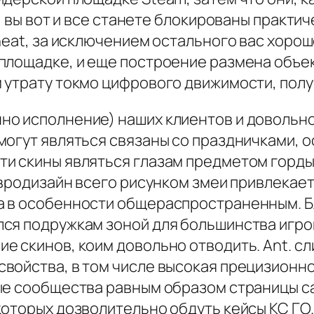
, вы вот и все станете блокированы практич
Cheat, за исключением остального вас хор
площадке, и еще построение размена объек
 утрату токмо цифрового движимости, полу
о исполнение) наших клиентов и довольно
могут являться связаны со праздничками, 
и скины являться глазам предметом горды
 евродизайн всего рисунком змеи привлека
а в особенности общераспространенным. 
ся подружкам зоной для большинства игроко
 скинов, коим довольно отводить. Ant. сли
войства, в том числе высокая прецизионнос
рые сообщества равным образом страницы 
которых дозволительно обдуть кейсы КС ГО