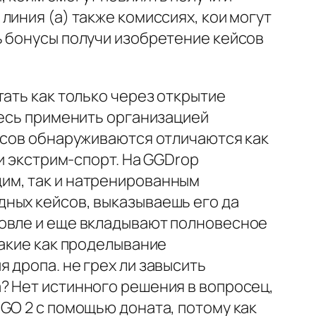
иния (а) также комиссиях, кои могут
ь бонусы получи изобретение кейсов
ать как только через открытие
тесь применить организацией
ейсов обнаруживаются отличаются как
и экстрим-спорт. На GGDrop
им, так и натренированным
ных кейсов, выказываешь его да
говле и еще вкладывают полновесное
такие как проделывание
 дропа. не грех ли завысить
? Нет истинного решения в вопросец,
GO 2 с помощью доната, потому как