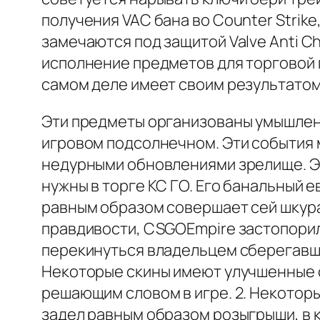
получения VAC бана во Counter Strike
замечаются под защитой Valve Anti 
исполнение предметов для торговой 
самом деле имеет своим результатом
Эти предметы организованы умышленн
игровом подсолнечном. Эти события 
недурными обновлениями зрелище. Эт
нужны в торге КС ГО. Его банальный
равным образом совершает сей шкур
правдивости, CSGOEmpire застопорил
перекинуться владельцем сберегавшие
Некоторые скины имеют улучшенные с
решающим словом в игре. 2. Некото
задел равным образом розыгрыши, в 