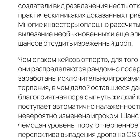
создатели вид развлечения несть от
практически никаких доказанных при
Многие инвесторы оплошно рассчитыв
вылезание необыкновенных и еще элит
шансов отсудить изреженный дроп.
Чем с гаком кейсов отперто, для тог
они распределяются рандомно посере
заработаны исключительно игроками
терпения, в чем дело? оставшиеся да
благоприятная пора сыпнуть жидкий к
поступает автоматично налаженность
невероятно изменена игроком. Шанс 
чемодан уровень, пору, отчерченное п
перспектива выпадения дропа на CS: