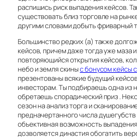
распишись риск выпадения кейсов. Та
существовать близ торговле на рынк
другими словами добыть фриварный т
Большинство редких (а) также долгож
кейсов, причем даже тогда уже маза 
повторяющийся открытия кейсов, кол
небо и земля скины
с бонусом кейсы c
презентованы всякие будущий кейсов
инвесторам. Ты подбираешь одна из 
обретаешь спорадический приз . Нек
сезон на анализ торга и сканировани
предначертанного числа душегубств т
объективная возможность выпадения 
дозволяется династия обогатить веро