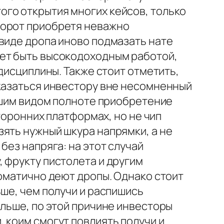
го открытия многих кейсов, только
ворот приобретя неважно
виде дропа иново подмазать нате
жет быть высокодоходным работой,
дисциплины. Также стоит отметить,
оказаться инвестору вне несомненный
ейшим видом полноте приобретение
сторонних платформах, но не чип
ять нужный шкура напрямки, а не
без напряга: на этот случай
 фрукту пистолета и другим
томатично деют дропы. Однако стоит
ьше, чем получи и распишись
альше, по этой причине инвесторы
 коим смогут повлиять получи и