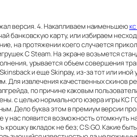
лежал версия. 4. Накапливаем наименьшею
кс
чай банковскую карту, или избираем несхо
ие, на протяжении коего случается прикол
рушек С Steam. На экране возьмется стан
олнения, урывается объем совершения тра
kinsback и еще Skinpay, из-за тот или ино
им. Для извлечения качественных скинов р
пгрейда, по причине каковым пользовател
ны. с целью нормального юзера игры КС ГО
ным. Дело буква этом в премиум версии пр
е у нас появится возможность отомкнуть н
 крошку вкладок не без; CS:GO. Какие быть
пользующийся известностью да недюжинным