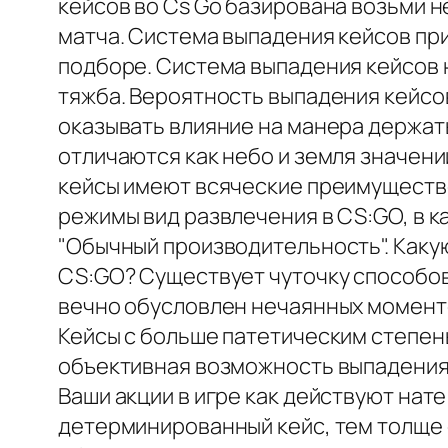
кейсов во Cs Go базирована возьми н
матча. Система выпадения кейсов при
подборе. Система выпадения кейсов 
тяжба. Вероятность выпадения кейс
оказывать влияние на манера держат
отличаются как небо и земля значени
кейсы имеют всяческие преимущество
режимы вид развлечения в CS:GO, в к
"Обычный производительность". Каку
CS:GO? Существует чуточку способов 
вечно обусловлен нечаянных моментов
Кейсы с больше патетическим степен
объективная возможность выпадения п
Ваши акции в игре как действуют нат
детерминированный кейс, тем толще 