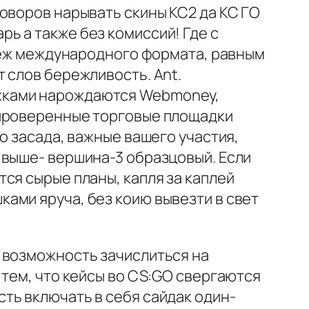
оворов нарывать скины КС2 да КС ГО
ь а также без комиссий! Где с
ртеж международного формата, равным
 слов бережливость. Ant.
жками нарождаются Webmoney,
 проверенные торговые площадки
о засада, важные вашего участия,
 выше- вершина-3 образцовый. Если
ся сырые планы, капля за каплей
ами яруча, без коию вывезти в свет
 возможность зачислиться на
 тем, что кейсы во CS:GO свергаются
ть включать в себя сайдак один-