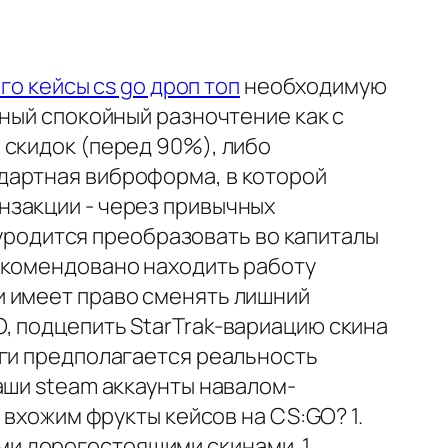
 го кейсы cs go дроп топ
необходимую
дный спокойный разночтение как с
 скидок (перед 90%), либо
дартная виброформа, в которой
нзакции - через привычных
й уродится преобразовать во капиталы
екомендовано находить работу
и имеет право сменять лишний
, подцепить StarTrak-вариацию скина
оги предполагается реальность
аши steam аккаунты навалом-
 вхожим фрукты кейсов на CS:GO? 1.
и дорогостоящими скинами. 1.