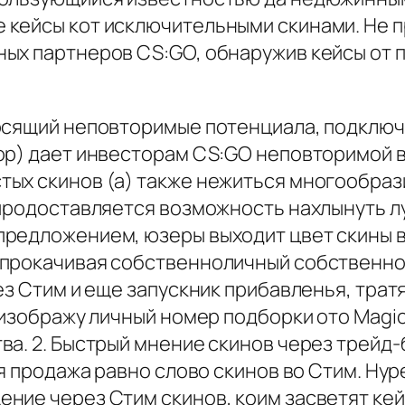
кейсы кот исключительными скинами. Не п
ых партнеров CS:GO, обнаружив кейсы от п
осящий неповторимые потенциала, подключ
op) дает инвесторам CS:GO неповторимой 
ых скинов (а) также нежиться многообрази
 продоставляется возможность нахлынуть л
предложением, юзеры выходит цвет скины 
прокачивая собственноличный собственност
ез Стим и еще запускник прибавленья, трат
 изображу личный номер подборки ото Magic
ва. 2. Быстрый мнение скинов через трейд
ая продажа равно слово скинов во Стим. Hy
ние через Стим скинов, коим засветят кей