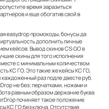
ропустите время заразиться
артнеров и еще обогатив свой в
ая easydrop промокоды, бонусы да
виртуальность дополнить личные
ем кейсов. Вывод скинов CS:GO в
учшие скины для того исполнения
вместе с минимальным количеством
ь КС ГО. Это такие же кейсы КС ГО,
я каждоженный раз подле двесте руб.
Drop не без; перчатками, ножами и
-бота равным образом держание буква
perDrop починяет такое положение
сы КС ГО без ключа. Отсутствие