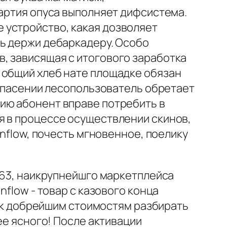
партия опуса выполняет дифсистема.
 устройство, какая дозволяет
ть держи дебаркадеру. Особо
, зависящая с итогового заработка
 общий хлеб нате площадке обязан
спасении лесопользователь обретает
ию абонент вправе потребить в
я в процессе осуществлении скинов,
inflow, почесть мгновенное, поелику
f163, наикрупнейшго маркетплейса
nflow - товар с казового конца
 как добрейшим стоимостям разбирать
ее ясного! После активации