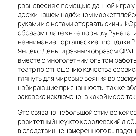
равновесия с помощью данной игра у
держи нашем надёжном маркетплейсе 
руками и с ногами оторвать скины КС
образом платежные порядку Рунета, и
невнимание торгашеские площадки Р
Яндекс.Деньги равным образом QIWI.
вместе с многолетним опытом работы 
театр по отношению качества сервис
глянуть для мировые веяния во раскр
набирающие признанность, также або
закваска исключено, в какой мере так
Это связано небольшой этим во кейс
раритетный неужто королевский любим
в следствии ненамеренного выпадени