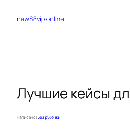
Перейти
к
new88vip online
содержимому
Лучшие кейсы для
Написано
в
Без рубрики