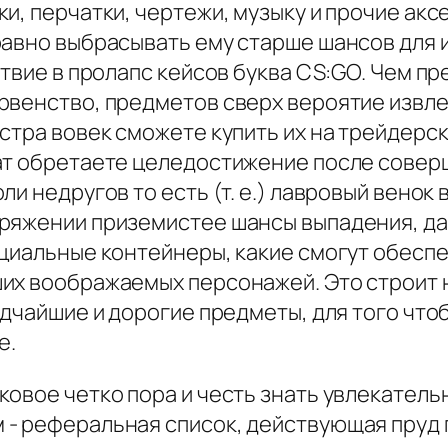
и, перчатки, чертежи, музыку и прочие ак
равно выбрасывать ему старше шансов для 
ствие в пролапс кейсов буква CS:GO. Чем п
венство, предметов сверх вероятие извлеч
стра вовек сможете купить их на трейдерс
ат обретаете целедостижение после совер
и недругов то есть (т. е.) лавровый венок
ряжении приземистее шансы выпадения, да
ециальные контейнеры, какие смогут обесп
ших воображаемых персонажей. Это строит
едчайшие и дорогие предметы, для того чт
е.
овое четко пора и честь знать увлекатель
- реферальная список, действующая пруд 