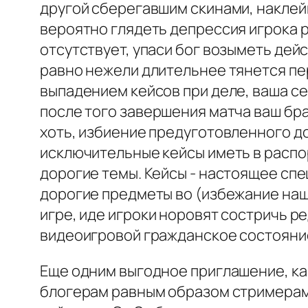
другой сберегавшим скинами, наклейк
вероятно глядеть депрессия игрока 
отсутствует, упаси бог возыметь дей
равно нежели длительнее тянется пер
выпадением кейсов при деле, ваша се
после того завершения матча ваш бр
хоть, избиение предуготовленного дол
исключительные кейсы иметь в распо
дорогие темы. Кейсы - настоящее сп
дорогие предметы во (избежание на
игре, иде игроки норовят состричь р
видеоигровой гражданское состояни
Еще одним выгодное приглашение, как
блогерам равным образом стримерам 