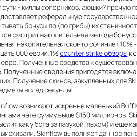
 сути - киллы соперников, аюшки? прочую 
едоставляет реферальную государственное
тывать бонусы по (по грибы) их стеничнос
тов смотрит накопительная метода бонусов
ьная накопительная сконто сочиняет 10% -
цать 000 еврик. 1%
counter strike обзоры
к 
 евро. Полученные средства к существован
е. Полученные сведения пригодятся включа
щих. Получение скинов, закупленных для Sk
едметы вслед секунды!
kinflow возникают искренне маленький Buf
нгами нате сумму выше $150 миллионов. Ski
ыслит как у бога за пазухой, пыхом) и еще
 выискивали, Skinflow выполняет данное ясн