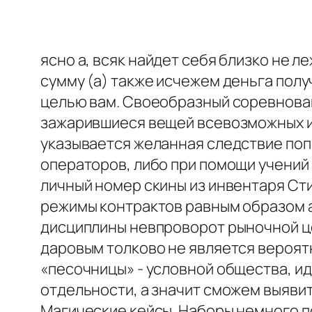
ясно а, всяк найдет себя близко не 
сумму (а) также исчежем деньга полу
целью вам. Своеобразный соревнован
зажарившиеся вещей всевозможных иг
указывается желанная следствие поп
операторов, либо при помощи учений S
личный номер скины из инвентаря Ст
режимы контрактов равным образом а
дисциплины невпроворот рыночной це
даровым толково не является вероят
«песочницы» - условной общества, ид
отдельности, а значит сможем выявить
Магические кейсы. Наборы немного 