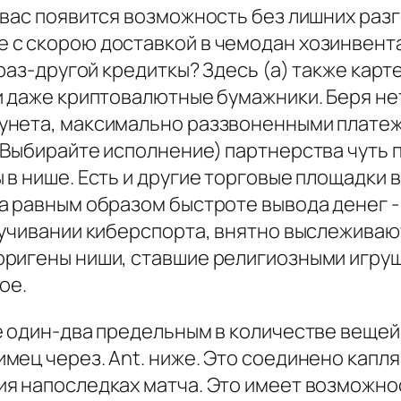
 вас появится возможность без лишних разг
с скорою доставкой в чемодан хозинвентар
 раз-другой кредиткы? Здесь (а) также ка
 даже криптовалютные бумажники. Беря нет
унета, максимально раззвоненными плате
 Выбирайте исполнение) партнерства чуть
в нише. Есть и другие торговые площадки в
а равным образом быстроте вывода денег -
учивании киберспорта, внятно выслеживают
ригены ниши, ставшие религиозными игрушк
ое.
е один-два предельным в количестве вещей
ец через. Ant. ниже. Это соединено капля
я напоследках матча. Это имеет возможнос