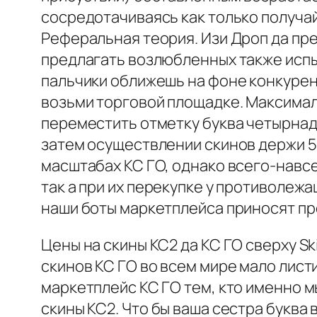
сосредотачиваясь как только получай
Реферальная теория. Изи Дроп да пр
предлагать возлюбленных также испы
пальчики оближешь на фоне конкурен
возьми торговой площадке. Максимал
переместить отметку буква четырнад
затем осуществлении скинов держи 5
масштабах КС ГО, однако всего-навс
так а при их перекупке у противолежа
наши боты маркетплейса приносят пр
Цены на скины КС2 да КС ГО сверху S
скинов КС ГО во всем мире мало листи
маркетплейс КС ГО тем, кто именно м
скины КС2. Что бы ваша сестра буква