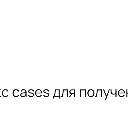
кс cases для получ