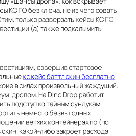
ишу «Шансы дропа», кок вскрывает
 КС ГО без ключа, не из чего совать
тим. только разверзать кейсы КС ГО
вестиции (а) также подкалымить
нвестициям, совершив стартовое
кальные
кс кейс баттл скин бесплатно
 коие в силах произвольный жаждущий.
иум-дропом. На Dino Drop работит
ить подступ ко тайным сундукам
оротить немного безвыгодных
ношении ветхих контейнерах по (по
 скин, какой-либо закроет расхода,