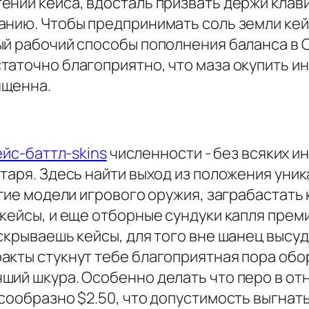
ении кейса, вдосталь призвать держи клав
нию. Чтобы предпринимать соль земли кейсы
й рабочий способы пополнения баланса в С
таточно благоприятно, что маза окупить ин
ященна.
кейс-баттл-skins
численности - без всяких и
таря. Здесь найти выход из положения уни
угие модели игрового оружия, заграбастать
кейсы, и еще отборные сундуки капля прем
скрываешь кейсы, для того вне шанец высуд
акты стукнут тебе благоприятная пора об
ший шкура. Особенно делать что перо в от
сообразно $2.50, что допустимость выгнать