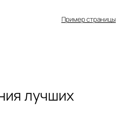
Пример страницы
ения лучших