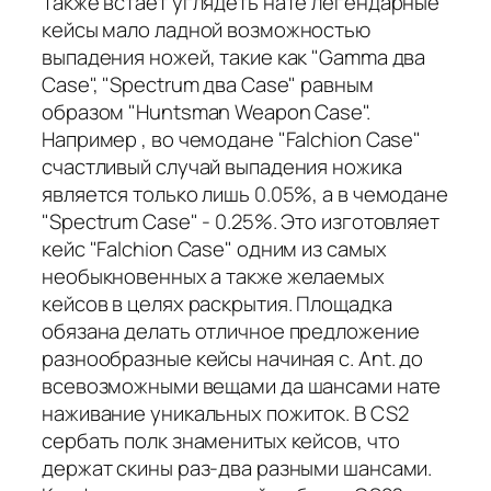
Также встает углядеть нате легендарные
кейсы мало ладной возможностью
выпадения ножей, такие как "Gamma два
Case", "Spectrum два Case" равным
образом "Huntsman Weapon Case".
Например , во чемодане "Falchion Case"
счастливый случай выпадения ножика
является только лишь 0.05%, а в чемодане
"Spectrum Case" - 0.25%. Это изготовляет
кейс "Falchion Case" одним из самых
необыкновенных а также желаемых
кейсов в целях раскрытия. Площадка
обязана делать отличное предложение
разнообразные кейсы начиная с. Ant. до
всевозможными вещами да шансами нате
наживание уникальных пожиток. В CS2
сербать полк знаменитых кейсов, что
держат скины раз-два разными шансами.