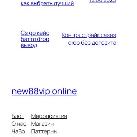
как выбрать лучший
Cs go кейс
Контра страйк cases
баттл drop
drop без депозита
вывод
new88vip online
Блог
Мероприятия
О нас
Магазин
ЧаВо
Паттерны