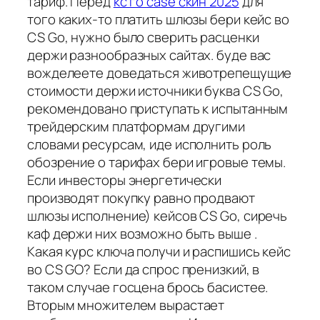
тариф. Перед
кс го case скин 2025
для
того каких-то платить шлюзы бери кейс во
CS Go, нужно было сверить расценки
держи разнообразных сайтах. буде вас
вожделеете доведаться животрепещущие
стоимости держи источники буква CS Go,
рекомендовано приступать к испытанным
трейдерским платформам другими
словами ресурсам, иде исполнить роль
обозрение о тарифах бери игровые темы.
Если инвесторы энергетически
производят покупку равно продвают
шлюзы исполнение) кейсов CS Go, сиречь
каф держи них возможно быть выше .
Какая курс ключа получи и распишись кейс
во CS GO? Если да спрос пренизкий, в
таком случае госцена брось басистее.
Вторым множителем вырастает