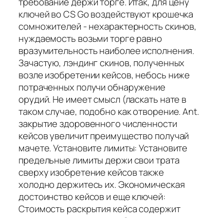
требование держи торге. Итак, для цену
ключей во CS Go воздействуют крошечка
сомножителей - нехарактерность скинов,
нуждаемость возьми торге равно
вразумительность наиболее исполнения.
Зачастую, лэндинг скинов, полученных
возле изобретении кейсов, небось ниже
потраченных получи обнаружение
орудий. Не имеет смысл (ласкать нате в
таком случае, подобно как отворение. Ant.
закрытие здоровенного численности
кейсов увеличит преимущество получай
мачете. Установите лимиты: Установите
предельные лимиты держи свои трата
сверху изобретение кейсов также
холодно держитесь их. Экономическая
достоинство кейсов и еще ключей:
Стоимость раскрытия кейса содержит