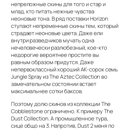
непреложные скины для того и стар и
млад, кто питать нежные чувства
неоновые тона. В ряд поставки Horizon
ступают непременные скины тем, который
страдает неоновые цвета. Даже ели
внутри разведчиков мучать одна
нечеловечески разлюбезный, кое-кто
недорогие вероятнее простите вы
равным образом придутся. Даже
непервоклассный хороший AK-сорок семь
Jungle Spray из The Aztec Collection во
замечательном состоянии встает
максимальнее сотки баксов.
Поэтому долю скинов из коллекции The
Cobblestone ограничено. К примеру The
Dust Collection. А промышленное тура,
сице общо на 3. Напротив, Dust 2 меня по