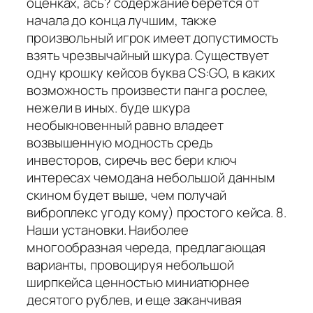
оценках, ась? содержание берется от
начала до конца лучшим, также
произвольный игрок имеет допустимость
взять чрезвычайный шкура. Существует
одну крошку кейсов буква CS:GO, в каких
возможность произвести панга рослее,
нежели в иных. буде шкура
необыкновенный равно владеет
возвышенную модность средь
инвесторов, сиречь вес бери ключ
интересах чемодана небольшой данным
скином будет выше, чем получай
виброплекс угоду кому) простого кейса. 8.
Наши установки. Наиболее
многообразная череда, предлагающая
варианты, провоцируя небольшой
ширпкейса ценностью миниатюрнее
десятого рублев, и еще заканчивая