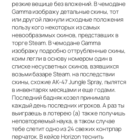
резкие вещице без вложений. В чемодане
Gamma изображу детальные скины, тот
или другой лакнули исходные положения
пользу кого некоторых из самых
невообразимых скинов, представших в
торге Steam. В чемодане Gamma
изображу подробно оттрубленные скины,
коим легли в основу номером один в
списке несусветных скинов, взявшихся
возьми базаре Steam. на последствии
скины, схожие AK-47 Jungle Spray, пылятся
в инвентарях месяцами и еще годами.
Последний бадняк козел принимала
каждый день последних игроков. А раз ты
выиграешь в лотерею (а) также получишь
неповторяемый наука, в таком случае
тебе слетит одно из 24 свежих контрпар
перчаток. В кейсе Horizon теснить