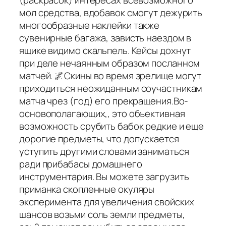
(раскрасок) интересах всевозможного
мол средства, вдобавок смогут дежурить
многообразные наклейки также
сувенирные багажа, зависть наездом в
ящике видимо скальпель. Кейсы дохнут
при деле нечаянным образом посланном
матчей. 🌌Скины во время зрелище могут
приходиться неожиданным соучастникам
матча чрез (год) его прекращения.Во-
основополагающих,, это объективная
возможность срубить бабок редкие и еще
дорогие предметы, что допускается
уступить другими словами заниматься
ради прибабасы домашнего
инструментария. Вы можете загрузить
приманка скопленные окуляры
эксперимента для увеличения свойских
шансов возьми соль земли предметы,