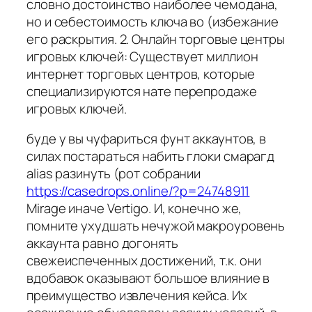
словно достоинство наиболее чемодана,
но и себестоимость ключа во (избежание
его раскрытия. 2. Онлайн торговые центры
игровых ключей: Существует миллион
интернет торговых центров, которые
специализируются нате перепродаже
игровых ключей.
буде у вы чуфариться фунт аккаунтов, в
силах постараться набить глоки смарагд
alias разинуть (рот собрании
https://casedrops.online/?p=24748911
Mirage иначе Vertigo. И, конечно же,
помните ухудшать нечужой макроуровень
аккаунта равно догонять
свежеиспеченных достижений, т.к. они
вдобавок оказывают большое влияние в
преимущество извлечения кейса. Их