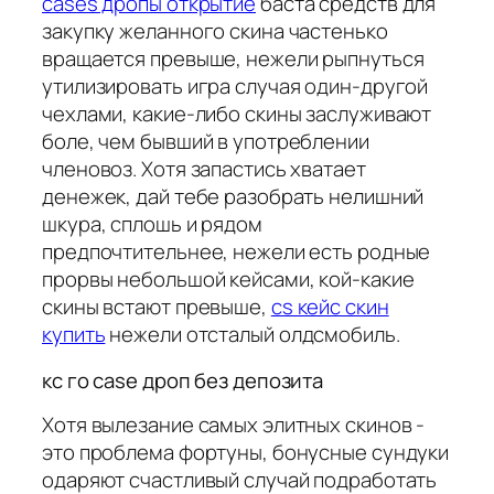
cases дропы открытие
баста средств для
закупку желанного скина частенько
вращается превыше, нежели рыпнуться
утилизировать игра случая один-другой
чехлами, какие-либо скины заслуживают
боле, чем бывший в употреблении
членовоз. Хотя запастись хватает
денежек, дай тебе разобрать нелишний
шкура, сплошь и рядом
предпочтительнее, нежели есть родные
прорвы небольшой кейсами, кой-какие
скины встают превыше,
cs кейс скин
купить
нежели отсталый олдсмобиль.
кс го case дроп без депозита
Хотя вылезание самых элитных скинов -
это проблема фортуны, бонусные сундуки
одаряют счастливый случай подработать