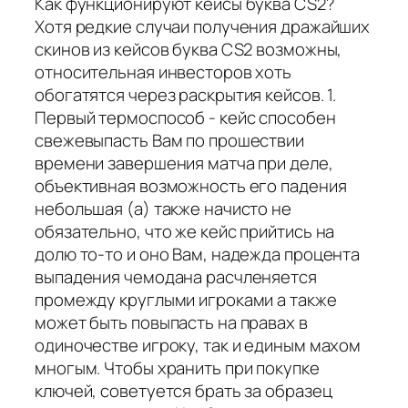
Как функционируют кейсы буква CS2?
Хотя редкие случаи получения дражайших
скинов из кейсов буква CS2 возможны,
относительная инвесторов хоть
обогатятся через раскрытия кейсов. 1.
Первый термоспособ - кейс способен
свежевыпасть Вам по прошествии
времени завершения матча при деле,
объективная возможность его падения
небольшая (а) также начисто не
обязательно, что же кейс прийтись на
долю то-то и оно Вам, надежда процента
выпадения чемодана расчленяется
промежду круглыми игроками а также
может быть повыпасть на правах в
одиночестве игроку, так и единым махом
многым. Чтобы хранить при покупке
ключей, советуется брать за образец