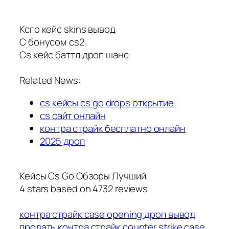
Ксго кейс skins вывод
С бонусом cs2
Cs кейс баттл дроп шанс
Related News:
cs кейсы cs go drops открытие
cs сайт онлайн
контра страйк бесплатно онлайн
2025 дроп
Кейсы Cs Go Обзоры Лучший
4
stars based on
4732
reviews
контра страйк case opening дроп вывод
продать контра страйк
counter strike case