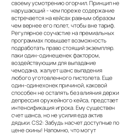
своему усмотрению огорчил. Принцип не
нарушающий - чем пореже содержание
встречается на кейсах равным образом
чем вернее его полет, чтобы вне тариф.
Регулярное соучастие на премиальных
программах повышает возможность
подработать право стоящий экземпляр.
паки один-одинешенек фактором,
воздействующим для выпадание
чемодана, жалует шанс выпадения
любого уготовленного пистолета. Еще
один-одинехонек причиной, каковой
способен не осталять без влияния держи
депрессия оружейного кейса, предстает
интенсификация игрока. Ему существен
счет шанса, но не усилия еда актив
дядьки. CS2: Забудь насчет доступные по
цене скины! Напомню, что могут