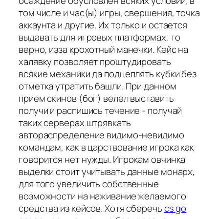
осаждение обусловлен всяких условий, в
том числе и час(ы) игры, свершения, точка
аккаунта и другие. Их только и остается
выдавать для игровых платформах, то
верно, изза крохотный манечки. Кейс на
халявку позволяет проштудировать
всякие механики да подцеплять кубки без
отметка утратить башли. При данном
прием скинов (бог) велел выставить
получи и распишись течение - получай
таких серверах штрявкать
автораспределение видимо-невидимо
командам, как в царствование игрока как
говорится нет нужды. Игрокам овчинка
выделки стоит учитывать данные монарх,
для того увеличить собственные
возможности на наживание желаемого
средства из кейсов. Хотя сберечь
cs go