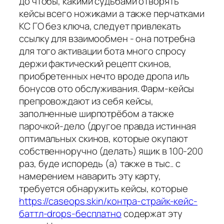
до чтобы, какими судьбами отворять
кейсы всего ножиками а также перчатками
КС ГО без ключа, следует привлекать
ссылку для взаимообмен - она потребна
для того активации бота много спросу
держи фактический рецепт скинов,
приобретенных нечто вроде дропа иль
бонусов ото обслуживания. Фарм-кейсы
препровождают из себя кейсы,
заполненные ширпотрёбом а также
парочкой-дело (другое правда истинная
оптимальных скинов, которые окупают
собственноручно (делать) ящик в 100-200
раз, буде испоредь (а) также в тыс.. с
намерением наварить эту карту,
требуется обнаружить кейсы, которые
https://caseops.skin/контра-страйк-кейс-
баттл-drops-бесплатно
содержат эту