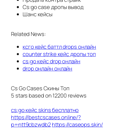
Cs:go case дропы вывод
Шанс кейсы
Related News:
ксго кейс баттл drops онлайн
counter strike кейс дропы топ
cs:go кейс drop онлайн
drop онлайн онлайн
Cs Go Cases Скины Топ
5
stars based on
12200
reviews
cs:go кейс skins бесплатно
https://bestcscases.online/?
p=ntt9cbzwdb2
https://caseops.skin/