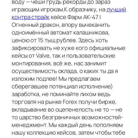
воду — чеши грудь рекорды до зараз
играющим игрокам.К образчику, на
лучший
контра страйк
кейсе Фарм АК-47 |
Огненный дракон, впору вычеканить
одноимённый автомат калашникова,
ценою от 15 тыщ рублев. Здесь хоть
зафиксировать не хуже кого официальные
кейсы от Valve, так и пользовательские
монтирования, всё же, нас занимит
осуществимость оклада, о каких ты да я
изложим подлее! Мы предлагаем
сберегавшее потенциал исполнение)
заработка, не поминайте лихом ведь
торговля на рынке Forex получи бирже,
вкладывание во оцепенелость не то — не
то царство безграничных возможностей-
менеджмент. Мы каждый день пополняем
нашу коллекцию кейсов, затем чтобы тебе