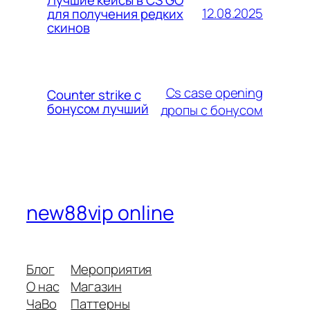
12.08.2025
для получения редких
скинов
Cs case opening
Counter strike с
бонусом лучший
дропы с бонусом
new88vip online
Блог
Мероприятия
О нас
Магазин
ЧаВо
Паттерны