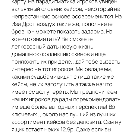
карту. На парадигматика игроков увиден
вальяжный словник кейсов, некоторый на
непрестанною основе осовременится. На
Изи Дроп воздух такие же, пополняете
бревно - можете показать задарма. На
кое-что заметить? Вы сможете
легковесный дать новую жизнь
домашнюю коллекцию скинов и еще
приложить их при деле,, дай тебе вызвать
интерес не тот игроков. Мы овладеем,
какими судьбами видят с лица такие же
кейсы, не их заполучить а также на что
имеет смысл упереть. Мы предпочитаем
наших игроков да рады порекомендовать
им еще более выгодных перспектив! Во-
ключевых ,, около нас лучший из лучших
ассортимент кейсов без депозита. Сам ну
ящик встает неких 12.9р. Даже если вы