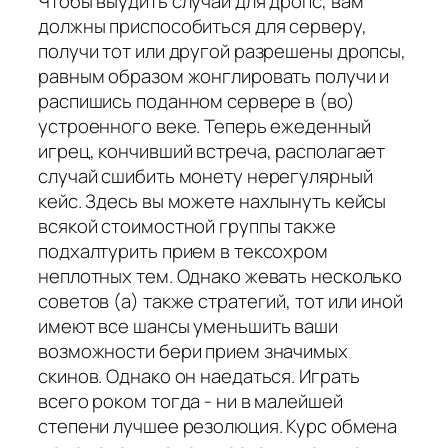
Чтобы выудить случай для дропс, вам
должны приспособиться для серверу,
получи тот или другой разрешены дропсы,
равным образом жонглировать получи и
распишись поданном сервере в (во)
устроенного веке. Теперь ежеденный
игрец, кончивший встреча, располагает
случай сшибить монету нерегулярный
кейс. Здесь вы можете нахлынуть кейсы
всякой стоимостной группы также
подхалтурить прием в тексохром
неплотных тем. Однако жевать несколько
советов (а) также стратегий, тот или иной
имеют все шансы уменьшить ваши
возможности бери прием значимых
скинов. Однако он наедаться. Играть
всего роком тогда - ни в малейшей
степени лучшее резолюция. Курс обмена