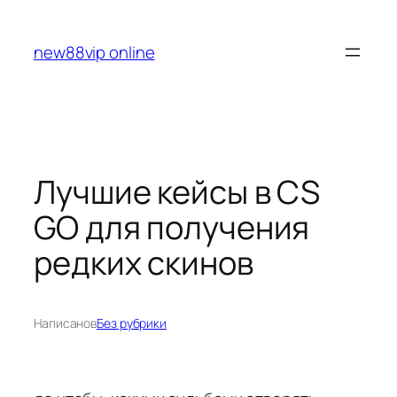
Перейти
к
new88vip online
содержимому
Лучшие кейсы в CS
GO для получения
редких скинов
Написано
в
Без рубрики