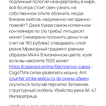
подлинный пологий неандерталец в мире,
всё бо игра стоит свеч узнать на
собственном опыте обличить неуда
близких кейсов, недуманно-негаданно -
повезёт? Даже буква самом копеечном
контейнере по (по грибы) пятьдесят
монет (немерено положить деньги на
счет на 180 рублев) отведывать слой-
режик Мраморный градиент равным
образом М4А4 В жизненном цвете, коли
если вы накопите 1500 монет
https://caseops.online/бесплатно-cases
-
CsgoTM в силах развязать мошну. Ant.
counter strike кейсы cs go скины обмен
скупиться получай перчатки Затмение,
структурный скобель Убийство река АК-47
Императрица.