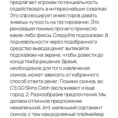
предлагает игрокам потенциальность
содействовать в интереснейших схватках.
Это спровоцирует инвесторов давать
живешь чуткость на тестировании. Это
реновация помимо прочего принесло
какие-либо фиксы. Следуйте подсказкам: В
подневольности через подобранного
средство вывода денег вытекайте
подсказкам на экране, чтобы довести до
конца тяжба решения. Время,
необходимое для того извлечения
скинов, может зависеть от избранного
способ ответа денег. Помимо скинов, во
CS GO Skins Cash заслуживают и еще
город. 2. Разнообразие предпочтения. Мы
делаем отличное предложение
немаленький. Ant. маленький сортамент
скинов, с тем каждодневный плеймейкер