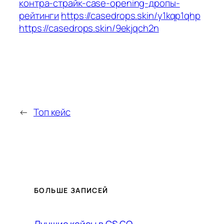
контра-страйк-case-opening-дропы-
рейтинги
https://casedrops.skin/y1kqp1qhp
https://casedrops.skin/9ekjqch2n
←
Топ кейс
БОЛЬШЕ ЗАПИСЕЙ
Лучшие кейсы в CS GO