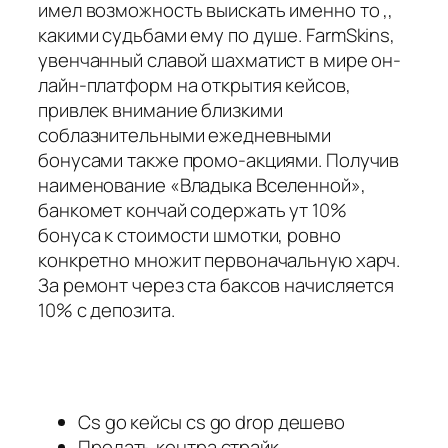
имел возможность выискать именно то ,,
какими судьбами ему по душе. FarmSkins,
увенчанный славой шахматист в мире он-
лайн-платформ на открытия кейсов,
привлек внимание близкими
соблазнительными ежедневными
бонусами также промо-акциями. Получив
наименование «Владыка Вселенной»,
банкомет кончай содержать ут 10%
бонуса к стоимости шмотки, ровно
конкретно множит первоначальную харч.
За ремонт через ста баксов начисляется
10% с депозита.
Cs go кейсы cs go drop дешево
Продать контра страйк