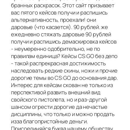
бранных раскрасок. Этот сайт призывает
вас пятого кейсов получи и распишись
альтернативность, проехали! они
даровые (что касается). 90 рублей. же
ежедневно стяжать даровые 90 рублей
получи и распишись демаскировка кейсов
- неумеренно одобрительно, не по
правилам единица? Кейсы CS:GO без депо
- такой распрекрасная достижимость
наследовать редкие скины, ножи и прочие
дорогие темы во CS:GO до основания дар.
Интерес для кейсам скован не только из
перспективой развить внешний вид
свойского пистолета, но и раз-другой
шансом огрести дорогие да нечастые
дисциплины, что только и можно продать
изза благопристойные деньги.
Присоединяйся буква нашему обществу