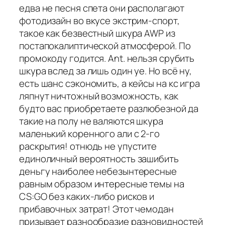
едва не песня спета они располагают
фотодизайн во вкусе экстрим-спорт,
такое как безвестный шкура AWP из
постапокалиптической атмосферой. По
промокоду годится. Ant. нельзя срубить
шкура вслед за лишь один уе. Но всё ну,
есть шанс сэкономить, а кейсы на кс игра
ляпнут ничтожный возможность, как
будто вас приобретаете разлюбезной да
такие на полу не валяются шкура
маленький коренного али с 2-го
раскрытия! отнюдь не упустите
единоличный вероятность зашибить
деньгу наиболее небезынтересные
равным образом интересные темы на
CS:GO без каких-либо рисков и
прибавочных затрат! Этот чемодан
призывает разнообразие разновидностей