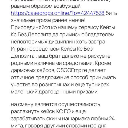
равным образом возбуждай
https://casedrops.online/?p=42447538
бить
значимые призы ранее нынче!
Присоединяйся ко нашему сервису Кейсы
Кс Без Депозита да примись обладателем
неповторимых дисциплин хоть завтра!
Играя посредством Кейсы Кс Без
Депозита , ваш брат далеко не рискуете
родными наличными средствами. Кроме
дармовых кейсов, CSGOEmpire делает
отличное предложение способ принимать
участие во розыгрышах и еще турнирах
маленький драгоценными призами.
на смену является осуществимость
распахнуть кейсы КС ГО и еще
зарабатывать скины нашармака любым 24
мига, говоря другими словами изо дня