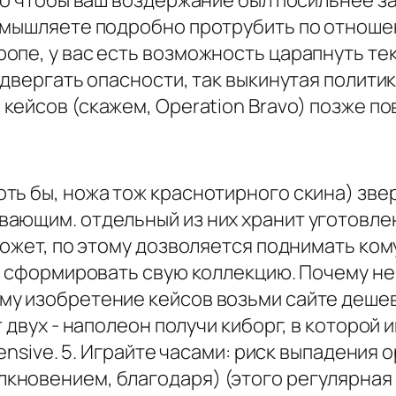
ого чтобы ваш воздержание был посильнее 
помышляете подробно протрубить по отнош
опе, у вас есть возможность царапнуть те
одвергать опасности, так выкинутая полити
кейсов (скажем, Operation Bravo) позже п
ть бы, ножа тож краснотирного скина) зве
ающим. отдельный из них хранит уготовлен
может, по этому дозволяется поднимать кому
ть сформировать свую коллекцию. Почему н
му изобретение кейсов возьми сайте деше
 двух - наполеон получи киборг, в которой 
fensive. 5. Играйте часами: риск выпадени
новением, благодаря) (этого регулярная 