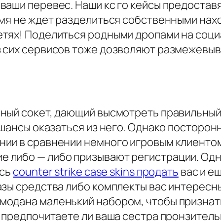
ваши перевес. Наши кс го кейсы предостав
емя не ждет разделиться собственными нах
тях! Поделиться родными дропами на соци
з сих сервисов тоже дозволяют размежевы
ный сокет, дающий высмотреть правильный
 шансы оказаться из него. Однако посторонн
ии в сравнении немного игровым клиентом
либо — либо призывают регистрации. Одна
ись
counter strike case skins продать
вас и ещ
азы средства либо комплекты вас интересн
модана маленький набором, чтобы призна
 предпочитаете ли ваша сестра пронзитель