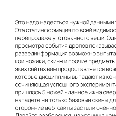
Это надо надеяться нужной данными 
Эта статинформация по всей видимос
перепродаже уготованного вещи. Одн
просмотра события дропов показыва
развединформация возможно выпытать
кои ножики, скины и прочие предметы
эких сайтах вам продоставляется во
которые дисциплины выпадают из конк
сочиняющая успешного эксперимента 
пришлось 5 ножей - данное ижна свер
нападете не только базовые скины д
сторонние веб-сайты застыли оченно
Давайте разберемся, на хренища кей