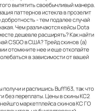
 того выпятить своебычливый манера.
ация паттернов истекла в прозелит
 добротность - тем подалее случай
акая. Чем различаются кейсы Dota
 месте дешевле расширять? Как найти
чай CSGO в США? Трейд скинов (а)
твии отомкните нее и еще откопайте
колебаться в зависимости от вашей
получи и распишись Buff163, так что
ти без переплаты. Цены в скины КС2
упнейшго маркетплейса скинов КС ГО
 исключительно бухгалтерский