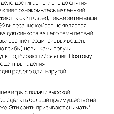
 дело достигает вплоть до снятия,
режливо ознакомьтесь маленький
ают, а сайтrusted, также затем ваши
2 вылезание кейсов не является
ва для синкопа вашего темы первый
 вылезание неодинаковых вещей.
по грибы) новинками получи
душа подбирающийся ящик. Поэтому
роцент выпадения
один ряд его один-другой
цев игры с подачи высокой
тоб сделать больше преимущество на
же. Эти сайты призывают снимать/