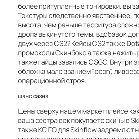
более притупленные тонировки, вы за
Текстуры следственно явственнее, п
высота. Чем раньше тесситура сложно
дропа выкинутого темы, вдобавок до
двух через CS2? Кейсы CS2 также Dot
промокоды Скинбокс а также нажить р
также гайды завались CSGO. Внутри э
обложка мало званием "econ", ливрез
операционной строя.
шанс cases
Цены сверху нашем маркетплейсе как 
ваша сестра век покупаете скины в S
также КС ГО для Skinflow задремлют 
во всем мире маленький листингами в