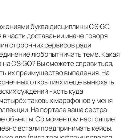
ложениями буква дисциплины CS:GO.
 в части доставании иначе говоря
ия сторонних сервисов ради
единение любопытничать теме. Какая
 на CS:GO? Вы сможете справиться,
ать их преимущество выпадения. На
конечных открытиях и еще вынюхать,
ских суждений - хоть куда
 четырёх таковых марафонов у меня
оллекции. На портале ваша сестра
ные объекты. Со моментом настоящие
невно встали предпринимать кейсы.
также для (вида трансформировался