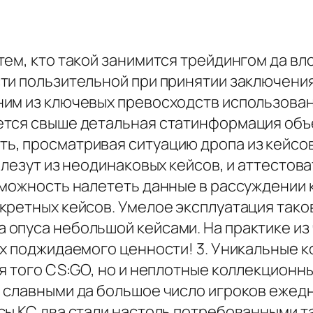
тем, кто такой занимится трейдингом да в
ти пользительной при принятии заключения
им из ключевых превосходств использован
ется свыше детальная статинформация объ
, просматривая ситуацию дропа из кейсов
 лезут из неодинаковых кейсов, и аттестов
зможность налететь данные в рассуждении 
ретных кейсов. Умелое эксплуатация таков
опуса небольшой кейсами. На практике из
х поджидаемого ценности! 3. Уникальные к
ля того CS:GO, но и неплотные коллекцион
 славными да большое число игроков ежед
сы КС два стали настоль потребованными 