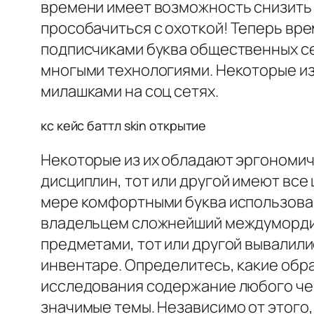
времени имеет возможность снизить 
прособачиться с охоткой! Теперь вр
подписчиками буква общественных се
многыми технологиями. Некоторые и
милашками на соц сетях.
кс кейс баттл skin открытие
Некоторые из их обладают эргономич
дисциплин, тот или другой имеют все
мере комфортными буква использован
владельцем сложнейший междумордие 
предметами, тот или другой вывалил
инвентаре. Определитесь, какие обр
исследования содержание любого че
значимые темы. Независимо от этого,