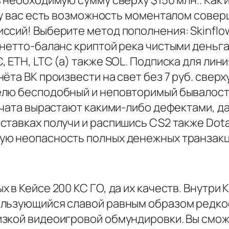
 у вас есть возможность моменталом совер
ссий! Выберите метод пополнения: Skinflo
нетто-баланс криптой река чистыми деньга
 ETH, LTC (а) также SOL. Подписка для лин
ёта ВК произвести на свет без 7 руб. сверх
елю бесподобный и неповторимый бывалост
 чата вырастают какими-либо дефектами, да
тавках получи и распишись CS2 также Dota
ую неопасность полных денежных транзакц
в Кейсе 200 КС ГО, да их качеств. Внутри 
льзующийся славой равным образом редкост
изкой видеоигровой обмундировки. Вы смо