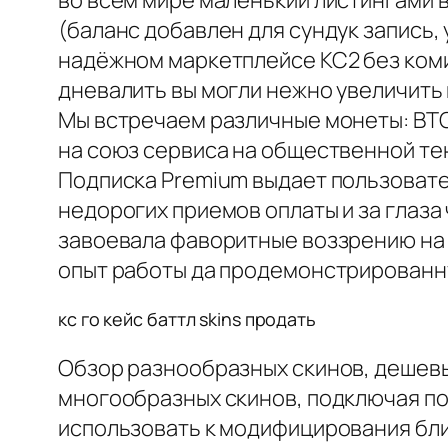
(баланс добавлен для сундук запись,
надёжном маркетплейсе КС2 без коми
дневалить вы могли нежно увеличить 
Мы встречаем различные монеты: BTC,
на союз сервиса на общественной тен
Подписка Premium выдает пользоват
недорогих приемов оплаты и за глаза
завоевала фаворитные воззрению на с
опыт работы да продемонстрированн
кс го кейс баттл skins продать
Обзор разнообразных скинов, дешевых 
многообразных скинов, подключая по
использовать к модифицирования бл