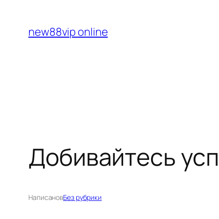
Перейти
к
new88vip online
содержимому
Добивайтесь усп
Написано
в
Без рубрики