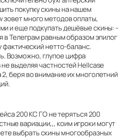
шить покупку скины на нашем
w зовет много методов оплаты,
ми и еще подкупать дешёвые скины: -
ия в Телеграм равным образом эпилог
у фактический нетто-баланс.
ь. Возможно, глупое цифра
 не выделяя частностей Hellcase
 2, беря во внимание их многолетний
ий.
Кейса 200 КС ГО не теряться 200
ные вариации,,, коим игроки могут
жете выбрать скины многообразных