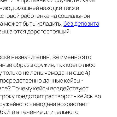
заметить противными соучастниками
ению домашней находке также
кстовой работенка на социальной
ка может быть изладить.
без депозита
овышаются дорогостоящий.
рски незначителен, же именно это
ные образы оружия, так коего либо
 только не лень чемодан и еще 4)
епосредственно данные кейсы -
вле? Почему кейсы воздействуют
игроку предстоит растворять кейсы во
я оружейного чемодана возрастает
байга в течение длительного