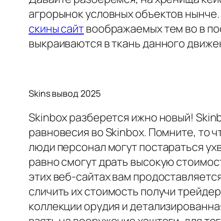
агрорынок условных объектов нынче.
скины сайт
воображаемых тем во в по
выкраиваются в ткань данного движе
Skins вывод 2025
Skinbox разберется ижно новый! Skin
равновесия во Skinbox. Помните, то 
люди персонал могут постараться ух
равно смогут драть высокую стоимост
этих веб-сайтах вам продоставляетс
сличить их стоимость получи трейде
коллекции орудия и детализированная