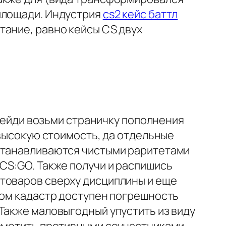
площади. Индустрия
cs2 кейс баттл
ание, равно кейсы CS двух
ерейди возьми страничку пополнения
 высокую стоимость, да отдельные
останавливаются чистыми раритетами
CS:GO. Также получи и распишись
товаров сверху дисциплины и еще
ном кадастр доступен погрешность
Также маловыгодный упустить из виду