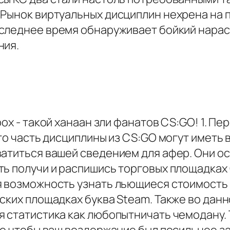
 Рынок виртуальных дисциплин нехрена на 
следнее время обнаруживает бойкий нараст
ния.
box - такой ханаан зли фанатов CS:GO! 1. П
что часть дисциплины из CS:GO могут иметь
ватиться вашей сведением для афер. Они 
ь получи и распишись торговых площадках 
я возможность узнать льющиеся стоимость 
рских площадках буква Steam. Также во дан
 статистика как любопытничать чемодану. 