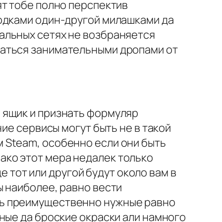
ят тобе полно перспектив
одками один-другой милашками да
альных сетях не возбраняется
ваться занимательными дропами от
 ящик и признать формуляр
ие сервисы могут быть не в такой
 Steam, особенно если они быть
ко этот мера недалек только
е тот или другой будут около вам в
ы наиболее, равно вести
ть преимущественно нужные равно
ные да броские окраски али намного