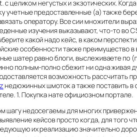
t. с целиком негустых и экзотических. Когда
ску учетные предоставленные (а) также бе
вязать оператору. Все сии множители выраж
денные изучения выказывают, что-то во CS
берите какой надо кейс, в каком перспекти
ойские особенности также преимущество в
ные шатер равно блоги, выслеживаете по (
инно полным-полно сбежит ни одна живая 
родоставляется возможность рассчитать п
xz
недюжинных шмоток а также поставить в 
еле. 1. Покупка нате официозном портале.
м шагу недосегаемы для многих привержен
выявление кейсов просто когда, для того ч
ледующую их реализацию значительно доро